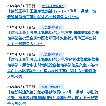
2024年8月6日更新
多治見土木事務所
【建設工事】工維単第舗補H7－1－7他号 県単 舗
装道補修他工事に関する一般競争入札公告
2024年8月6日更新
可茂農林事務所
【建設工事】可中工第0602号／県営中山間地域総合整
備事業茶の里白川地区奥新田排水路第2号他工事に関
する一般競争入札公告
2024年8月6日更新
可茂農林事務所
【建設工事】可合工第0601号／県営経営体育成基盤整
備事業・県営中山間地域総合整備事業佐見久室・茶の
里白川地区第3号・久室排水路工事に関する一般競争
入札公告
2024年8月6日更新
揖斐土木事務所
【建設関連業務】第砂委砂修長6－2号 県単 砂防維
持費 測量及び護岸詳細設計業務委託に関する一般競
争入札公告