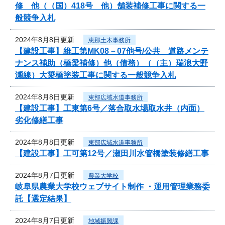
修 他（（国）418号 他）舗装補修工事に関する一
般競争入札
2024年8月8日更新
恵那土木事務所
【建設工事】維工第MK08－07他号/公共 道路メンテ
ナンス補助（橋梁補修）他（債務）（（主）瑞浪大野
瀬線）大簗橋塗装工事に関する一般競争入札
2024年8月8日更新
東部広域水道事務所
【建設工事】工東第6号／落合取水場取水井（内面）
劣化修繕工事
2024年8月8日更新
東部広域水道事務所
【建設工事】工可第12号／瀬田川水管橋塗装修繕工事
2024年8月7日更新
農業大学校
岐阜県農業大学校ウェブサイト制作 ・運用管理業務委
託【選定結果】
2024年8月7日更新
地域振興課