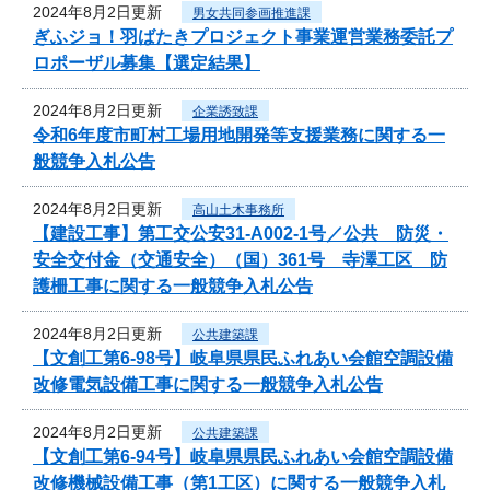
2024年8月2日更新
男女共同参画推進課
ぎふジョ！羽ばたきプロジェクト事業運営業務委託プ
ロポーザル募集【選定結果】
2024年8月2日更新
企業誘致課
令和6年度市町村工場用地開発等支援業務に関する一
般競争入札公告
2024年8月2日更新
高山土木事務所
【建設工事】第工交公安31-A002-1号／公共 防災・
安全交付金（交通安全）（国）361号 寺澤工区 防
護柵工事に関する一般競争入札公告
2024年8月2日更新
公共建築課
【文創工第6-98号】岐阜県県民ふれあい会館空調設備
改修電気設備工事に関する一般競争入札公告
2024年8月2日更新
公共建築課
【文創工第6-94号】岐阜県県民ふれあい会館空調設備
改修機械設備工事（第1工区）に関する一般競争入札