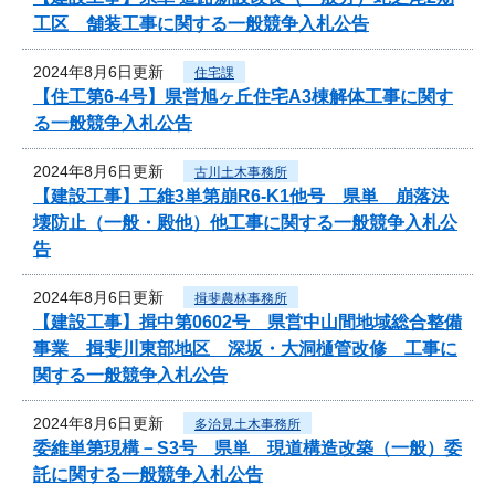
工区 舗装工事に関する一般競争入札公告
2024年8月6日更新
住宅課
【住工第6-4号】県営旭ヶ丘住宅A3棟解体工事に関す
る一般競争入札公告
2024年8月6日更新
古川土木事務所
【建設工事】工維3単第崩R6-K1他号 県単 崩落決
壊防止（一般・殿他）他工事に関する一般競争入札公
告
2024年8月6日更新
揖斐農林事務所
【建設工事】揖中第0602号 県営中山間地域総合整備
事業 揖斐川東部地区 深坂・大洞樋管改修 工事に
関する一般競争入札公告
2024年8月6日更新
多治見土木事務所
委維単第現構－S3号 県単 現道構造改築（一般）委
託に関する一般競争入札公告