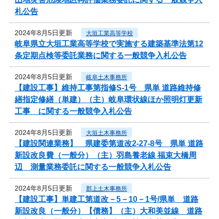
札公告
2024年8月5日更新
大垣工業高等学校
岐阜県立大垣工業高等学校で実施する建築基準法第12
条定期点検等委託業務に関する一般競争入札公告
2024年8月5日更新
岐阜土木事務所
【建設工事】維持工事第指修S-1号 県単 道路維持修
繕指定修繕（単建）（主）岐阜環状線ほか照明灯更新
工事 に関する一般競争入札公告
2024年8月5日更新
大垣土木事務所
【建設関連業務】 県建委第道改2-27-8号 県単 道路
新設改良費（一般分）（主）羽島養老線 福束大橋周
辺 測量業務委託に関する一般競争入札公告
2024年8月5日更新
郡上土木事務所
【建設工事】単建工第道改－5－10－1号/県単 道路
新設改良（一般分）【債務】（主）大和美並線 道路