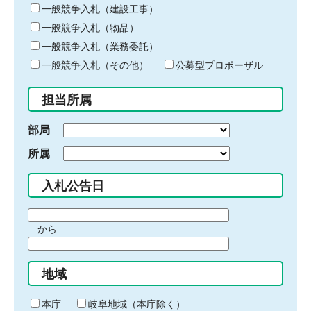
キ
一般競争入札（建設工事）
ー
一般競争入札（物品）
ワ
一般競争入札（業務委託）
ー
ド
一般競争入札（その他）
公募型プロポーザル
を
入
担当所属
力
部局
所属
入札公告日
期
から
間
期
の
間
始
地域
の
ま
終
り
わ
本庁
岐阜地域（本庁除く）