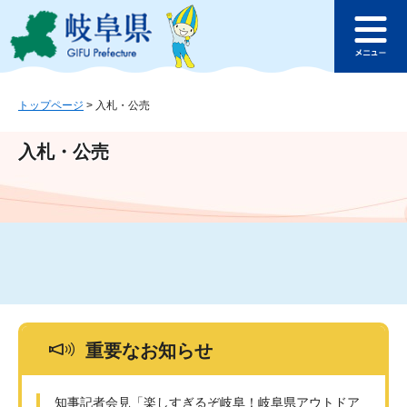
ペ
メ
このページの本文へ
ー
ニ
メ
ジ
ュ
ニ
の
ー
ュ
先
を
ー
頭
飛
トップページ
>
入札・公売
で
ば
す
し
入札・公売
。
て
本
文
へ
重要なお知らせ
知事記者会見「楽しすぎるぞ岐阜！岐阜県アウトドア