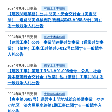
2024年8月6日更新
可茂土木事務所
【建設関連業務】公共 防災・安全交付金（災害防
除） 道路防災点検委託/委維4第43-A058-6号に関す
る一般競争入札公告
2024年8月6日更新
可茂土木事務所
【建設工事】公共 事業間連携砂防事業（通常砂防事
業）（債務）工事/工砂第砂6-012号に関する一般競争
入札公告
2024年8月6日更新
揖斐土木事務所
【建設工事】第建工R6-1-A01-008他号 公共 社会
資本整備総合交付金（改築）他（債務）工事に関する
一般競争入札公告
2024年8月6日更新
恵那農林事務所
【恵中第0603号】県営中山間地域総合整備事業 やさ
か地区 法力屋用水路第1期工事に関する一般競争入
札公告