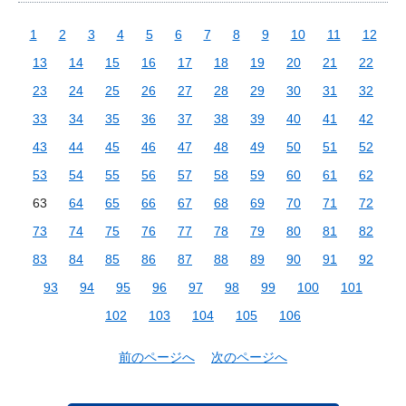
1
2
3
4
5
6
7
8
9
10
11
12
13
14
15
16
17
18
19
20
21
22
23
24
25
26
27
28
29
30
31
32
33
34
35
36
37
38
39
40
41
42
43
44
45
46
47
48
49
50
51
52
53
54
55
56
57
58
59
60
61
62
63
64
65
66
67
68
69
70
71
72
73
74
75
76
77
78
79
80
81
82
83
84
85
86
87
88
89
90
91
92
93
94
95
96
97
98
99
100
101
102
103
104
105
106
前のページへ
次のページへ