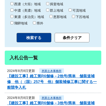
り
西濃（大垣）地域
揖斐地域
中濃（美濃）地域
郡上地域
可茂地域
東濃（多治見）地域
恵那地域
下呂地域
飛騨地域
県外
入札公告一覧
2024年8月8日更新
恵那土木事務所
【建設工事】維工第R6舗修－2他号/県単 舗装道補
修 他（（国）257号 他）舗装補修工事に関する一
般競争入札
2024年8月8日更新
恵那土木事務所
【建設工事】維工第R6舗修－3他号/県単 舗装道補