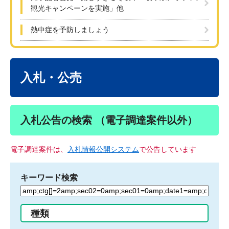
観光キャンペーンを実施」他
熱中症を予防しましょう
本
文
入札・公売
入札公告の検索 （電子調達案件以外）
電子調達案件は、
入札情報公開システム
で公告しています
キーワード検索
検
索
す
種類
る