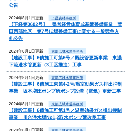
公告
2024年8月1日更新
下呂農林事務所
【下経第0602号】 県営経営体育成基盤整備事業 菅
田西部地区 第7号ほ場整備工事に関する一般競争入
札公告
2024年8月1日更新
東部広域水道事務所
【建設工事】6債施工可第6号／既設管更新事業 東濃
下流送水管更新（3工区推進）工事
2024年8月1日更新
東部広域水道事務所
【建設工事】6債施工東第4-2号/温室効果ガス排出抑制
事業 坂本増圧ポンプ所ポンプ設備（電気）更新工事
2024年8月1日更新
東部広域水道事務所
【建設工事】6債施工可第1号／温室効果ガス排出抑制
事業 川合浄水場No1,2取水ポンプ盤改良工事
2024年8月1日更新
東部広域水道事務所