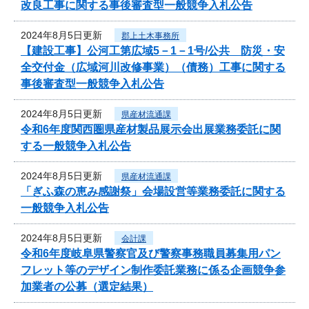
改良工事に関する事後審査型一般競争入札公告
2024年8月5日更新
郡上土木事務所
【建設工事】公河工第広域5－1－1号/公共 防災・安
全交付金（広域河川改修事業）（債務）工事に関する
事後審査型一般競争入札公告
2024年8月5日更新
県産材流通課
令和6年度関西圏県産材製品展示会出展業務委託に関
する一般競争入札公告
2024年8月5日更新
県産材流通課
「ぎふ森の恵み感謝祭」会場設営等業務委託に関する
一般競争入札公告
2024年8月5日更新
会計課
令和6年度岐阜県警察官及び警察事務職員募集用パン
フレット等のデザイン制作委託業務に係る企画競争参
加業者の公募（選定結果）