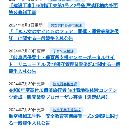
【建設工事】6債指工東第1号／2号釜戸減圧槽内外面
塗装修繕工事
2024年8月1日更新
男女共同参画推進課
「「ぎふ女のすぐれものフェア」開催・運営等業務委
託」に関する一般競争入札公告
2024年7月30日更新
子育て支援課
「岐阜県保育士・保育所支援センターポータルサイ
ト」リニューアル 及び保守管理業務委託に関する一般
競争入札公告
2024年7月30日更新
観光誘客推進課
令和6年度高付加価値旅行者向け着地型体験コンテン
ツ造成・販売業務プロポーザル募集【選定結果】
2024年7月30日更新
岐阜工業高等学校
航空機械工学科 安全教育実習装置一式の調達に関す
る一般競争入札公告