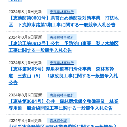
2024年8月6日更新
恵那農林事務所
【恵池防第0601号】県営ため池防災対策事業 打杭地
区 下流排水路第1期工事に関する一般競争入札公告
2024年8月6日更新
恵那農林事務所
【恵治工第0612号】公共 予防治山事業 梨ノ木地区
工事に関する一般競争入札公告
2024年8月6日更新
恵那農林事務所
【恵林第0605号】県単林道等円滑化事業 森林基幹
道 三森山（5）－1線改良工事に関する一般競争入札
公告
2024年8月6日更新
恵那農林事務所
【恵林第0604号】公共 森林環境保全整備事業 林業
専用道 船岩線開設工事に関する一般競争入札公告
2024年8月6日更新
森林保全課
山地災害危険地区再評価業務委託に関する一般競争入