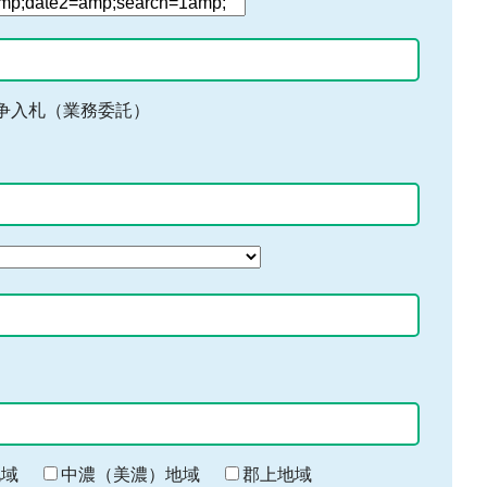
争入札（業務委託）
地域
中濃（美濃）地域
郡上地域