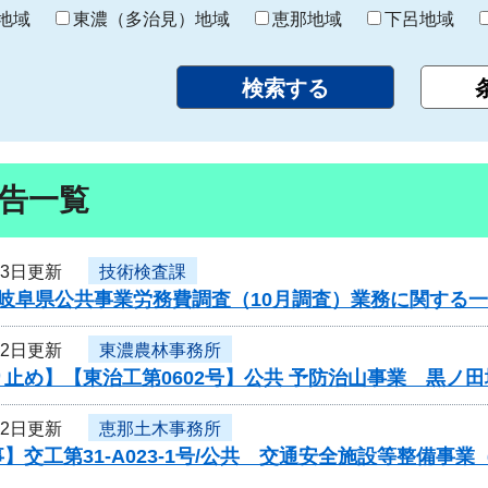
り
地域
東濃（多治見）地域
恵那地域
下呂地域
告一覧
23日更新
技術検査課
度岐阜県公共事業労務費調査（10月調査）業務に関する
22日更新
東濃農林事務所
止め】【東治工第0602号】公共 予防治山事業 黒ノ
22日更新
恵那土木事務所
】交工第31-A023-1号/公共 交通安全施設等整備事