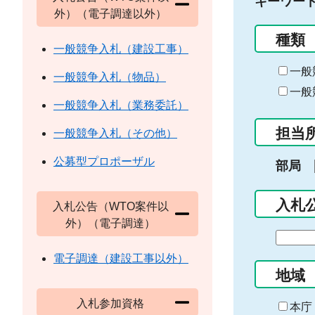
キーワー
外）（電子調達以外）
種類
一般競争入札（建設工事）
一般
一般競争入札（物品）
一般
一般競争入札（業務委託）
担当
一般競争入札（その他）
公募型プロポーザル
部局
入札
入札公告（WTO案件以
外）（電子調達）
期
間
電子調達（建設工事以外）
の
地域
始
入札参加資格
ま
本庁