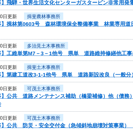
事】飛騨・世界生活文化センターガスタービン非常用発
20日更新
揖斐農林事務所
事】揖林第0603号 森林環境保全整備事業 林業専用
20日更新
多治見土木事務所
事】工維単第M7－3－1他号 県単 道路維持修繕他工
20日更新
揖斐土木事務所
】第建工道改3-1-1他号 県単 道路新設改良（一般
20日更新
可茂土木事務所
】公共 道路メンテナンス補助（橋梁補修）他（債務） 
告
20日更新
可茂土木事務所
】公共 防災・安全交付金（急傾斜地崩壊対策事業） 工