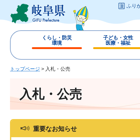
ペ
メ
ふり
ー
ニ
ジ
ュ
の
ー
先
を
くらし・防災
子ども・女性
頭
飛
環境
医療・福祉
で
ば
閉
閉
す
し
じ
じ
。
て
る
る
トップページ
>
入札・公売
本
文
へ
入札・公売
重要なお知らせ