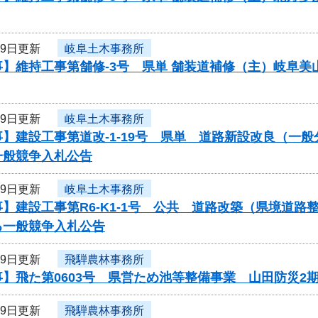
19日更新
岐阜土木事務所
事】維持工事第舗修-3号 県単 舗装道補修（主）岐阜
19日更新
岐阜土木事務所
】建設工事第道改-1-19号 県単 道路新設改良（一
一般競争入札公告
19日更新
岐阜土木事務所
】建設工事第R6-K1-1号 公共 道路改築（県境道
る一般競争入札公告
19日更新
飛騨農林事務所
】飛た第0603号 県営ため池等整備事業 山田防災2
19日更新
飛騨農林事務所