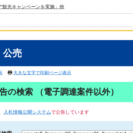
ア観光キャンペーンを実施」他
・公売
示
大きな文字で印刷ページ表示
告の検索 （電子調達案件以外）
、
入札情報公開システム
で公告しています