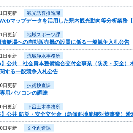
21日更新
観光誘客推進課
度Webマップデータを活用した県内観光動向等分析業務
21日更新
地域スポーツ課
辺漕艇場への自動販売機の設置に係る一般競争入札公告
21日更新
流域浄水事務所
】公共 社会資本整備総合交付金事業（防災・安全）木曽川
に関する一般競争入札公告
20日更新
技術検査課
D専用パソコンの調達
20日更新
下呂土木事務所
事】公共 防災・安全交付金（急傾斜地崩壊対策事業）愛
20日更新
文化創造課