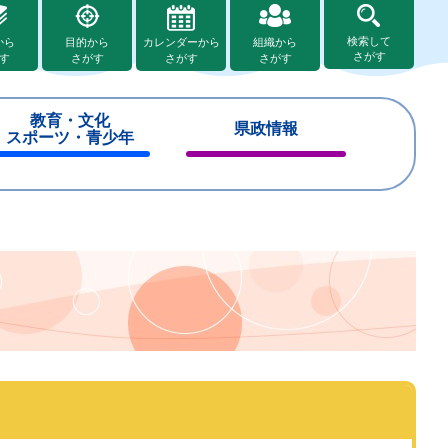
検索して
から
目的から
カレンダーから
組織から
さがす
す
さがす
さがす
さがす
教育・文化
県政情報
スポーツ・青少年
閉
閉
じ
じ
る
る