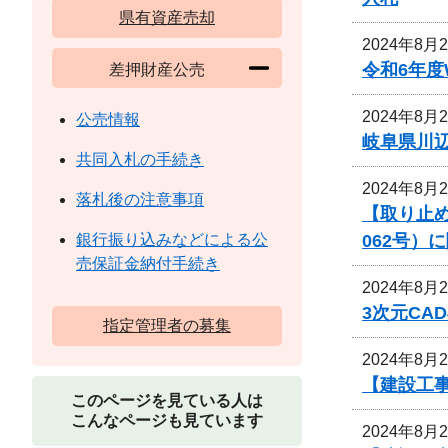
県有資産売却
2024年8月
令和6年
差押財産公売
2024年8月
公売情報
岐阜県川
共同入札の手続き
2024年8月
落札後の注意事項
【取り止め
062号）
銀行振り込みなどによる公
売保証金納付手続き
2024年8月
3次元CA
指定管理者の募集
2024年8月
【建設工
このページを見ている人は
こんなページも見ています
2024年8月