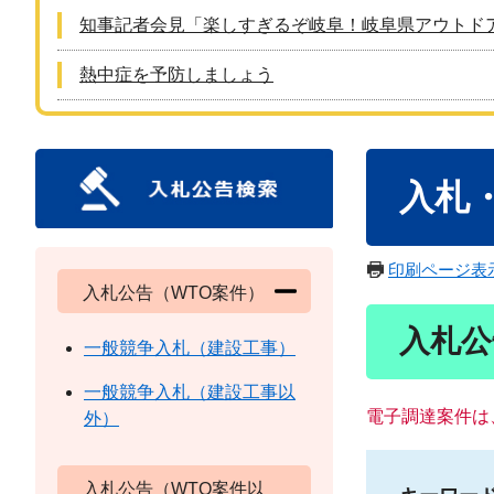
知事記者会見「楽しすぎるぞ岐阜！岐阜県アウトド
熱中症を予防しましょう
本
入札
文
印刷ページ表
入札公告（WTO案件）
入札公
一般競争入札（建設工事）
一般競争入札（建設工事以
電子調達案件は
外）
入札公告（WTO案件以