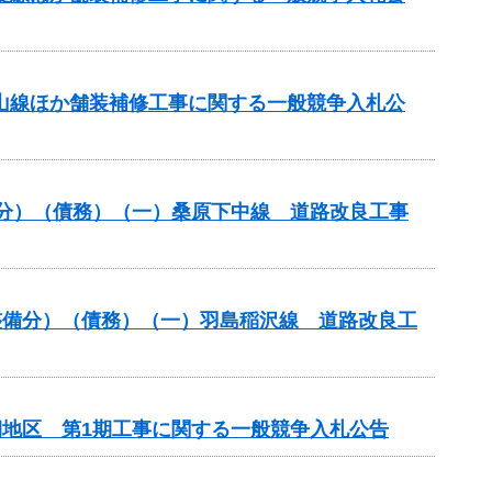
美山線ほか舗装補修工事に関する一般競争入札公
般分）（債務）（一）桑原下中線 道路改良工事
路整備分）（債務）（一）羽島稲沢線 道路改良工
期地区 第1期工事に関する一般競争入札公告