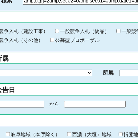
ド検索
検
索
す
る
キ
競争入札（建設工事）
一般競争入札（物品）
一般競
ー
競争入札（その他）
公募型プロポーザル
ワ
ー
所属
ド
を
所属
入
力
公告日
から
期
間
の
終
わ
岐阜地域（本庁除く）
西濃（大垣）地域
揖斐