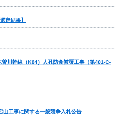
【選定結果】
幹線（K84）人孔防食被覆工事（第401-C-
宕山工事に関する一般競争入札公告