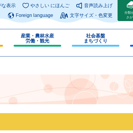
このページの本文へ
がな表示
やさしい にほんご
音声読み上げ
分類
Foreign language
文字サイズ・色変更
さが
産業・農林水産
社会基盤
労働・観光
まちづくり
閉
閉
じ
じ
る
る