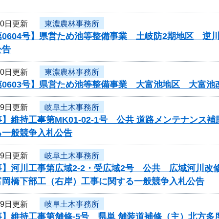
20日更新
東濃農林事務所
第0604号】県営ため池等整備事業 土岐防2期地区 
公告
20日更新
東濃農林事務所
第0603号】県営ため池等整備事業 大富池地区 大富
19日更新
岐阜土木事務所
】維持工事第MK01-02-1号 公共 道路メンテナン
る一般競争入札公告
19日更新
岐阜土木事務所
事】河川工事第広域2-2・受広域2号 公共 広域河川
岡橋下部工（右岸）工事に関する一般競争入札公告
19日更新
岐阜土木事務所
事】維持工事第舗修-5号 県単 舗装道補修（主）北方