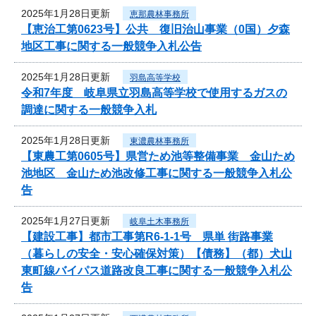
2025年1月28日更新
恵那農林事務所
【恵治工第0623号】公共 復旧治山事業（0国）夕森
地区工事に関する一般競争入札公告
2025年1月28日更新
羽島高等学校
令和7年度 岐阜県立羽島高等学校で使用するガスの
調達に関する一般競争入札
2025年1月28日更新
東濃農林事務所
【東農工第0605号】県営ため池等整備事業 金山ため
池地区 金山ため池改修工事に関する一般競争入札公
告
2025年1月27日更新
岐阜土木事務所
【建設工事】都市工事第R6-1-1号 県単 街路事業
（暮らしの安全・安心確保対策）【債務】（都）犬山
東町線バイパス道路改良工事に関する一般競争入札公
告