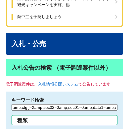
観光キャンペーンを実施」他
熱中症を予防しましょう
本
文
入札・公売
入札公告の検索 （電子調達案件以外）
電子調達案件は、
入札情報公開システム
で公告しています
キーワード検索
検
索
す
種類
る