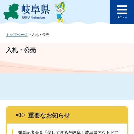
ペ
メ
このページの本文へ
ー
ニ
メ
ジ
ュ
ニ
の
ー
ュ
先
を
ー
頭
飛
トップページ
>
入札・公売
で
ば
す
し
入札・公売
。
て
本
文
へ
重要なお知らせ
知事記者会見「楽しすぎるぞ岐阜！岐阜県アウトドア