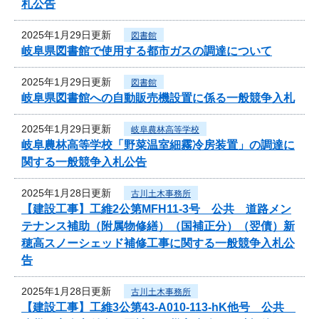
札公告
2025年1月29日更新
図書館
岐阜県図書館で使用する都市ガスの調達について
2025年1月29日更新
図書館
岐阜県図書館への自動販売機設置に係る一般競争入札
2025年1月29日更新
岐阜農林高等学校
岐阜農林高等学校「野菜温室細霧冷房装置」の調達に
関する一般競争入札公告
2025年1月28日更新
古川土木事務所
【建設工事】工維2公第MFH11-3号 公共 道路メン
テナンス補助（附属物修繕）（国補正分）（翌債）新
穂高スノーシェッド補修工事に関する一般競争入札公
告
2025年1月28日更新
古川土木事務所
【建設工事】工維3公第43-A010-113-hK他号 公共