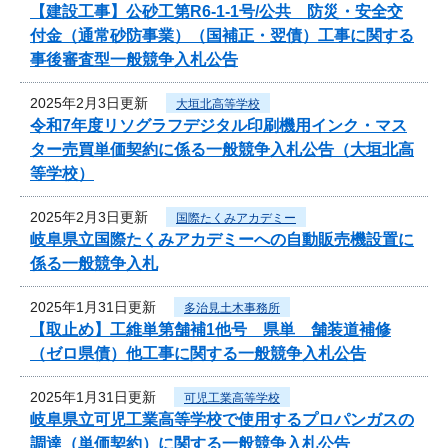
【建設工事】公砂工第R6-1-1号/公共 防災・安全交
付金（通常砂防事業）（国補正・翌債）工事に関する
事後審査型一般競争入札公告
2025年2月3日更新
大垣北高等学校
令和7年度リソグラフデジタル印刷機用インク・マス
ター売買単価契約に係る一般競争入札公告（大垣北高
等学校）
2025年2月3日更新
国際たくみアカデミー
岐阜県立国際たくみアカデミーへの自動販売機設置に
係る一般競争入札
2025年1月31日更新
多治見土木事務所
【取止め】工維単第舗補1他号 県単 舗装道補修
（ゼロ県債）他工事に関する一般競争入札公告
2025年1月31日更新
可児工業高等学校
岐阜県立可児工業高等学校で使用するプロパンガスの
調達（単価契約）に関する一般競争入札公告