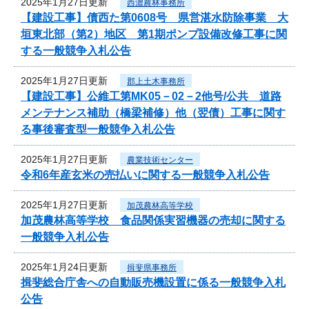
2025年1月27日更新
西濃農林事務所
【建設工事】債西た第0608号 県営湛水防除事業 大
垣東北部（第2）地区 第1期ポンプ設備改修工事に関
する一般競争入札公告
2025年1月27日更新
郡上土木事務所
【建設工事】公維工第MK05－02－2他号/公共 道路
メンテナンス補助（橋梁補修）他（翌債）工事に関す
る事後審査型一般競争入札公告
2025年1月27日更新
農業技術センター
令和6年産玄米の売払いに関する一般競争入札公告
2025年1月27日更新
加茂農林高等学校
加茂農林高等学校 食品関係実習機器の売却に関する
一般競争入札公告
2025年1月24日更新
揖斐県事務所
揖斐総合庁舎への自動販売機設置に係る一般競争入札
公告