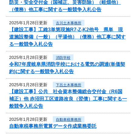
防災・安全交付金（国補正、災害防除）（畦畑他）
（債務）他工事に関する一般競争入札公告
2025年1月28日更新
古川土木事務所
【建設工事】工維3単第現施R7-Z-K2他号 県単 現
道施設整備（一般）（平湯他）（債務）他工事に関す
る一般競争入札公告
2025年1月28日更新
消防学校
令和7年度岐阜県消防学校における電気の調達(単価契
約)に関する一般競争入札公告
2025年1月28日更新
下呂土木事務所
【建設工事】公共 社会資本整備総合交付金（R6国
補正）他 赤沼田工区道路改良（翌債）工事に関する一
般競争入札公告
2025年1月28日更新
自動車税事務所
自動車税事務所電算データ作成業務委託