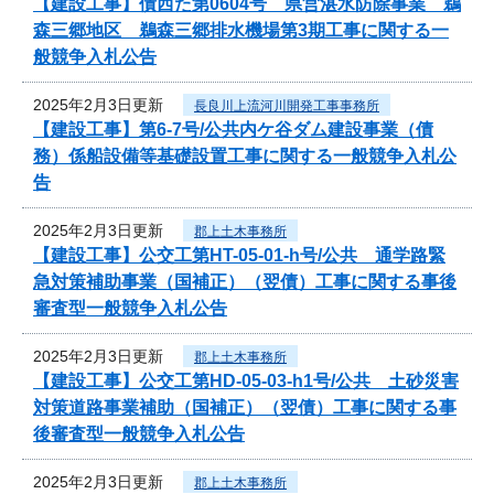
【建設工事】債西た第0604号 県営湛水防除事業 鵜
森三郷地区 鵜森三郷排水機場第3期工事に関する一
般競争入札公告
2025年2月3日更新
長良川上流河川開発工事事務所
【建設工事】第6-7号/公共内ケ谷ダム建設事業（債
務）係船設備等基礎設置工事に関する一般競争入札公
告
2025年2月3日更新
郡上土木事務所
【建設工事】公交工第HT-05-01-h号/公共 通学路緊
急対策補助事業（国補正）（翌債）工事に関する事後
審査型一般競争入札公告
2025年2月3日更新
郡上土木事務所
【建設工事】公交工第HD-05-03-h1号/公共 土砂災害
対策道路事業補助（国補正）（翌債）工事に関する事
後審査型一般競争入札公告
2025年2月3日更新
郡上土木事務所