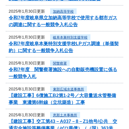
2025年1月30日更新
加納高等学校
令和7年度岐阜県立加納高等学校で使用する都市ガス
の調達に関する一般競争入札公告
2025年1月30日更新
岐阜本巣特別支援学校
令和7年度岐阜本巣特別支援学校LPガス調達（単価契
約）に関する一般競争入札公告
2025年1月30日更新
関警察署
令和7年度 関警察署施設への自動販売機設置に係る
一般競争入札
2025年1月30日更新
東部広域水道事務所
【建設工事】6債施工B2第1-2号／大容量送水管整備
事業 東濃第6幹線（立坑築造）工事
2025年1月30日更新
恵那土木事務所
【建設工事】交工第43－A037－8－Z1他号/公共 交
通安全施設等整備事業（ゼロ県債）（（国）363号