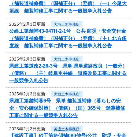
（舗装道補修費）（国補正分）（翌債）（一）今尾大
垣線 舗装補修工事に関する一般競争入札公告
2025年2月3日更新
大垣土木事務所
公維工第舗補43-047H-2-1号 公共 防災・安全交付金
（舗装道補修費）（国補正分）（翌債）（主）北方多
度線 舗装補修工事に関する一般競争入札公告
2025年2月3日更新
大垣土木事務所
県建工第道改2-26-3号 県単 県単道路改良（一般分）
（債務） （主）岐阜垂井線 道路改良工事に関する
一般競争入札公告
2025年2月3日更新
大垣土木事務所
県維工第舗補暮6号 県単 舗装道補修（暮らしの安
全・安心確保対策）（債務）（国）365号 舗装補修
工事に関する一般競争入札公告
2025年2月3日更新
美濃土木事務所
【建設工事】砂工第急傾補080他号/公共 防災・安全