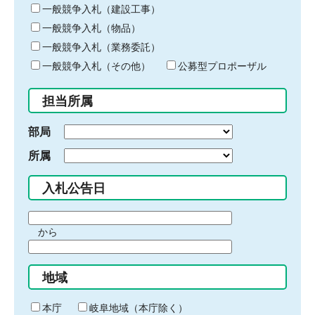
キ
一般競争入札（建設工事）
ー
一般競争入札（物品）
ワ
一般競争入札（業務委託）
ー
ド
一般競争入札（その他）
公募型プロポーザル
を
入
担当所属
力
部局
所属
入札公告日
期
から
間
期
の
間
始
地域
の
ま
終
り
わ
本庁
岐阜地域（本庁除く）