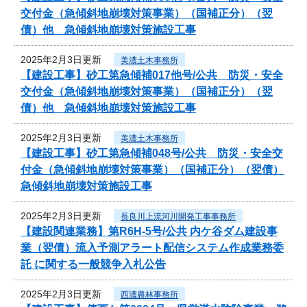
交付金（急傾斜地崩壊対策事業）（国補正分）（翌
債）他 急傾斜地崩壊対策施設工事
2025年2月3日更新
美濃土木事務所
【建設工事】砂工第急傾補017他号/公共 防災・安全
交付金（急傾斜地崩壊対策事業）（国補正分）（翌
債）他 急傾斜地崩壊対策施設工事
2025年2月3日更新
美濃土木事務所
【建設工事】砂工第急傾補048号/公共 防災・安全交
付金（急傾斜地崩壊対策事業）（国補正分）（翌債）
急傾斜地崩壊対策施設工事
2025年2月3日更新
長良川上流河川開発工事事務所
【建設関連業務】第R6H-5号/公共 内ケ谷ダム建設事
業（翌債）流入予測アラート配信システム作成業務委
託 に関する一般競争入札公告
2025年2月3日更新
西濃農林事務所