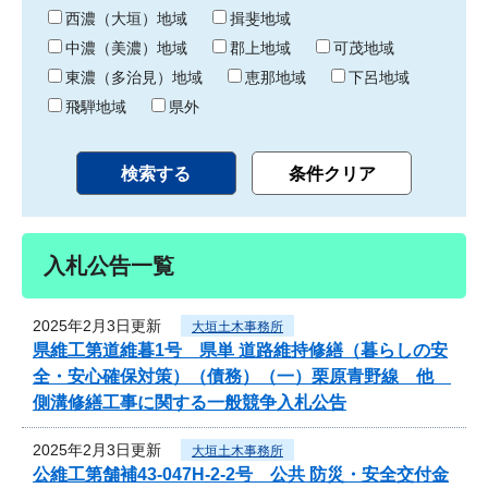
り
西濃（大垣）地域
揖斐地域
中濃（美濃）地域
郡上地域
可茂地域
東濃（多治見）地域
恵那地域
下呂地域
飛騨地域
県外
入札公告一覧
2025年2月3日更新
大垣土木事務所
県維工第道維暮1号 県単 道路維持修繕（暮らしの安
全・安心確保対策）（債務）（一）栗原青野線 他
側溝修繕工事に関する一般競争入札公告
2025年2月3日更新
大垣土木事務所
公維工第舗補43-047H-2-2号 公共 防災・安全交付金