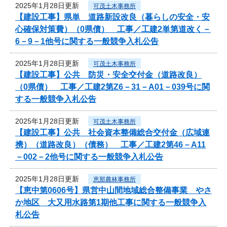
2025年1月28日更新
可茂土木事務所
【建設工事】県単 道路新設改良（暮らしの安全・安
心確保対策費）（0県債） 工事／工建2単第道改く－
6－9－1他号に関する一般競争入札公告
2025年1月28日更新
可茂土木事務所
【建設工事】公共 防災・安全交付金（道路改良）
（0県債） 工事／工建2第Z6－31－A01－039号に関
する一般競争入札公告
2025年1月28日更新
可茂土木事務所
【建設工事】公共 社会資本整備総合交付金（広域連
携）（道路改良）（債務） 工事／工建2第46－A11
－002－2他号に関する一般競争入札公告
2025年1月28日更新
恵那農林事務所
【恵中第0606号】県営中山間地域総合整備事業 やさ
か地区 大又用水路第1期他工事に関する一般競争入
札公告