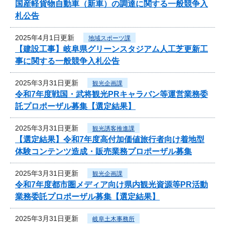
国産軽貨物自動車（新車）の調達に関する一般競争入
札公告
2025年4月1日更新
地域スポーツ課
【建設工事】岐阜県グリーンスタジアム人工芝更新工
事に関する一般競争入札公告
2025年3月31日更新
観光企画課
令和7年度戦国・武将観光PRキャラバン等運営業務委
託プロポーザル募集【選定結果】
2025年3月31日更新
観光誘客推進課
【選定結果】令和7年度高付加価値旅行者向け着地型
体験コンテンツ造成・販売業務プロポーザル募集
2025年3月31日更新
観光企画課
令和7年度都市圏メディア向け県内観光資源等PR活動
業務委託プロポーザル募集【選定結果】
2025年3月31日更新
岐阜土木事務所