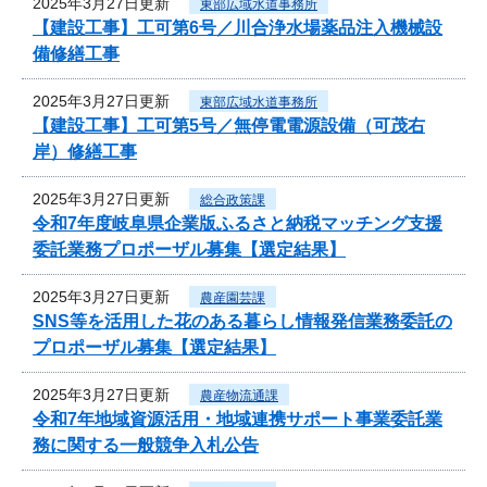
2025年3月27日更新
東部広域水道事務所
【建設工事】工可第6号／川合浄水場薬品注入機械設
備修繕工事
2025年3月27日更新
東部広域水道事務所
【建設工事】工可第5号／無停電電源設備（可茂右
岸）修繕工事
2025年3月27日更新
総合政策課
令和7年度岐阜県企業版ふるさと納税マッチング支援
委託業務プロポーザル募集【選定結果】
2025年3月27日更新
農産園芸課
SNS等を活用した花のある暮らし情報発信業務委託の
プロポーザル募集【選定結果】
2025年3月27日更新
農産物流通課
令和7年地域資源活用・地域連携サポート事業委託業
務に関する一般競争入札公告