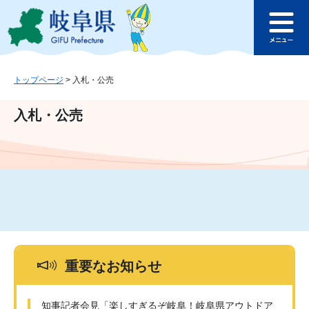
ペ
メ
このページの本文へ
ー
ニ
メ
ジ
ュ
ニ
の
ー
ュ
先
を
ー
頭
飛
トップページ
>
入札・公売
で
ば
す
し
入札・公売
。
て
本
文
へ
重要なお知らせ
知事記者会見「楽しすぎるぞ岐阜！岐阜県アウトドア