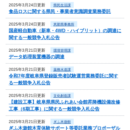
2025年3月24日更新
県民生活課
食品ロスに関する県民・事業者意識調査業務委託
2025年3月24日更新
恵那県事務所
国産軽自動車（新車・4WD・ハイブリット）の調達に
関する一般競争入札公告
2025年3月21日更新
環境管理課
データ処理装置機器の調達
2025年3月21日更新
薬務水道課
令和7年度岐阜県登録販売者試験運営業務委託に関す
る一般競争入札公告
2025年3月21日更新
文化創造課
【建設工事】岐阜県県民ふれあい会館昇降機設備改修
工事（6期工事）に関する一般競争入札公告
2025年3月21日更新
ぎふ木遊館
ぎふ木遊館木育体験サポート等委託業務プロポーザル