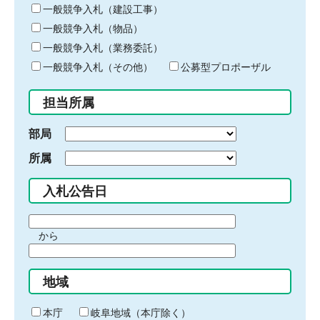
キ
一般競争入札（建設工事）
ー
一般競争入札（物品）
ワ
一般競争入札（業務委託）
ー
ド
一般競争入札（その他）
公募型プロポーザル
を
入
担当所属
力
部局
所属
入札公告日
期
から
間
期
の
間
始
地域
の
ま
終
り
わ
本庁
岐阜地域（本庁除く）