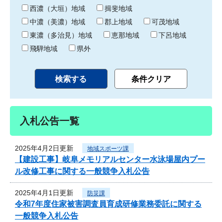
り
西濃（大垣）地域
揖斐地域
中濃（美濃）地域
郡上地域
可茂地域
東濃（多治見）地域
恵那地域
下呂地域
飛騨地域
県外
入札公告一覧
2025年4月2日更新
地域スポーツ課
【建設工事】岐阜メモリアルセンター水泳場屋内プー
ル改修工事に関する一般競争入札公告
2025年4月1日更新
防災課
令和7年度住家被害調査員育成研修業務委託に関する
一般競争入札公告