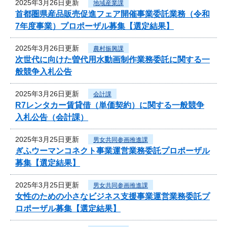
2025年3月26日更新
地域産業課
首都圏県産品販売促進フェア開催事業委託業務（令和
7年度事業）プロポーザル募集【選定結果】
2025年3月26日更新
農村振興課
次世代に向けた曽代用水動画制作業務委託に関する一
般競争入札公告
2025年3月26日更新
会計課
R7レンタカー賃貸借（単価契約）に関する一般競争
入札公告（会計課）
2025年3月25日更新
男女共同参画推進課
ぎふウーマンコネクト事業運営業務委託プロポーザル
募集【選定結果】
2025年3月25日更新
男女共同参画推進課
女性のための小さなビジネス支援事業運営業務委託プ
ロポーザル募集【選定結果】