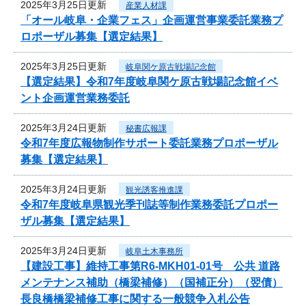
2025年3月25日更新
産業人材課
「オール岐阜・企業フェス」企画運営事業委託業務プ
ロポーザル募集【選定結果】
2025年3月25日更新
岐阜関ケ原古戦場記念館
【選定結果】令和7年度岐阜関ケ原古戦場記念館イベ
ント企画運営業務委託
2025年3月24日更新
秘書広報課
令和7年度広報物制作サポート委託業務プロポーザル
募集【選定結果】
2025年3月24日更新
観光誘客推進課
令和7年度岐阜県観光季刊誌等制作業務委託プロポー
ザル募集【選定結果】
2025年3月24日更新
岐阜土木事務所
【建設工事】維持工事第R6-MKH01-01号 公共 道路
メンテナンス補助（橋梁補修）（国補正分）（翌債）
長良橋橋梁補修工事に関する一般競争入札公告