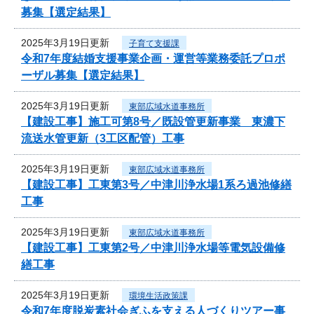
募集【選定結果】
2025年3月19日更新
子育て支援課
令和7年度結婚支援事業企画・運営等業務委託プロポ
ーザル募集【選定結果】
2025年3月19日更新
東部広域水道事務所
【建設工事】施工可第8号／既設管更新事業 東濃下
流送水管更新（3工区配管）工事
2025年3月19日更新
東部広域水道事務所
【建設工事】工東第3号／中津川浄水場1系ろ過池修繕
工事
2025年3月19日更新
東部広域水道事務所
【建設工事】工東第2号／中津川浄水場等電気設備修
繕工事
2025年3月19日更新
環境生活政策課
令和7年度脱炭素社会ぎふを支える人づくりツアー事