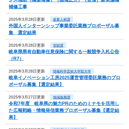
補修工事
2025年3月28日更新
産業人材課
外国人インターンシップ事業委託業務プロポーザル募
集 選定結果
2025年3月28日更新
管財課
岐阜県県有自動車任意保険に関する一般競争入札公告
（R7）
2025年3月28日更新
情報科学芸術大学院大学
岐阜イノベーション工房2025運営管理委託業務のプロ
ポーザル募集【選定結果】
2025年3月27日更新
地域振興課
令和7年度 岐阜県の魅力PRのためのミナモを活用し
た広報戦略・情報発信業務プロポーザル募集【選定結
果】