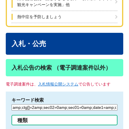
観光キャンペーンを実施」他
熱中症を予防しましょう
本
文
入札・公売
入札公告の検索 （電子調達案件以外）
電子調達案件は、
入札情報公開システム
で公告しています
キーワード検索
検
索
す
種類
る