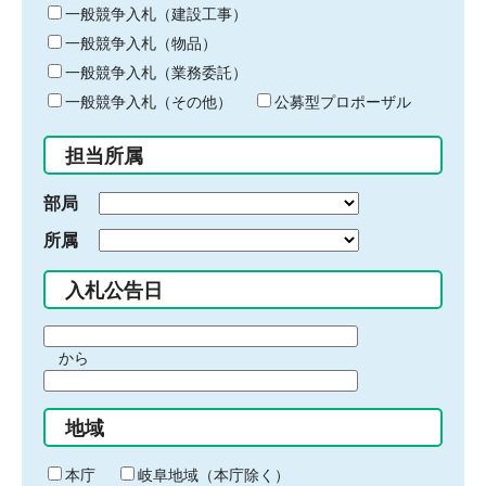
キ
一般競争入札（建設工事）
ー
一般競争入札（物品）
ワ
一般競争入札（業務委託）
ー
ド
一般競争入札（その他）
公募型プロポーザル
を
入
担当所属
力
部局
所属
入札公告日
期
から
間
期
の
間
始
地域
の
ま
終
り
わ
本庁
岐阜地域（本庁除く）