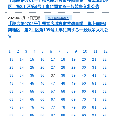
【郡基第0701号】県営基幹農道整備事業 高鷲北部地
区 第3工区第4号工事に関する一般競争入札公告
2025年5月27日更新
郡上農林事務所
【郡広第0702号】県営広域農道整備事業 郡上南部4
期地区 第2工区第105号工事に関する一般競争入札公
告
1
2
3
4
5
6
7
8
9
10
11
12
13
14
15
16
17
18
19
20
21
22
23
24
25
26
27
28
29
30
31
32
33
34
35
36
37
38
39
40
41
42
43
44
45
46
47
48
49
50
51
52
53
54
55
56
57
58
59
60
61
62
63
64
65
66
67
68
69
70
71
72
73
74
75
76
77
78
79
80
81
82
83
84
85
86
87
88
89
90
91
92