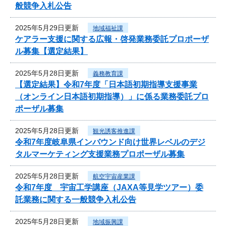
般競争入札公告
2025年5月29日更新
地域福祉課
ケアラー支援に関する広報・啓発業務委託プロポーザ
ル募集【選定結果】
2025年5月28日更新
義務教育課
【選定結果】令和7年度「日本語初期指導支援事業
（オンライン日本語初期指導）」に係る業務委託プロ
ポーザル募集
2025年5月28日更新
観光誘客推進課
令和7年度岐阜県インバウンド向け世界レベルのデジ
タルマーケティング支援業務プロポーザル募集
2025年5月28日更新
航空宇宙産業課
令和7年度 宇宙工学講座（JAXA等見学ツアー）委
託業務に関する一般競争入札公告
2025年5月28日更新
地域振興課