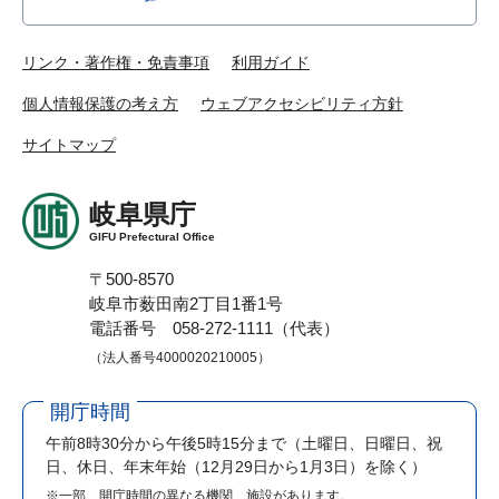
リンク・著作権・免責事項
利用ガイド
個人情報保護の考え方
ウェブアクセシビリティ方針
サイトマップ
岐阜県庁
GIFU Prefectural Office
〒500-8570
岐阜市薮田南2丁目1番1号
電話番号 058-272-1111（代表）
（法人番号4000020210005）
開庁時間
午前8時30分から午後5時15分まで
（土曜日、日曜日、祝
日、休日、年末年始（12月29日から1月3日）を除く）
※一部、開庁時間の異なる機関、施設があります。