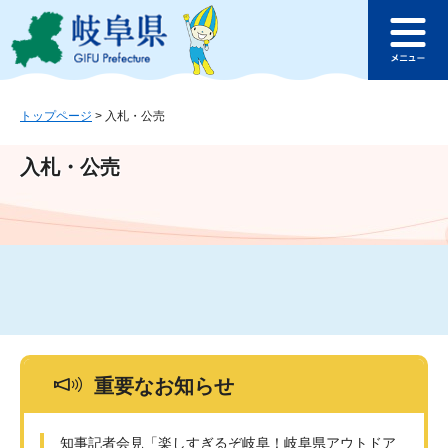
ペ
メ
このページの本文へ
ー
ニ
メ
ジ
ュ
ニ
の
ー
ュ
先
を
ー
頭
飛
トップページ
>
入札・公売
で
ば
す
し
入札・公売
。
て
本
文
へ
重要なお知らせ
知事記者会見「楽しすぎるぞ岐阜！岐阜県アウトドア