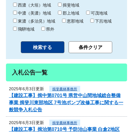
り
西濃（大垣）地域
揖斐地域
中濃（美濃）地域
郡上地域
可茂地域
東濃（多治見）地域
恵那地域
下呂地域
飛騨地域
県外
入札公告一覧
2025年6月3日更新
揖斐農林事務所
【建設工事】揖中第0701号 県営中山間地域総合整備
事業 揖斐川東部地区 7号池ポンプ改修工事に関する一
般競争入札公告
2025年6月3日更新
揖斐農林事務所
【建設工事】揖治第0710号 予防治山事業 白倉2地区