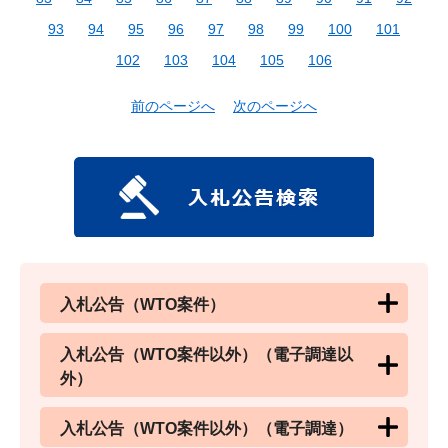
93
94
95
96
97
98
99
100
101
102
103
104
105
106
前のページへ
次のページへ
入札公告（WTO案件）
入札公告（WTO案件以外）（電子調達以
外）
入札公告（WTO案件以外）（電子調達）