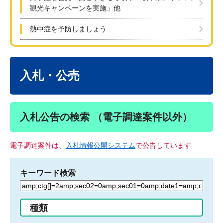
観光キャンペーンを実施」他
熱中症を予防しましょう
本
文
入札・公売
入札公告の検索 （電子調達案件以外）
電子調達案件は、
入札情報公開システム
で公告しています
キーワード検索
検
索
す
種類
る