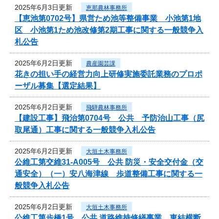
2025年6月3日更新
恵那農林事務所
【恵池第0702号】県営ため池等整備事業 小池第1地
区 小池第1ため池改修第2期工事に関する一般競争入
札公告
2025年6月2日更新
農産園芸課
花きの担い手の経営力向上研修実施委託業務のプロポ
ーザル募集【選定結果】
2025年6月2日更新
飛騨農林事務所
【建設工事】飛治第0704号 公共 予防治山工事（尻
取尾通）工事に関する一般競争入札公告
2025年6月2日更新
大垣土木事務所
公維工第交維31-A005号 公共 防災・安全交付金（交
通安全）（一）安八海津線 歩道整備工事に関する一
般競争入札公告
2025年6月2日更新
大垣土木事務所
公維工第歩橋1号 公共 道路維持修繕事業 東結横断