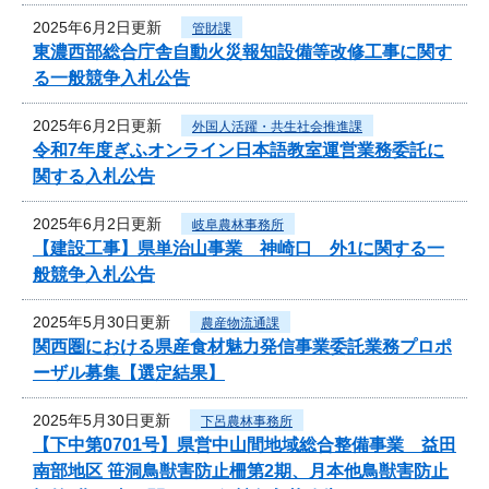
2025年6月2日更新
管財課
東濃西部総合庁舎自動火災報知設備等改修工事に関す
る一般競争入札公告
2025年6月2日更新
外国人活躍・共生社会推進課
令和7年度ぎふオンライン日本語教室運営業務委託に
関する入札公告
2025年6月2日更新
岐阜農林事務所
【建設工事】県単治山事業 神崎口 外1に関する一
般競争入札公告
2025年5月30日更新
農産物流通課
関西圏における県産食材魅力発信事業委託業務プロポ
ーザル募集【選定結果】
2025年5月30日更新
下呂農林事務所
【下中第0701号】県営中山間地域総合整備事業 益田
南部地区 笹洞鳥獣害防止柵第2期、月本他鳥獣害防止