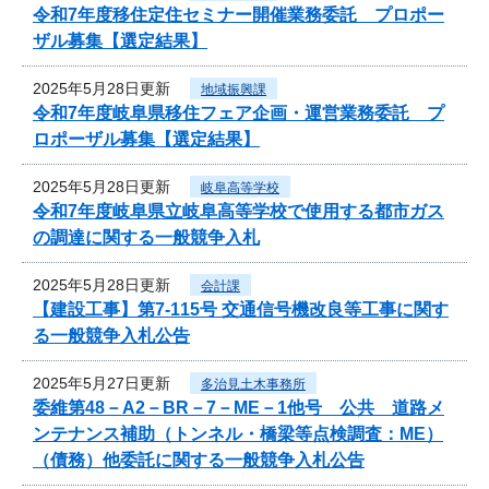
令和7年度移住定住セミナー開催業務委託 プロポー
ザル募集【選定結果】
2025年5月28日更新
地域振興課
令和7年度岐阜県移住フェア企画・運営業務委託 プ
ロポーザル募集【選定結果】
2025年5月28日更新
岐阜高等学校
令和7年度岐阜県立岐阜高等学校で使用する都市ガス
の調達に関する一般競争入札
2025年5月28日更新
会計課
【建設工事】第7-115号 交通信号機改良等工事に関す
る一般競争入札公告
2025年5月27日更新
多治見土木事務所
委維第48－A2－BR－7－ME－1他号 公共 道路メ
ンテナンス補助（トンネル・橋梁等点検調査：ME）
（債務）他委託に関する一般競争入札公告