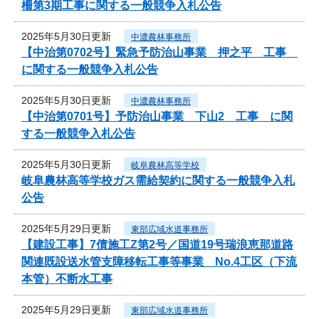
柵第3期工事に関する一般競争入札公告
2025年5月30日更新
中濃農林事務所
【中治第0702号】緊急予防治山事業 押之平 工事
に関する一般競争入札公告
2025年5月30日更新
中濃農林事務所
【中治第0701号】予防治山事業 下山2 工事 に関
する一般競争入札公告
2025年5月30日更新
岐阜農林高等学校
岐阜農林高等学校ガス需給契約に関する一般競争入札
公告
2025年5月29日更新
東部広域水道事務所
【建設工事】7債施工Z第2号／国道19号瑞浪恵那道路
関連既設送水管支障移転工事等事業 No.4工区（下流
本管）不断水工事
2025年5月29日更新
東部広域水道事務所