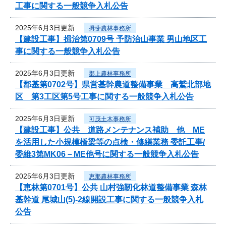
工事に関する一般競争入札公告
2025年6月3日更新
揖斐農林事務所
【建設工事】揖治第0709号 予防治山事業 男山地区工
事に関する一般競争入札公告
2025年6月3日更新
郡上農林事務所
【郡基第0702号】県営基幹農道整備事業 高鷲北部地
区 第3工区第5号工事に関する一般競争入札公告
2025年6月3日更新
可茂土木事務所
【建設工事】公共 道路メンテナンス補助 他 ME
を活用した小規模橋梁等の点検・修繕業務 委託工事/
委維3第MK06－ME他号に関する一般競争入札公告
2025年6月3日更新
恵那農林事務所
【恵林第0701号】公共 山村強靭化林道整備事業 森林
基幹道 尾城山(5)-2線開設工事に関する一般競争入札
公告