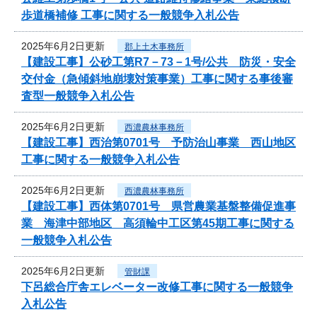
歩道橋補修 工事に関する一般競争入札公告
2025年6月2日更新
郡上土木事務所
【建設工事】公砂工第R7－73－1号/公共 防災・安全
交付金（急傾斜地崩壊対策事業）工事に関する事後審
査型一般競争入札公告
2025年6月2日更新
西濃農林事務所
【建設工事】西治第0701号 予防治山事業 西山地区
工事に関する一般競争入札公告
2025年6月2日更新
西濃農林事務所
【建設工事】西体第0701号 県営農業基盤整備促進事
業 海津中部地区 高須輪中工区第45期工事に関する
一般競争入札公告
2025年6月2日更新
管財課
下呂総合庁舎エレベーター改修工事に関する一般競争
入札公告