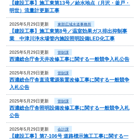
【建設工事】施工東第13号／給水地点（月沢・釜戸・
明世）流量計更新工事
2025年5月29日更新
東部広域水道事務所
【建設工事】施工東第8号／温室効果ガス排出抑制事
業 中津川浄水場管内施設照明設備LED化工事
2025年5月29日更新
管財課
西濃総合庁舎天井改修工事に関する一般競争入札公告
2025年5月29日更新
管財課
西濃総合庁舎直流電源装置改修工事に関する一般競争
入札公告
2025年5月29日更新
管財課
西濃総合庁舎照明設備改修工事に関する一般競争入札
公告
2025年5月29日更新
会計課
【建設工事】第7-106号 道路標示施工工事に関する一