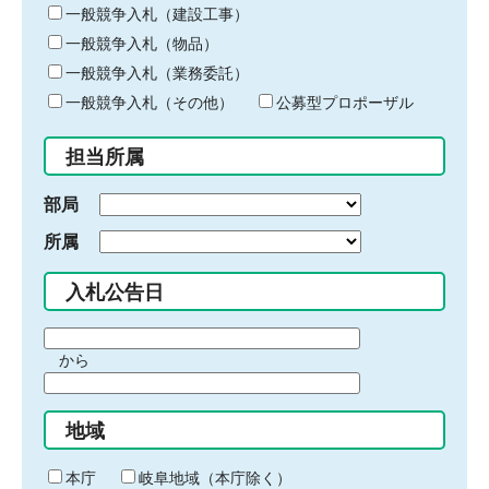
キ
一般競争入札（建設工事）
ー
一般競争入札（物品）
ワ
一般競争入札（業務委託）
ー
ド
一般競争入札（その他）
公募型プロポーザル
を
入
担当所属
力
部局
所属
入札公告日
期
から
間
期
の
間
始
地域
の
ま
終
り
わ
本庁
岐阜地域（本庁除く）