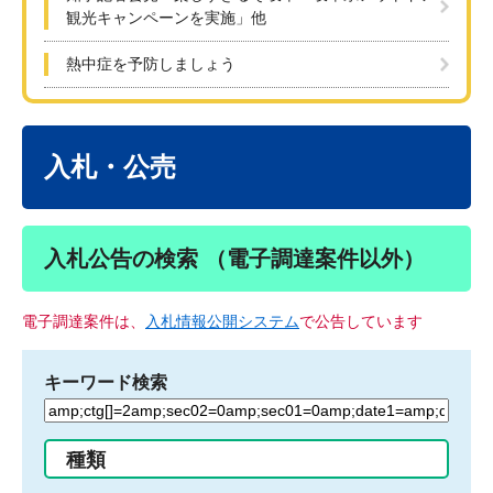
観光キャンペーンを実施」他
熱中症を予防しましょう
本
文
入札・公売
入札公告の検索 （電子調達案件以外）
電子調達案件は、
入札情報公開システム
で公告しています
キーワード検索
検
索
す
種類
る