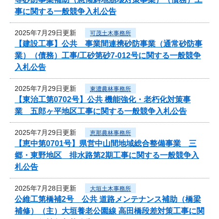
事に関する一般競争入札公告
2025年7月29日更新
可茂土木事務所
【建設工事】公共 事業間連携砂防事業（通常砂防事
業）（債務）工事/工砂第砂7-012号に関する一般競争
入札公告
2025年7月29日更新
東濃農林事務所
【東治工第0702号】公共 機能強化・老朽化対策事
業 五郎ヶ平地区工事に関する一般競争入札公告
2025年7月29日更新
恵那農林事務所
【恵中第0701号】県営中山間地域総合整備事業 三
郷・東野地区 排水路第2期工事に関する一般競争入
札公告
2025年7月28日更新
大垣土木事務所
公維工第橋補2号 公共 道路メンテナンス補助（橋梁
補修）（主）大垣養老公園線 高田橋段差対策工事に関