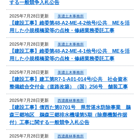
する一般競争入札公告
2025年7月28日更新
美濃土木事務所
【建設工事】維委第48-A2-ME-4-2他号/公共 MEを活
用した小規模橋梁等の点検・修繕業務委託工事
2025年7月28日更新
美濃土木事務所
【建設工事】維委第48-A2-ME-4-1他号/公共 MEを活
用した小規模橋梁等の点検・修繕業務委託工事
2025年7月28日更新
美濃土木事務所
【建設工事】建工第R7-1-A01-014号/公共 社会資本
整備総合交付金（道路改築）（国）256号 舗装工事
2025年7月28日更新
西濃農林事務所
【建設工事】債西た第0701号 県営湛水防除事業 鵜
森三郷地区 鵜森三郷排水機場第5期（除塵機製作据
付）工事に関する一般競争入札公告
2025年7月28日更新
西濃農林事務所