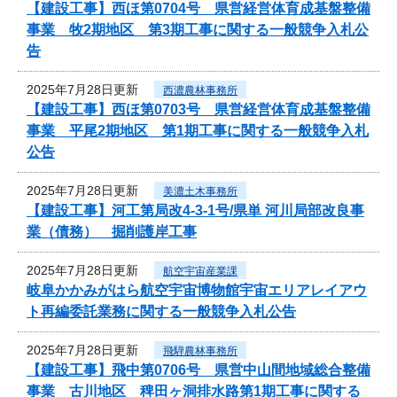
【建設工事】西ほ第0704号 県営経営体育成基盤整備
事業 牧2期地区 第3期工事に関する一般競争入札公
告
2025年7月28日更新
西濃農林事務所
【建設工事】西ほ第0703号 県営経営体育成基盤整備
事業 平尾2期地区 第1期工事に関する一般競争入札
公告
2025年7月28日更新
美濃土木事務所
【建設工事】河工第局改4-3-1号/県単 河川局部改良事
業（債務） 掘削護岸工事
2025年7月28日更新
航空宇宙産業課
岐阜かかみがはら航空宇宙博物館宇宙エリアレイアウ
ト再編委託業務に関する一般競争入札公告
2025年7月28日更新
飛騨農林事務所
【建設工事】飛中第0706号 県営中山間地域総合整備
事業 古川地区 稗田ヶ洞排水路第1期工事に関する