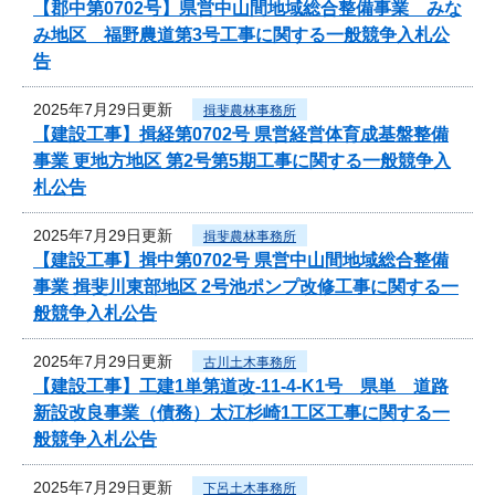
【郡中第0702号】県営中山間地域総合整備事業 みな
み地区 福野農道第3号工事に関する一般競争入札公
告
2025年7月29日更新
揖斐農林事務所
【建設工事】揖経第0702号 県営経営体育成基盤整備
事業 更地方地区 第2号第5期工事に関する一般競争入
札公告
2025年7月29日更新
揖斐農林事務所
【建設工事】揖中第0702号 県営中山間地域総合整備
事業 揖斐川東部地区 2号池ポンプ改修工事に関する一
般競争入札公告
2025年7月29日更新
古川土木事務所
【建設工事】工建1単第道改-11-4-K1号 県単 道路
新設改良事業（債務）太江杉崎1工区工事に関する一
般競争入札公告
2025年7月29日更新
下呂土木事務所