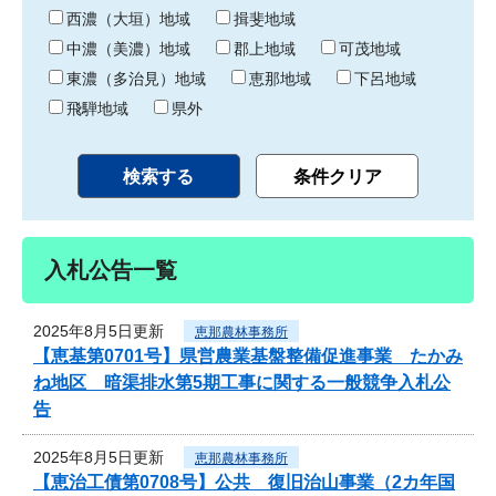
り
西濃（大垣）地域
揖斐地域
中濃（美濃）地域
郡上地域
可茂地域
東濃（多治見）地域
恵那地域
下呂地域
飛騨地域
県外
入札公告一覧
2025年8月5日更新
恵那農林事務所
【恵基第0701号】県営農業基盤整備促進事業 たかみ
ね地区 暗渠排水第5期工事に関する一般競争入札公
告
2025年8月5日更新
恵那農林事務所
【恵治工債第0708号】公共 復旧治山事業（2カ年国