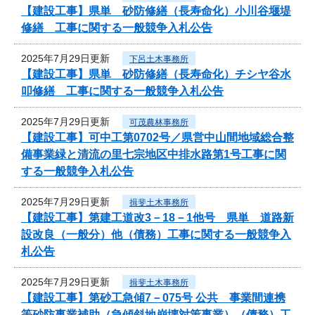
【建設工事】県単 砂防修繕（長寿命化）小川谷堰堤
修繕 工事に関する一般競争入札公告
2025年7月29日更新
下呂土木事務所
【建設工事】県単 砂防修繕（長寿命化）チシヤ谷水
叩修繕 工事に関する一般競争入札公告
2025年7月29日更新
可茂農林事務所
【建設工事】可中工第0702号／県営中山間地域総合整
備事業緑と清流の里七宗地区中排水路第1号工事に関
する一般競争入札公告
2025年7月29日更新
揖斐土木事務所
【建設工事】第建工道改3－18－1他号 県単 道路新
設改良（一般分）他（債務）工事に関する一般競争入
札公告
2025年7月29日更新
揖斐土木事務所
【建設工事】第砂工急傾7－075号 公共 事業間連携
等砂防事業補助（急傾斜地崩壊対策事業）（債務）工