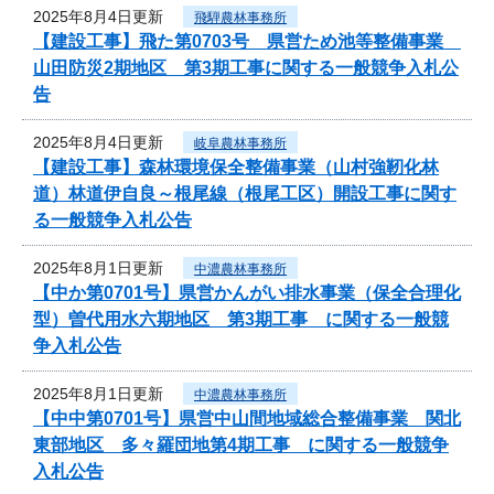
2025年8月4日更新
飛騨農林事務所
【建設工事】飛た第0703号 県営ため池等整備事業
山田防災2期地区 第3期工事に関する一般競争入札公
告
2025年8月4日更新
岐阜農林事務所
【建設工事】森林環境保全整備事業（山村強靭化林
道）林道伊自良～根尾線（根尾工区）開設工事に関す
る一般競争入札公告
2025年8月1日更新
中濃農林事務所
【中か第0701号】県営かんがい排水事業（保全合理化
型）曽代用水六期地区 第3期工事 に関する一般競
争入札公告
2025年8月1日更新
中濃農林事務所
【中中第0701号】県営中山間地域総合整備事業 関北
東部地区 多々羅団地第4期工事 に関する一般競争
入札公告