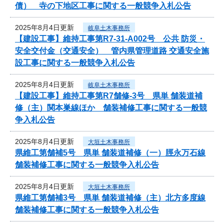
債） 寺の下地区工事に関する一般競争入札公告
2025年8月4日更新
岐阜土木事務所
【建設工事】維持工事第R7-31-A002号 公共 防災・
安全交付金（交通安全） 管内県管理道路 交通安全施
設工事に関する一般競争入札公告
2025年8月4日更新
岐阜土木事務所
【建設工事】維持工事第R7舗修-3号 県単 舗装道補
修（主）関本巣線ほか 舗装補修工事に関する一般競
争入札公告
2025年8月4日更新
大垣土木事務所
県維工第舗補5号 県単 舗装道補修（一）脛永万石線
舗装補修工事に関する一般競争入札公告
2025年8月4日更新
大垣土木事務所
県維工第舗補3号 県単 舗装道補修（主）北方多度線
舗装補修工事に関する一般競争入札公告