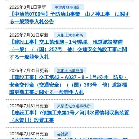
2025年8月1日更新
中濃農林事務所
【中治第0706号】予防治山事業 山ノ神工事 に関す
る一般競争入札公告
2025年7月31日更新
恵那土木事務所
【建設工事】交工第現施－1号/県単 現道施設整備
（一般）（（国）257号 他）交通安全施設工事に関
する一般競争入札
2025年7月31日更新
恵那土木事務所
【建設工事】交工第43－A037－8－1号/公共 防災・
安全交付金（交通安全）（（国）363号 他）道路標
識更新工事に関する一般競争入札
2025年7月31日更新
東部広域水道事務所
【建設工事】7債施工東第1号／河川水質情報収集装置
（木曽川）設置工事
2025年7月30日更新
会計課