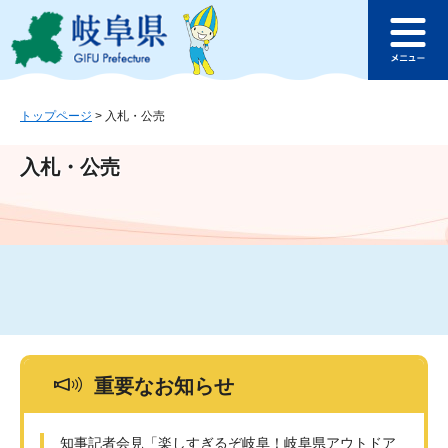
ペ
メ
このページの本文へ
ー
ニ
メ
ジ
ュ
ニ
の
ー
ュ
先
を
ー
頭
飛
トップページ
>
入札・公売
で
ば
す
し
入札・公売
。
て
本
文
へ
重要なお知らせ
知事記者会見「楽しすぎるぞ岐阜！岐阜県アウトドア