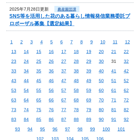
2025年7月28日更新
農産園芸課
SNS等を活用した花のある暮らし情報発信業務委託プ
ロポーザル募集【選定結果】
1
2
3
4
5
6
7
8
9
10
11
12
13
14
15
16
17
18
19
20
21
22
23
24
25
26
27
28
29
30
31
32
33
34
35
36
37
38
39
40
41
42
43
44
45
46
47
48
49
50
51
52
53
54
55
56
57
58
59
60
61
62
63
64
65
66
67
68
69
70
71
72
73
74
75
76
77
78
79
80
81
82
83
84
85
86
87
88
89
90
91
92
93
94
95
96
97
98
99
100
101
102
103
104
105
106