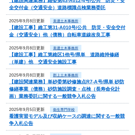
【建設関連業務】維委第43-A012-4号/公共 防災・安
全交付金（交通安全）道路標識点検業務委託
2025年9月8日更新
美濃土木事務所
【建設工事】維工第31-A010号/公共 防災・安全交付
金（交通安全）他（債務）自転車道線改良工事
2025年9月8日更新
美濃土木事務所
【建設工事】維工第維区1他号/県単 道路維持修繕
（単建）他 交通安全施設工事
2025年9月8日更新
郡上土木事務所
【建設関連業務】単砂委第砂修施点R7-A号/県単 砂防
修繕事業（債務）砂防施設調査・点検（長寿命化計
画）業務委託に関する一般競争入札公告
2025年9月5日更新
衛生専門学校
看護実習モデル及び収納ケースの調達に関する一般競
争入札公告