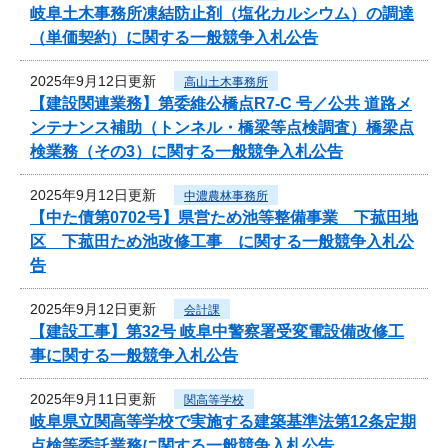
岐阜土木事務所凍結防止剤（塩化カルシウム）の調達
（単価契約）に関する一般競争入札公告
2025年9月12日更新
高山土木事務所
【建設関連業務】第委維公橋点R7-C 号／公共 道路メ
ンテナンス補助（トンネル・橋梁等点検調査）橋梁点
検業務（その3）に関する一般競争入札公告
2025年9月12日更新
中濃農林事務所
【中た債第0702号】県営ため池等整備事業 下菰田地
区 下菰田ため池改修工事 に関する一般競争入札公
告
2025年9月12日更新
会計課
【建設工事】第32号 岐阜中警察署受変電設備改修工
事に関する一般競争入札公告
2025年9月11日更新
関高等学校
岐阜県立関高等学校で実施する建築基準法第12条定期
点検等委託業務に関する一般競争入札公告