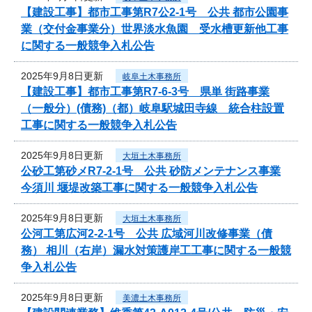
【建設工事】都市工事第R7公2-1号 公共 都市公園事
業（交付金事業分）世界淡水魚園 受水槽更新他工事
に関する一般競争入札公告
2025年9月8日更新
岐阜土木事務所
【建設工事】都市工事第R7-6-3号 県単 街路事業
（一般分）(債務)（都）岐阜駅城田寺線 統合柱設置
工事に関する一般競争入札公告
2025年9月8日更新
大垣土木事務所
公砂工第砂メR7-2-1号 公共 砂防メンテナンス事業
今須川 堰堤改築工事に関する一般競争入札公告
2025年9月8日更新
大垣土木事務所
公河工第広河2-2-1号 公共 広域河川改修事業（債
務） 相川（右岸）漏水対策護岸工工事に関する一般競
争入札公告
2025年9月8日更新
美濃土木事務所