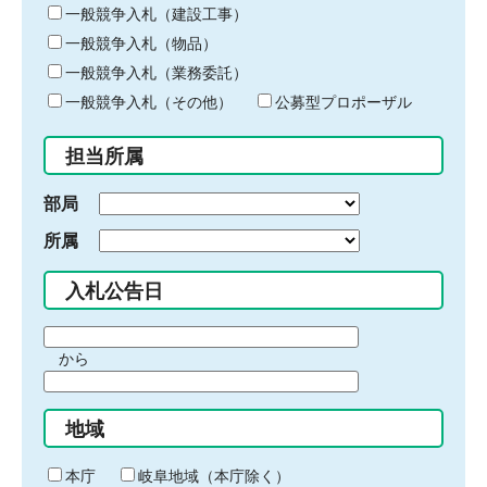
キ
一般競争入札（建設工事）
ー
一般競争入札（物品）
ワ
一般競争入札（業務委託）
ー
ド
一般競争入札（その他）
公募型プロポーザル
を
入
担当所属
力
部局
所属
入札公告日
期
から
間
期
の
間
始
地域
の
ま
終
り
わ
本庁
岐阜地域（本庁除く）