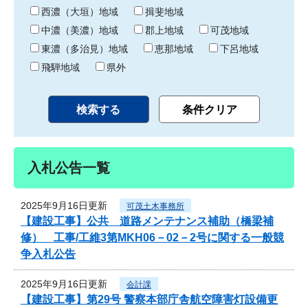
り
西濃（大垣）地域
揖斐地域
中濃（美濃）地域
郡上地域
可茂地域
東濃（多治見）地域
恵那地域
下呂地域
飛騨地域
県外
入札公告一覧
2025年9月16日更新
可茂土木事務所
【建設工事】公共 道路メンテナンス補助（橋梁補
修） 工事/工維3第MKH06－02－2号に関する一般競
争入札公告
2025年9月16日更新
会計課
【建設工事】第29号 警察本部庁舎航空障害灯設備更