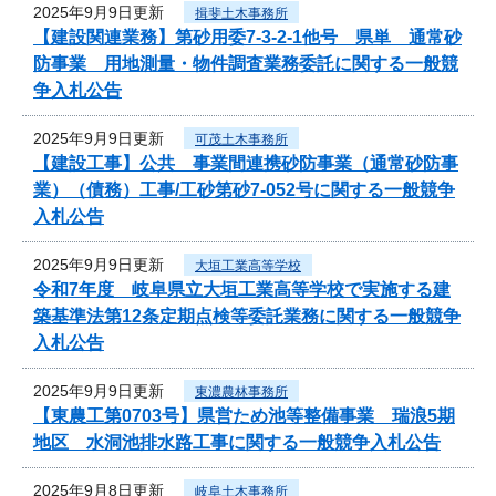
2025年9月9日更新
揖斐土木事務所
【建設関連業務】第砂用委7-3-2-1他号 県単 通常砂
防事業 用地測量・物件調査業務委託に関する一般競
争入札公告
2025年9月9日更新
可茂土木事務所
【建設工事】公共 事業間連携砂防事業（通常砂防事
業）（債務）工事/工砂第砂7-052号に関する一般競争
入札公告
2025年9月9日更新
大垣工業高等学校
令和7年度 岐阜県立大垣工業高等学校で実施する建
築基準法第12条定期点検等委託業務に関する一般競争
入札公告
2025年9月9日更新
東濃農林事務所
【東農工第0703号】県営ため池等整備事業 瑞浪5期
地区 水洞池排水路工事に関する一般競争入札公告
2025年9月8日更新
岐阜土木事務所