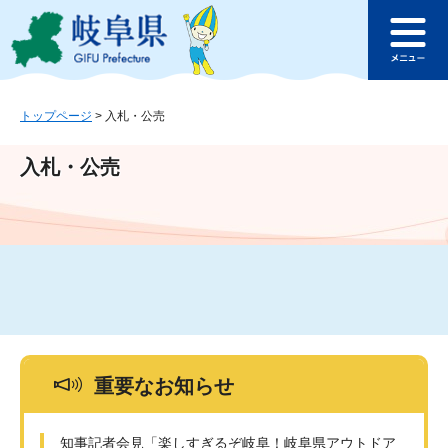
ペ
メ
このページの本文へ
ー
ニ
メ
ジ
ュ
ニ
の
ー
ュ
先
を
ー
頭
飛
トップページ
>
入札・公売
で
ば
す
し
入札・公売
。
て
本
文
へ
重要なお知らせ
知事記者会見「楽しすぎるぞ岐阜！岐阜県アウトドア