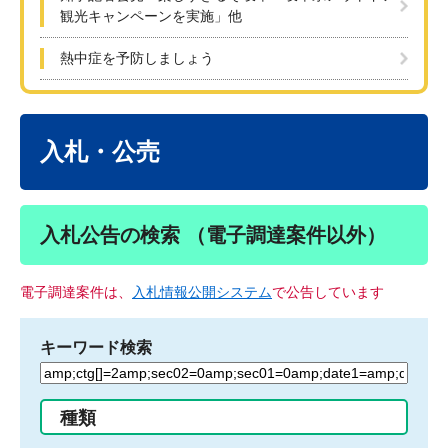
観光キャンペーンを実施」他
熱中症を予防しましょう
本
文
入札・公売
入札公告の検索 （電子調達案件以外）
電子調達案件は、
入札情報公開システム
で公告しています
キーワード検索
検
索
す
種類
る