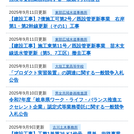
2025年9月11日更新
東部広域水道事務所
【建設工事】7債施工可第2号／既設管更新事業 右岸
第1・第2幹線更新（その1）工事
2025年9月11日更新
東部広域水道事務所
【建設工事】施工東第11号／既設管更新事業 苗木支
線送水管更新（第5、7工区）撤去工事
2025年9月11日更新
大垣工業高等学校
「プロダクト実習装置」の調達に関する一般競争入札
公告
2025年9月10日更新
男女共同参画推進課
令和7年度「岐阜県ワーク・ライフ・バランス推進エ
クセレント企業」認定式等業務委託に関する一般競争
入札公告
2025年9月9日更新
古川土木事務所
【建設工事】工整1単第26-K1他号 県単 街路事業