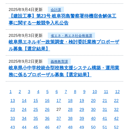
2025年9月4日更新
会計課
【建設工事】第23号 岐阜羽島警察署待機宿舎解体工
事に関する一般競争入札公告
2025年9月3日更新
省エネ・再エネ社会推進課
岐阜県エネルギー政策調査・検討委託業務プロポーザ
ル募集【選定結果】
2025年9月2日更新
義務教育課
岐阜県小中学校統合型校務支援システム構築・運用業
務に係るプロポーザル募集【選定結果】
1
2
3
4
5
6
7
8
9
10
11
12
13
14
15
16
17
18
19
20
21
22
23
24
25
26
27
28
29
30
31
32
33
34
35
36
37
38
39
40
41
42
43
44
45
46
47
48
49
50
51
52