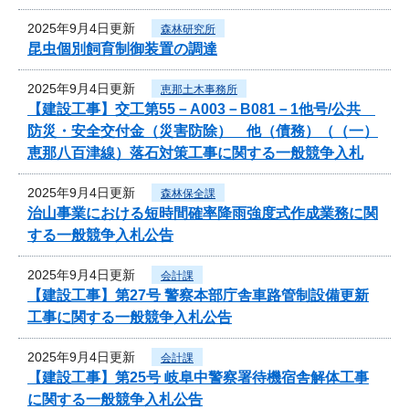
2025年9月4日更新
森林研究所
昆虫個別飼育制御装置の調達
2025年9月4日更新
恵那土木事務所
【建設工事】交工第55－A003－B081－1他号/公共
防災・安全交付金（災害防除） 他（債務）（（一）
恵那八百津線）落石対策工事に関する一般競争入札
2025年9月4日更新
森林保全課
治山事業における短時間確率降雨強度式作成業務に関
する一般競争入札公告
2025年9月4日更新
会計課
【建設工事】第27号 警察本部庁舎車路管制設備更新
工事に関する一般競争入札公告
2025年9月4日更新
会計課
【建設工事】第25号 岐阜中警察署待機宿舎解体工事
に関する一般競争入札公告