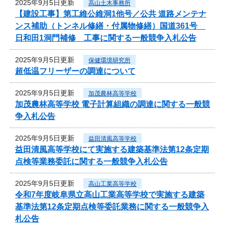
2025年9月5日更新
高山土木事務所
【建設工事】第工維公維洞1他号／公共 道路メンテナ
ンス補助（トンネル修繕・付属物修繕）国道361号
日和田1洞門補修 工事に関する一般競争入札公告
2025年9月5日更新
保健環境研究所
超低温フリーザーの調達について
2025年9月5日更新
加茂農林高等学校
加茂農林高等学校 電子計算組織の調達に関する一般競
争入札公告
2025年9月5日更新
益田清風高等学校
益田清風高等学校にて実施する建築基準法第12条定期
点検等業務委託に関する一般競争入札公告
2025年9月5日更新
高山工業高等学校
令和7年度岐阜県立高山工業高等学校で実施する建築
基準法第12条定期点検等委託業務に関する一般競争入
札公告