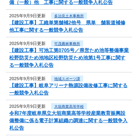
備（一般）他 工事に関する一般競争入札公告
2025年9月9日更新
多治見土木事務所
【建設工事】工維単第舗補2他号 県単 舗装道補修
他工事に関する一般競争入札公告
2025年9月9日更新
可茂農林事務所
【建設工事】可池工第0705号／県営ため池等整備事業
松野防災ため池地区松野防災ため池第1号工事に関す
る一般競争入札公告
2025年9月9日更新
地域スポーツ課
【建設工事】岐阜アリーナ熱源設備改修工事に関する
一般競争入札公告
2025年9月9日更新
大垣商業高等学校
令和7年度岐阜県立大垣商業高等学校産業教育振興設
備整備に係る電子計算組織の調達に関する一般競争入
札公告