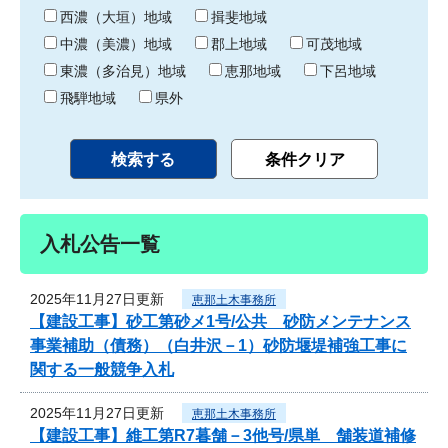
り
西濃（大垣）地域
揖斐地域
中濃（美濃）地域
郡上地域
可茂地域
東濃（多治見）地域
恵那地域
下呂地域
飛騨地域
県外
入札公告一覧
2025年11月27日更新
恵那土木事務所
【建設工事】砂工第砂メ1号/公共 砂防メンテナンス
事業補助（債務）（白井沢－1）砂防堰堤補強工事に
関する一般競争入札
2025年11月27日更新
恵那土木事務所
【建設工事】維工第R7暮舗－3他号/県単 舗装道補修