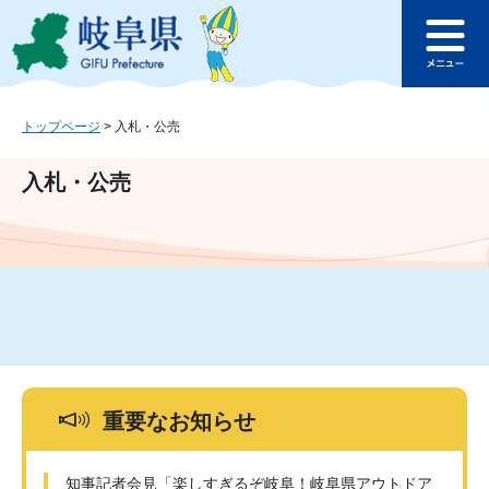
ペ
メ
このページの本文へ
ー
ニ
メ
ジ
ュ
ニ
の
ー
ュ
先
を
ー
頭
飛
トップページ
>
入札・公売
で
ば
す
し
入札・公売
。
て
本
文
へ
重要なお知らせ
知事記者会見「楽しすぎるぞ岐阜！岐阜県アウトドア