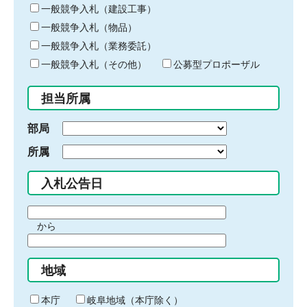
キ
一般競争入札（建設工事）
ー
一般競争入札（物品）
ワ
一般競争入札（業務委託）
ー
ド
一般競争入札（その他）
公募型プロポーザル
を
入
担当所属
力
部局
所属
入札公告日
期
から
間
期
の
間
始
地域
の
ま
終
り
わ
本庁
岐阜地域（本庁除く）