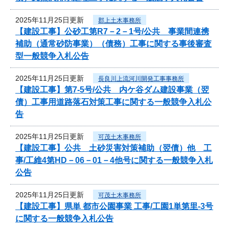
2025年11月25日更新
郡上土木事務所
【建設工事】公砂工第R7－2－1号/公共 事業間連携
補助（通常砂防事業）（債務）工事に関する事後審査
型一般競争入札公告
2025年11月25日更新
長良川上流河川開発工事事務所
【建設工事】第7-5号/公共 内ケ谷ダム建設事業（翌
債）工事用道路落石対策工事に関する一般競争入札公
告
2025年11月25日更新
可茂土木事務所
【建設工事】公共 土砂災害対策補助（翌債）他 工
事/工維4第HD－06－01－4他号に関する一般競争入札
公告
2025年11月25日更新
可茂土木事務所
【建設工事】県単 都市公園事業 工事/工園1単第里-3号
に関する一般競争入札公告