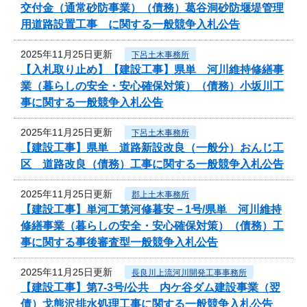
交付金（通常砂防事業）（債務）葛谷洞砂防堰堤管理
用道路設置工事 に関する一般競争入札公告
2025年11月25日更新
下呂土木事務所
【入札取り止め】【建設工事】県単 河川維持修繕事
業（暮らしの安全・安心確保対策）（債務）小坂川工
事に関する一般競争入札公告
2025年11月25日更新
下呂土木事務所
【建設工事】県単 道路新設改良（一般分）おんじ工
区 道路改良（債務）工事に関する一般競争入札公告
2025年11月25日更新
郡上土木事務所
【建設工事】単河工第河修暮安－1号/県単 河川維持
修繕事業（暮らしの安全・安心確保対策）（債務）工
事に関する事後審査型一般競争入札公告
2025年11月25日更新
長良川上流河川開発工事事務所
【建設工事】第7-3号/公共 内ケ谷ダム建設事業（翌
債）戈熊沢排水処理工事に関する一般競争入札公告