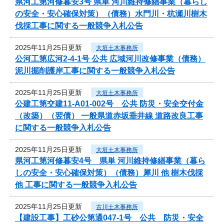
県河工第河修暮安3号 県単 河川維持修繕事業（暮らし
の安全・安心確保対策）（債務）水門川・杭瀬川樹木
伐採工事に関する一般競争入札公告
2025年11月25日更新
大垣土木事務所
公河工第広河2-4-1号 公共 広域河川改修事業（債務）
泥川掘削護岸工事に関する一般競争入札公告
2025年11月25日更新
大垣土木事務所
公建工第交建11-A01-002号 公共 防災・安全交付金
（改築）（翌債） 一般県道赤坂垂井線 道路改良工事
に関する一般競争入札公告
2025年11月25日更新
大垣土木事務所
県河工第河修暮安4号 県単 河川維持修繕事業（暮ら
しの安全・安心確保対策）（債務）犀川 他 樹木伐採
他 工事に関する一般競争入札公告
2025年11月25日更新
古川土木事務所
【建設工事】工砂公第通047-1号 公共 防災・安全