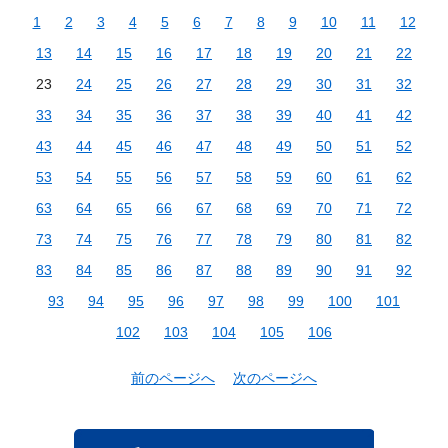
1
2
3
4
5
6
7
8
9
10
11
12
13
14
15
16
17
18
19
20
21
22
23
24
25
26
27
28
29
30
31
32
33
34
35
36
37
38
39
40
41
42
43
44
45
46
47
48
49
50
51
52
53
54
55
56
57
58
59
60
61
62
63
64
65
66
67
68
69
70
71
72
73
74
75
76
77
78
79
80
81
82
83
84
85
86
87
88
89
90
91
92
93
94
95
96
97
98
99
100
101
102
103
104
105
106
前のページへ
次のページへ