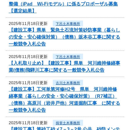
整備（iPad Wi-Fiモデル）に係るプロポーザル募集
【選定結果】
2025年11月18日更新
下呂土木事務所
【建設工事】県単 緊急土石流対策砂防事業（暮らし
の安全・安心確保対策）（債務）坂本谷工事に関する
一般競争入札公告
2025年11月18日更新
下呂土木事務所
【入札取り止め】【建設工事】県単 河川維持修繕事
業(債務)飛騨川工事に関する一般競争入札公告
2025年11月18日更新
古川土木事務所
【建設工事】工河単第河修H2号 県単 河川維持修
繕事業（暮らしの安全・安心確保対策）（R7補正）
（債務）高原川（岩井戸他）河道掘削工事 に関する
一般競争入札公告
2025年11月18日更新
揖斐土木事務所
【建設工事】第砂工砂メ7－3－2号 公共 砂防メンテ