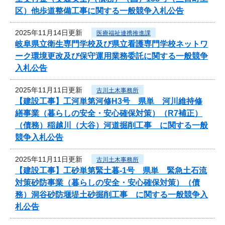
区）他歩道整備工事に関する一般競争入札公告
2025年11月14日更新
医療福祉連携推進課
岐阜県立衛生専門学校及び県立看護専門学校ネットワ
ーク環境更改及び保守運用業務委託に関する一般競争
入札公告
2025年11月11日更新
古川土木事務所
【建設工事】工河単第河修H3号 県単 河川維持修
繕事業（暮らしの安全・安心確保対策）（R7補正）
（債務）稲越川（大谷）河道掘削工事 に関する一般
競争入札公告
2025年11月11日更新
古川土木事務所
【建設工事】工砂単第緊土暮-1号 県単 緊急土石流
対策砂防事業（暮らしの安全・安心確保対策）（債
務）洞谷砂防堰堤土砂掘削工事 に関する一般競争入
札公告