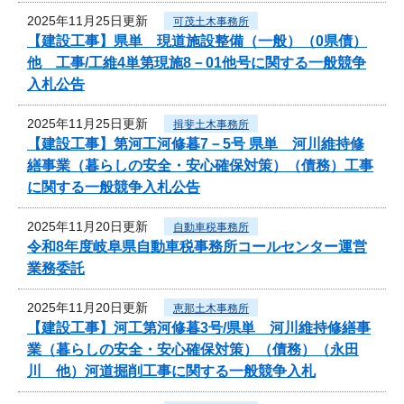
2025年11月25日更新
可茂土木事務所
【建設工事】県単 現道施設整備（一般）（0県債）
他 工事/工維4単第現施8－01他号に関する一般競争
入札公告
2025年11月25日更新
揖斐土木事務所
【建設工事】第河工河修暮7－5号 県単 河川維持修
繕事業（暮らしの安全・安心確保対策）（債務）工事
に関する一般競争入札公告
2025年11月20日更新
自動車税事務所
令和8年度岐阜県自動車税事務所コールセンター運営
業務委託
2025年11月20日更新
恵那土木事務所
【建設工事】河工第河修暮3号/県単 河川維持修繕事
業（暮らしの安全・安心確保対策）（債務）（永田
川 他）河道掘削工事に関する一般競争入札