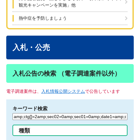
観光キャンペーンを実施」他
熱中症を予防しましょう
本
文
入札・公売
入札公告の検索 （電子調達案件以外）
電子調達案件は、
入札情報公開システム
で公告しています
キーワード検索
検
索
す
種類
る