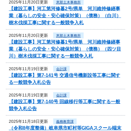
2025年11月20日更新
恵那土木事務所
【建設工事】河工第河修暮2号/県単 河川維持修繕事
業（暮らしの安全・安心確保対策）（債務）（白川）
樹木伐採工事に関する一般競争入札
2025年11月20日更新
恵那土木事務所
【建設工事】河工第河修暮1号/県単 河川維持修繕事
業（暮らしの安全・安心確保対策）（債務）（四ツ目
川）樹木伐採工事に関する一般競争入札
2025年11月19日更新
会計課
【建設工事】第7-141号 交通信号機新設等工事に関す
る一般競争入札公告
2025年11月19日更新
会計課
【建設工事】第7-140号 回線移行等工事に関する一般
競争入札公告
2025年11月18日更新
義務教育課
（令和8年度整備）岐阜県市町村等GIGAスクール端末