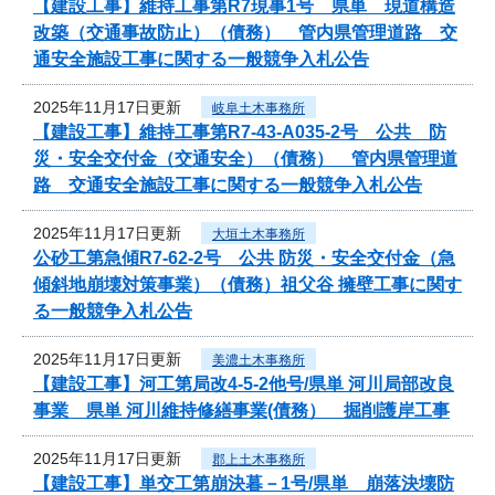
【建設工事】維持工事第R7現事1号 県単 現道構造
改築（交通事故防止）（債務） 管内県管理道路 交
通安全施設工事に関する一般競争入札公告
2025年11月17日更新
岐阜土木事務所
【建設工事】維持工事第R7-43-A035-2号 公共 防
災・安全交付金（交通安全）（債務） 管内県管理道
路 交通安全施設工事に関する一般競争入札公告
2025年11月17日更新
大垣土木事務所
公砂工第急傾R7-62-2号 公共 防災・安全交付金（急
傾斜地崩壊対策事業）（債務）祖父谷 擁壁工事に関す
る一般競争入札公告
2025年11月17日更新
美濃土木事務所
【建設工事】河工第局改4-5-2他号/県単 河川局部改良
事業 県単 河川維持修繕事業(債務） 掘削護岸工事
2025年11月17日更新
郡上土木事務所
【建設工事】単交工第崩決暮－1号/県単 崩落決壊防