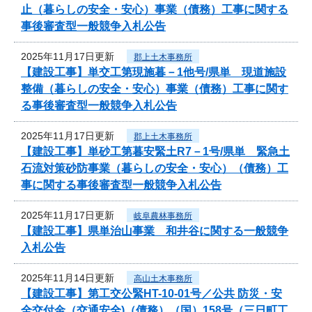
止（暮らしの安全・安心）事業（債務）工事に関する
事後審査型一般競争入札公告
2025年11月17日更新
郡上土木事務所
【建設工事】単交工第現施暮－1他号/県単 現道施設
整備（暮らしの安全・安心）事業（債務）工事に関す
る事後審査型一般競争入札公告
2025年11月17日更新
郡上土木事務所
【建設工事】単砂工第暮安緊土R7－1号/県単 緊急土
石流対策砂防事業（暮らしの安全・安心）（債務）工
事に関する事後審査型一般競争入札公告
2025年11月17日更新
岐阜農林事務所
【建設工事】県単治山事業 和井谷に関する一般競争
入札公告
2025年11月14日更新
高山土木事務所
【建設工事】第工交公緊HT-10-01号／公共 防災・安
全交付金（交通安全)（債務）（国）158号（三日町工