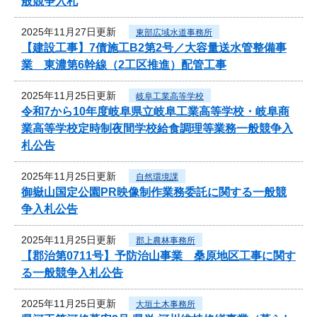
般競争入札
2025年11月27日更新
東部広域水道事務所
【建設工事】7債施工B2第2号／大容量送水管整備事
業 東濃第6幹線（2工区推進）配管工事
2025年11月25日更新
岐阜工業高等学校
令和7から10年度岐阜県立岐阜工業高等学校・岐阜商
業高等学校定時制夜間学校給食調理等業務一般競争入
札公告
2025年11月25日更新
自然環境課
御嶽山国定公園PR映像制作業務委託に関する一般競
争入札公告
2025年11月25日更新
郡上農林事務所
【郡治第0711号】予防治山事業 桑原地区工事に関す
る一般競争入札公告
2025年11月25日更新
大垣土木事務所