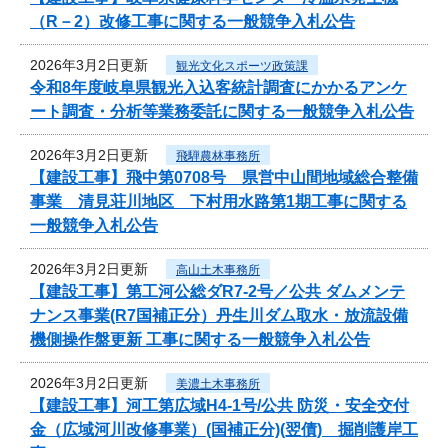
（R－2）改修工事に関する一般競争入札公告
2026年3月2日更新
観光文化スポーツ政策課
令和8年度岐阜県観光入込客統計調査にかかるアンケ
ート調査・分析等業務委託に関する一般競争入札公告
2026年3月2日更新
飛騨農林事務所
【建設工事】飛中第0708号 県営中山間地域総合整備
事業 清見荘川地区 下村用水路第1期工事に関する
一般競争入札公告
2026年3月2日更新
高山土木事務所
【建設工事】第工河公総ダR7-2号／公共 ダムメンテ
ナンス事業(R7国補正分）丹生川ダム取水・放流設備
機側操作盤更新 工事に関する一般競争入札公告
2026年3月2日更新
美濃土木事務所
【建設工事】河工第広域H4-1号/公共 防災・安全交付
金（広域河川改修事業）(国補正分)(翌債) 掘削護岸工