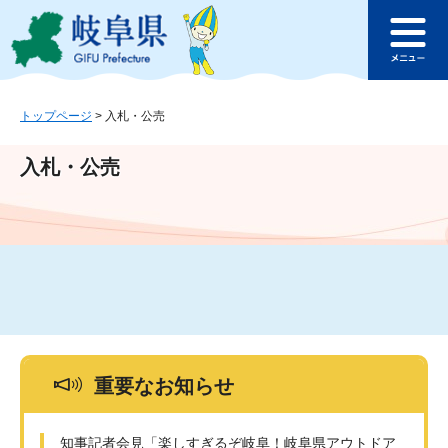
ペ
メ
このページの本文へ
ー
ニ
メ
ジ
ュ
ニ
の
ー
ュ
先
を
ー
頭
飛
トップページ
>
入札・公売
で
ば
す
し
入札・公売
。
て
本
文
へ
重要なお知らせ
知事記者会見「楽しすぎるぞ岐阜！岐阜県アウトドア