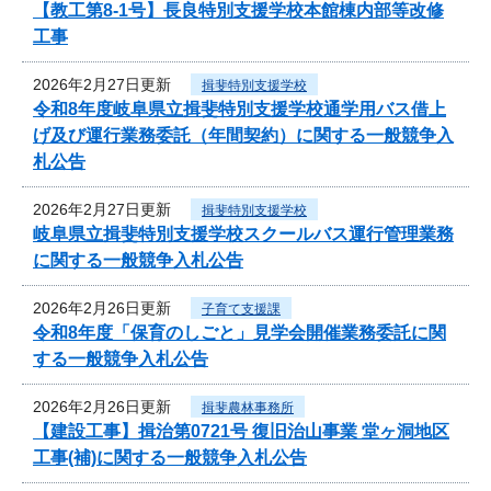
【教工第8-1号】長良特別支援学校本館棟内部等改修
工事
2026年2月27日更新
揖斐特別支援学校
令和8年度岐阜県立揖斐特別支援学校通学用バス借上
げ及び運行業務委託（年間契約）に関する一般競争入
札公告
2026年2月27日更新
揖斐特別支援学校
岐阜県立揖斐特別支援学校スクールバス運行管理業務
に関する一般競争入札公告
2026年2月26日更新
子育て支援課
令和8年度「保育のしごと」見学会開催業務委託に関
する一般競争入札公告
2026年2月26日更新
揖斐農林事務所
【建設工事】揖治第0721号 復旧治山事業 堂ヶ洞地区
工事(補)に関する一般競争入札公告