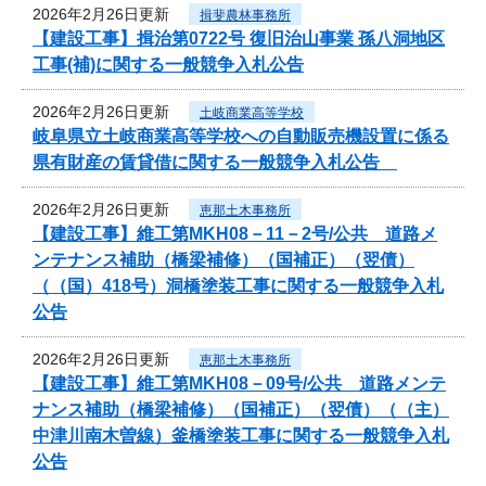
2026年2月26日更新
揖斐農林事務所
【建設工事】揖治第0722号 復旧治山事業 孫八洞地区
工事(補)に関する一般競争入札公告
2026年2月26日更新
土岐商業高等学校
岐阜県立土岐商業高等学校への自動販売機設置に係る
県有財産の賃貸借に関する一般競争入札公告
2026年2月26日更新
恵那土木事務所
【建設工事】維工第MKH08－11－2号/公共 道路メ
ンテナンス補助（橋梁補修）（国補正）（翌債）
（（国）418号）洞橋塗装工事に関する一般競争入札
公告
2026年2月26日更新
恵那土木事務所
【建設工事】維工第MKH08－09号/公共 道路メンテ
ナンス補助（橋梁補修）（国補正）（翌債）（（主）
中津川南木曽線）釜橋塗装工事に関する一般競争入札
公告