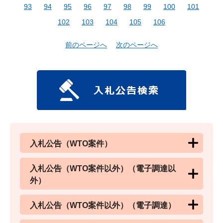
93
94
95
96
97
98
99
100
101
102
103
104
105
106
前のページへ
次のページへ
入札公告（WTO案件）
入札公告（WTO案件以外）（電子調達以
外）
入札公告（WTO案件以外）（電子調達）