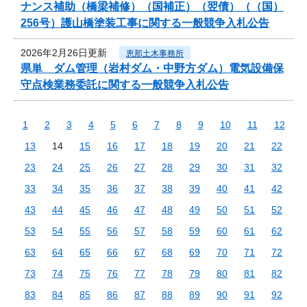
ナンス補助（橋梁補修）（国補正）（翌債）（（国）
256号）護山橋塗装工事に関する一般競争入札公告
2026年2月26日更新
恵那土木事務所
県単 ダム管理（岩村ダム・中野方ダム）電気設備保
守点検業務委託に関する一般競争入札公告
1
2
3
4
5
6
7
8
9
10
11
12
13
14
15
16
17
18
19
20
21
22
23
24
25
26
27
28
29
30
31
32
33
34
35
36
37
38
39
40
41
42
43
44
45
46
47
48
49
50
51
52
53
54
55
56
57
58
59
60
61
62
63
64
65
66
67
68
69
70
71
72
73
74
75
76
77
78
79
80
81
82
83
84
85
86
87
88
89
90
91
92