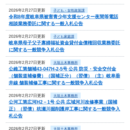
2026年2月27日更新
子ども・女性政策課
令和8年度岐阜県被害青少年支援センター夜間等電話
相談業務委託に関する一般入札公告
2026年2月27日更新
子ども家庭課
岐阜県母子父子寡婦福祉資金貸付金債権回収業務委託
に関する一般競争入札公告
2026年2月27日更新
大垣土木事務所
公維工第舗補43-047H-2-5号 公共 防災・安全交付金
（舗装道補修費）（国補正分）（翌債）（主）岐阜垂
井線 舗装補修工事に関する一般競争入札公告
2026年2月27日更新
大垣土木事務所
公河工第広河H2－1号 公共 広域河川改修事業（国補
正）（翌債）杭瀬川掘削護岸工事に関する一般競争入
札公告
2026年2月27日更新
大垣土木事務所