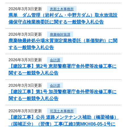
2026年3月3日更新
恵那土木事務所
県単 ダム管理（岩村ダム・中野方ダム）取水放流設
備保守点検業務委託に関する一般競争入札公告
2026年3月3日更新
廃棄物対策課
廃棄物最終処分場水質測定業務委託（単価契約）に関
する一般競争入札公告
2026年3月3日更新
会計課
【建設工事】第2号 恵那警察署庁舎外壁等改修工事に
関する一般競争入札公告
2026年3月3日更新
会計課
【建設工事】第1号 加茂警察署庁舎外壁等改修工事に
関する一般競争入札公告
2026年3月3日更新
可茂土木事務所
【建設工事】公共 道路メンテナンス補助（橋梁補修）
（国補正分）（翌債）工事/工維3第MKH06-05-1号に