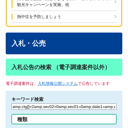
観光キャンペーンを実施」他
熱中症を予防しましょう
本
文
入札・公売
入札公告の検索 （電子調達案件以外）
電子調達案件は、
入札情報公開システム
で公告しています
キーワード検索
検
索
す
種類
る