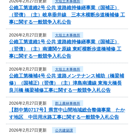
2026年2月27日更新
大垣土木事務所
公維工第道維2号 公共 道路維持修繕事業（国補正）
（翌債）（主）岐阜垂井線 三本木横断歩道橋補修 工
事に関する一般競争入札公告
2026年2月27日更新
大垣土木事務所
公維工第道維1号 公共 道路維持修繕事業（国補正）
（翌債）（主）南濃関ケ原線 東町横断歩道橋補修 工
事に関する一般競争入札公告
2026年2月27日更新
大垣土木事務所
公維工第橋補4号 公共 道路メンテナンス補助（橋梁補
修）（国補正)（翌債）（主）津島南濃線 東海大橋長
良川橋 橋梁補修工事に関する一般競争入札公告
2026年2月27日更新
郡上農林事務所
【郡中第0717号】県営中山間地域総合整備事業 たか
す地区 中田用水路工事に関する一般競争入札公告
2026年2月27日更新
公共建築課