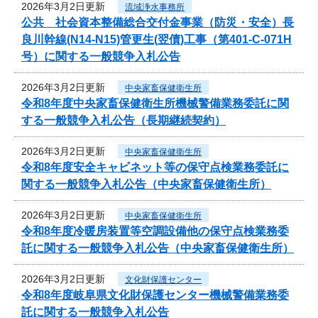
2026年3月2日更新
流域浄水事務所
公共 社会資本整備総合交付金事業（防災・安全）長
良川幹線(N14-N15)管更生(翌債)工事（第401-C-071H
号）に関する一般競争入札公告
2026年3月2日更新
中央家畜保健衛生所
令和8年度中央家畜保健衛生所機械警備業務委託に関
する一般競争入札公告（長期継続契約）
2026年3月2日更新
中央家畜保健衛生所
令和8年度安全キャビネット等の保守点検業務委託に
関する一般競争入札公告（中央家畜保健衛生所）
2026年3月2日更新
中央家畜保健衛生所
令和8年度冷暖房装置等空調設備他の保守点検業務委
託に関する一般競争入札公告（中央家畜保健衛生所）
2026年3月2日更新
文化財保護センター
令和8年度岐阜県文化財保護センター機械警備業務委
託に関する一般競争入札公告