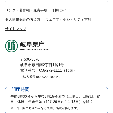
リンク・著作権・免責事項
利用ガイド
個人情報保護の考え方
ウェブアクセシビリティ方針
サイトマップ
岐阜県庁
GIFU Prefectural Office
〒500-8570
岐阜市薮田南2丁目1番1号
電話番号 058-272-1111（代表）
（法人番号4000020210005）
開庁時間
午前8時30分から午後5時15分まで
（土曜日、日曜日、祝
日、休日、年末年始（12月29日から1月3日）を除く）
※一部、開庁時間の異なる機関、施設があります。