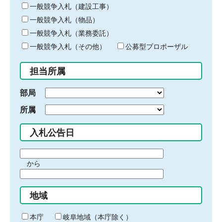
キ
一般競争入札（建設工事）
ー
一般競争入札（物品）
ワ
一般競争入札（業務委託）
ー
ド
一般競争入札（その他）
公募型プロポーザル
を
入
担当所属
力
部局
所属
入札公告日
期
から
間
期
の
間
始
地域
の
ま
終
り
わ
本庁
岐阜地域（本庁除く）