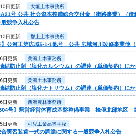
月10日更新
大垣土木事務所
-A21号 公共 社会資本整備総合交付金（街路事業）（
一般競争入札公告
月10日更新
郡上土木事務所
】公河工第広域5-1-1他号 公共 広域河川改修事業
月6日更新
美濃土木事務所
度凍結防止剤（塩化カルシウム）の調達（単価契約）に
月6日更新
美濃土木事務所
度凍結防止剤（塩化ナトリウム）の調達（単価契約）に
月6日更新
西濃農林事務所
504号】県営経営体育成基盤整備事業 楡俣北部地区 
月5日更新
可児工業高等学校
総合実習装置一式の調達に関する一般競争入札公告