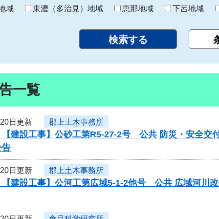
り
地域
東濃（多治見）地域
恵那地域
下呂地域
告一覧
月20日更新
郡上土木事務所
【建設工事】公砂工第R5-27-2号 公共 防災・安全
公告
月20日更新
郡上土木事務所
【建設工事】公河工第広域5-1-2他号 公共 広域河
月20日更新
食品科学研究所