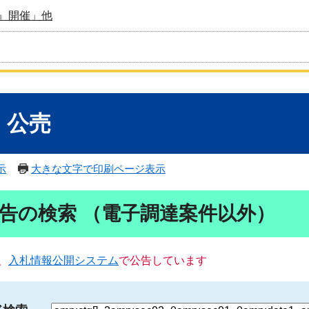
』開催」他
・公売
示
大きな文字で印刷ページ表示
告の検索 （電子調達案件以外）
、
入札情報公開システム
で公告しています