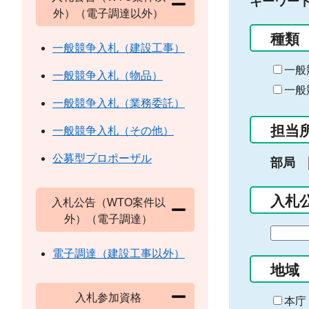
キーワー
外）（電子調達以外）
種類
一般競争入札（建設工事）
一般
一般競争入札（物品）
一般
一般競争入札（業務委託）
担当
一般競争入札（その他）
公募型プロポーザル
部局
入札
入札公告（WTO案件以
外）（電子調達）
期
間
電子調達（建設工事以外）
の
地域
始
入札参加資格
ま
本庁