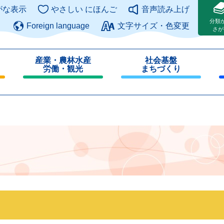
このページの本文へ
がな表示
やさしい にほんご
音声読み上げ
分類
Foreign language
文字サイズ・色変更
さが
産業・農林水産
社会基盤
労働・観光
まちづくり
閉
閉
じ
じ
る
る