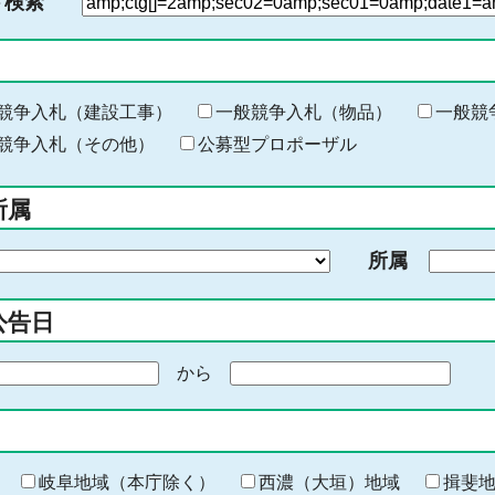
ド検索
検
索
す
る
キ
競争入札（建設工事）
一般競争入札（物品）
一般競
ー
競争入札（その他）
公募型プロポーザル
ワ
ー
所属
ド
を
所属
入
力
公告日
から
期
間
の
終
わ
岐阜地域（本庁除く）
西濃（大垣）地域
揖斐