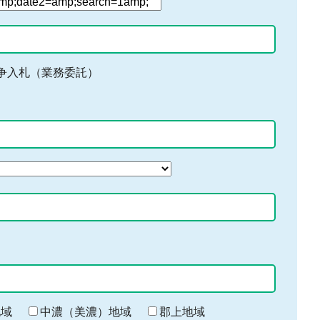
争入札（業務委託）
地域
中濃（美濃）地域
郡上地域