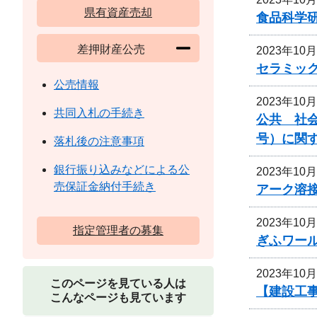
県有資産売却
食品科学
差押財産公売
2023年10
セラミッ
公売情報
2023年10
共同入札の手続き
公共 社会
号）に関
落札後の注意事項
銀行振り込みなどによる公
2023年10
売保証金納付手続き
アーク溶
2023年10
指定管理者の募集
ぎふワー
2023年10
このページを見ている人は
【建設工
こんなページも見ています