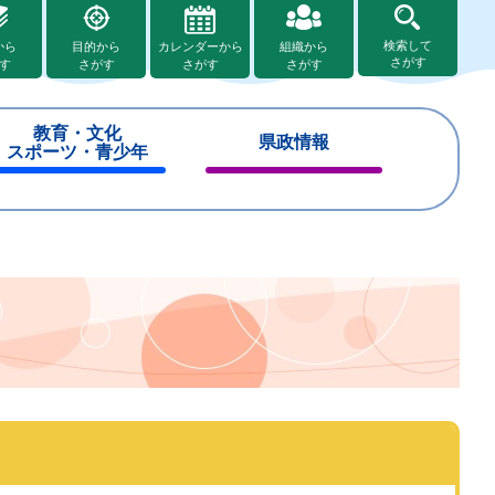
検索して
から
目的から
カレンダーから
組織から
さがす
す
さがす
さがす
さがす
教育・文化
県政情報
スポーツ・青少年
閉
閉
じ
じ
る
る