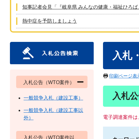
知事記者会見「『岐阜県 みんなの健康・福祉ひろば
熱中症を予防しましょう
本
入札
文
印刷ページ表
入札公告（WTO案件）
入札公
一般競争入札（建設工事）
一般競争入札（建設工事以
電子調達案件は
外）
入札公告（WTO案件以