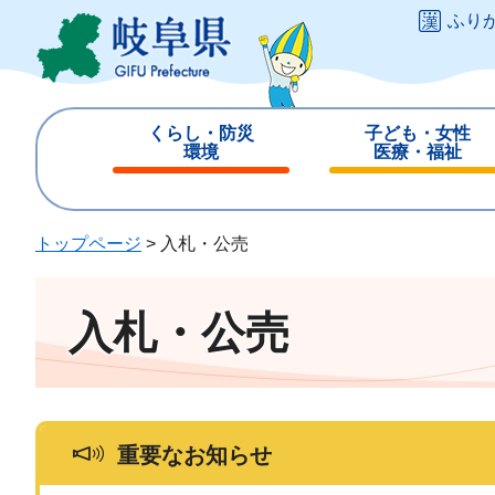
ペ
メ
ふり
ー
ニ
ジ
ュ
の
ー
先
を
くらし・防災
子ども・女性
頭
飛
環境
医療・福祉
で
ば
閉
閉
す
し
じ
じ
。
て
る
る
トップページ
>
入札・公売
本
文
へ
入札・公売
重要なお知らせ