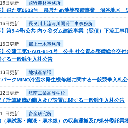
月16日更新
飛騨農林事務所
事】飛た第0503号 県営ため池等整備事業 深谷地区
月16日更新
長良川上流河川開発工事事務所
】第5-4号/公共 内ケ谷ダム建設事業（翌債）下流工
月16日更新
郡上土木事務所
】公建工第1-A01-61-1号 公共 社会資本整備総合
関する一般競争入札公告
月13日更新
地域産業課
クパークMINO冷温水発生機修繕に関する一般競争入札公
月12日更新
岐南工業高等学校
電子計算組織の購入及び設置に関する一般競争入札公告
月11日更新
畜産研究所
物（廃試薬・廃液・廃水銀）の収集運搬及び処分委託業