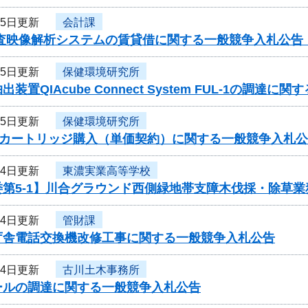
月5日更新
会計課
捜査映像解析システムの賃貸借に関する一般競争入札公告
月5日更新
保健環境研究所
装置QIAcube Connect System FUL-1の調達
月5日更新
保健環境研究所
00用カートリッジ購入（単価契約）に関する一般競争入札
月4日更新
東濃実業高等学校
委第5-1】川合グラウンド西側緑地帯支障木伐採・除草
月4日更新
管財課
庁舎電話交換機改修工事に関する一般競争入札公告
月4日更新
古川土木事務所
ールの調達に関する一般競争入札公告