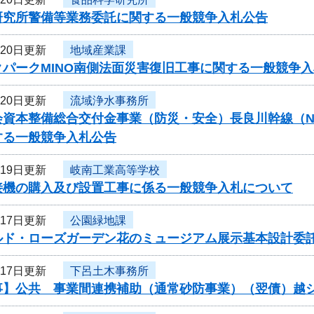
研究所警備等業務委託に関する一般競争入札公告
月20日更新
地域産業課
クパークMINO南側法面災害復旧工事に関する一般競争
月20日更新
流域浄水事務所
資本整備総合交付金事業（防災・安全）長良川幹線（N57-N
する一般競争入札公告
月19日更新
岐南工業高等学校
接機の購入及び設置工事に係る一般競争入札について
月17日更新
公園緑地課
ルド・ローズガーデン花のミュージアム展示基本設計委
月17日更新
下呂土木事務所
事】公共 事業間連携補助（通常砂防事業）（翌債）越