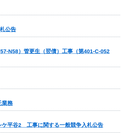
入札公告
58）管更生（翌債）工事（第401-C-052
託業務
シケ平谷2 工事に関する一般競争入札公告