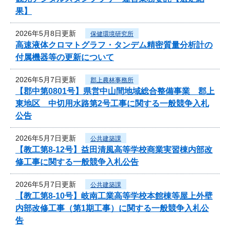
果】
2026年5月8日更新
保健環境研究所
高速液体クロマトグラフ・タンデム精密質量分析計の
付属機器等の更新について
2026年5月7日更新
郡上農林事務所
【郡中第0801号】県営中山間地域総合整備事業 郡上
東地区 中切用水路第2号工事に関する一般競争入札
公告
2026年5月7日更新
公共建築課
【教工第8-12号】益田清風高等学校商業実習棟内部改
修工事に関する一般競争入札公告
2026年5月7日更新
公共建築課
【教工第8-10号】岐南工業高等学校本館棟等屋上外壁
内部改修工事（第1期工事）に関する一般競争入札公
告