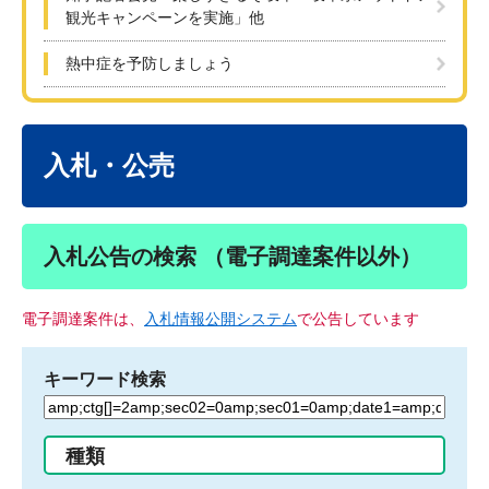
観光キャンペーンを実施」他
熱中症を予防しましょう
本
文
入札・公売
入札公告の検索 （電子調達案件以外）
電子調達案件は、
入札情報公開システム
で公告しています
キーワード検索
検
索
す
種類
る