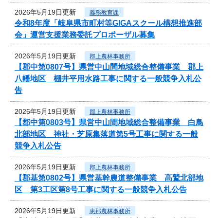
2026年5月19日更新
義務教育課
令和8年度「岐阜県市町村等GIGAスクール構想推進部
会」運営支援業務委託プロポーザル募集
2026年5月19日更新
郡上農林事務所
【郡中第0807号】県営中山間地域総合整備事業 郡上
八幡地区 棚井平用水路工事に関する一般競争入札公
告
2026年5月19日更新
郡上農林事務所
【郡中第0803号】県営中山間地域総合整備事業 白鳥
北部地区 神社・芝原集落道第5号工事に関する一般
競争入札公告
2026年5月19日更新
郡上農林事務所
【郡基第0802号】県営基幹農道整備事業 高鷲北部地
区 第3工区第8号工事に関する一般競争入札公告
2026年5月19日更新
恵那農林事務所