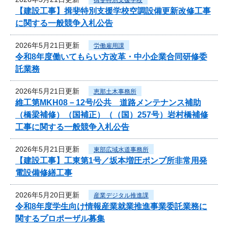
【建設工事】揖斐特別支援学校空調設備更新改修工事
に関する一般競争入札公告
2026年5月21日更新
労働雇用課
令和8年度働いてもらい方改革・中小企業合同研修委
託業務
2026年5月21日更新
恵那土木事務所
維工第MKH08－12号/公共 道路メンテナンス補助
（橋梁補修）（国補正）（（国）257号）岩村橋補修
工事に関する一般競争入札公告
2026年5月21日更新
東部広域水道事務所
【建設工事】工東第1号／坂本増圧ポンプ所非常用発
電設備修繕工事
2026年5月20日更新
産業デジタル推進課
令和8年度学生向け情報産業就業推進事業委託業務に
関するプロポーザル募集