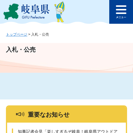
ペ
メ
このページの本文へ
ー
ニ
メ
ジ
ュ
ニ
の
ー
ュ
先
を
ー
頭
飛
トップページ
>
入札・公売
で
ば
す
し
入札・公売
。
て
本
文
へ
重要なお知らせ
知事記者会見「楽しすぎるぞ岐阜！岐阜県アウトドア