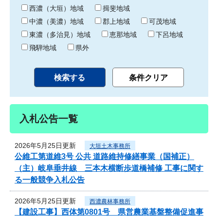
り
西濃（大垣）地域
揖斐地域
中濃（美濃）地域
郡上地域
可茂地域
東濃（多治見）地域
恵那地域
下呂地域
飛騨地域
県外
入札公告一覧
2026年5月25日更新
大垣土木事務所
公維工第道維3号 公共 道路維持修繕事業（国補正）
（主）岐阜垂井線 三本木横断歩道橋補修 工事に関す
る一般競争入札公告
2026年5月25日更新
西濃農林事務所
【建設工事】西体第0801号 県営農業基盤整備促進事