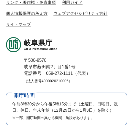
リンク・著作権・免責事項
利用ガイド
個人情報保護の考え方
ウェブアクセシビリティ方針
サイトマップ
岐阜県庁
GIFU Prefectural Office
〒500-8570
岐阜市薮田南2丁目1番1号
電話番号 058-272-1111（代表）
（法人番号4000020210005）
開庁時間
午前8時30分から午後5時15分まで
（土曜日、日曜日、祝
日、休日、年末年始（12月29日から1月3日）を除く）
※一部、開庁時間の異なる機関、施設があります。