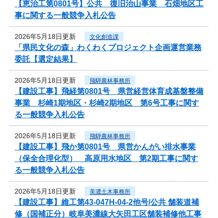
【恵治工第0801号】公共 復旧治山事業 石畑地区工
事に関する一般競争入札公告
2026年5月18日更新
文化創造課
「県民文化の森」わくわくプロジェクト企画運営業務
委託【選定結果】
2026年5月18日更新
飛騨農林事務所
【建設工事】飛経第0801号 県営経営体育成基盤整備
事業 杉崎1期地区・杉崎2期地区 第6号工事に関す
る一般競争入札公告
2026年5月18日更新
飛騨農林事務所
【建設工事】飛か第0801号 県営かんがい排水事業
（保全合理化型） 高原用水地区 第2期工事に関す
る一般競争入札公告
2026年5月18日更新
美濃土木事務所
【建設工事】維工第43-047H-04-2他号/公共 舗装道補
修（国補正分）岐阜美濃線大矢田工区舗装補修他工事