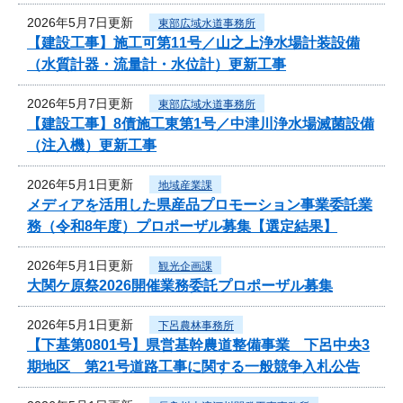
2026年5月7日更新
東部広域水道事務所
【建設工事】施工可第11号／山之上浄水場計装設備
（水質計器・流量計・水位計）更新工事
2026年5月7日更新
東部広域水道事務所
【建設工事】8債施工東第1号／中津川浄水場滅菌設備
（注入機）更新工事
2026年5月1日更新
地域産業課
メディアを活用した県産品プロモーション事業委託業
務（令和8年度）プロポーザル募集【選定結果】
2026年5月1日更新
観光企画課
大関ケ原祭2026開催業務委託プロポーザル募集
2026年5月1日更新
下呂農林事務所
【下基第0801号】県営基幹農道整備事業 下呂中央3
期地区 第21号道路工事に関する一般競争入札公告