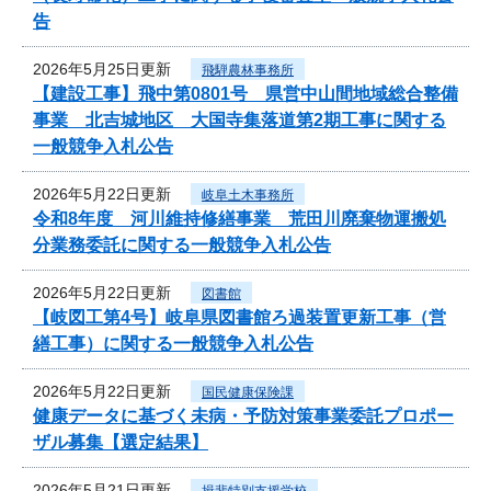
告
2026年5月25日更新
飛騨農林事務所
【建設工事】飛中第0801号 県営中山間地域総合整備
事業 北吉城地区 大国寺集落道第2期工事に関する
一般競争入札公告
2026年5月22日更新
岐阜土木事務所
令和8年度 河川維持修繕事業 荒田川廃棄物運搬処
分業務委託に関する一般競争入札公告
2026年5月22日更新
図書館
【岐図工第4号】岐阜県図書館ろ過装置更新工事（営
繕工事）に関する一般競争入札公告
2026年5月22日更新
国民健康保険課
健康データに基づく未病・予防対策事業委託プロポー
ザル募集【選定結果】
2026年5月21日更新
揖斐特別支援学校