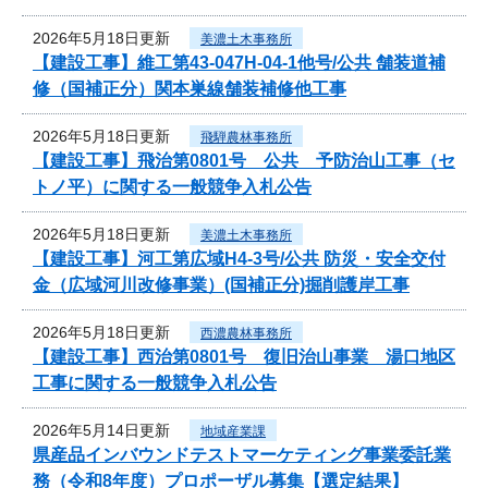
2026年5月18日更新
美濃土木事務所
【建設工事】維工第43-047H-04-1他号/公共 舗装道補
修（国補正分）関本巣線舗装補修他工事
2026年5月18日更新
飛騨農林事務所
【建設工事】飛治第0801号 公共 予防治山工事（セ
トノ平）に関する一般競争入札公告
2026年5月18日更新
美濃土木事務所
【建設工事】河工第広域H4-3号/公共 防災・安全交付
金（広域河川改修事業）(国補正分)掘削護岸工事
2026年5月18日更新
西濃農林事務所
【建設工事】西治第0801号 復旧治山事業 湯口地区
工事に関する一般競争入札公告
2026年5月14日更新
地域産業課
県産品インバウンドテストマーケティング事業委託業
務（令和8年度）プロポーザル募集【選定結果】