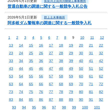
2026年5月1日更新
長良川上流河川開発工事事務所
普通自動車の調達に関する一般競争入札公告
2026年5月1日更新
郡上土木事務所
阿多岐ダム警報車の調達に関する一般競争入札
1
2
3
4
5
6
7
8
9
10
11
12
13
14
15
16
17
18
19
20
21
22
23
24
25
26
27
28
29
30
31
32
33
34
35
36
37
38
39
40
41
42
43
44
45
46
47
48
49
50
51
52
53
54
55
56
57
58
59
60
61
62
63
64
65
66
67
68
69
70
71
72
73
74
75
76
77
78
79
80
81
82
83
84
85
86
87
88
89
90
91
92
93
94
95
96
97
98
99
100
101