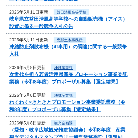
2026年5月11日更新
益田清風高等学校
岐阜県立益田清風高等学校への自動販売機（アイス）
設置に係る一般競争入札公告
2026年5月11日更新
恵那土木事務所
凍結防止剤散布機（4t車用）の調達に関する一般競争
入札
2026年5月8日更新
地域産業課
次世代を担う若者活用県産品プロモーション事業委託
業務（令和8年度）プロポーザル募集【選定結果】
2026年5月8日更新
地域産業課
わくわく×きときとプロモーション事業委託業務（令
和8年度）プロポーザル募集【選定結果】
2026年5月8日更新
観光企画課
（愛知・岐阜広域観光推進協議会）令和8年度 産業
観光デジタルスタンプラリー運営業務委託【選定結