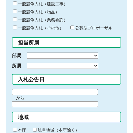
キ
一般競争入札（建設工事）
ー
一般競争入札（物品）
ワ
一般競争入札（業務委託）
ー
ド
一般競争入札（その他）
公募型プロポーザル
を
入
担当所属
力
部局
所属
入札公告日
期
から
間
期
の
間
始
地域
の
ま
終
り
わ
本庁
岐阜地域（本庁除く）