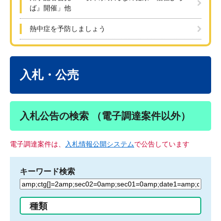
ば』開催」他
熱中症を予防しましょう
本
文
入札・公売
入札公告の検索 （電子調達案件以外）
電子調達案件は、
入札情報公開システム
で公告しています
キーワード検索
検
索
す
種類
る