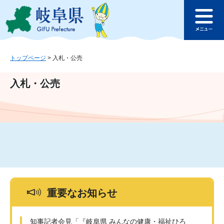
ペ
メ
このページの本文へ
ー
ニ
メ
ジ
ュ
ニ
の
ー
ュ
先
を
ー
頭
飛
トップページ
>
入札・公売
で
ば
す
し
入札・公売
。
て
本
文
へ
重要なお知らせ
知事記者会見「『岐阜県 みんなの健康・福祉ひろ