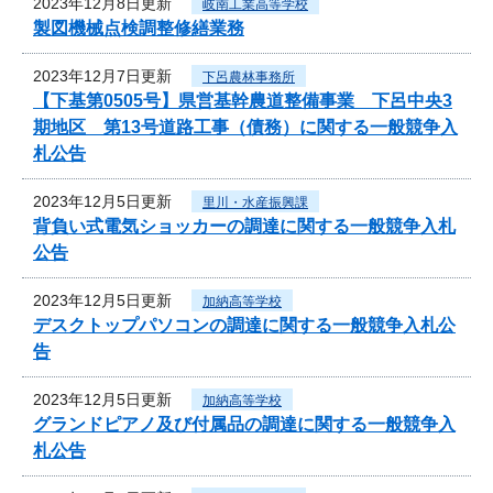
2023年12月8日更新
岐南工業高等学校
製図機械点検調整修繕業務
2023年12月7日更新
下呂農林事務所
【下基第0505号】県営基幹農道整備事業 下呂中央3
期地区 第13号道路工事（債務）に関する一般競争入
札公告
2023年12月5日更新
里川・水産振興課
背負い式電気ショッカーの調達に関する一般競争入札
公告
2023年12月5日更新
加納高等学校
デスクトップパソコンの調達に関する一般競争入札公
告
2023年12月5日更新
加納高等学校
グランドピアノ及び付属品の調達に関する一般競争入
札公告