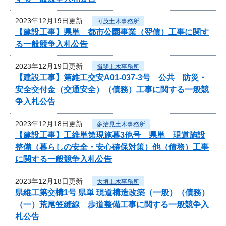
2023年12月19日更新
可茂土木事務所
【建設工事】県単 都市公園事業（翌債）工事に関す
る一般競争入札公告
2023年12月19日更新
揖斐土木事務所
【建設工事】第維工交安A01-037-3号 公共 防災・
安全交付金（交通安全）（債務）工事に関する一般競
争入札公告
2023年12月18日更新
多治見土木事務所
【建設工事】工維単第現施暮3他号 県単 現道施設
整備（暮らしの安全・安心確保対策）他（債務）工事
に関する一般競争入札公告
2023年12月18日更新
大垣土木事務所
県維工第交構1号 県単 現道構造改築（一般）（債務）
（一）荒尾笠縫線 歩道整備工事に関する一般競争入
札公告