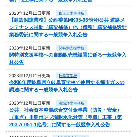
2023年12月11日更新
郡上土木事務所
【建設関連業務】公維委第MK05-06他号/公共 道路メ
ンテナンス補助（橋梁補修）他（債務）橋梁補修設計
業務委託に関する一般競争入札公告
2023年12月11日更新
関特別支援学校
関特別支援学校への自動販売機設置に係る一般競争入
札公告
2023年12月11日更新
岐阜盲学校
令和6年度岐阜県立岐阜盲学校で使用する都市ガスの
調達に関する一般競争入札公告
2023年12月11日更新
流域浄水事務所
公共 社会資本整備総合交付金事業（防災・安全）
（重点）川島ポンプ場耐水化対策（翌債）工事（第
203-A-051-1他号）に関する一般競争入札公告