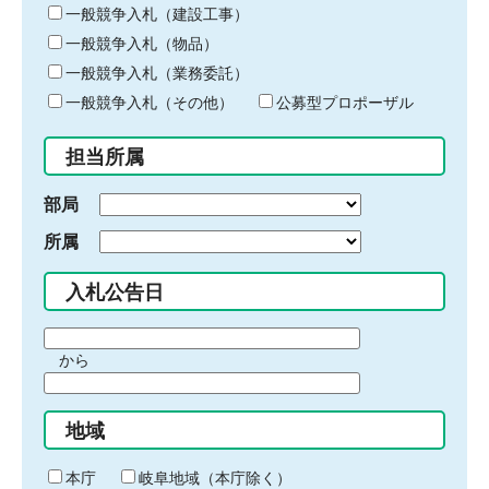
キ
一般競争入札（建設工事）
ー
一般競争入札（物品）
ワ
一般競争入札（業務委託）
ー
ド
一般競争入札（その他）
公募型プロポーザル
を
入
担当所属
力
部局
所属
入札公告日
期
から
間
期
の
間
始
地域
の
ま
終
り
わ
本庁
岐阜地域（本庁除く）