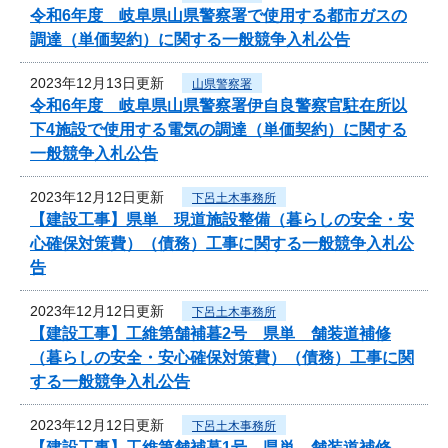
令和6年度 岐阜県山県警察署で使用する都市ガスの
調達（単価契約）に関する一般競争入札公告
2023年12月13日更新
山県警察署
令和6年度 岐阜県山県警察署伊自良警察官駐在所以
下4施設で使用する電気の調達（単価契約）に関する
一般競争入札公告
2023年12月12日更新
下呂土木事務所
【建設工事】県単 現道施設整備（暮らしの安全・安
心確保対策費）（債務）工事に関する一般競争入札公
告
2023年12月12日更新
下呂土木事務所
【建設工事】工維第舗補暮2号 県単 舗装道補修
（暮らしの安全・安心確保対策費）（債務）工事に関
する一般競争入札公告
2023年12月12日更新
下呂土木事務所
【建設工事】工維第舗補暮1号 県単 舗装道補修