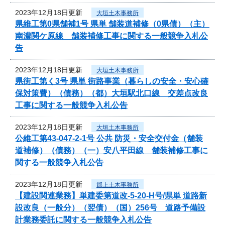
2023年12月18日更新
大垣土木事務所
県維工第0県舗補1号 県単 舗装道補修（0県債）（主）
南濃関ケ原線 舗装補修工事に関する一般競争入札公
告
2023年12月18日更新
大垣土木事務所
県街工第く3号 県単 街路事業（暮らしの安全・安心確
保対策費）（債務）（都）大垣駅北口線 交差点改良
工事に関する一般競争入札公告
2023年12月18日更新
大垣土木事務所
公維工第43-047-2-1号 公共 防災・安全交付金（舗装
道補修）（債務）（一）安八平田線 舗装補修工事に
関する一般競争入札公告
2023年12月18日更新
郡上土木事務所
【建設関連業務】単建委第道改-5-20-H号/県単 道路新
設改良（一般分）（翌債）（国）256号 道路予備設
計業務委託に関する一般競争入札公告