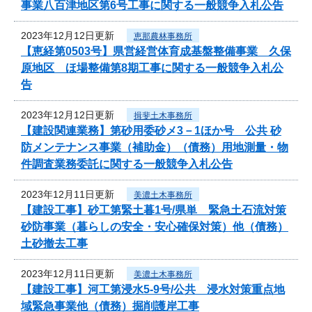
事業八百津地区第6号工事に関する一般競争入札公告
2023年12月12日更新
恵那農林事務所
【恵経第0503号】県営経営体育成基盤整備事業 久保
原地区 ほ場整備第8期工事に関する一般競争入札公
告
2023年12月12日更新
揖斐土木事務所
【建設関連業務】第砂用委砂メ3－1ほか号 公共 砂
防メンテナンス事業（補助金）（債務）用地測量・物
件調査業務委託に関する一般競争入札公告
2023年12月11日更新
美濃土木事務所
【建設工事】砂工第緊土暮1号/県単 緊急土石流対策
砂防事業（暮らしの安全・安心確保対策）他（債務）
土砂撤去工事
2023年12月11日更新
美濃土木事務所
【建設工事】河工第浸水5-9号/公共 浸水対策重点地
域緊急事業他（債務）掘削護岸工事