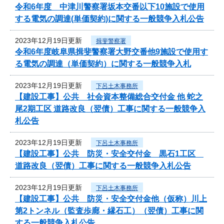
令和6年度 中津川警察署坂本交番以下10施設で使用
する電気の調達(単価契約)に関する一般競争入札公告
2023年12月19日更新
揖斐警察署
令和6年度岐阜県揖斐警察署大野交番他9施設で使用す
る電気の調達（単価契約）に関する一般競争入札
2023年12月19日更新
下呂土木事務所
【建設工事】公共 社会資本整備総合交付金 他 蛇之
尾2期工区 道路改良（翌債）工事に関する一般競争入
札公告
2023年12月19日更新
下呂土木事務所
【建設工事】公共 防災・安全交付金 黒石1工区
道路改良（翌債）工事に関する一般競争入札公告
2023年12月19日更新
下呂土木事務所
【建設工事】公共 防災・安全交付金他（仮称）川上
第2トンネル（監査歩廊・縁石工）（翌債）工事に関
する一般競争入札公告