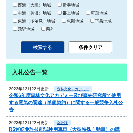
り
西濃（大垣）地域
揖斐地域
中濃（美濃）地域
郡上地域
可茂地域
東濃（多治見）地域
恵那地域
下呂地域
飛騨地域
県外
入札公告一覧
2023年12月22日更新
森林文化アカデミー
令和6年度森林文化アカデミー及び森林研究所で使用
する電気の調達（単価契約）に関する一般競争入札公
告
2023年12月22日更新
会計課
R5運転免許技能試験用車両（大型特殊自動車）の購