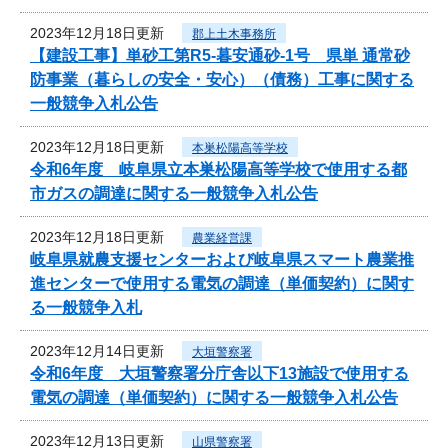
2023年12月18日更新
郡上土木事務所
【建設工事】単砂工第R5-暮安通砂-1号 県単 通常砂
防事業（暮らしの安全・安心）（債務）工事に関する
一般競争入札公告
2023年12月18日更新
本巣松陽高等学校
令和6年度 岐阜県立本巣松陽高等学校で使用する都
市ガスの調達に関する一般競争入札公告
2023年12月18日更新
農業経営課
岐阜県就農支援センターおよび岐阜県スマート農業推
進センターで使用する電気の調達（単価契約）に関す
る一般競争入札
2023年12月14日更新
大垣警察署
令和6年度 大垣警察署分庁舎以下13施設で使用する
電気の調達（単価契約）に関する一般競争入札公告
2023年12月13日更新
山県警察署