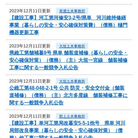
2023年12月11日更新
美濃土木事務所
【建設工事】河工第河修安3-2号/県単 河川維持修繕
事業（暮らしの安全・安心確保対策費）（債務）樋門
機器更新工事
2023年12月11日更新
大垣土木事務所
県維工第舗補暮9号 県単 舗装道補修（暮らしの安全・
安心確保対策）（債務）（主）大垣一宮線 舗装補修
工事に関する一般競争入札公告
2023年12月11日更新
大垣土木事務所
公維工第48-048-2-1号 公共 防災・安全交付金（舗装
道補修）（債務）（主）北方多度線 舗装補修工事に
関する一般競争入札公告
2023年12月11日更新
郡上土木事務所
【建設工事】単河工第局改暮安5-5-1他号 県単 河川
局部改良事業（暮らしの安全・安心確保対策）（債
務）他工事に関する一般競争入札公告