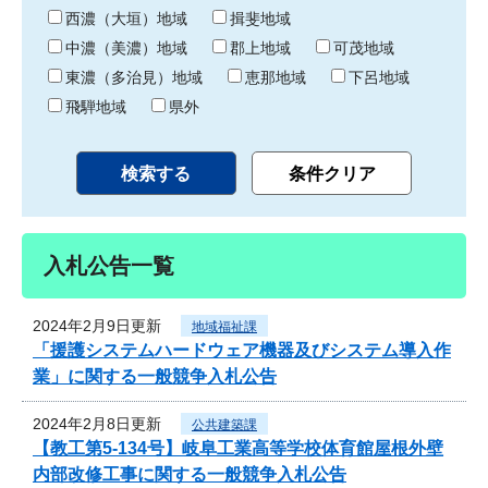
り
西濃（大垣）地域
揖斐地域
中濃（美濃）地域
郡上地域
可茂地域
東濃（多治見）地域
恵那地域
下呂地域
飛騨地域
県外
入札公告一覧
2024年2月9日更新
地域福祉課
「援護システムハードウェア機器及びシステム導入作
業」に関する一般競争入札公告
2024年2月8日更新
公共建築課
【教工第5-134号】岐阜工業高等学校体育館屋根外壁
内部改修工事に関する一般競争入札公告