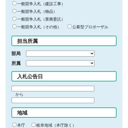
キ
一般競争入札（建設工事）
ー
一般競争入札（物品）
ワ
一般競争入札（業務委託）
ー
ド
一般競争入札（その他）
公募型プロポーザル
を
入
担当所属
力
部局
所属
入札公告日
期
から
間
期
の
間
始
地域
の
ま
終
り
わ
本庁
岐阜地域（本庁除く）