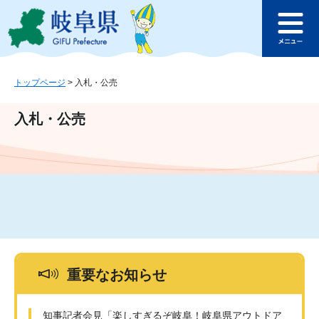
ペ
メ
このページの本文へ
ー
ニ
メ
ジ
ュ
ニ
の
ー
ュ
先
を
ー
頭
飛
トップページ
>
入札・公売
で
ば
す
し
入札・公売
。
て
本
文
へ
重要なお知らせ
知事記者会見「楽しすぎるぞ岐阜！岐阜県アウトドア