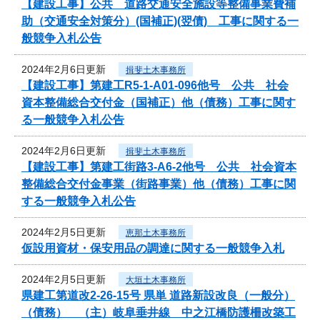
【建設工事】公共 道路交通安全施設等整備事業費補
助（交通安全対策分）(国補正)(翌債) 工事に関する一
般競争入札公告
2024年2月6日更新
揖斐土木事務所
【建設工事】第建工R5-1-A01-096他号 公共 社会
資本整備総合交付金（国補正）他（債務）工事に関す
る一般競争入札公告
2024年2月6日更新
揖斐土木事務所
【建設工事】第建工街路3-A6-2他号 公共 社会資本
整備総合交付金事業（街路事業）他（債務）工事に関
する一般競争入札公告
2024年2月5日更新
恵那土木事務所
仮設用資材・保安用品の調達に関する一般競争入札
2024年2月5日更新
大垣土木事務所
県建工第道改2-26-15号 県単 道路新設改良（一般分）
（債務） （主）岐阜垂井線 中之江橋防護柵改築工