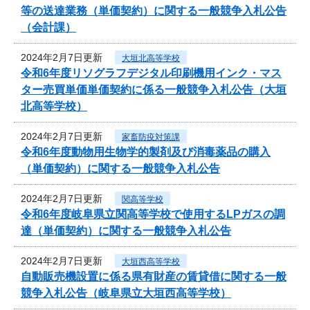
等の送達業務（単価契約）に関する一般競争入札公告
（会計課）
2024年2月7日更新
大垣北高等学校
令和6年度リソグラフデジタル印刷機用インク・マス
ター売買単価単価契約に係る一般競争入札公告（大垣
北高等学校）
2024年2月7日更新
家畜防疫対策課
令和6年度動物用生物学的製剤及び消毒薬品の購入
（単価契約）に関する一般競争入札公告
2024年2月7日更新
関高等学校
令和6年度岐阜県立関高等学校で使用するLPガスの調
達（単価契約）に関する一般競争入札公告
2024年2月7日更新
大垣西高等学校
自動販売機設置に係る県有財産の賃貸借に関する一般
競争入札公告（岐阜県立大垣西高等学校）