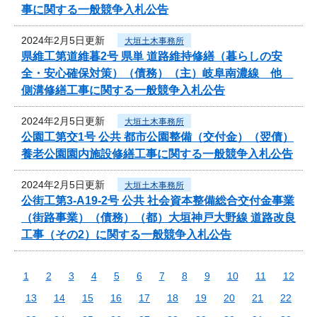
事に関する一般競争入札公告
2024年2月5日更新
大垣土木事務所
県維工第道維暮2号 県単 道路維持修繕（暮らしの安
全・安心確保対策）（債務）（主）岐阜南濃線 他
側溝修繕工事に関する一般競争入札公告
2024年2月5日更新
大垣土木事務所
公園工第交1号 公共 都市公園整備（交付金）（翌債）
養老公園園内施設修繕工事に関する一般競争入札公告
2024年2月5日更新
大垣土木事務所
公街工第3-A19-2号 公共 社会資本整備総合交付金事業
（街路事業）（債務）（都）大垣神戸大野線 道路改良
工事（その2）に関する一般競争入札公告
1
2
3
4
5
6
7
8
9
10
11
12
13
14
15
16
17
18
19
20
21
22