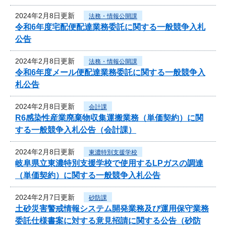
2024年2月8日更新
法務・情報公開課
令和6年度宅配便配達業務委託に関する一般競争入札
公告
2024年2月8日更新
法務・情報公開課
令和6年度メール便配達業務委託に関する一般競争入
札公告
2024年2月8日更新
会計課
R6感染性産業廃棄物収集運搬業務（単価契約）に関
する一般競争入札公告（会計課）
2024年2月8日更新
東濃特別支援学校
岐阜県立東濃特別支援学校で使用するLPガスの調達
（単価契約）に関する一般競争入札公告
2024年2月7日更新
砂防課
土砂災害警戒情報システム開発業務及び運用保守業務
委託仕様書案に対する意見招請に関する公告（砂防