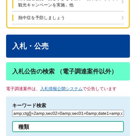
観光キャンペーンを実施」他
熱中症を予防しましょう
本
文
入札・公売
入札公告の検索 （電子調達案件以外）
電子調達案件は、
入札情報公開システム
で公告しています
キーワード検索
検
索
す
種類
る