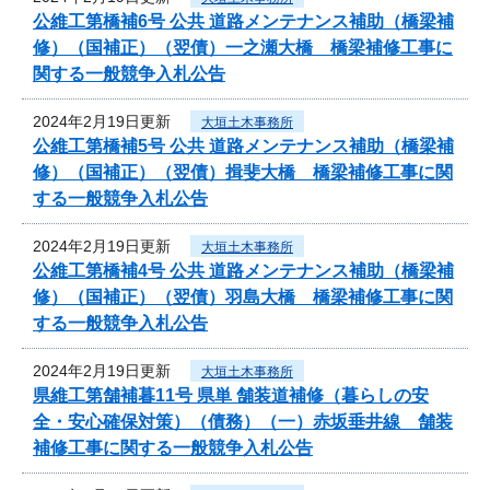
公維工第橋補6号 公共 道路メンテナンス補助（橋梁補
修）（国補正）（翌債）一之瀬大橋 橋梁補修工事に
関する一般競争入札公告
2024年2月19日更新
大垣土木事務所
公維工第橋補5号 公共 道路メンテナンス補助（橋梁補
修）（国補正）（翌債）揖斐大橋 橋梁補修工事に関
する一般競争入札公告
2024年2月19日更新
大垣土木事務所
公維工第橋補4号 公共 道路メンテナンス補助（橋梁補
修）（国補正）（翌債）羽島大橋 橋梁補修工事に関
する一般競争入札公告
2024年2月19日更新
大垣土木事務所
県維工第舗補暮11号 県単 舗装道補修（暮らしの安
全・安心確保対策）（債務）（一）赤坂垂井線 舗装
補修工事に関する一般競争入札公告