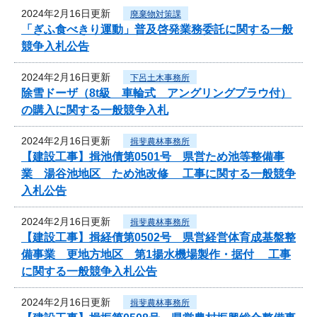
2024年2月16日更新
廃棄物対策課
「ぎふ食べきり運動」普及啓発業務委託に関する一般
競争入札公告
2024年2月16日更新
下呂土木事務所
除雪ドーザ（8t級 車輪式 アングリングプラウ付）
の購入に関する一般競争入札
2024年2月16日更新
揖斐農林事務所
【建設工事】揖池債第0501号 県営ため池等整備事
業 湯谷池地区 ため池改修 工事に関する一般競争
入札公告
2024年2月16日更新
揖斐農林事務所
【建設工事】揖経債第0502号 県営経営体育成基盤整
備事業 更地方地区 第1揚水機場製作・据付 工事
に関する一般競争入札公告
2024年2月16日更新
揖斐農林事務所