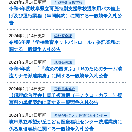
2024年2月14日更新
可茂特別支援学校
令和6年度岐阜県立可茂特別支援学校通学用バス借上
げ及び運行業務（年間契約）に関する一般競争入札公
告
2024年2月14日更新
学校安全課
令和6年度「学校教育ネットパトロール」委託業務に
関する一般競争入札公告
2024年2月14日更新
地域振興課
令和6年度 「『清流の国ぎふ』PRのためのチーム清
流ミナモ派遣業務」に関する一般競争入札公告
2024年2月14日更新
飛騨県事務所
【飛騨総合庁舎】電子複写機（モノクロ・カラー）複
写料の単価契約に関する一般競争入札公告
2024年2月14日更新
希望が丘こども医療福祉センター
岐阜県立希望が丘こども医療福祉センター洗濯業務に
係る単価契約に関する一般競争入札公告