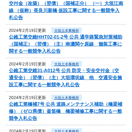
交付金（改築）（翌債）（国補正分） （一）大垣江南
線 （仮称）長良川新橋 仮設工事に関する一般競争入
札公告
2024年2月19日更新
大垣土木事務所
公維工第交維HHT02-01-2号 公共 通学路緊急対策補助
（国補正）（翌債）（主）南濃関ケ原線 舗装工事に
関する一般競争入札公告
2024年2月19日更新
大垣土木事務所
公維工第交維31-A012号 公共 防災・安全交付金（交
通安全）（翌債）（主）大垣環状線 他 交通安全施
設工事に関する一般競争入札公告
2024年2月19日更新
大垣土木事務所
公維工第橋補7号 公共 道路メンテナンス補助（橋梁補
修）（ゼロ県債）釜笛橋 橋梁補修工事に関する一般
競争入札公告
2024年2月19日更新
大垣土木事務所