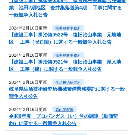
【建設工事】揖振第0508号 県営農村振興総合整備事
業 池田2期地区 沓井集落道第4期 工事に関する
一般競争入札公告
2024年2月16日更新
揖斐農林事務所
【建設工事】揖治第0522号 復旧治山事業 元地地
区 工事（ゼロ国）に関する一般競争入札公告
2024年2月16日更新
揖斐農林事務所
【建設工事】揖治第0521号 復旧治山事業 尾又地
区 工事（補）に関する一般競争入札公告
2024年2月16日更新
生活技術研究所
岐阜県生活技術研究所機械警備業務委託に関する一般
競争入札公告
2024年2月16日更新
高山警察署
令和6年度 プロパンガス（い）号の調達（単価契
約）に関する一般競争入札公告