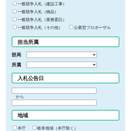
キ
一般競争入札（建設工事）
ー
一般競争入札（物品）
ワ
一般競争入札（業務委託）
ー
ド
一般競争入札（その他）
公募型プロポーザル
を
入
担当所属
力
部局
所属
入札公告日
期
から
間
期
の
間
始
地域
の
ま
終
り
わ
本庁
岐阜地域（本庁除く）