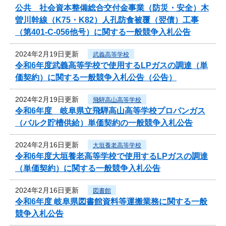
公共 社会資本整備総合交付金事業（防災・安全）木
曽川幹線（K75・K82）人孔防食被覆（翌債）工事
（第401-C-056他号）に関する一般競争入札公告
2024年2月19日更新
武義高等学校
令和6年度武義高等学校で使用するLPガスの調達（単
価契約）に関する一般競争入札公告（公告）
2024年2月19日更新
飛騨高山高等学校
令和6年度 岐阜県立飛騨高山高等学校プロパンガス
（バルク貯槽供給）単価契約の一般競争入札公告
2024年2月16日更新
大垣養老高等学校
令和6年度大垣養老高等学校で使用するLPガスの調達
（単価契約）に関する一般競争入札公告
2024年2月16日更新
図書館
令和6年度 岐阜県図書館資料等運搬業務に関する一般
競争入札公告