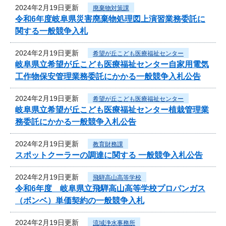
2024年2月19日更新
廃棄物対策課
令和6年度岐阜県災害廃棄物処理図上演習業務委託に
関する一般競争入札
2024年2月19日更新
希望が丘こども医療福祉センター
岐阜県立希望が丘こども医療福祉センター自家用電気
工作物保安管理業務委託にかかる一般競争入札公告
2024年2月19日更新
希望が丘こども医療福祉センター
岐阜県立希望が丘こども医療福祉センター植栽管理業
務委託にかかる一般競争入札公告
2024年2月19日更新
教育財務課
スポットクーラーの調達に関する 一般競争入札公告
2024年2月19日更新
飛騨高山高等学校
令和6年度 岐阜県立飛騨高山高等学校プロパンガス
（ボンベ）単価契約の一般競争入札
2024年2月19日更新
流域浄水事務所