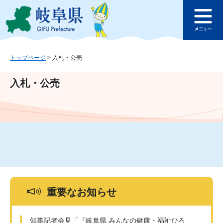
ペ
メ
このページの本文へ
ー
ニ
メ
ジ
ュ
ニ
の
ー
ュ
先
を
ー
頭
飛
トップページ
>
入札・公売
で
ば
す
し
入札・公売
。
て
本
文
へ
重要なお知らせ
知事記者会見「『岐阜県 みんなの健康・福祉ひろ