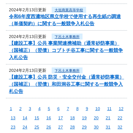
2024年2月13日更新
大垣商業高等学校
令和6年度西濃地区県立学校で使用する再生紙の調達
（単価契約）に関する一般競争入札公告
2024年2月13日更新
下呂土木事務所
【建設工事】公共 事業間連携補助（通常砂防事業）
（国補正）（翌債）コブトチ谷工事に関する一般競争
入札公告
2024年2月13日更新
下呂土木事務所
【建設工事】公共 防災・安全交付金（通常砂防事業）
（国補正）（翌債）和田洞谷工事に関する一般競争入
札公告
1
2
3
4
5
6
7
8
9
10
11
12
13
14
15
16
17
18
19
20
21
22
23
24
25
26
27
28
29
30
31
32