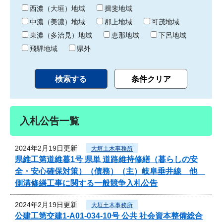
り
西濃（大垣）地域
揖斐地域
中濃（美濃）地域
郡上地域
可茂地域
東濃（多治見）地域
恵那地域
下呂地域
飛騨地域
県外
入札公告一覧
2024年2月19日更新
大垣土木事務所
県維工第道維暮1号 県単 道路維持修繕（暮らしの安
全・安心確保対策）（債務）（主）岐阜垂井線 他
側溝修繕工事に関する一般競争入札公告
2024年2月19日更新
大垣土木事務所
公建工第交建1-A01-034-10号 公共 社会資本整備総合