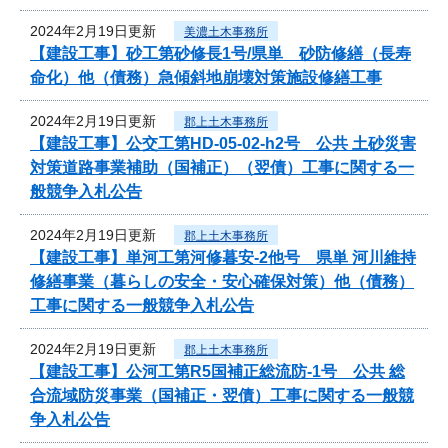
2024年2月19日更新
美濃土木事務所
【建設工事】砂工第砂修長1号/県単 砂防修繕（長寿
命化）他（債務）急傾斜地崩壊対策施設修繕工事
2024年2月19日更新
郡上土木事務所
【建設工事】公交工第HD-05-02-h2号 公共 土砂災害
対策道路事業補助（国補正）（翌債）工事に関する一
般競争入札公告
2024年2月19日更新
郡上土木事務所
【建設工事】単河工第河修暮安-2他号 県単 河川維持
修繕事業（暮らしの安全・安心確保対策）他（債務）
工事に関する一般競争入札公告
2024年2月19日更新
郡上土木事務所
【建設工事】公河工第R5国補正総流防-1号 公共 総
合流域防災事業（国補正・翌債）工事に関する一般競
争入札公告