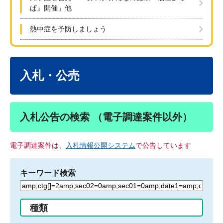
ば』開催」他
熱中症を予防しましょう
本
文
入札・公売
入札公告の検索 （電子調達案件以外）
電子調達案件は、
入札情報公開システム
で公告しています
キーワード検索
検
索
す
種類
る