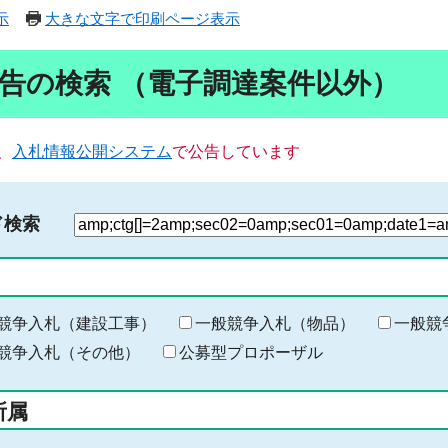
示
大きな文字で印刷ページ表示
告の検索 （電子調達案件以外）
、
入札情報公開システム
で公告しています
ド検索
検
索
す
る
キ
競争入札（建設工事）
一般競争入札（物品）
一般競
ー
競争入札（その他）
公募型プロポーザル
ワ
ー
所属
ド
を