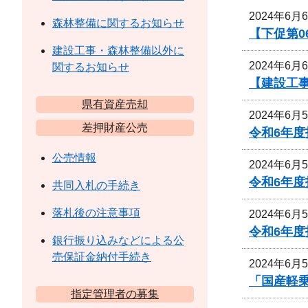
2024年6月
森林整備に関するお知らせ
【下促第0
建設工事・森林整備以外に
2024年6月
関するお知らせ
【建設工事
県有資産売却
2024年6月
差押財産公売
令和6年
公売情報
2024年6月
令和6年
共同入札の手続き
落札後の注意事項
2024年6月
令和6年
銀行振り込みなどによる公
売保証金納付手続き
2024年6月
「国産軽
指定管理者の募集