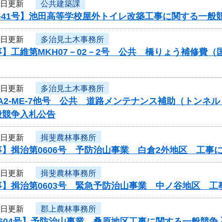
5日更新
公共建築課
-41号】池田高等学校屋外トイレ改築工事に関する一般
4日更新
多治見土木事務所
】工維第MKH07－02－2号 公共 橋りょう補修費
4日更新
多治見土木事務所
-A2-ME-7他号 公共 道路メンテナンス補助（トン
般競争入札公告
4日更新
揖斐農林事務所
】揖治第0606号 予防治山事業 白倉2外地区 工事
4日更新
揖斐農林事務所
事】揖治第0603号 緊急予防治山事業 中ノ谷地区 
4日更新
郡上農林事務所
604号】予防治山事業 桑原地区工事に関する一般競争