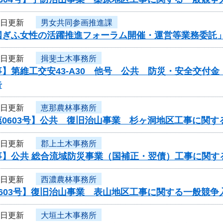
4日更新
男女共同参画推進課
国ぎふ女性の活躍推進フォーラム開催・運営等業務委託
4日更新
揖斐土木事務所
】第維工交安43-A30 他号 公共 防災・安全交付
告
4日更新
恵那農林事務所
0603号】公共 復旧治山事業 杉ヶ洞地区工事に関す
3日更新
郡上土木事務所
事】公共 総合流域防災事業（国補正・翌債）工事に関す
3日更新
西濃農林事務所
603号】復旧治山事業 表山地区工事に関する一般競争
3日更新
大垣土木事務所