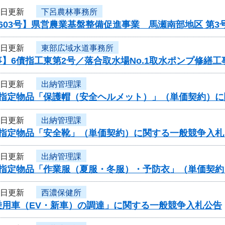
6日更新
下呂農林事務所
603号】県営農業基盤整備促進事業 馬瀬南部地区 第
6日更新
東部広域水道事務所
】6債指工東第2号／落合取水場No.1取水ポンプ修繕工
5日更新
出納管理課
度指定物品「保護帽（安全ヘルメット）」（単価契約）
5日更新
出納管理課
度指定物品「安全靴」（単価契約）に関する一般競争入札
5日更新
出納管理課
度指定物品「作業服（夏服・冬服）・予防衣」（単価契
5日更新
西濃保健所
乗用車（EV・新車）の調達」に関する一般競争入札公告