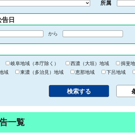
所属
入
力
公告日
から
期
間
の
終
わ
岐阜地域（本庁除く）
西濃（大垣）地域
揖斐
り
地域
東濃（多治見）地域
恵那地域
下呂地域
告一覧