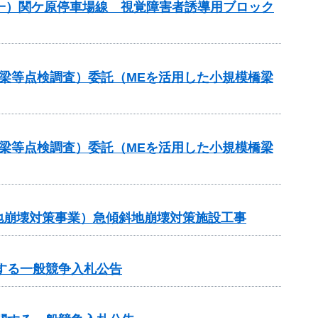
）（一）関ケ原停車場線 視覚障害者誘導用ブロック
梁等点検調査）委託（MEを活用した小規模橋梁
梁等点検調査）委託（MEを活用した小規模橋梁
斜地崩壊対策事業）急傾斜地崩壊対策施設工事
する一般競争入札公告