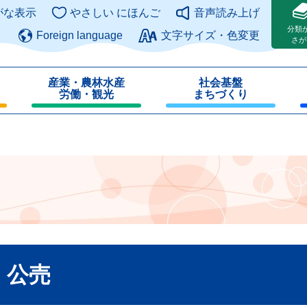
このページの本文へ
がな表示
やさしい にほんご
音声読み上げ
分類
Foreign language
文字サイズ・色変更
さが
産業・農林水産
社会基盤
労働・観光
まちづくり
・公売