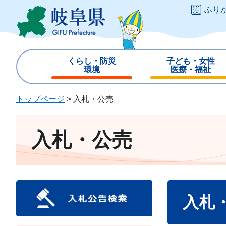
ペ
メ
ふり
ー
ニ
ジ
ュ
の
ー
先
を
くらし・防災
子ども・女性
頭
飛
環境
医療・福祉
で
ば
す
し
トップページ
>
入札・公売
。
て
本
文
入札・公売
へ
本
入札
文