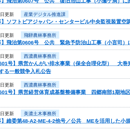
事】飛治第0607号 公共 復旧治山工事（小瀬ケ洞）
3日更新
産業デジタル推進課
事】ソフトピアジャパン・センタービル中央監視装置空
3日更新
飛騨農林事務所
事】飛治第0606号 公共 緊急予防治山工事（小言司
3日更新
西濃農林事務所
601号】県営かんがい排水事業（保全合理化型） 大巻
関する一般競争入札公告
3日更新
西濃農林事務所
601号】県営経営体育成基盤整備事業 四郷南部1期地
3日更新
美濃土木事務所
】維委第48-A2-ME-4-2他号／公共 MEを活用し