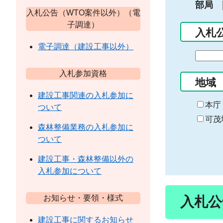
部局
入札公告（WTO案件以外）（電
子調達）
入札
電子調達（建設工事以外）
期
間
入札参加資格
の
地域
始
建設工事関連の入札参加に
ま
本庁
ついて
り
可茂
森林整備業務の入札参加に
ついて
建設工事・森林整備以外の
入札参加について
お知らせ・要領・様式
入札公
建設工事に関するお知らせ