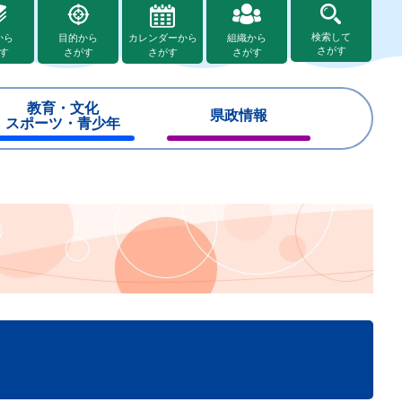
検索して
から
目的から
カレンダーから
組織から
さがす
す
さがす
さがす
さがす
教育・文化
県政情報
スポーツ・青少年