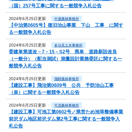
（国）257号工事に関する一般競争入札公告
2024年6月25日更新
中濃農林事務所
【中治第0605号】復旧治山事業 下山 工事 に関す
る一般競争入札公告
2024年6月25日更新
多治見土木事務所
委建単第道改－7－15－S2号 県単 道路新設改良
（一般分）（配当測試）測量設計業務委託に関する一
般競争入札公告
2024年6月25日更新
飛騨農林事務所
【建設工事】飛治第0609号 公共 予防治山工事
（泉）に関する一般競争入札公告
2024年6月25日更新
可茂農林事務所
【建設工事】可池工第0602号／県営ため池等整備事業
前沢ダム地区前沢ダム第2号工事に関する一般競争入
札公告