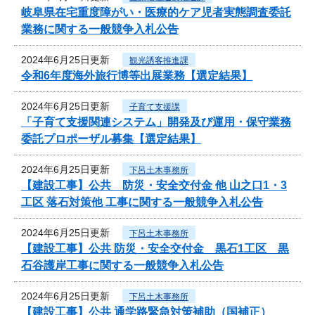
岐阜県在宅重度障がい・医療的ケア児者実態調査委託
業務に関する一般競争入札公告
2024年6月25日更新
観光誘客推進課
令和6年度海外旅行博等出展業務【選定結果】
2024年6月25日更新
子育て支援課
「子育て支援関連システム」開発及び運用・保守業務
委託プロポーザル募集【選定結果】
2024年6月25日更新
下呂土木事務所
【建設工事】公共 防災・安全交付金 他 山之口1・3
工区 落石対策他 工事に関する一般競争入札公告
2024年6月25日更新
下呂土木事務所
【建設工事】公共 防災・安全交付金 黒石1工区 黒
石谷護岸工事に関する一般競争入札公告
2024年6月25日更新
下呂土木事務所
【建設工事】公共 通学路緊急対策補助（国補正）