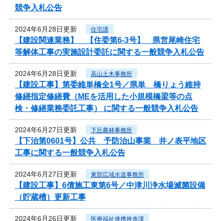
競争入札公告
2024年6月28日更新
住宅課
【建設関連業務】 【住委第6-3号】 県営尾崎住宅
等解体工事の実施設計委託に関する一般競争入札公告
2024年6月28日更新
高山土木事務所
【建設工事】第委維単橋全1号／県単 橋りょう維持
修繕指定修繕費（MEを活用した小規模橋梁等の点
検・修繕業務委託工事） に関する一般競争入札公告
2024年6月27日更新
下呂農林事務所
【下治第0601号】公共 予防治山事業 井ノ表平地区
工事に関する一般競争入札公告
2024年6月27日更新
東部広域水道事務所
【建設工事】6債施工東第6号／中津川浄水場滅菌設備
（貯蔵槽）更新工事
2024年6月26日更新
医療福祉連携推進課