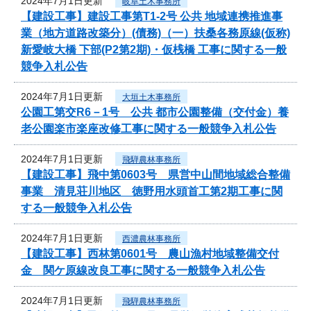
2024年7月1日更新
岐阜土木事務所
【建設工事】建設工事第T1-2号 公共 地域連携推進事
業（地方道路改築分）(債務)（一）扶桑各務原線(仮称)
新愛岐大橋 下部(P2第2期)・仮桟橋 工事に関する一般
競争入札公告
2024年7月1日更新
大垣土木事務所
公園工第交R6－1号 公共 都市公園整備（交付金）養
老公園楽市楽座改修工事に関する一般競争入札公告
2024年7月1日更新
飛騨農林事務所
【建設工事】飛中第0603号 県営中山間地域総合整備
事業 清見荘川地区 徳野用水頭首工第2期工事に関
する一般競争入札公告
2024年7月1日更新
西濃農林事務所
【建設工事】西林第0601号 農山漁村地域整備交付
金 関ケ原線改良工事に関する一般競争入札公告
2024年7月1日更新
飛騨農林事務所