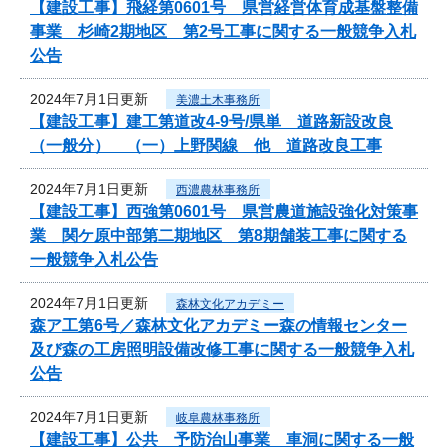
【建設工事】飛経第0601号 県営経営体育成基盤整備
事業 杉崎2期地区 第2号工事に関する一般競争入札
公告
2024年7月1日更新
美濃土木事務所
【建設工事】建工第道改4-9号/県単 道路新設改良
（一般分） （一）上野関線 他 道路改良工事
2024年7月1日更新
西濃農林事務所
【建設工事】西強第0601号 県営農道施設強化対策事
業 関ケ原中部第二期地区 第8期舗装工事に関する
一般競争入札公告
2024年7月1日更新
森林文化アカデミー
森ア工第6号／森林文化アカデミー森の情報センター
及び森の工房照明設備改修工事に関する一般競争入札
公告
2024年7月1日更新
岐阜農林事務所
【建設工事】公共 予防治山事業 車洞に関する一般