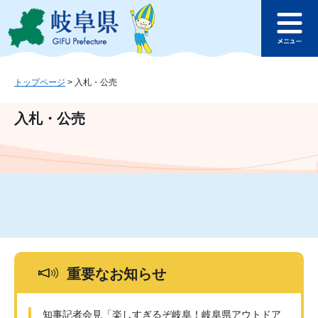
ペ
メ
このページの本文へ
ー
ニ
メ
ジ
ュ
ニ
の
ー
ュ
先
を
ー
頭
飛
トップページ
>
入札・公売
で
ば
す
し
入札・公売
。
て
本
文
へ
重要なお知らせ
知事記者会見「楽しすぎるぞ岐阜！岐阜県アウトドア