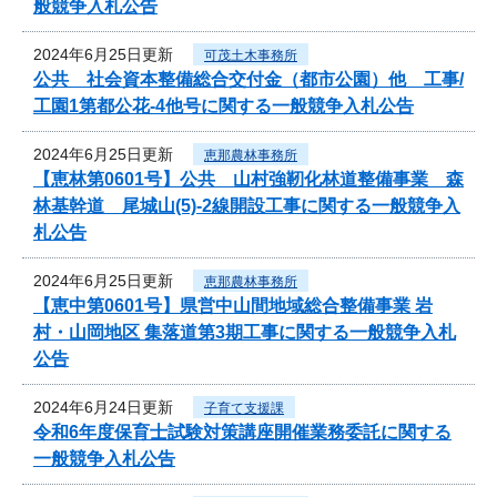
般競争入札公告
2024年6月25日更新
可茂土木事務所
公共 社会資本整備総合交付金（都市公園）他 工事/
工園1第都公花-4他号に関する一般競争入札公告
2024年6月25日更新
恵那農林事務所
【恵林第0601号】公共 山村強靭化林道整備事業 森
林基幹道 尾城山(5)-2線開設工事に関する一般競争入
札公告
2024年6月25日更新
恵那農林事務所
【恵中第0601号】県営中山間地域総合整備事業 岩
村・山岡地区 集落道第3期工事に関する一般競争入札
公告
2024年6月24日更新
子育て支援課
令和6年度保育士試験対策講座開催業務委託に関する
一般競争入札公告