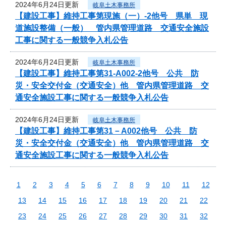
2024年6月24日更新
岐阜土木事務所
【建設工事】維持工事第現施（一）-2他号 県単 現
道施設整備（一般） 管内県管理道路 交通安全施設
工事に関する一般競争入札公告
2024年6月24日更新
岐阜土木事務所
【建設工事】維持工事第31-A002-2他号 公共 防
災・安全交付金（交通安全）他 管内県管理道路 交
通安全施設工事に関する一般競争入札公告
2024年6月24日更新
岐阜土木事務所
【建設工事】維持工事第31－A002他号 公共 防
災・安全交付金（交通安全）他 管内県管理道路 交
通安全施設工事に関する一般競争入札公告
1
2
3
4
5
6
7
8
9
10
11
12
13
14
15
16
17
18
19
20
21
22
23
24
25
26
27
28
29
30
31
32