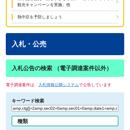
観光キャンペーンを実施」他
熱中症を予防しましょう
本
文
入札・公売
入札公告の検索 （電子調達案件以外）
電子調達案件は、
入札情報公開システム
で公告しています
キーワード検索
検
索
す
種類
る