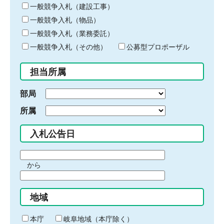
キ
一般競争入札（建設工事）
ー
一般競争入札（物品）
ワ
一般競争入札（業務委託）
ー
ド
一般競争入札（その他）
公募型プロポーザル
を
入
担当所属
力
部局
所属
入札公告日
期
から
間
期
の
間
始
地域
の
ま
終
り
わ
本庁
岐阜地域（本庁除く）