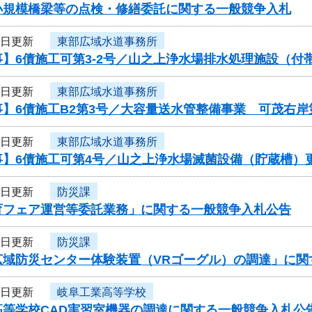
小規模橋梁等の点検・修繕委託に関する一般競争入札
4日更新
東部広域水道事務所
】6債施工可第3-2号／山之上浄水場排水処理施設（付
4日更新
東部広域水道事務所
】6債施工B2第3号／大容量送水管整備事業 可茂右岸
4日更新
東部広域水道事務所
事】6債施工可第4号／山之上浄水場滅菌設備（貯蔵槽）
4日更新
防災課
育フェア運営等委託業務」に関する一般競争入札公告
4日更新
防災課
広域防災センター体験装置（VRゴーグル）の調達」に関
4日更新
岐阜工業高等学校
高等学校CAD実習室機器の調達に関する一般競争入札公