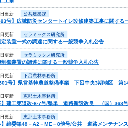
）工事
5日更新
公共建築課
-83号】広域防災センタートイレ改修建築工事に関する
5日更新
セラミックス研究所
測定装置一式の調達に関する一般競争入札公告
5日更新
セラミックス研究所
機制御装置の調達に関する一般競争入札公告
4日更新
下呂農林事務所
601号】県営基幹農道整備事業 下呂中央3期地区 第
4日更新
恵那土木事務所
】建工第道改-8-7号/県単 道路新設改良 （国）36
4日更新
恵那土木事務所
】維委第48－A2－ME－8他号/公共 道路メンテナ