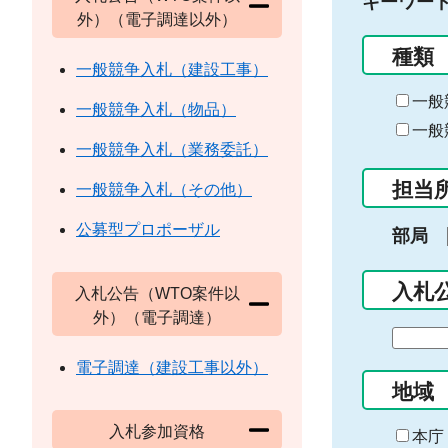
キーワー
外）（電子調達以外）
種類
一般競争入札（建設工事）
一般
一般競争入札（物品）
一般
一般競争入札（業務委託）
担当
一般競争入札（その他）
公募型プロポーザル
部局
入札
入札公告（WTO案件以
外）（電子調達）
期
間
電子調達（建設工事以外）
の
地域
始
入札参加資格
ま
本庁