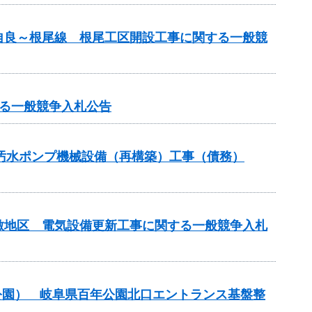
自良～根尾線 根尾工区開設工事に関する一般競
る一般競争入札公告
3汚水ポンプ機械設備（再構築）工事（債務）
敷地区 電気設備更新工事に関する一般競争入札
公園） 岐阜県百年公園北口エントランス基盤整