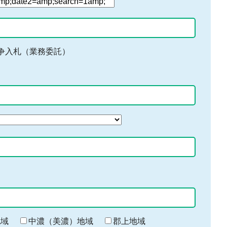
争入札（業務委託）
地域
中濃（美濃）地域
郡上地域