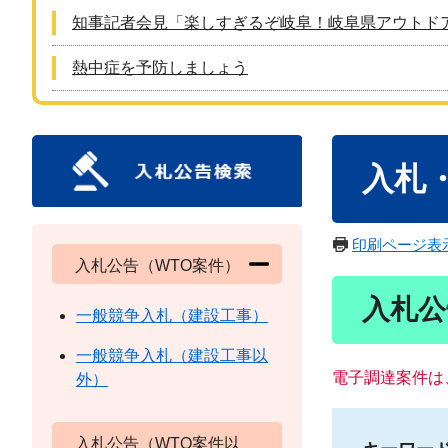
知事記者会見「楽しすぎるぞ岐阜！岐阜県アウトド
熱中症を予防しましょう
本
入札
文
印刷ページ表
入札公告（WTO案件）
入札公
一般競争入札（建設工事）
一般競争入札（建設工事以
電子調達案件は
外）
入札公告（WTO案件以