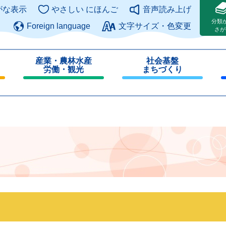
このページの本文へ
がな表示
やさしい にほんご
音声読み上げ
分類
Foreign language
文字サイズ・色変更
さが
産業・農林水産
社会基盤
労働・観光
まちづくり
閉
閉
じ
じ
る
る