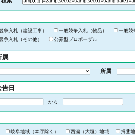
ド検索
検
索
す
る
キ
競争入札（建設工事）
一般競争入札（物品）
一般競
ー
競争入札（その他）
公募型プロポーザル
ワ
ー
所属
ド
を
所属
入
力
公告日
から
期
間
の
終
わ
岐阜地域（本庁除く）
西濃（大垣）地域
揖斐