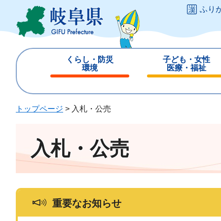
ペ
メ
ふり
ー
ニ
ジ
ュ
の
ー
先
を
くらし・防災
子ども・女性
頭
飛
環境
医療・福祉
で
ば
閉
閉
す
し
じ
じ
。
て
る
る
トップページ
>
入札・公売
本
文
へ
入札・公売
重要なお知らせ