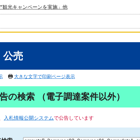
ア観光キャンペーンを実施」他
・公売
示
大きな文字で印刷ページ表示
告の検索 （電子調達案件以外）
、
入札情報公開システム
で公告しています