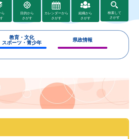
検索して
から
目的から
カレンダーから
組織から
さがす
す
さがす
さがす
さがす
教育・文化
県政情報
スポーツ・青少年
閉
閉
じ
じ
る
る