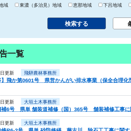
り
地域
東濃（多治見）地域
恵那地域
下呂地域
告一覧
8日更新
飛騨農林事務所
事】飛か第0601号 県営かんがい排水事業（保全合理
8日更新
大垣土木事務所
補6号 県単 舗装道補修（国）365号 舗装補修工事
8日更新
大垣土木事務所
修R6-2号 県単 砂防修繕 藤古川 除石工工事に関