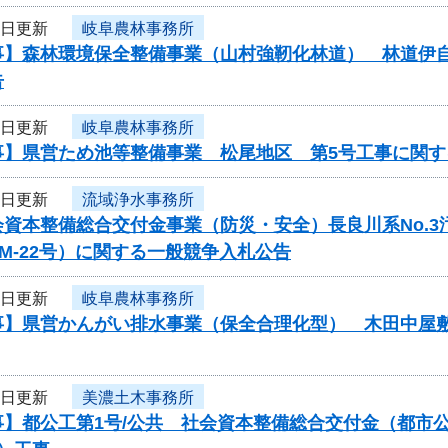
8日更新
岐阜農林事務所
事】森林環境保全整備事業（山村強靭化林道） 林道伊
告
8日更新
岐阜農林事務所
事】県営ため池等整備事業 松尾地区 第5号工事に関す
8日更新
流域浄水事務所
会資本整備総合交付金事業（防災・安全）長良川系No.
-PM-22号）に関する一般競争入札公告
8日更新
岐阜農林事務所
事】県営かんがい排水事業（保全合理化型） 木田中屋
5日更新
美濃土木事務所
事】都公工第1号/公共 社会資本整備総合交付金（都市