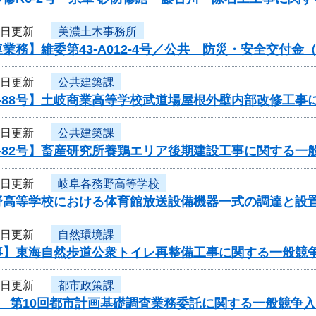
8日更新
美濃土木事務所
業務】維委第43-A012-4号／公共 防災・安全交付
8日更新
公共建築課
-88号】土岐商業高等学校武道場屋根外壁内部改修工事
8日更新
公共建築課
-82号】畜産研究所養鶏エリア後期建設工事に関する一
8日更新
岐阜各務野高等学校
野高等学校における体育館放送設備機器一式の調達と設
8日更新
自然環境課
事】東海自然歩道公衆トイレ再整備工事に関する一般競
8日更新
都市政策課
度 第10回都市計画基礎調査業務委託に関する一般競争