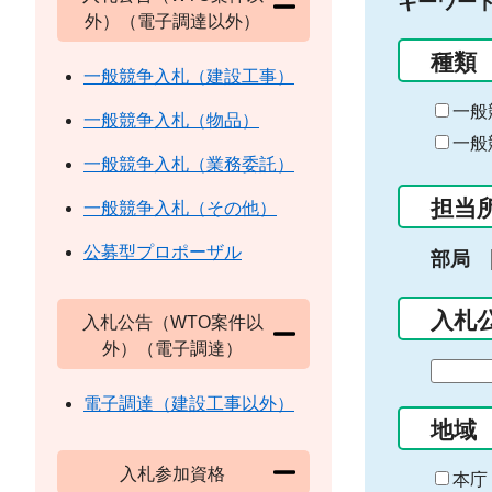
キーワー
外）（電子調達以外）
種類
一般競争入札（建設工事）
一般
一般競争入札（物品）
一般
一般競争入札（業務委託）
担当
一般競争入札（その他）
公募型プロポーザル
部局
入札
入札公告（WTO案件以
外）（電子調達）
期
間
電子調達（建設工事以外）
の
地域
始
入札参加資格
ま
本庁