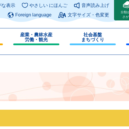
このページの本文へ
がな表示
やさしい にほんご
音声読み上げ
分類
Foreign language
文字サイズ・色変更
さが
産業・農林水産
社会基盤
労働・観光
まちづくり
閉
閉
じ
じ
る
る