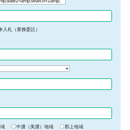
争入札（業務委託）
地域
中濃（美濃）地域
郡上地域