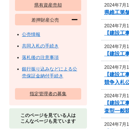
2024年7月
県有資産売却
県維工第
差押財産公売
2024年7月
【建設工事
公売情報
共同入札の手続き
2024年7月
【建設工
落札後の注意事項
2024年7月
銀行振り込みなどによる公
【建設工事
売保証金納付手続き
競争入札
指定管理者の募集
2024年7月
【建設工事
査型一般
このページを見ている人は
こんなページも見ています
2024年7月