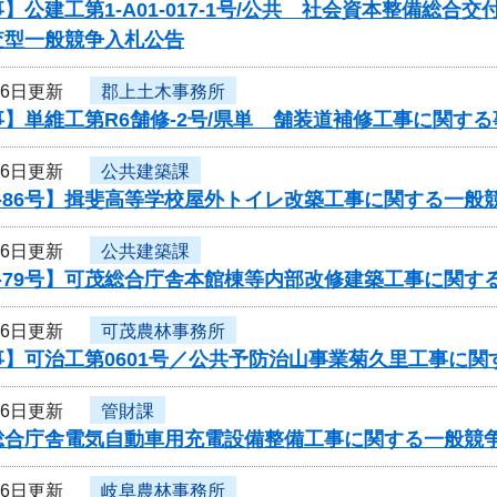
】公建工第1-A01-017-1号/公共 社会資本整備総
査型一般競争入札公告
16日更新
郡上土木事務所
】単維工第R6舗修-2号/県単 舗装道補修工事に関す
16日更新
公共建築課
-86号】揖斐高等学校屋外トイレ改築工事に関する一般
16日更新
公共建築課
-79号】可茂総合庁舎本館棟等内部改修建築工事に関す
16日更新
可茂農林事務所
事】可治工第0601号／公共予防治山事業菊久里工事に関
16日更新
管財課
総合庁舎電気自動車用充電設備整備工事に関する一般競
16日更新
岐阜農林事務所