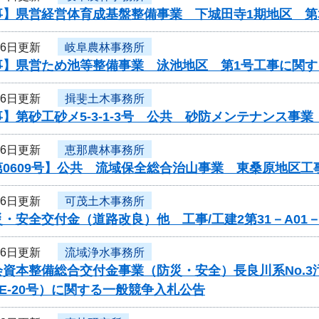
事】県営経営体育成基盤整備事業 下城田寺1期地区 第
16日更新
岐阜農林事務所
事】県営ため池等整備事業 泳池地区 第1号工事に関す
16日更新
揖斐土木事務所
】第砂工砂メ5-3-1-3号 公共 砂防メンテナンス事
16日更新
恵那農林事務所
第0609号】公共 流域保全総合治山事業 東桑原地区
16日更新
可茂土木事務所
・安全交付金（道路改良）他 工事/工建2第31－A01
16日更新
流域浄水事務所
会資本整備総合交付金事業（防災・安全）長良川系No.
-PE-20号）に関する一般競争入札公告