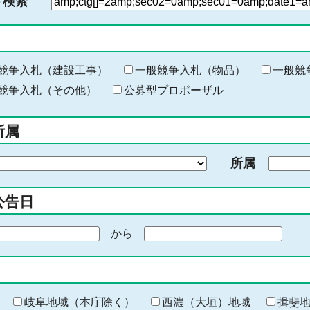
ド検索
検
索
す
る
キ
競争入札（建設工事）
一般競争入札（物品）
一般競
ー
競争入札（その他）
公募型プロポーザル
ワ
ー
所属
ド
を
所属
入
力
公告日
から
期
間
の
終
わ
岐阜地域（本庁除く）
西濃（大垣）地域
揖斐