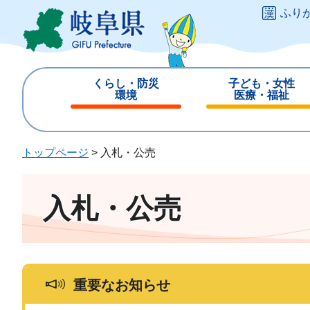
ペ
メ
ふり
ー
ニ
ジ
ュ
の
ー
先
を
くらし・防災
子ども・女性
頭
飛
環境
医療・福祉
で
ば
閉
閉
す
し
じ
じ
。
て
る
る
トップページ
>
入札・公売
本
文
へ
入札・公売
重要なお知らせ