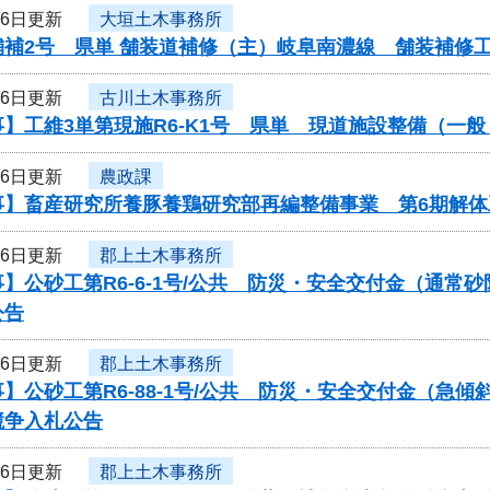
16日更新
大垣土木事務所
舗補2号 県単 舗装道補修（主）岐阜南濃線 舗装補修
16日更新
古川土木事務所
】工維3単第現施R6-K1号 県単 現道施設整備（一
16日更新
農政課
事】畜産研究所養豚養鶏研究部再編整備事業 第6期解
16日更新
郡上土木事務所
】公砂工第R6-6-1号/公共 防災・安全交付金（通
公告
16日更新
郡上土木事務所
】公砂工第R6-88-1号/公共 防災・安全交付金（急
競争入札公告
16日更新
郡上土木事務所