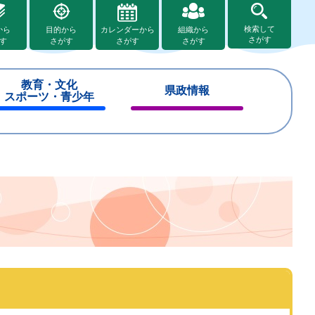
検索して
から
目的から
カレンダーから
組織から
さがす
す
さがす
さがす
さがす
教育・文化
県政情報
スポーツ・青少年
閉
閉
じ
じ
る
る