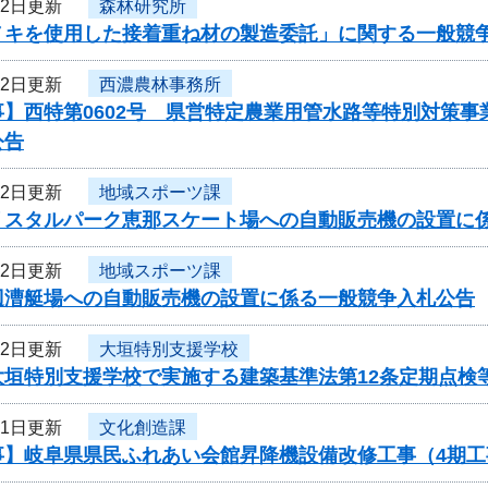
12日更新
森林研究所
ノキを使用した接着重ね材の製造委託」に関する一般競
12日更新
西濃農林事務所
事】西特第0602号 県営特定農業用管水路等特別対策
公告
12日更新
地域スポーツ課
リスタルパーク恵那スケート場への自動販売機の設置に
12日更新
地域スポーツ課
辺漕艇場への自動販売機の設置に係る一般競争入札公告
12日更新
大垣特別支援学校
大垣特別支援学校で実施する建築基準法第12条定期点検
11日更新
文化創造課
事】岐阜県県民ふれあい会館昇降機設備改修工事（4期