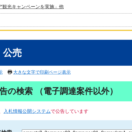
ア観光キャンペーンを実施」他
・公売
示
大きな文字で印刷ページ表示
告の検索 （電子調達案件以外）
、
入札情報公開システム
で公告しています