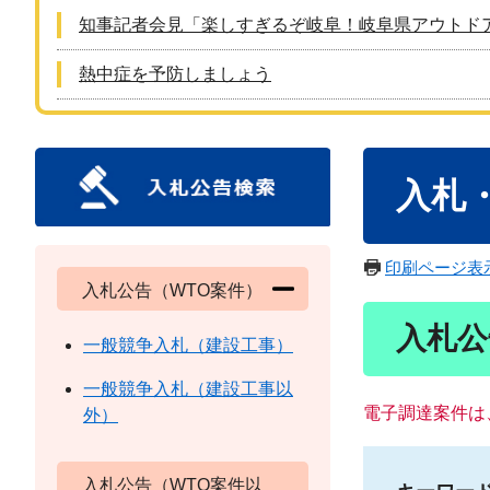
知事記者会見「楽しすぎるぞ岐阜！岐阜県アウトド
熱中症を予防しましょう
本
入札
文
印刷ページ表
入札公告（WTO案件）
入札公
一般競争入札（建設工事）
一般競争入札（建設工事以
電子調達案件は
外）
入札公告（WTO案件以