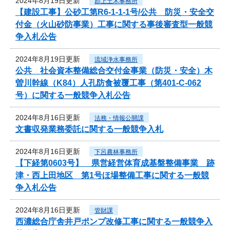
2024年8月19日更新
郡上土木事務所
【建設工事】公砂工第R6-1-1-1号/公共 防災・安全交
付金（火山砂防事業）工事に関する事後審査型一般競
争入札公告
2024年8月19日更新
流域浄水事務所
公共 社会資本整備総合交付金事業（防災・安全）木
曽川幹線（K84）人孔防食被覆工事（第401-C-062
号）に関する一般競争入札公告
2024年8月16日更新
法務・情報公開課
文書収発業務委託に関する一般競争入札
2024年8月16日更新
下呂農林事務所
【下経第0603号】 県営経営体育成基盤整備事業 跡
津・西上田地区 第1号ほ場整備工事に関する一般競
争入札公告
2024年8月16日更新
管財課
西濃総合庁舎井戸ポンプ改修工事に関する一般競争入