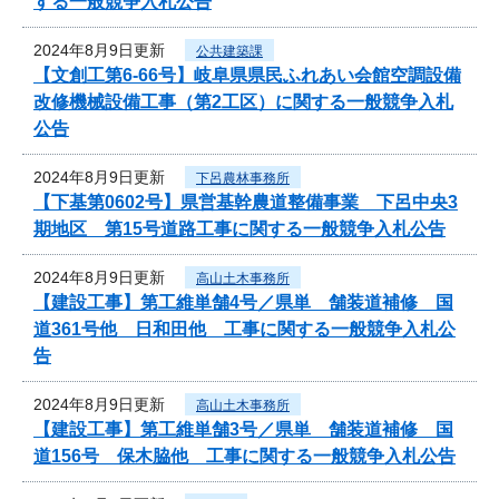
する一般競争入札公告
2024年8月9日更新
公共建築課
【文創工第6-66号】岐阜県県民ふれあい会館空調設備
改修機械設備工事（第2工区）に関する一般競争入札
公告
2024年8月9日更新
下呂農林事務所
【下基第0602号】県営基幹農道整備事業 下呂中央3
期地区 第15号道路工事に関する一般競争入札公告
2024年8月9日更新
高山土木事務所
【建設工事】第工維単舗4号／県単 舗装道補修 国
道361号他 日和田他 工事に関する一般競争入札公
告
2024年8月9日更新
高山土木事務所
【建設工事】第工維単舗3号／県単 舗装道補修 国
道156号 保木脇他 工事に関する一般競争入札公告