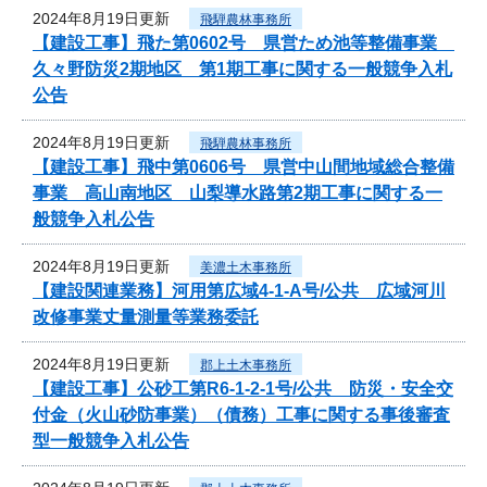
2024年8月19日更新
飛騨農林事務所
【建設工事】飛た第0602号 県営ため池等整備事業
久々野防災2期地区 第1期工事に関する一般競争入札
公告
2024年8月19日更新
飛騨農林事務所
【建設工事】飛中第0606号 県営中山間地域総合整備
事業 高山南地区 山梨導水路第2期工事に関する一
般競争入札公告
2024年8月19日更新
美濃土木事務所
【建設関連業務】河用第広域4-1-A号/公共 広域河川
改修事業丈量測量等業務委託
2024年8月19日更新
郡上土木事務所
【建設工事】公砂工第R6-1-2-1号/公共 防災・安全交
付金（火山砂防事業）（債務）工事に関する事後審査
型一般競争入札公告