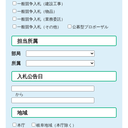
キ
一般競争入札（建設工事）
ー
一般競争入札（物品）
ワ
一般競争入札（業務委託）
ー
ド
一般競争入札（その他）
公募型プロポーザル
を
入
担当所属
力
部局
所属
入札公告日
期
から
間
期
の
間
始
地域
の
ま
終
り
わ
本庁
岐阜地域（本庁除く）