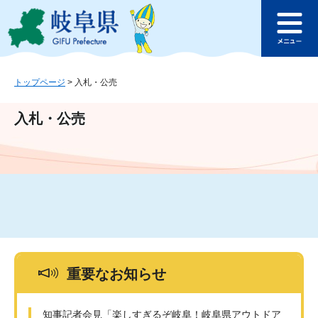
ペ
メ
このページの本文へ
ー
ニ
メ
ジ
ュ
ニ
の
ー
ュ
先
を
ー
頭
飛
トップページ
>
入札・公売
で
ば
す
し
入札・公売
。
て
本
文
へ
重要なお知らせ
知事記者会見「楽しすぎるぞ岐阜！岐阜県アウトドア