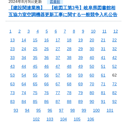
2024年8月9日更新
図書館
【建設関連業務】 【岐図工第3号】岐阜県図書館相
互協力室空調機器更新工事に関する一般競争入札公告
1
2
3
4
5
6
7
8
9
10
11
12
13
14
15
16
17
18
19
20
21
22
23
24
25
26
27
28
29
30
31
32
33
34
35
36
37
38
39
40
41
42
43
44
45
46
47
48
49
50
51
52
53
54
55
56
57
58
59
60
61
62
63
64
65
66
67
68
69
70
71
72
73
74
75
76
77
78
79
80
81
82
83
84
85
86
87
88
89
90
91
92
93
94
95
96
97
98
99
100
101
102
103
104
105
106