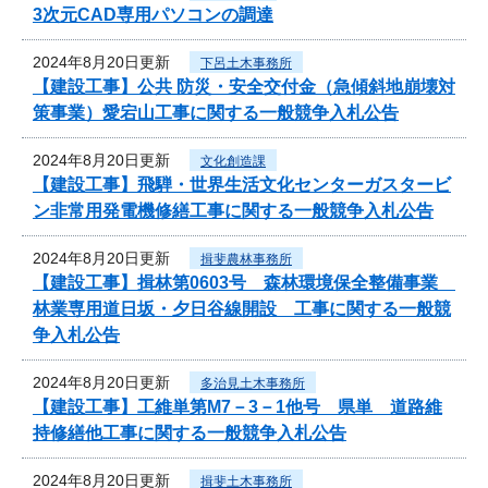
3次元CAD専用パソコンの調達
2024年8月20日更新
下呂土木事務所
【建設工事】公共 防災・安全交付金（急傾斜地崩壊対
策事業）愛宕山工事に関する一般競争入札公告
2024年8月20日更新
文化創造課
【建設工事】飛騨・世界生活文化センターガスタービ
ン非常用発電機修繕工事に関する一般競争入札公告
2024年8月20日更新
揖斐農林事務所
【建設工事】揖林第0603号 森林環境保全整備事業
林業専用道日坂・夕日谷線開設 工事に関する一般競
争入札公告
2024年8月20日更新
多治見土木事務所
【建設工事】工維単第M7－3－1他号 県単 道路維
持修繕他工事に関する一般競争入札公告
2024年8月20日更新
揖斐土木事務所