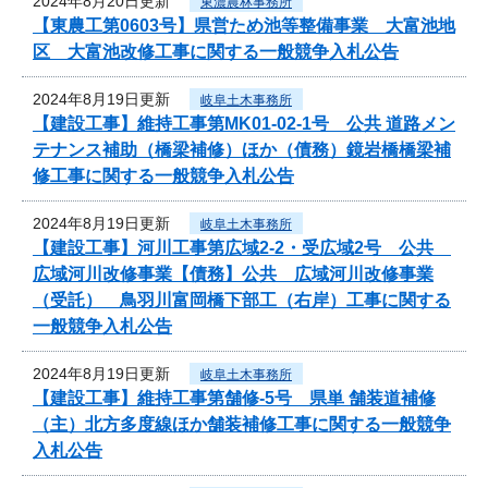
2024年8月20日更新
東濃農林事務所
【東農工第0603号】県営ため池等整備事業 大富池地
区 大富池改修工事に関する一般競争入札公告
2024年8月19日更新
岐阜土木事務所
【建設工事】維持工事第MK01-02-1号 公共 道路メン
テナンス補助（橋梁補修）ほか（債務）鏡岩橋橋梁補
修工事に関する一般競争入札公告
2024年8月19日更新
岐阜土木事務所
【建設工事】河川工事第広域2-2・受広域2号 公共
広域河川改修事業【債務】公共 広域河川改修事業
（受託） 鳥羽川富岡橋下部工（右岸）工事に関する
一般競争入札公告
2024年8月19日更新
岐阜土木事務所
【建設工事】維持工事第舗修-5号 県単 舗装道補修
（主）北方多度線ほか舗装補修工事に関する一般競争
入札公告