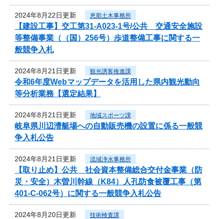
2024年8月22日更新
恵那土木事務所
【建設工事】交工第31-A023-1号/公共 交通安全施設
等整備事業（（国）256号）歩道整備工事に関する一
般競争入札
2024年8月21日更新
観光誘客推進課
令和6年度Webマップデータを活用した県内観光動向
等分析業務【選定結果】
2024年8月21日更新
地域スポーツ課
岐阜県川辺漕艇場への自動販売機の設置に係る一般競
争入札公告
2024年8月21日更新
流域浄水事務所
【取り止め】公共 社会資本整備総合交付金事業（防
災・安全）木曽川幹線（K84）人孔防食被覆工事（第
401-C-062号）に関する一般競争入札公告
2024年8月20日更新
技術検査課