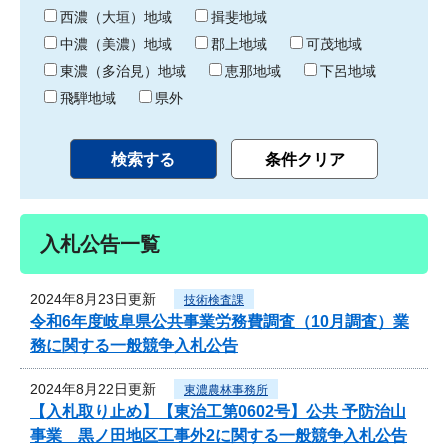
り
西濃（大垣）地域
揖斐地域
中濃（美濃）地域
郡上地域
可茂地域
東濃（多治見）地域
恵那地域
下呂地域
飛騨地域
県外
入札公告一覧
2024年8月23日更新
技術検査課
令和6年度岐阜県公共事業労務費調査（10月調査）業
務に関する一般競争入札公告
2024年8月22日更新
東濃農林事務所
【入札取り止め】【東治工第0602号】公共 予防治山
事業 黒ノ田地区工事外2に関する一般競争入札公告