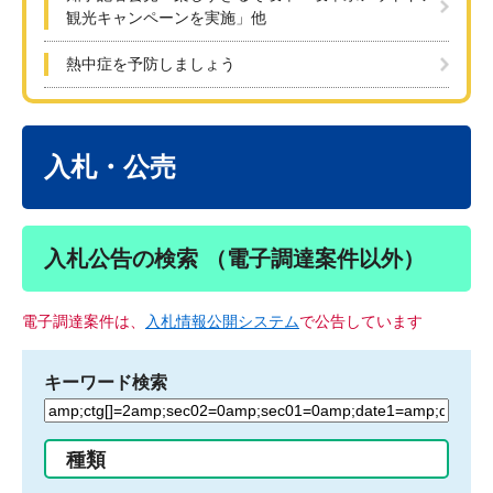
観光キャンペーンを実施」他
熱中症を予防しましょう
本
文
入札・公売
入札公告の検索 （電子調達案件以外）
電子調達案件は、
入札情報公開システム
で公告しています
キーワード検索
検
索
す
種類
る