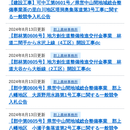
【建設工事】可中工第0601号／県営中山間地域総合整
備事業茶の里白川地区塔洞奥集落道第3号工事に関す
る一般競争入札公告
2024年8月13日更新
郡上農林事務所
【郡林第0606号】地方創生道整備推進交付金事業 林
道二間手から水沢上線（4工区）開設工事dc
2024年8月13日更新
郡上農林事務所
【郡林第0605号】地方創生道整備推進交付金事業 林
道大谷から大栃線（2工区）開設工事dc
2024年8月13日更新
郡上農林事務所
【郡中第0606号】県営中山間地域総合整備事業 郡上
八幡地区 大原野用水路第1号工事に関する一般競争
入札公告
2024年8月13日更新
郡上農林事務所
【郡中第0605号】県営中山間地域総合整備事業 郡上
八幡地区 小瀬子集落道第2号工事に関する一般競争