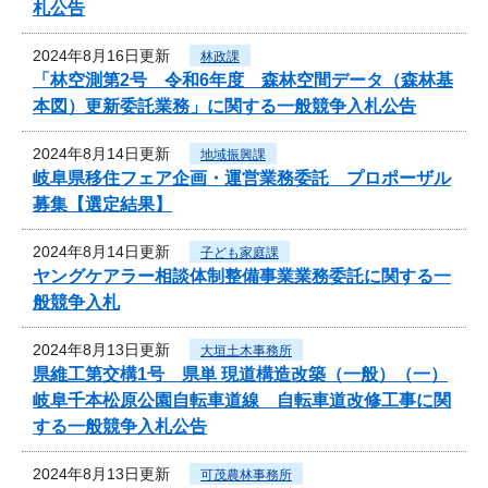
札公告
2024年8月16日更新
林政課
「林空測第2号 令和6年度 森林空間データ（森林基
本図）更新委託業務」に関する一般競争入札公告
2024年8月14日更新
地域振興課
岐阜県移住フェア企画・運営業務委託 プロポーザル
募集【選定結果】
2024年8月14日更新
子ども家庭課
ヤングケアラー相談体制整備事業業務委託に関する一
般競争入札
2024年8月13日更新
大垣土木事務所
県維工第交構1号 県単 現道構造改築（一般）（一）
岐阜千本松原公園自転車道線 自転車道改修工事に関
する一般競争入札公告
2024年8月13日更新
可茂農林事務所