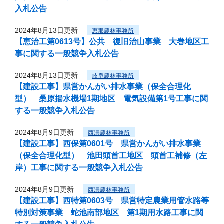
入札公告
2024年8月13日更新
恵那農林事務所
【恵治工第0613号】公共 復旧治山事業 大巻地区工
事に関する一般競争入札公告
2024年8月13日更新
岐阜農林事務所
【建設工事】県営かんがい排水事業（保全合理化
型） 桑原揚水機場1期地区 電気設備第1号工事に関
する一般競争入札公告
2024年8月9日更新
西濃農林事務所
【建設工事】西保第0601号 県営かんがい排水事業
（保全合理化型） 池田頭首工地区 頭首工補修（左
岸）工事に関する一般競争入札公告
2024年8月9日更新
西濃農林事務所
【建設工事】西特第0603号 県営特定農業用管水路等
特別対策事業 蛇池南部地区 第1期用水路工事に関