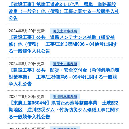
【建設工事】第建工道改3-1-1他号 県単 道路新設
改良（一般分）他（債務）工事に関する一般競争入札
公告
2024年8月20日更新
可茂土木事務所
【建設工事】公共 道路メンテナンス補助（橋梁補
修）他（債務） 工事/工維3第MK06－04他号に関す
る一般競争入札公告
2024年8月20日更新
可茂土木事務所
【建設工事】公共 防災・安全交付金（急傾斜地崩壊
対策事業） 工事/工砂第急6－094号に関する一般競
争入札公告
2024年8月20日更新
東濃農林事務所
【東農工第0604号】県営ため池等整備事業 土岐防2
期地区 逆川防災ダム・竹折防災ダム修繕工事に関す
る一般競争入札公告