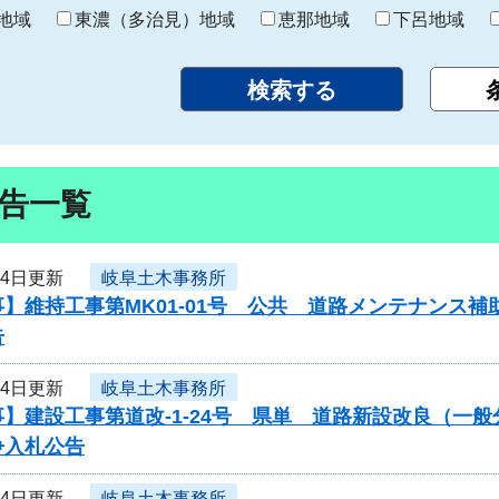
り
地域
東濃（多治見）地域
恵那地域
下呂地域
告一覧
24日更新
岐阜土木事務所
】維持工事第MK01-01号 公共 道路メンテナンス
告
24日更新
岐阜土木事務所
】建設工事第道改-1-24号 県単 道路新設改良（一
争入札公告
24日更新
岐阜土木事務所