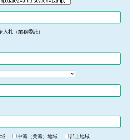
争入札（業務委託）
地域
中濃（美濃）地域
郡上地域