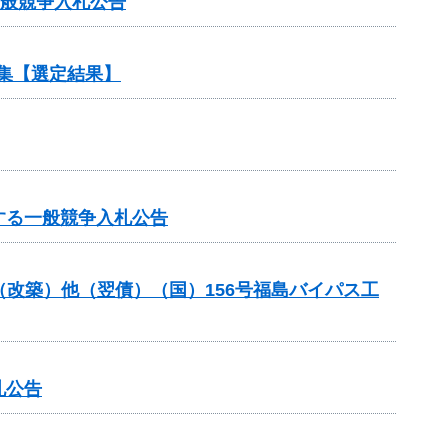
一般競争入札公告
集【選定結果】
する一般競争入札公告
金（改築）他（翌債）（国）156号福島バイパス工
札公告