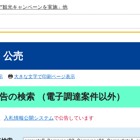
ア観光キャンペーンを実施」他
・公売
示
大きな文字で印刷ページ表示
告の検索 （電子調達案件以外）
、
入札情報公開システム
で公告しています