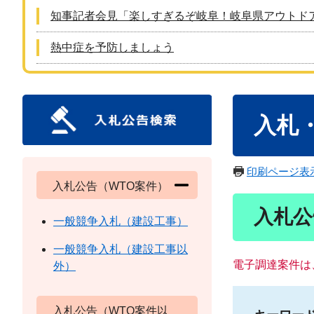
知事記者会見「楽しすぎるぞ岐阜！岐阜県アウトド
熱中症を予防しましょう
本
入札
文
印刷ページ表
入札公告（WTO案件）
入札公
一般競争入札（建設工事）
一般競争入札（建設工事以
電子調達案件は
外）
入札公告（WTO案件以