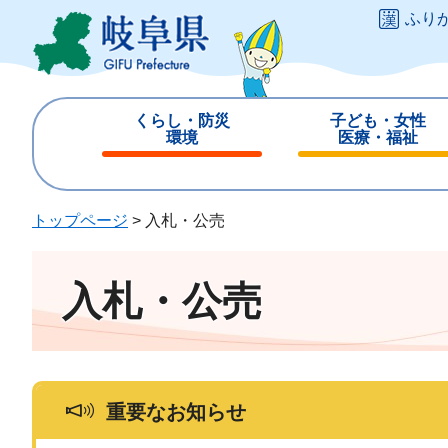
ペ
メ
ふり
ー
ニ
ジ
ュ
の
ー
先
を
くらし・防災
子ども・女性
頭
飛
環境
医療・福祉
で
ば
閉
閉
す
し
じ
じ
。
て
る
る
トップページ
>
入札・公売
本
文
へ
入札・公売
重要なお知らせ