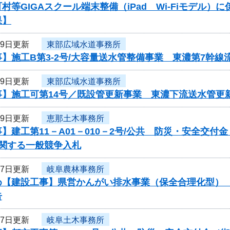
村等GIGAスクール端末整備（iPad Wi-Fiモデル
果】
19日更新
東部広域水道事務所
】施工B第3-2号/大容量送水管整備事業 東濃第7幹線
19日更新
東部広域水道事務所
事】施工可第14号／既設管更新事業 東濃下流送水管更
19日更新
恵那土木事務所
】建工第11－A01－010－2号/公共 防災・安全交付
に関する一般競争入札
17日更新
岐阜農林事務所
め【建設工事】県営かんがい排水事業（保全合理化型）
告
17日更新
岐阜土木事務所