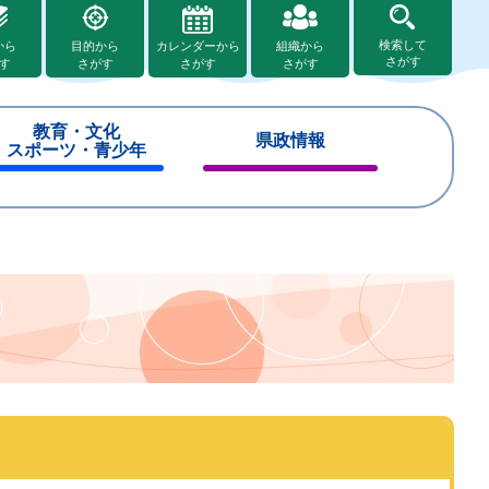
検索して
から
目的から
カレンダーから
組織から
さがす
す
さがす
さがす
さがす
教育・文化
県政情報
スポーツ・青少年
閉
閉
じ
じ
る
る