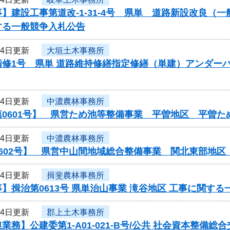
】建設工事第道改-1-31-4号 県単 道路新設改良
する一般競争入札公告
24日更新
大垣土木事務所
指修1号 県単 道路維持修繕指定修繕（単建）アンダー
24日更新
中濃農林事務所
第0601号】 県営ため池等整備事業 平曽地区 平曽
24日更新
中濃農林事務所
0602号】 県営中山間地域総合整備事業 関北東部地
24日更新
揖斐農林事務所
】揖治第0613号 県単治山事業 滝谷地区 工事に関す
24日更新
郡上土木事務所
業務】公建委第1-A01-021-B号/公共 社会資本整備