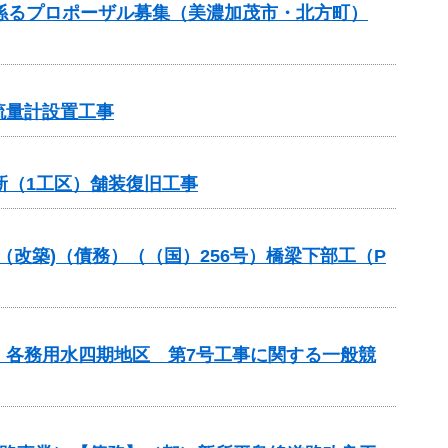
）に係るプロポーザル募集（美濃加茂市・北方町）
流量計設置工事
新（1工区）舗装復旧工事
金（改築)（債務）（（国）256号）橋梁下部工（P
 各務用水四期地区 第7号工事に関する一般競