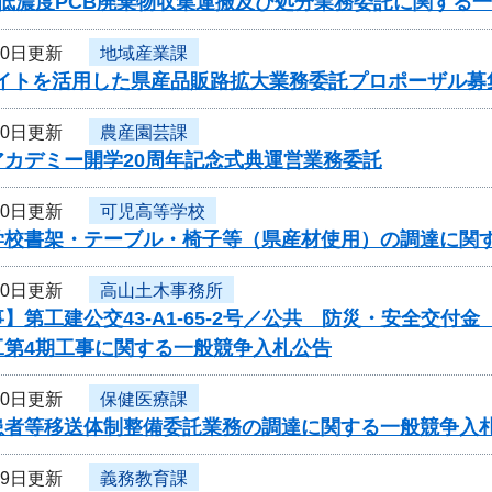
 低濃度PCB廃棄物収集運搬及び処分業務委託に関する
20日更新
地域産業課
サイトを活用した県産品販路拡大業務委託プロポーザル募
20日更新
農産園芸課
アカデミー開学20周年記念式典運営業務委託
20日更新
可児高等学校
学校書架・テーブル・椅子等（県産材使用）の調達に関
20日更新
高山土木事務所
】第工建公交43-A1-65-2号／公共 防災・安全交付
工第4期工事に関する一般競争入札公告
20日更新
保健医療課
患者等移送体制整備委託業務の調達に関する一般競争入
19日更新
義務教育課