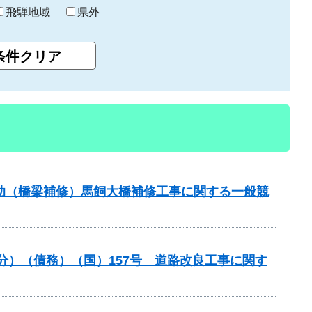
飛騨地域
県外
補助（橋梁補修）馬飼大橋補修工事に関する一般競
般分）（債務）（国）157号 道路改良工事に関す