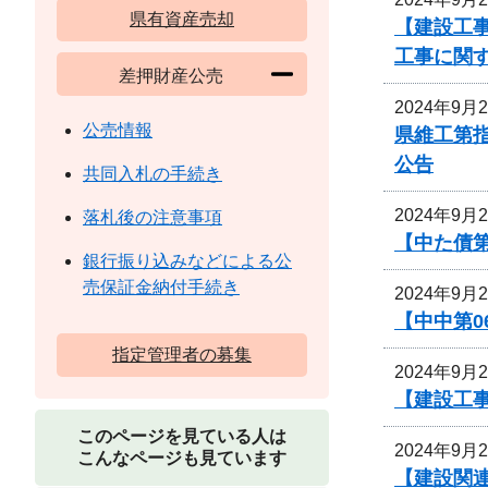
県有資産売却
【建設工事
工事に関
差押財産公売
2024年9月
公売情報
県維工第
公告
共同入札の手続き
2024年9月
落札後の注意事項
【中た債
銀行振り込みなどによる公
売保証金納付手続き
2024年9月
【中中第
指定管理者の募集
2024年9月
【建設工事
このページを見ている人は
2024年9月
こんなページも見ています
【建設関連