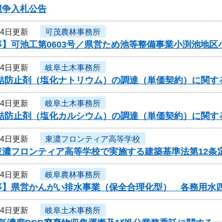
競争入札公告
24日更新
可茂農林事務所
事】可池工第0603号／県営ため池等整備事業小渕池地区
24日更新
岐阜土木事務所
凍結防止剤（塩化ナトリウム）の調達（単価契約）に関す
24日更新
岐阜土木事務所
凍結防止剤（塩化カルシウム）の調達（単価契約）に関す
24日更新
東濃フロンティア高等学校
東濃フロンティア高等学校で実施する建築基準法第12条
24日更新
岐阜農林事務所
事】県営かんがい排水事業（保全合理化型） 各務用水
24日更新
岐阜土木事務所