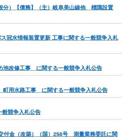
（一般分）【債務】（主）岐阜美山線他 標識設置
パス冠水情報装置更新 工事に関する一般競争入札
ため池改修工事 に関する一般競争入札公告
区 町用水路工事 に関する一般競争入札公告
る一般競争入札公告
総合交付金（改築）（国）256号 測量業務委託に関