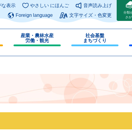
このページの本文へ
がな表示
やさしい にほんご
音声読み上げ
分類
Foreign language
文字サイズ・色変更
さが
産業・農林水産
社会基盤
労働・観光
まちづくり
閉
閉
じ
じ
る
る