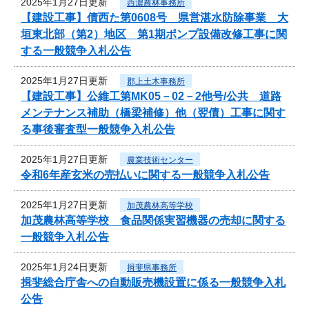
2025年1月27日更新
西濃農林事務所
【建設工事】債西た第0608号 県営湛水防除事業 大
垣東北部（第2）地区 第1期ポンプ設備改修工事に関
する一般競争入札公告
2025年1月27日更新
郡上土木事務所
【建設工事】公維工第MK05－02－2他号/公共 道路
メンテナンス補助（橋梁補修）他（翌債）工事に関す
る事後審査型一般競争入札公告
2025年1月27日更新
農業技術センター
令和6年産玄米の売払いに関する一般競争入札公告
2025年1月27日更新
加茂農林高等学校
加茂農林高等学校 食品関係実習機器の売却に関する
一般競争入札公告
2025年1月24日更新
揖斐県事務所
揖斐総合庁舎への自動販売機設置に係る一般競争入札
公告