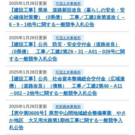
2025年1月28日更新
可茂土木事務所
【建設工事】県単 道路新設改良（暮らしの安全・安
心確保対策費）（0県債） 工事／工建2単第道改く－
6－9－1他号に関する一般競争入札公告
2025年1月28日更新
可茂土木事務所
【建設工事】公共 防災・安全交付金（道路改良）
（0県債） 工事／工建2第Z6－31－A01－039号に関
する一般競争入札公告
2025年1月28日更新
可茂土木事務所
【建設工事】公共 社会資本整備総合交付金（広域連
携）（道路改良）（債務） 工事／工建2第46－A11
－002－2他号に関する一般競争入札公告
2025年1月28日更新
恵那農林事務所
【恵中第0606号】県営中山間地域総合整備事業 やさ
か地区 大又用水路第1期他工事に関する一般競争入
札公告