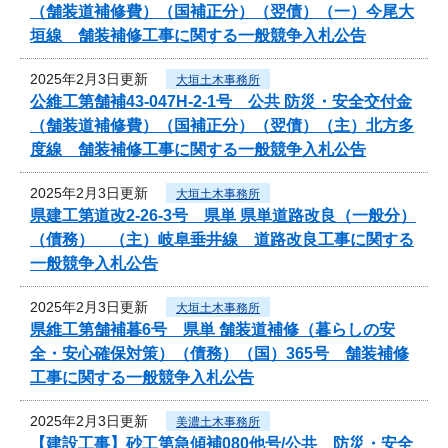
（舗装道補修費）（国補正分）（翌債）（一）今尾大
垣線 舗装補修工事に関する一般競争入札公告
2025年2月3日更新
大垣土木事務所
公維工第舗補43-047H-2-1号 公共 防災・安全交付金
（舗装道補修費）（国補正分）（翌債）（主）北方多
度線 舗装補修工事に関する一般競争入札公告
2025年2月3日更新
大垣土木事務所
県建工第道改2-26-3号 県単 県単道路改良（一般分）
（債務） （主）岐阜垂井線 道路改良工事に関する
一般競争入札公告
2025年2月3日更新
大垣土木事務所
県維工第舗補暮6号 県単 舗装道補修（暮らしの安
全・安心確保対策）（債務）（国）365号 舗装補修
工事に関する一般競争入札公告
2025年2月3日更新
美濃土木事務所
【建設工事】砂工第急傾補080他号/公共 防災・安全