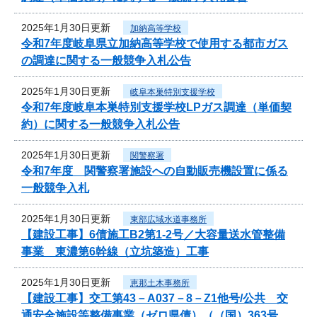
2025年1月30日更新
加納高等学校
令和7年度岐阜県立加納高等学校で使用する都市ガス
の調達に関する一般競争入札公告
2025年1月30日更新
岐阜本巣特別支援学校
令和7年度岐阜本巣特別支援学校LPガス調達（単価契
約）に関する一般競争入札公告
2025年1月30日更新
関警察署
令和7年度 関警察署施設への自動販売機設置に係る
一般競争入札
2025年1月30日更新
東部広域水道事務所
【建設工事】6債施工B2第1-2号／大容量送水管整備
事業 東濃第6幹線（立坑築造）工事
2025年1月30日更新
恵那土木事務所
【建設工事】交工第43－A037－8－Z1他号/公共 交
通安全施設等整備事業（ゼロ県債）（（国）363号