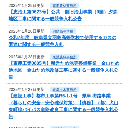
2025年1月28日更新
恵那農林事務所
【恵治工第0623号】公共 復旧治山事業（0国）夕森
地区工事に関する一般競争入札公告
2025年1月28日更新
羽島高等学校
令和7年度 岐阜県立羽島高等学校で使用するガスの
調達に関する一般競争入札
2025年1月28日更新
東濃農林事務所
【東農工第0605号】県営ため池等整備事業 金山ため
池地区 金山ため池改修工事に関する一般競争入札公
告
2025年1月27日更新
岐阜土木事務所
【建設工事】都市工事第R6-1-1号 県単 街路事業
（暮らしの安全・安心確保対策）【債務】（都）犬山
東町線バイパス道路改良工事に関する一般競争入札公
告