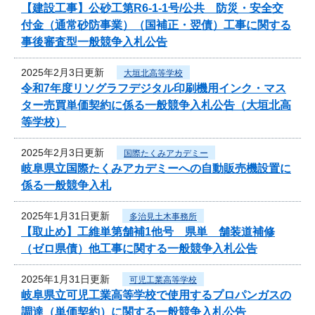
【建設工事】公砂工第R6-1-1号/公共 防災・安全交
付金（通常砂防事業）（国補正・翌債）工事に関する
事後審査型一般競争入札公告
2025年2月3日更新
大垣北高等学校
令和7年度リソグラフデジタル印刷機用インク・マス
ター売買単価契約に係る一般競争入札公告（大垣北高
等学校）
2025年2月3日更新
国際たくみアカデミー
岐阜県立国際たくみアカデミーへの自動販売機設置に
係る一般競争入札
2025年1月31日更新
多治見土木事務所
【取止め】工維単第舗補1他号 県単 舗装道補修
（ゼロ県債）他工事に関する一般競争入札公告
2025年1月31日更新
可児工業高等学校
岐阜県立可児工業高等学校で使用するプロパンガスの
調達（単価契約）に関する一般競争入札公告