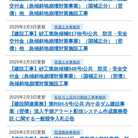
交付金（急傾斜地崩壊対策事業）（国補正分）（翌
債）他 急傾斜地崩壊対策施設工事
2025年2月3日更新
美濃土木事務所
【建設工事】砂工第急傾補017他号/公共 防災・安全
交付金（急傾斜地崩壊対策事業）（国補正分）（翌
債）他 急傾斜地崩壊対策施設工事
2025年2月3日更新
美濃土木事務所
【建設工事】砂工第急傾補048号/公共 防災・安全交
付金（急傾斜地崩壊対策事業）（国補正分）（翌債）
急傾斜地崩壊対策施設工事
2025年2月3日更新
長良川上流河川開発工事事務所
【建設関連業務】第R6H-5号/公共 内ケ谷ダム建設事
業（翌債）流入予測アラート配信システム作成業務委
託 に関する一般競争入札公告
2025年2月3日更新
西濃農林事務所