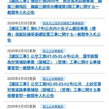
【建設工事】債西た第0604号 県営湛水防除事業 鵜
森三郷地区 鵜森三郷排水機場第3期工事に関する一
般競争入札公告
2025年2月3日更新
長良川上流河川開発工事事務所
【建設工事】第6-7号/公共内ケ谷ダム建設事業（債
務）係船設備等基礎設置工事に関する一般競争入札公
告
2025年2月3日更新
郡上土木事務所
【建設工事】公交工第HT-05-01-h号/公共 通学路緊
急対策補助事業（国補正）（翌債）工事に関する事後
審査型一般競争入札公告
2025年2月3日更新
郡上土木事務所
【建設工事】公交工第HD-05-03-h1号/公共 土砂災害
対策道路事業補助（国補正）（翌債）工事に関する事
後審査型一般競争入札公告
2025年2月3日更新
郡上土木事務所