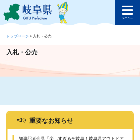
ペ
メ
このページの本文へ
ー
ニ
メ
ジ
ュ
ニ
の
ー
ュ
先
を
ー
頭
飛
トップページ
>
入札・公売
で
ば
す
し
入札・公売
。
て
本
文
へ
重要なお知らせ
知事記者会見「楽しすぎるぞ岐阜！岐阜県アウトドア