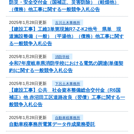
防災・安全交付金（国補正、災害防除）（畦畑他）
（債務）他工事に関する一般競争入札公告
2025年1月28日更新
古川土木事務所
【建設工事】工維3単第現施R7-Z-K2他号 県単 現
道施設整備（一般）（平湯他）（債務）他工事に関す
る一般競争入札公告
2025年1月28日更新
消防学校
令和7年度岐阜県消防学校における電気の調達(単価契
約)に関する一般競争入札公告
2025年1月28日更新
下呂土木事務所
【建設工事】公共 社会資本整備総合交付金（R6国
補正）他 赤沼田工区道路改良（翌債）工事に関する一
般競争入札公告
2025年1月28日更新
自動車税事務所
自動車税事務所電算データ作成業務委託