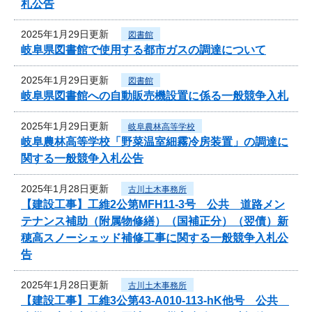
札公告
2025年1月29日更新
図書館
岐阜県図書館で使用する都市ガスの調達について
2025年1月29日更新
図書館
岐阜県図書館への自動販売機設置に係る一般競争入札
2025年1月29日更新
岐阜農林高等学校
岐阜農林高等学校「野菜温室細霧冷房装置」の調達に
関する一般競争入札公告
2025年1月28日更新
古川土木事務所
【建設工事】工維2公第MFH11-3号 公共 道路メン
テナンス補助（附属物修繕）（国補正分）（翌債）新
穂高スノーシェッド補修工事に関する一般競争入札公
告
2025年1月28日更新
古川土木事務所
【建設工事】工維3公第43-A010-113-hK他号 公共