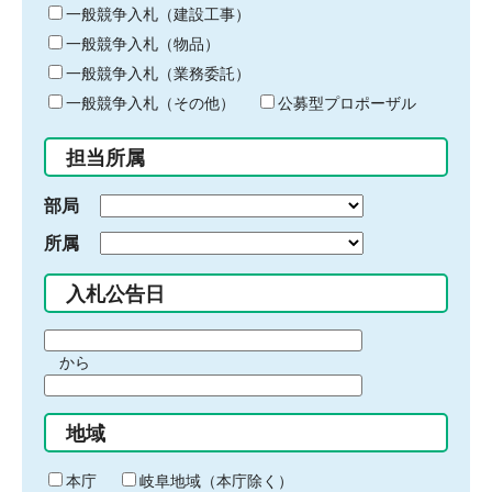
キ
一般競争入札（建設工事）
ー
一般競争入札（物品）
ワ
一般競争入札（業務委託）
ー
ド
一般競争入札（その他）
公募型プロポーザル
を
入
担当所属
力
部局
所属
入札公告日
期
から
間
期
の
間
始
地域
の
ま
終
り
わ
本庁
岐阜地域（本庁除く）