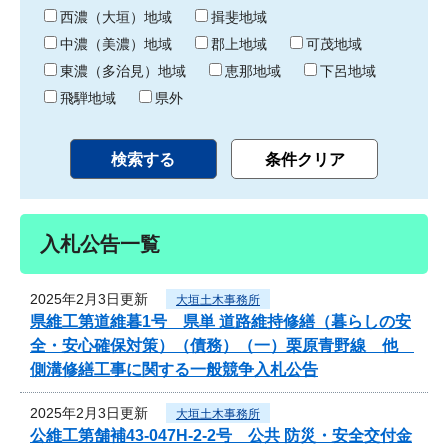
り
西濃（大垣）地域
揖斐地域
中濃（美濃）地域
郡上地域
可茂地域
東濃（多治見）地域
恵那地域
下呂地域
飛騨地域
県外
入札公告一覧
2025年2月3日更新
大垣土木事務所
県維工第道維暮1号 県単 道路維持修繕（暮らしの安
全・安心確保対策）（債務）（一）栗原青野線 他
側溝修繕工事に関する一般競争入札公告
2025年2月3日更新
大垣土木事務所
公維工第舗補43-047H-2-2号 公共 防災・安全交付金