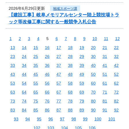
2026年6月29日更新
地域スポーツ課
【建設工事】岐阜メモリアルセンター陸上競技場トラ
ック等改修工事に関する一般競争入札公告
1
2
3
4
5
6
7
8
9
10
11
12
13
14
15
16
17
18
19
20
21
22
23
24
25
26
27
28
29
30
31
32
33
34
35
36
37
38
39
40
41
42
43
44
45
46
47
48
49
50
51
52
53
54
55
56
57
58
59
60
61
62
63
64
65
66
67
68
69
70
71
72
73
74
75
76
77
78
79
80
81
82
83
84
85
86
87
88
89
90
91
92
93
94
95
96
97
98
99
100
101
102
103
104
105
106