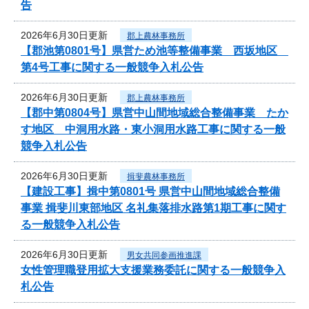
告
2026年6月30日更新
郡上農林事務所
【郡池第0801号】県営ため池等整備事業 西坂地区
第4号工事に関する一般競争入札公告
2026年6月30日更新
郡上農林事務所
【郡中第0804号】県営中山間地域総合整備事業 たか
す地区 中洞用水路・東小洞用水路工事に関する一般
競争入札公告
2026年6月30日更新
揖斐農林事務所
【建設工事】揖中第0801号 県営中山間地域総合整備
事業 揖斐川東部地区 名礼集落排水路第1期工事に関す
る一般競争入札公告
2026年6月30日更新
男女共同参画推進課
女性管理職登用拡大支援業務委託に関する一般競争入
札公告