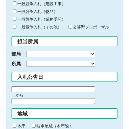
キ
一般競争入札（建設工事）
ー
一般競争入札（物品）
ワ
一般競争入札（業務委託）
ー
ド
一般競争入札（その他）
公募型プロポーザル
を
入
担当所属
力
部局
所属
入札公告日
期
から
間
期
の
間
始
地域
の
ま
終
り
わ
本庁
岐阜地域（本庁除く）