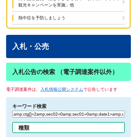
観光キャンペーンを実施」他
熱中症を予防しましょう
本
文
入札・公売
入札公告の検索 （電子調達案件以外）
電子調達案件は、
入札情報公開システム
で公告しています
キーワード検索
検
索
す
種類
る