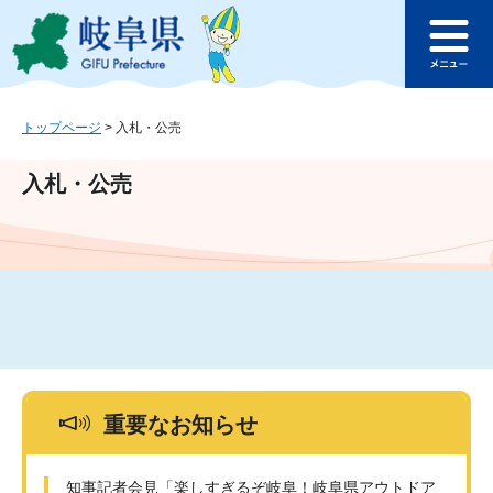
ペ
メ
このページの本文へ
ー
ニ
メ
ジ
ュ
ニ
の
ー
ュ
先
を
ー
頭
飛
トップページ
>
入札・公売
で
ば
す
し
入札・公売
。
て
本
文
へ
重要なお知らせ
知事記者会見「楽しすぎるぞ岐阜！岐阜県アウトドア