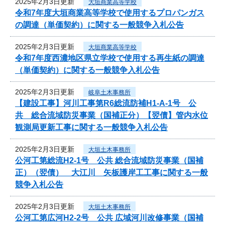
2025年2月3日更新
大垣商業高等学校
令和7年度大垣商業高等学校で使用するプロパンガス
の調達（単価契約）に関する一般競争入札公告
2025年2月3日更新
大垣商業高等学校
令和7年度西濃地区県立学校で使用する再生紙の調達
（単価契約）に関する一般競争入札公告
2025年2月3日更新
岐阜土木事務所
【建設工事】河川工事第R6総流防補H1-A-1号 公
共 総合流域防災事業（国補正分）【翌債】管内水位
観測局更新工事に関する一般競争入札公告
2025年2月3日更新
大垣土木事務所
公河工第総流H2-1号 公共 総合流域防災事業（国補
正）（翌債） 大江川 矢板護岸工工事に関する一般
競争入札公告
2025年2月3日更新
大垣土木事務所
公河工第広河H2-2号 公共 広域河川改修事業（国補