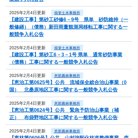
2025年2月4日更新
揖斐土木事務所
【建設工事】第砂工砂修6－9号 県単 砂防維持（一
般修繕）（債務）新田雨量観測局移転工事に関する一
般競争入札公告
2025年2月4日更新
揖斐土木事務所
【建設工事】第砂工6－3－1号 県単 通常砂防事業
（債務）工事に関する一般競争入札公告
2025年2月4日更新
恵那農林事務所
【恵治工第0625号】公共 流域保全総合治山事業（0
国） 北桑原地区工事に関する一般競争入札公告
2025年2月4日更新
恵那農林事務所
【恵治工第0624号】公共 緊急予防治山事業（補
正） 布袋野地区工事に関する一般競争入札公告
2025年2月4日更新
恵那農林事務所
【恵林第0606号】公共 山村強靭化林道整備事業 森