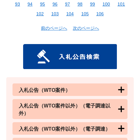
93
94
95
96
97
98
99
100
101
102
103
104
105
106
前のページへ
次のページへ
入札公告（WTO案件）
入札公告（WTO案件以外）（電子調達以
外）
入札公告（WTO案件以外）（電子調達）