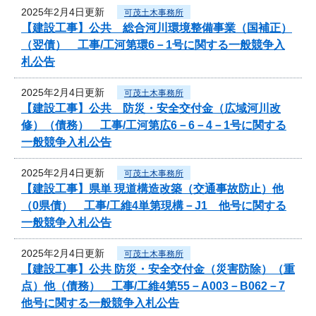
2025年2月4日更新
可茂土木事務所
【建設工事】公共 総合河川環境整備事業（国補正）
（翌債） 工事/工河第環6－1号に関する一般競争入
札公告
2025年2月4日更新
可茂土木事務所
【建設工事】公共 防災・安全交付金（広域河川改
修）（債務） 工事/工河第広6－6－4－1号に関する
一般競争入札公告
2025年2月4日更新
可茂土木事務所
【建設工事】県単 現道構造改築（交通事故防止）他
（0県債） 工事/工維4単第現構－J1 他号に関する
一般競争入札公告
2025年2月4日更新
可茂土木事務所
【建設工事】公共 防災・安全交付金（災害防除）（重
点）他（債務） 工事/工維4第55－A003－B062－7
他号に関する一般競争入札公告