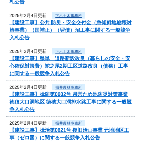
札公告
2025年2月4日更新
下呂土木事務所
【建設工事】公共 防災・安全交付金（急傾斜地崩壊対
策事業）（国補正）（翌債）沼工事に関する一般競争
入札公告
2025年2月4日更新
下呂土木事務所
【建設工事】県単 道路新設改良（暮らしの安全・安
心確保対策費）蛇之尾2期工区道路改良（債務）工事
に関する一般競争入札公告
2025年2月4日更新
揖斐農林事務所
【建設工事】揖防第0602号 県営ため池防災対策事業
徳積大口洞地区 徳積大口洞排水路工事に関する一般競
争入札公告
2025年2月4日更新
揖斐農林事務所
【建設工事】揖治第0621号 復旧治山事業 元地地区工
事（ゼロ国）に関する一般競争入札公告