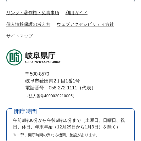
リンク・著作権・免責事項
利用ガイド
個人情報保護の考え方
ウェブアクセシビリティ方針
サイトマップ
岐阜県庁
GIFU Prefectural Office
〒500-8570
岐阜市薮田南2丁目1番1号
電話番号 058-272-1111（代表）
（法人番号4000020210005）
開庁時間
午前8時30分から午後5時15分まで
（土曜日、日曜日、祝
日、休日、年末年始（12月29日から1月3日）を除く）
※一部、開庁時間の異なる機関、施設があります。