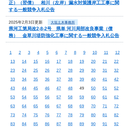
正）（翌債） 相川（左岸）漏水対策護岸工工事に関
する一般競争入札公告
2025年2月3日更新
大垣土木事務所
県河工第局改2-8-2号 県単 河川局部改良事業（債
務） 金草川堤防強化工事に関する一般競争入札公告
1
2
3
4
5
6
7
8
9
10
11
12
13
14
15
16
17
18
19
20
21
22
23
24
25
26
27
28
29
30
31
32
33
34
35
36
37
38
39
40
41
42
43
44
45
46
47
48
49
50
51
52
53
54
55
56
57
58
59
60
61
62
63
64
65
66
67
68
69
70
71
72
73
74
75
76
77
78
79
80
81
82
83
84
85
86
87
88
89
90
91
92