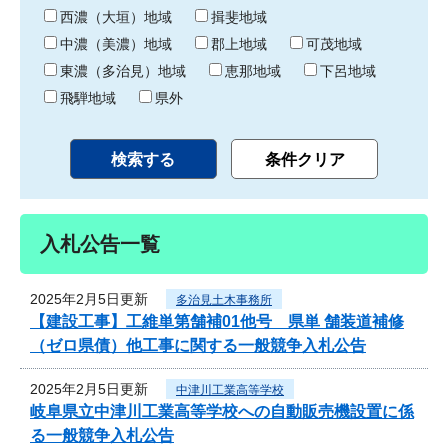
り
西濃（大垣）地域
揖斐地域
中濃（美濃）地域
郡上地域
可茂地域
東濃（多治見）地域
恵那地域
下呂地域
飛騨地域
県外
入札公告一覧
2025年2月5日更新
多治見土木事務所
【建設工事】工維単第舗補01他号 県単 舗装道補修
（ゼロ県債）他工事に関する一般競争入札公告
2025年2月5日更新
中津川工業高等学校
岐阜県立中津川工業高等学校への自動販売機設置に係
る一般競争入札公告