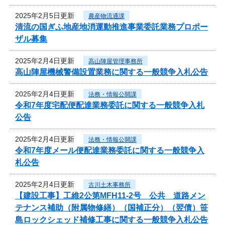
2025年2月5日更新
農産物流通課
清流の国ぎふ地産地消運動推進事業委託業務プロポー
ザル募集
2025年2月4日更新
高山陣屋管理事務所
高山陣屋機械警備設置業務に関する一般競争入札公告
2025年2月4日更新
法務・情報公開課
令和7年度宅配便配達業務委託に関する一般競争入札
公告
2025年2月4日更新
法務・情報公開課
令和7年度メール便配達業務委託に関する一般競争入
札公告
2025年2月4日更新
古川土木事務所
【建設工事】工維2公第MFH11-2号 公共 道路メン
テナンス補助（附属物修繕）（国補正分）（翌債）笹
島ロックシェッド補修工事に関する一般競争入札公告