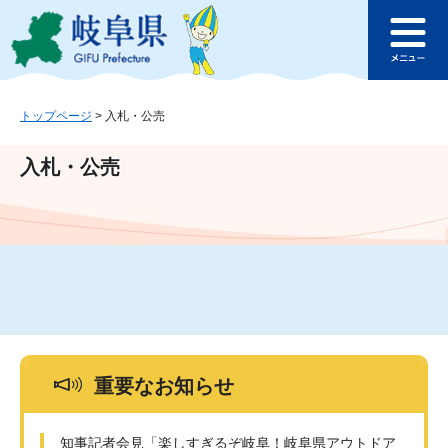
ペ
メ
このページの本文へ
ー
ニ
メ
ジ
ュ
ニ
の
ー
ュ
先
を
ー
頭
飛
トップページ
>
入札・公売
で
ば
す
し
入札・公売
。
て
本
文
へ
重要なお知らせ
知事記者会見「楽しすぎるぞ岐阜！岐阜県アウトドア