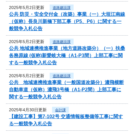
2025年5月2日更新
道路建設課
公共 防災・安全交付金（改築）事業（一）大垣江南線
（仮称）長良川新橋下部工事（P5、P6）に関する一
般競争入札公告
2025年5月2日更新
道路建設課
公共 地域連携推進事業（地方道路改築分）（一）扶桑
各務原線 (仮称)新愛岐大橋（A1-P3間）上部工事に関
する一般競争入札公告
2025年5月2日更新
道路建設課
公共 地域連携推進事業（一般国道改築分）濃飛横断
自動車道（仮称）濃飛3号橋（A1-P2間）上部工事に
関する一般競争入札公告
2025年4月30日更新
会計課
【建設工事】第7-102号 交通情報板整備等工事に関す
る一般競争入札公告