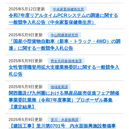
2025年5月12日更新
中央家畜保健衛生所
令和7年度リアルタイムPCRシステムの調達に関する
一般競争入札公告（中央家畜保健衛生所）
2025年5月9日更新
中山間農業研究所
「国産小型貨物自動車（新車・トラック・4WD）の調
達」に関する一般競争入札公告
2025年5月9日更新
男女共同参画推進課
女性管理職登用拡大支援業務委託に関する一般競争入
札公告
2025年5月9日更新
地域産業課
関西圏及び九州圏における県産品販売促進フェア開催
事業委託業務（令和7年度事業）プロポーザル募集
【選定結果】
2025年5月9日更新
里川・水産振興課
【建設工事】里川第0701号 内水面振興施設整備事