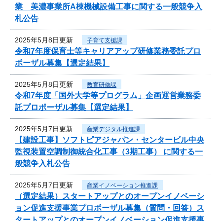
業 美濃事業所A棟機械設備工事に関する一般競争入
札公告
2025年5月8日更新
子育て支援課
令和7年度保育士等キャリアアップ研修業務委託プロ
ポーザル募集【選定結果】
2025年5月8日更新
教育研修課
令和7年度「国外大学等プログラム」企画運営業務委
託プロポーザル募集【選定結果】
2025年5月7日更新
産業デジタル推進課
【建設工事】ソフトピアジャパン・センタービル中央
監視装置空調制御統合化工事（3期工事） に関する一
般競争入札公告
2025年5月7日更新
産業イノベーション推進課
（選定結果）スタートアップとのオープンイノベーシ
ョン促進支援事業プロポーザル募集（質問・回答）ス
タートアップとのオープンイノベーション促進支援事