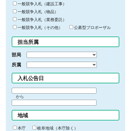
キ
一般競争入札（建設工事）
ー
一般競争入札（物品）
ワ
一般競争入札（業務委託）
ー
ド
一般競争入札（その他）
公募型プロポーザル
を
入
担当所属
力
部局
所属
入札公告日
期
から
間
期
の
間
始
地域
の
ま
終
り
わ
本庁
岐阜地域（本庁除く）