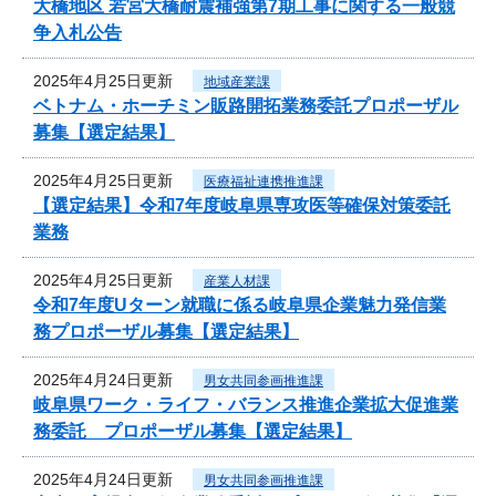
大橋地区 若宮大橋耐震補強第7期工事に関する一般競
争入札公告
2025年4月25日更新
地域産業課
ベトナム・ホーチミン販路開拓業務委託プロポーザル
募集【選定結果】
2025年4月25日更新
医療福祉連携推進課
【選定結果】令和7年度岐阜県専攻医等確保対策委託
業務
2025年4月25日更新
産業人材課
令和7年度Uターン就職に係る岐阜県企業魅力発信業
務プロポーザル募集【選定結果】
2025年4月24日更新
男女共同参画推進課
岐阜県ワーク・ライフ・バランス推進企業拡大促進業
務委託 プロポーザル募集【選定結果】
2025年4月24日更新
男女共同参画推進課