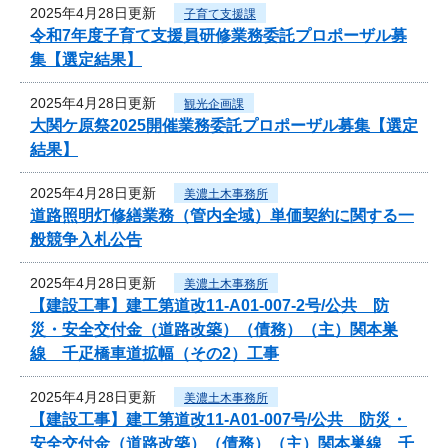
2025年4月28日更新
子育て支援課
令和7年度子育て支援員研修業務委託プロポーザル募
集【選定結果】
2025年4月28日更新
観光企画課
大関ケ原祭2025開催業務委託プロポーザル募集【選定
結果】
2025年4月28日更新
美濃土木事務所
道路照明灯修繕業務（管内全域）単価契約に関する一
般競争入札公告
2025年4月28日更新
美濃土木事務所
【建設工事】建工第道改11-A01-007-2号/公共 防
災・安全交付金（道路改築）（債務）（主）関本巣
線 千疋橋車道拡幅（その2）工事
2025年4月28日更新
美濃土木事務所
【建設工事】建工第道改11-A01-007号/公共 防災・
安全交付金（道路改築）（債務）（主）関本巣線 千