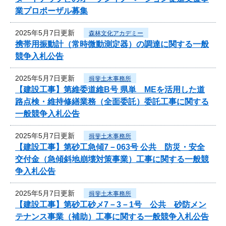
業プロポーザル募集
2025年5月7日更新
森林文化アカデミー
携帯用振動計（常時微動測定器）の調達に関する一般
競争入札公告
2025年5月7日更新
揖斐土木事務所
【建設工事】第維委道維B号 県単 MEを活用した道
路点検・維持修繕業務（全面委託）委託工事に関する
一般競争入札公告
2025年5月7日更新
揖斐土木事務所
【建設工事】第砂工急傾7－063号 公共 防災・安全
交付金（急傾斜地崩壊対策事業）工事に関する一般競
争入札公告
2025年5月7日更新
揖斐土木事務所
【建設工事】第砂工砂メ7－3－1号 公共 砂防メン
テナンス事業（補助）工事に関する一般競争入札公告