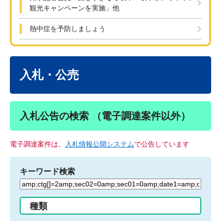
観光キャンペーンを実施」他
熱中症を予防しましょう
本
文
入札・公売
入札公告の検索 （電子調達案件以外）
電子調達案件は、
入札情報公開システム
で公告しています
キーワード検索
検
索
す
種類
る