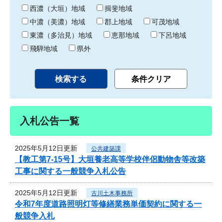
り
西濃（大垣）地域
揖斐地域
中濃（美濃）地域
郡上地域
可茂地域
東濃（多治見）地域
恵那地域
下呂地域
飛騨地域
県外
入札公告一覧
2025年5月12日更新
公共建築課
【教工第7-15号】大垣養老高等学校伴侶動物舎等改築
工事に関する一般競争入札公告
2025年5月12日更新
古川土木事務所
令和7年度道路照明灯等修繕業務単価契約に関する一
般競争入札