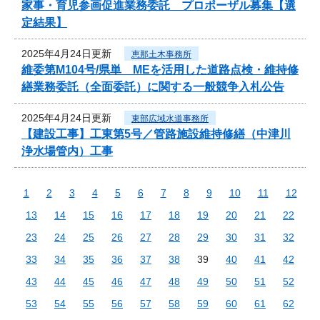
家事・育児参画促進業務委託 プロポーザル募集【選
定結果】
2025年4月24日更新
恵那土木事務所
維委第M104号/県単 MEを活用した道路点検・維持修
繕業務委託（全面委託）に関する一般競争入札公告
2025年4月24日更新
東部広域水道事務所
【建設工事】工東第5号／管路施設維持修繕（中津川
浄水場管内）工事
1
2
3
4
5
6
7
8
9
10
11
12
13
14
15
16
17
18
19
20
21
22
23
24
25
26
27
28
29
30
31
32
33
34
35
36
37
38
39
40
41
42
43
44
45
46
47
48
49
50
51
52
53
54
55
56
57
58
59
60
61
62