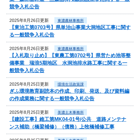
競争入札公告
2025年8月26日更新
東濃農林事務所
【東治工第0703号】県単治山事業大洞地区工事に関す
る一般競争入札公告
2025年8月26日更新
東濃農林事務所
【入札取り止め】【東農工第0702号】県営ため池等整
備事業 瑞浪5期地区 水洞池排水路工事に関する一
般競争入札公告
2025年8月25日更新
環境生活政策課
ぎふ環境教育副読本の作成、印刷、発送、及び資料編
の作成業務に関する一般競争入札公告
2025年8月25日更新
美濃土木事務所
【建設工事】維工第MK04-01号/公共 道路メンテナ
ンス補助（橋梁補修）（債務）上牧橋補修工事