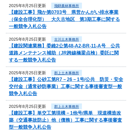
2025年8月25日更新
飛騨農林事務所
【建設工事】飛か第0703号 県営かんがい排水事業
（保全合理化型） 大久古地区 第3期工事に関する
一般競争入札公告
2025年8月25日更新
古川土木事務所
【建設関連業務】委維2公第48-A2-BR-11-A号 公共
道路メンテナンス補助（JR跨線橋梁点検）委託に関
する一般競争入札公告
2025年8月25日更新
郡上土木事務所
【建設工事】公砂工第R7－26－1号/公共 防災・安全
交付金（通常砂防事業）工事に関する事後審査型一般
競争入札公告
2025年8月25日更新
郡上土木事務所
【建設工事】単交工第現構－1他号/県単 現道構造改
築（交通事故防止）他（債務）工事に関する事後審査
型一般競争入札公告