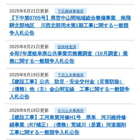
2025年8月21日更新
下呂農林事務所
【下中第0705号】県営中山間地域総合整備事業 南飛
騨北部地区 川西北部用水第1期工事に関する一般競
争入札公告
2025年8月21日更新
技術検査課
令和7年度岐阜県公共事業労務費調査（10月調査）業
務に関する一般競争入札公告
2025年8月19日更新
下呂土木事務所
【建設工事】公共 防災・安全交付金（災害防除）
（債務）他（主）金山明宝線 工事に関する一般競争
入札公告
2025年8月19日更新
古川土木事務所
【建設工事】工河単第河修H1号 県単 河川維持修
繕事業（R7補正）（債務）荒城川（是重）河道掘削
工事に関する一般競争入札公告