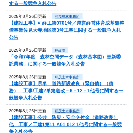
する一般競争入札公告
2025年8月26日更新
可茂農林事務所
【建設工事】可経工第0701号／県営経営体育成基盤整
備事業佐見大寺地区第3号工事に関する一般競争入札
公告
2025年8月26日更新
林政課
「令和7年度 森林空間データ（森林基本図）更新委
託業務」に関する一般競争入札公告
2025年8月26日更新
可茂土木事務所
【建設工事】県単 道路新設改良（緊自債）（債
務） 工事/工建2単第道改－6－12－1他号に関する一
般競争入札公告
2025年8月26日更新
可茂土木事務所
【建設工事】公共 防災・安全交付金（道路改良）
他 工事／工建1第11-A01-012-1他号に関する一般競
争入札公告