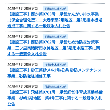
2025年8月25日更新
西濃農林事務所
【建設工事】西か第0703号 県営かんがい排水事業
（保全合理化型） 大巻東部2期地区 第2用排水機場
造成工事に関する一般競争入札公告
2025年8月25日更新
西濃農林事務所
【建設工事】西防第0702号 県営ため池防災対策事
業 三ツ里馬瀬野用水路地区 第3期用水路工事に関
する一般競争入札公告
2025年8月25日更新
美濃土木事務所
【建設工事】砂工第砂メ4-1号/公共 砂防メンテナンス
事業 砂防堰堤補修工事
2025年8月25日更新
飛騨農林事務所
【建設工事】飛経第0701号 県営経営体育成基盤整備
事業 杉崎1期地区 第4号工事に関する一般競争入札
公告