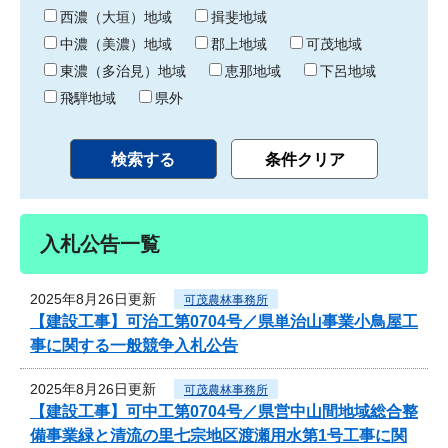
り
西濃（大垣）地域
揖斐地域
中濃（美濃）地域
郡上地域
可茂地域
東濃（多治見）地域
恵那地域
下呂地域
飛騨地域
県外
入札公告一覧
2025年8月26日更新
可茂農林事務所
【建設工事】可治工第0704号／県単治山事業小鳥屋工
事に関する一般競争入札公告
2025年8月26日更新
可茂農林事務所
【建設工事】可中工第0704号／県営中山間地域総合整
備事業緑と清流の里七宗地区渡瀬用水第1号工事に関