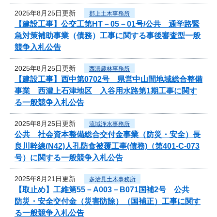
2025年8月25日更新
郡上土木事務所
【建設工事】公交工第HT－05－01号/公共 通学路緊
急対策補助事業（債務）工事に関する事後審査型一般
競争入札公告
2025年8月25日更新
西濃農林事務所
【建設工事】西中第0702号 県営中山間地域総合整備
事業 西濃上石津地区 入谷用水路第1期工事に関す
る一般競争入札公告
2025年8月25日更新
流域浄水事務所
公共 社会資本整備総合交付金事業（防災・安全）長
良川幹線(N42)人孔防食被覆工事(債務)（第401-C-073
号）に関する一般競争入札公告
2025年8月21日更新
多治見土木事務所
【取止め】工維第55－A003－B071国補2号 公共
防災・安全交付金（災害防除）（国補正）工事に関す
る一般競争入札公告