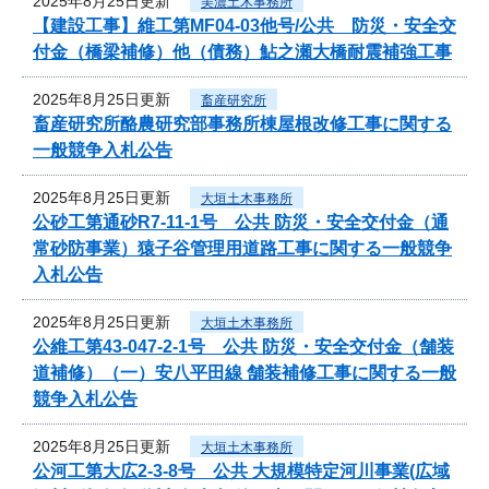
2025年8月25日更新
美濃土木事務所
【建設工事】維工第MF04-03他号/公共 防災・安全交
付金（橋梁補修）他（債務）鮎之瀬大橋耐震補強工事
2025年8月25日更新
畜産研究所
畜産研究所酪農研究部事務所棟屋根改修工事に関する
一般競争入札公告
2025年8月25日更新
大垣土木事務所
公砂工第通砂R7-11-1号 公共 防災・安全交付金（通
常砂防事業）猿子谷管理用道路工事に関する一般競争
入札公告
2025年8月25日更新
大垣土木事務所
公維工第43-047-2-1号 公共 防災・安全交付金（舗装
道補修）（一）安八平田線 舗装補修工事に関する一般
競争入札公告
2025年8月25日更新
大垣土木事務所
公河工第大広2-3-8号 公共 大規模特定河川事業(広域