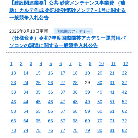
【建設関連業務】公共 砂防メンテナンス事業費 （補
助）カルテ作成 委託/委砂第砂メンテ7－1号に関する
一般競争入札公告
2025年8月18日更新
国際園芸アカデミー
（仕様変更）令和7年度国際園芸アカデミー運営用パ
ソコンの調達に関する一般競争入札公告
1
2
3
4
5
6
7
8
9
10
11
12
13
14
15
16
17
18
19
20
21
22
23
24
25
26
27
28
29
30
31
32
33
34
35
36
37
38
39
40
41
42
43
44
45
46
47
48
49
50
51
52
53
54
55
56
57
58
59
60
61
62
63
64
65
66
67
68
69
70
71
72
73
74
75
76
77
78
79
80
81
82