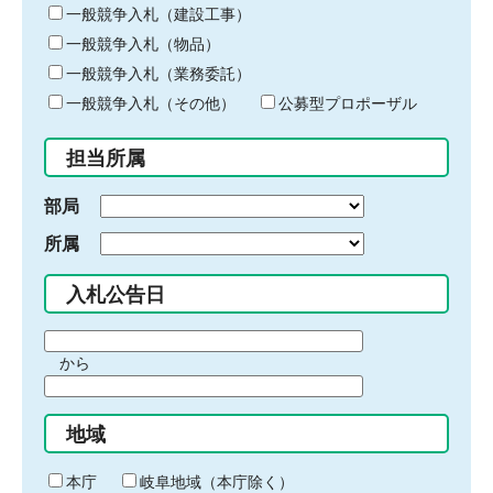
キ
一般競争入札（建設工事）
ー
一般競争入札（物品）
ワ
一般競争入札（業務委託）
ー
ド
一般競争入札（その他）
公募型プロポーザル
を
入
担当所属
力
部局
所属
入札公告日
期
から
間
期
の
間
始
地域
の
ま
終
り
わ
本庁
岐阜地域（本庁除く）