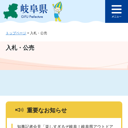
ペ
メ
このページの本文へ
ー
ニ
メ
ジ
ュ
ニ
の
ー
ュ
先
を
ー
頭
飛
トップページ
>
入札・公売
で
ば
す
し
入札・公売
。
て
本
文
へ
重要なお知らせ
知事記者会見「楽しすぎるぞ岐阜！岐阜県アウトドア