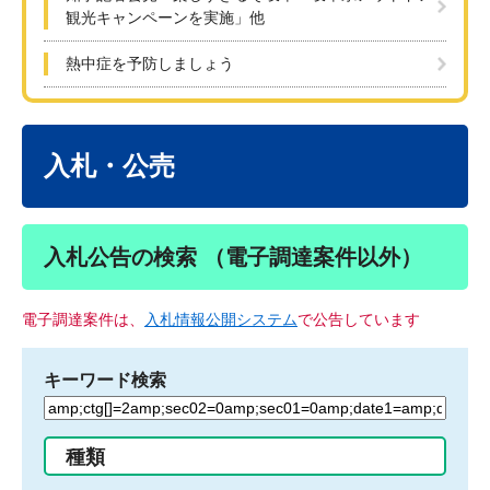
観光キャンペーンを実施」他
熱中症を予防しましょう
本
文
入札・公売
入札公告の検索 （電子調達案件以外）
電子調達案件は、
入札情報公開システム
で公告しています
キーワード検索
検
索
す
種類
る