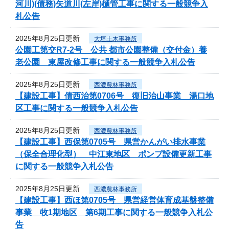
河川)(債務)矢道川(左岸)樋管工事に関する一般競争入
札公告
2025年8月25日更新
大垣土木事務所
公園工第交R7-2号 公共 都市公園整備（交付金）養
老公園 東屋改修工事に関する一般競争入札公告
2025年8月25日更新
西濃農林事務所
【建設工事】債西治第0706号 復旧治山事業 湯口地
区工事に関する一般競争入札公告
2025年8月25日更新
西濃農林事務所
【建設工事】西保第0705号 県営かんがい排水事業
（保全合理化型） 中江東地区 ポンプ設備更新工事
に関する一般競争入札公告
2025年8月25日更新
西濃農林事務所
【建設工事】西ほ第0705号 県営経営体育成基盤整備
事業 牧1期地区 第6期工事に関する一般競争入札公
告