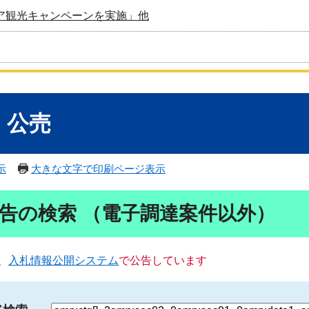
ア観光キャンペーンを実施」他
・公売
示
大きな文字で印刷ページ表示
告の検索 （電子調達案件以外）
、
入札情報公開システム
で公告しています