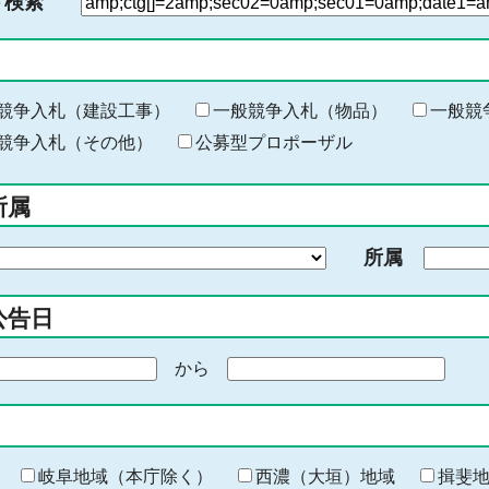
ド検索
検
索
す
る
キ
競争入札（建設工事）
一般競争入札（物品）
一般競
ー
競争入札（その他）
公募型プロポーザル
ワ
ー
所属
ド
を
所属
入
力
公告日
から
期
間
の
終
わ
岐阜地域（本庁除く）
西濃（大垣）地域
揖斐