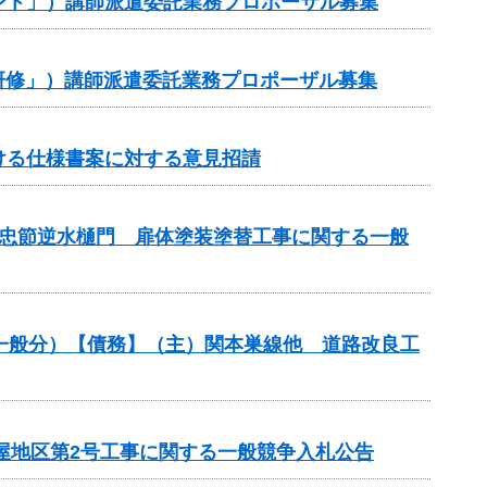
ント」）講師派遣委託業務プロポーザル募集
研修」）講師派遣委託業務プロポーザル募集
ける仕様書案に対する意見招請
業 忠節逆水樋門 扉体塗装塗替工事に関する一般
良（一般分）【債務】（主）関本巣線他 道路改良工
屋地区第2号工事に関する一般競争入札公告