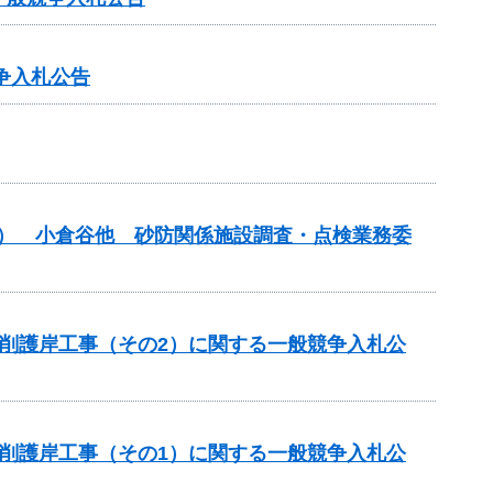
争入札公告
債務） 小倉谷他 砂防関係施設調査・点検業務委
川掘削護岸工事（その2）に関する一般競争入札公
川掘削護岸工事（その1）に関する一般競争入札公