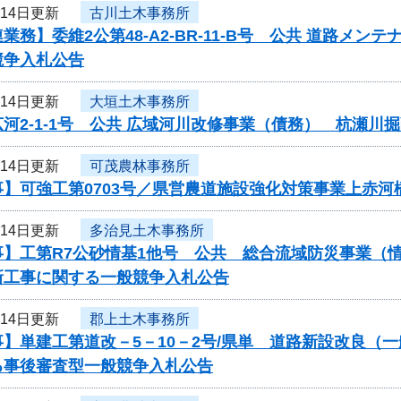
月14日更新
古川土木事務所
業務】委維2公第48-A2-BR-11-B号 公共 道路メ
競争入札公告
月14日更新
大垣土木事務所
河2-1-1号 公共 広域河川改修事業（債務） 杭瀬
月14日更新
可茂農林事務所
事】可強工第0703号／県営農道施設強化対策事業上赤河
月14日更新
多治見土木事務所
事】工第R7公砂情基1他号 公共 総合流域防災事業（
新工事に関する一般競争入札公告
月14日更新
郡上土木事務所
】単建工第道改－5－10－2号/県単 道路新設改良（
る事後審査型一般競争入札公告