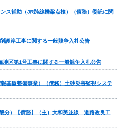
ンテナンス補助（JR跨線橋梁点検）（債務）委託に関
川掘削護岸工事に関する一般競争入札公告
橋地区第1号工事に関する一般競争入札公告
情報基盤整備事業）（債務）土砂災害監視システ
一般分）【債務】（主）大和美並線 道路改良工