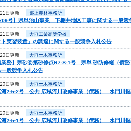
月21日更新
郡上農林事務所
709号】県単治山事業 下棚井地区工事に関する一般競
月21日更新
大垣工業高等学校
クト実習装置」の調達に関する一般競争入札公告
月20日更新
大垣土木事務所
業務】県砂委第砂修点R7-S-1号 県単 砂防修繕（
る一般競争入札公告
月20日更新
大垣土木事務所
河2-5-2号 公共 広域河川改修事業（債務） 水門
月20日更新
大垣土木事務所
河2-5-1号 公共 広域河川改修事業（債務） 水門