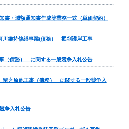
通知書・減額通知書作成等業務一式（単価契約）
 河川維持修繕事業(債務） 掘削護岸工事
工事（債務） に関する一般競争入札公告
他 留之原他工事（債務） に関する一般競争入
競争入札公告