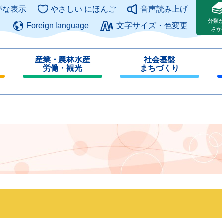
このページの本文へ
がな表示
やさしい にほんご
音声読み上げ
分類
Foreign language
文字サイズ・色変更
さが
産業・農林水産
社会基盤
労働・観光
まちづくり
閉
閉
じ
じ
る
る