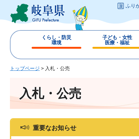
ペ
メ
ふり
ー
ニ
ジ
ュ
の
ー
先
を
くらし・防災
子ども・女性
頭
飛
環境
医療・福祉
で
ば
閉
閉
す
し
じ
じ
。
て
る
る
トップページ
>
入札・公売
本
文
へ
入札・公売
重要なお知らせ