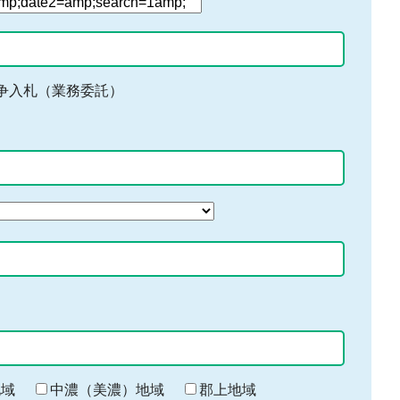
争入札（業務委託）
地域
中濃（美濃）地域
郡上地域