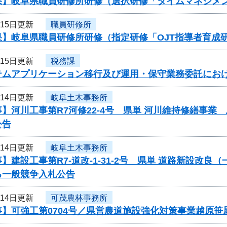
果】岐阜県職員研修所研修（選択研修「タイムマネジメ
月15日更新
職員研修所
果】岐阜県職員研修所研修（指定研修「OJT指導者育成
月15日更新
税務課
テムアプリケーション移行及び運用・保守業務委託にお
月14日更新
岐阜土木事務所
】河川工事第R7河修22-4号 県単 河川維持修繕事
公告
月14日更新
岐阜土木事務所
】建設工事第R7-道改-1-31-2号 県単 道路新設改
る一般競争入札公告
月14日更新
可茂農林事務所
事】可強工第0704号／県営農道施設強化対策事業越原笹