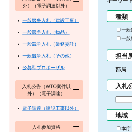
キーワー
外）（電子調達以外）
種類
一般競争入札（建設工事）
一般
一般競争入札（物品）
一般
一般競争入札（業務委託）
担当
一般競争入札（その他）
公募型プロポーザル
部局
入札
入札公告（WTO案件以
外）（電子調達）
期
間
電子調達（建設工事以外）
の
地域
始
入札参加資格
ま
本庁