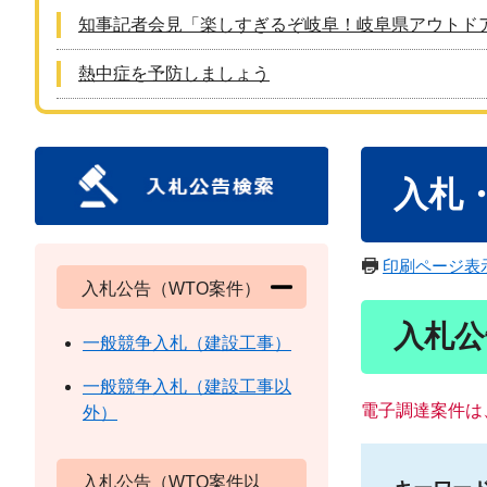
知事記者会見「楽しすぎるぞ岐阜！岐阜県アウトド
熱中症を予防しましょう
本
入札
文
印刷ページ表
入札公告（WTO案件）
入札公
一般競争入札（建設工事）
一般競争入札（建設工事以
電子調達案件は
外）
入札公告（WTO案件以