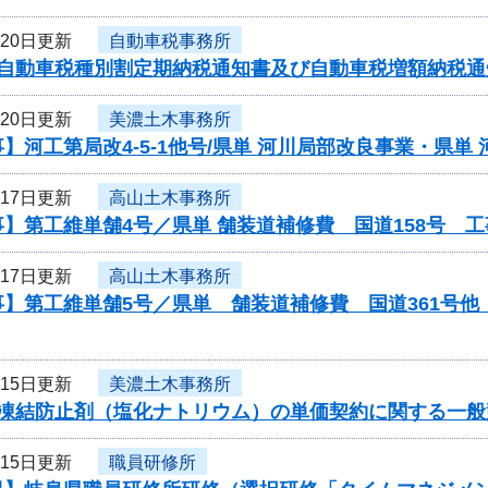
月20日更新
自動車税事務所
度自動車税種別割定期納税通知書及び自動車税増額納税
月20日更新
美濃土木事務所
】河工第局改4-5-1他号/県単 河川局部改良事業・県単
月17日更新
高山土木事務所
】第工維単舗4号／県単 舗装道補修費 国道158号 
月17日更新
高山土木事務所
事】第工維単舗5号／県単 舗装道補修費 国道361号
月15日更新
美濃土木事務所
度凍結防止剤（塩化ナトリウム）の単価契約に関する一般
月15日更新
職員研修所