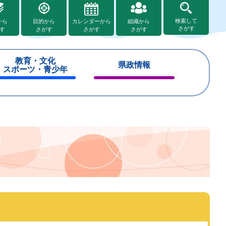
検索して
から
目的から
カレンダーから
組織から
さがす
す
さがす
さがす
さがす
教育・文化
県政情報
スポーツ・青少年
閉
閉
じ
じ
る
る