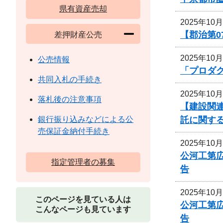
県有資産売却
2025年10
【郡治第0
差押財産公売
2025年10
公売情報
「プロダ
共同入札の手続き
2025年10
落札後の注意事項
【建設関連
託に関す
銀行振り込みなどによる公
売保証金納付手続き
2025年10
公河工第広
指定管理者の募集
告
2025年10
このページを見ている人は
公河工第広
こんなページも見ています
告