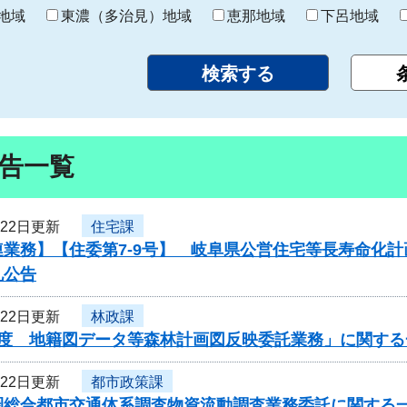
り
地域
東濃（多治見）地域
恵那地域
下呂地域
告一覧
月22日更新
住宅課
連業務】【住委第7-9号】 岐阜県公営住宅等長寿命化
札公告
月22日更新
林政課
年度 地籍図データ等森林計画図反映委託業務」に関する
月22日更新
都市政策課
圏総合都市交通体系調査物資流動調査業務委託に関する