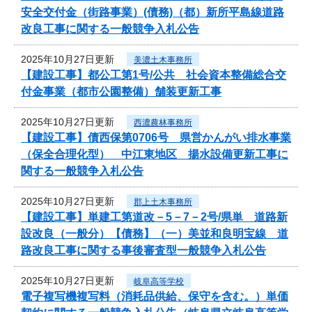
安全交付金（街路事業）(債務)（都）新所平島線道路
改良工事に関する一般競争入札公告
2025年10月27日更新
美濃土木事務所
【建設工事】都公工第1号/公共 社会資本整備総合交
付金事業（都市公園整備）舗装更新工事
2025年10月27日更新
西濃農林事務所
【建設工事】債西保第0706号 県営かんがい排水事業
（保全合理化型） 中江東地区 揚水設備更新工事に
関する一般競争入札公告
2025年10月27日更新
郡上土木事務所
【建設工事】単建工第道改－5－7－2号/県単 道路新
設改良（一般分）【債務】（一）美並和良明宝線 道
路改良工事に関する事後審査型一般競争入札公告
2025年10月27日更新
岐阜高等学校
電子複写機複写料（消耗品供給、保守を含む。）単価