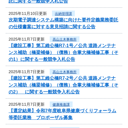
託に関する一般競争入札公告
2025年11月10日更新
出納管理課
次期電子調達システム構築に向けた要件定義業務委託
の仕様書案に対する意見招請に関する公告
2025年11月7日更新
高山土木事務所
【建設工事】第工維公橋R7-1号／公共 道路メンテナ
ンス補助（橋梁補修）（債務）合掌大橋補修工事（そ
の1）に関する一般競争入札公告
2025年11月7日更新
高山土木事務所
【建設工事】第工維公橋R7-2号／公共 道路メンテナ
ンス補助（橋梁補修）（債務）合掌大橋補修工事（そ
の2） に関する一般競争入札公告
2025年11月7日更新
健康推進課
【選定結果】令和7年度岐阜県健康づくりフォーラム
等委託業務 プロポーザル募集