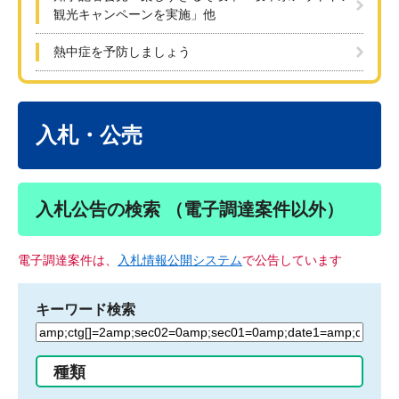
観光キャンペーンを実施」他
熱中症を予防しましょう
本
文
入札・公売
入札公告の検索 （電子調達案件以外）
電子調達案件は、
入札情報公開システム
で公告しています
キーワード検索
検
索
す
種類
る