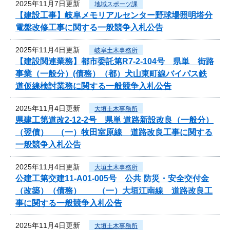
2025年11月7日更新
地域スポーツ課
【建設工事】岐阜メモリアルセンター野球場照明塔分
電盤改修工事に関する一般競争入札公告
2025年11月4日更新
岐阜土木事務所
【建設関連業務】都市委託第R7-2-104号 県単 街路
事業（一般分）(債務）（都）犬山東町線バイパス鉄
道仮線検討業務に関する一般競争入札公告
2025年11月4日更新
大垣土木事務所
県建工第道改2-12-2号 県単 道路新設改良（一般分）
（翌債） （一）牧田室原線 道路改良工事に関する
一般競争入札公告
2025年11月4日更新
大垣土木事務所
公建工第交建11-A01-005号 公共 防災・安全交付金
（改築）（債務） （一）大垣江南線 道路改良工
事に関する一般競争入札公告
2025年11月4日更新
大垣土木事務所