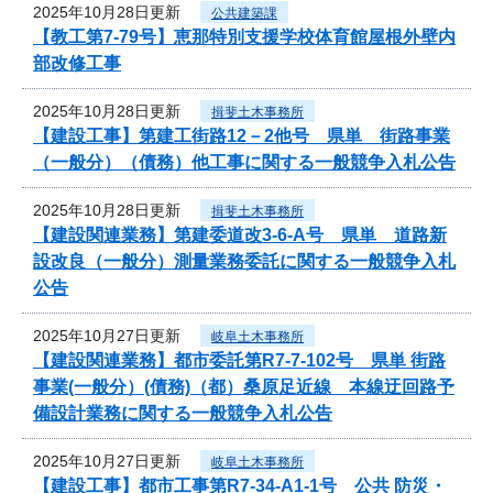
2025年10月28日更新
公共建築課
【教工第7-79号】恵那特別支援学校体育館屋根外壁内
部改修工事
2025年10月28日更新
揖斐土木事務所
【建設工事】第建工街路12－2他号 県単 街路事業
（一般分）（債務）他工事に関する一般競争入札公告
2025年10月28日更新
揖斐土木事務所
【建設関連業務】第建委道改3-6-A号 県単 道路新
設改良（一般分）測量業務委託に関する一般競争入札
公告
2025年10月27日更新
岐阜土木事務所
【建設関連業務】都市委託第R7-7-102号 県単 街路
事業(一般分）(債務)（都）桑原足近線 本線迂回路予
備設計業務に関する一般競争入札公告
2025年10月27日更新
岐阜土木事務所
【建設工事】都市工事第R7-34-A1-1号 公共 防災・