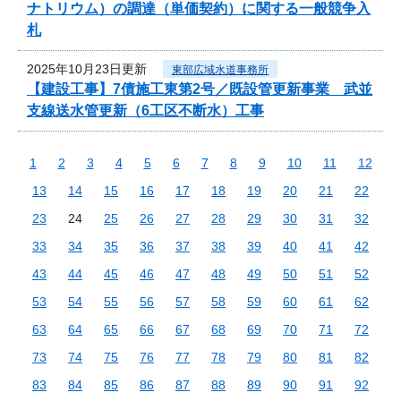
ナトリウム）の調達（単価契約）に関する一般競争入
札
2025年10月23日更新
東部広域水道事務所
【建設工事】7債施工東第2号／既設管更新事業 武並
支線送水管更新（6工区不断水）工事
1
2
3
4
5
6
7
8
9
10
11
12
13
14
15
16
17
18
19
20
21
22
23
24
25
26
27
28
29
30
31
32
33
34
35
36
37
38
39
40
41
42
43
44
45
46
47
48
49
50
51
52
53
54
55
56
57
58
59
60
61
62
63
64
65
66
67
68
69
70
71
72
73
74
75
76
77
78
79
80
81
82
83
84
85
86
87
88
89
90
91
92