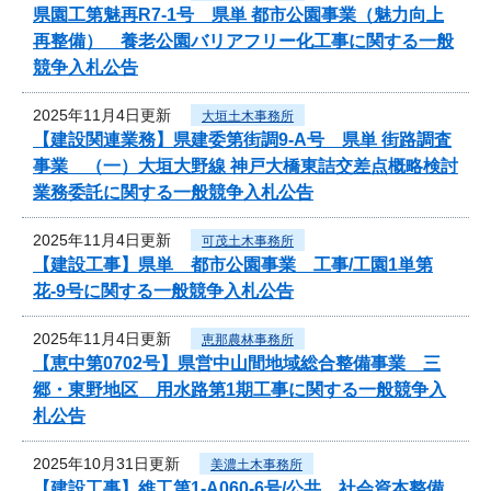
県園工第魅再R7-1号 県単 都市公園事業（魅力向上
再整備） 養老公園バリアフリー化工事に関する一般
競争入札公告
2025年11月4日更新
大垣土木事務所
【建設関連業務】県建委第街調9-A号 県単 街路調査
事業 （一）大垣大野線 神戸大橋東詰交差点概略検討
業務委託に関する一般競争入札公告
2025年11月4日更新
可茂土木事務所
【建設工事】県単 都市公園事業 工事/工園1単第
花-9号に関する一般競争入札公告
2025年11月4日更新
恵那農林事務所
【恵中第0702号】県営中山間地域総合整備事業 三
郷・東野地区 用水路第1期工事に関する一般競争入
札公告
2025年10月31日更新
美濃土木事務所
【建設工事】維工第1-A060-6号/公共 社会資本整備