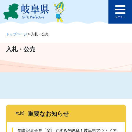
ペ
メ
このページの本文へ
ー
ニ
メ
ジ
ュ
ニ
の
ー
ュ
先
を
ー
頭
飛
トップページ
>
入札・公売
で
ば
す
し
入札・公売
。
て
本
文
へ
重要なお知らせ
知事記者会見「楽しすぎるぞ岐阜！岐阜県アウトドア