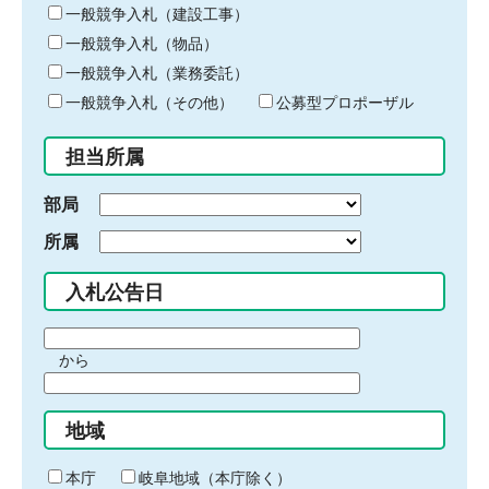
キ
一般競争入札（建設工事）
ー
一般競争入札（物品）
ワ
一般競争入札（業務委託）
ー
ド
一般競争入札（その他）
公募型プロポーザル
を
入
担当所属
力
部局
所属
入札公告日
期
から
間
期
の
間
始
地域
の
ま
終
り
わ
本庁
岐阜地域（本庁除く）