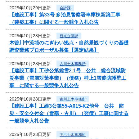
2025年10月29日更新
会計課
【建設工事】第33号 多治見警察署車庫棟新築工事
（建築工事）に関する一般競争入札公告
2025年10月28日更新
観光企画課
木曽川中流域のにぎわい拠点・自然景観づくりの基礎
調査業務プロポーザル募集【選定結果】
2025年10月28日更新
古川土木事務所
【建設工事】工砂公第総雪2-1号 公共 総合流域防
災事業（雪崩対策事業）（債務）桂上1雪崩防護壁工
事 に関する一般競争入札公告
2025年10月28日更新
古川土木事務所
【建設工事】工維3公第55-A015-K2他号 公共 防
災・安全交付金（雪寒・古川）（翌債）工事に関する
一般競争入札公告
2025年10月28日更新
下呂土木事務所