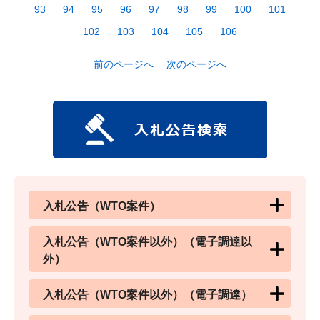
93
94
95
96
97
98
99
100
101
102
103
104
105
106
前のページへ
次のページへ
入札公告（WTO案件）
入札公告（WTO案件以外）（電子調達以
外）
入札公告（WTO案件以外）（電子調達）