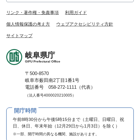
リンク・著作権・免責事項
利用ガイド
個人情報保護の考え方
ウェブアクセシビリティ方針
サイトマップ
岐阜県庁
GIFU Prefectural Office
〒500-8570
岐阜市薮田南2丁目1番1号
電話番号 058-272-1111（代表）
（法人番号4000020210005）
開庁時間
午前8時30分から午後5時15分まで
（土曜日、日曜日、祝
日、休日、年末年始（12月29日から1月3日）を除く）
※一部、開庁時間の異なる機関、施設があります。