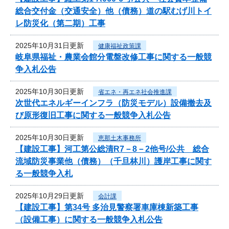
総合交付金（交通安全）他（債務）道の駅むげ川トイ
レ防災化（第二期）工事
2025年10月31日更新
健康福祉政策課
岐阜県福祉・農業会館分電盤改修工事に関する一般競
争入札公告
2025年10月30日更新
省エネ・再エネ社会推進課
次世代エネルギーインフラ（防災モデル）設備撤去及
び原形復旧工事に関する一般競争入札公告
2025年10月30日更新
恵那土木事務所
【建設工事】河工第公総清R7－8－2他号/公共 総合
流域防災事業他（債務）（千旦林川）護岸工事に関す
る一般競争入札
2025年10月29日更新
会計課
【建設工事】第34号 多治見警察署車庫棟新築工事
（設備工事）に関する一般競争入札公告