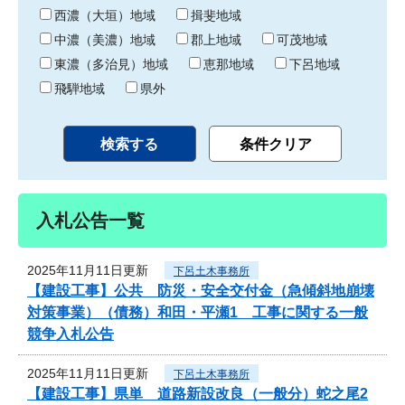
り
西濃（大垣）地域
揖斐地域
中濃（美濃）地域
郡上地域
可茂地域
東濃（多治見）地域
恵那地域
下呂地域
飛騨地域
県外
入札公告一覧
2025年11月11日更新
下呂土木事務所
【建設工事】公共 防災・安全交付金（急傾斜地崩壊
対策事業）（債務）和田・平瀬1 工事に関する一般
競争入札公告
2025年11月11日更新
下呂土木事務所
【建設工事】県単 道路新設改良（一般分）蛇之尾2