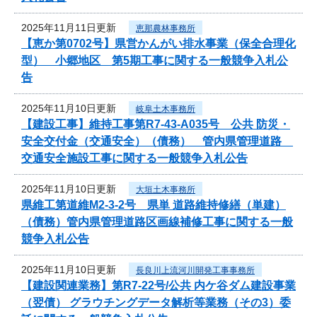
2025年11月11日更新
恵那農林事務所
【恵か第0702号】県営かんがい排水事業（保全合理化
型） 小郷地区 第5期工事に関する一般競争入札公
告
2025年11月10日更新
岐阜土木事務所
【建設工事】維持工事第R7-43-A035号 公共 防災・
安全交付金（交通安全）（債務） 管内県管理道路
交通安全施設工事に関する一般競争入札公告
2025年11月10日更新
大垣土木事務所
県維工第道維M2-3-2号 県単 道路維持修繕（単建）
（債務）管内県管理道路区画線補修工事に関する一般
競争入札公告
2025年11月10日更新
長良川上流河川開発工事事務所
【建設関連業務】第R7-22号/公共 内ケ谷ダム建設事業
（翌債） グラウチングデータ解析等業務（その3）委