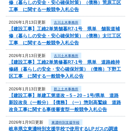
修（暮らしの安全・安心確保対策）（債務）荒原工区
工事 に関する一般競争入札公告
2026年1月13日更新
古川土木事務所
【建設工事】工維2単第舗暮R7-1号 県単 舗装道補
修（暮らしの安全・安心確保対策）（債務）太江工区
工事 に関する一般競争入札公告
2026年1月13日更新
古川土木事務所
【建設工事】工維2単第修暮R7-1号 県単 道路維持
修繕（暮らしの安全・安心確保対策）（債務）下野工
区工事 に関する一般競争入札公告
2026年1月13日更新
郡上土木事務所
【建設工事】単建工第道改－5－20－1号/県単 道路
新設改良（一般分）【債務】（一）惣則高鷲線 道路
改良工事に関する事後審査型一般競争入札公告
2026年1月9日更新
東濃特別支援学校
岐阜県立東濃特別支援学校で使用するLPガスの調達