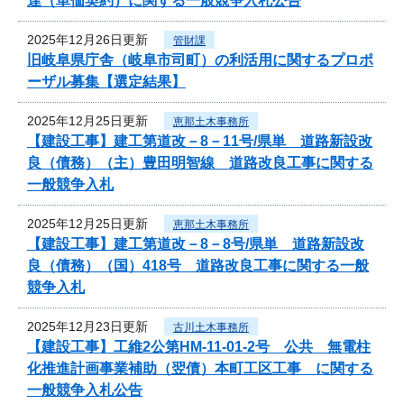
達（単価契約）に関する一般競争入札公告
2025年12月26日更新
管財課
旧岐阜県庁舎（岐阜市司町）の利活用に関するプロポ
ーザル募集【選定結果】
2025年12月25日更新
恵那土木事務所
【建設工事】建工第道改－8－11号/県単 道路新設改
良（債務）（主）豊田明智線 道路改良工事に関する
一般競争入札
2025年12月25日更新
恵那土木事務所
【建設工事】建工第道改－8－8号/県単 道路新設改
良（債務）（国）418号 道路改良工事に関する一般
競争入札
2025年12月23日更新
古川土木事務所
【建設工事】工維2公第HM-11-01-2号 公共 無電柱
化推進計画事業補助（翌債）本町工区工事 に関する
一般競争入札公告