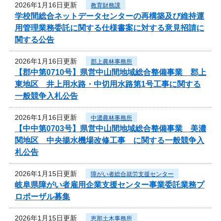
2026年1月16日更新
教育財務課
学校間総合ネットデータセンターの再構築及び維持運
用管理業務委託に関する仕様書案に対する意見招請に
関する公告
2026年1月16日更新
郡上農林事務所
【郡中第0710号】県営中山間地域総合整備事業 郡上
東地区 井上用水路・中切用水路第1号工事に関する
一般競争入札公告
2026年1月16日更新
中濃農林事務所
【中中第0703号】県営中山間地域総合整備事業 美濃
関地区 中央揚水機場改修工事 に関する一般競争入
札公告
2026年1月15日更新
障がい者総合就労支援センター
岐阜県障がい者雇用企業支援センター事業委託業務プ
ロポーザル募集
2026年1月15日更新
恵那土木事務所