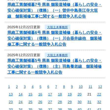
県維工第舗補暮7号 県単 舗装道補修（暮らしの安全・
安心確保対策）（債務）（一）曽井中島美江寺大垣
線 舗装補修工事に関する一般競争入札公告
2025年12月22日更新
大垣土木事務所
県維工第舗補暮6号 県単 舗装道補修（暮らしの安全・
安心確保対策）（債務）（一）川合垂井線他 舗装補
修工事に関する一般競争入札公告
2025年12月22日更新
大垣土木事務所
県維工第舗補暮5号 県単 舗装道補修（暮らしの安全・
安心確保対策）（債務）（主）羽島養老線 舗装補修
工事に関する一般競争入札公告
1
2
3
4
5
6
7
8
9
10
11
12
13
14
15
16
17
18
19
20
21
22
23
24
25
26
27
28
29
30
31
32
33
34
35
36
37
38
39
40
41
42