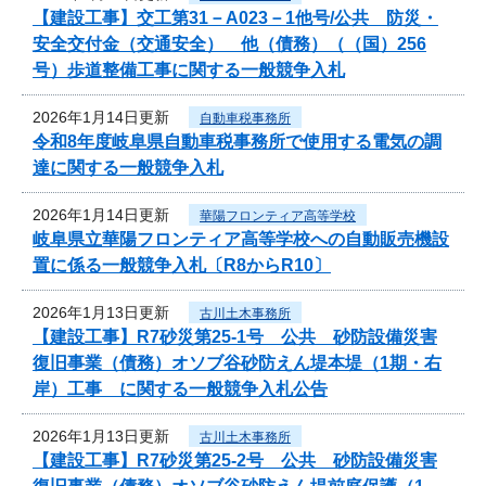
【建設工事】交工第31－A023－1他号/公共 防災・
安全交付金（交通安全） 他（債務）（（国）256
号）歩道整備工事に関する一般競争入札
2026年1月14日更新
自動車税事務所
令和8年度岐阜県自動車税事務所で使用する電気の調
達に関する一般競争入札
2026年1月14日更新
華陽フロンティア高等学校
岐阜県立華陽フロンティア高等学校への自動販売機設
置に係る一般競争入札〔R8からR10〕
2026年1月13日更新
古川土木事務所
【建設工事】R7砂災第25-1号 公共 砂防設備災害
復旧事業（債務）オソブ谷砂防えん堤本堤（1期・右
岸）工事 に関する一般競争入札公告
2026年1月13日更新
古川土木事務所
【建設工事】R7砂災第25-2号 公共 砂防設備災害