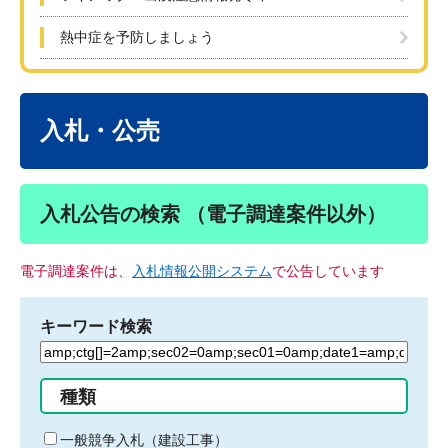
熱中症を予防しましょう
本
文
入札・公売
入札公告の検索 （電子調達案件以外）
電子調達案件は、
入札情報公開システム
で公告しています
キーワード検索
検
索
す
種類
る
キ
一般競争入札（建設工事）