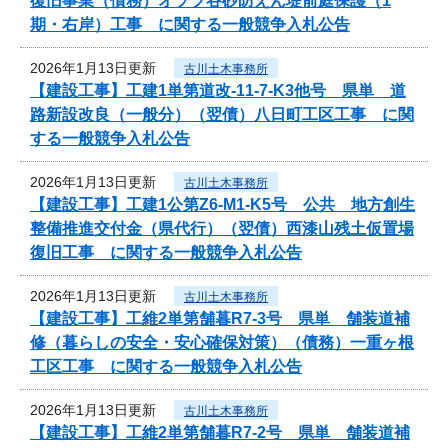
復旧事業（債務）オソブ谷砂防えん堤前庭保護（1
期・右岸）工事 に関する一般競争入札公告
2026年1月13日更新
古川土木事務所
【建設工事】工建1単第道改-11-7-K3他号 県単 道
路新設改良（一般分）（翌債）八日町工区工事 に関
する一般競争入札公告
2026年1月13日更新
古川土木事務所
【建設工事】工建1公第Z6-M1-K5号 公共 地方創生
整備推進交付金（県代行）（翌債）西漆山残土仮置場
復旧工事 に関する一般競争入札公告
2026年1月13日更新
古川土木事務所
【建設工事】工維2単第舗暮R7-3号 県単 舗装道補
修（暮らしの安全・安心確保対策）（債務）一重ヶ根
工区工事 に関する一般競争入札公告
2026年1月13日更新
古川土木事務所
【建設工事】工維2単第舗暮R7-2号 県単 舗装道補