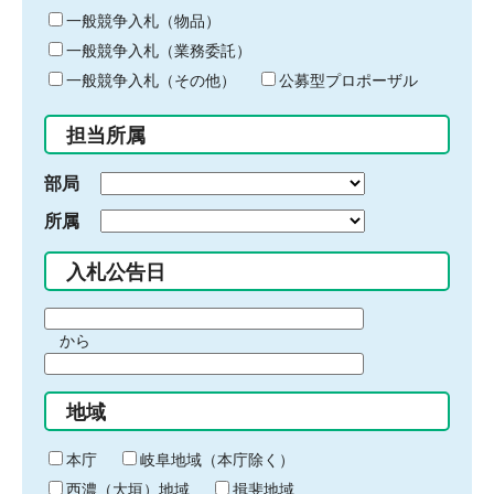
ー
一般競争入札（物品）
ワ
一般競争入札（業務委託）
ー
ド
一般競争入札（その他）
公募型プロポーザル
を
入
担当所属
力
部局
所属
入札公告日
期
から
間
期
の
間
始
地域
の
ま
終
り
わ
本庁
岐阜地域（本庁除く）
り
西濃（大垣）地域
揖斐地域