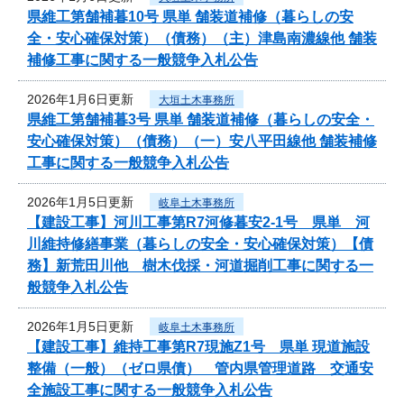
県維工第舗補暮10号 県単 舗装道補修（暮らしの安
全・安心確保対策）（債務）（主）津島南濃線他 舗装
補修工事に関する一般競争入札公告
2026年1月6日更新
大垣土木事務所
県維工第舗補暮3号 県単 舗装道補修（暮らしの安全・
安心確保対策）（債務）（一）安八平田線他 舗装補修
工事に関する一般競争入札公告
2026年1月5日更新
岐阜土木事務所
【建設工事】河川工事第R7河修暮安2-1号 県単 河
川維持修繕事業（暮らしの安全・安心確保対策）【債
務】新荒田川他 樹木伐採・河道掘削工事に関する一
般競争入札公告
2026年1月5日更新
岐阜土木事務所
【建設工事】維持工事第R7現施Z1号 県単 現道施設
整備（一般）（ゼロ県債） 管内県管理道路 交通安
全施設工事に関する一般競争入札公告