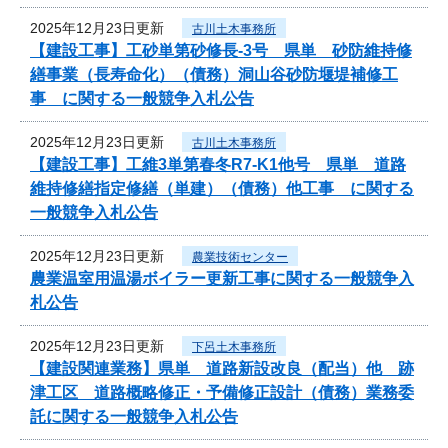
2025年12月23日更新
古川土木事務所
【建設工事】工砂単第砂修長-3号 県単 砂防維持修
繕事業（長寿命化）（債務）洞山谷砂防堰堤補修工
事 に関する一般競争入札公告
2025年12月23日更新
古川土木事務所
【建設工事】工維3単第春冬R7-K1他号 県単 道路
維持修繕指定修繕（単建）（債務）他工事 に関する
一般競争入札公告
2025年12月23日更新
農業技術センター
農業温室用温湯ボイラー更新工事に関する一般競争入
札公告
2025年12月23日更新
下呂土木事務所
【建設関連業務】県単 道路新設改良（配当）他 跡
津工区 道路概略修正・予備修正設計（債務）業務委
託に関する一般競争入札公告