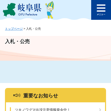
ペ
メ
このページの本文へ
ー
ニ
メ
ジ
ュ
ニ
の
ー
ュ
先
を
ー
頭
飛
トップページ
>
入札・公売
で
ば
す
し
入札・公売
。
て
本
文
へ
重要なお知らせ
ツキノワグマ出没注意情報発令中！