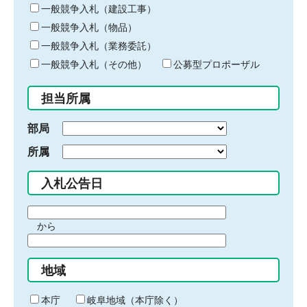
キ
一般競争入札（建設工事）
ー
一般競争入札（物品）
ワ
一般競争入札（業務委託）
ー
ド
一般競争入札（その他）
公募型プロポーザル
を
入
担当所属
力
部局
所属
入札公告日
期
から
間
期
の
間
始
地域
の
ま
終
り
わ
本庁
岐阜地域（本庁除く）