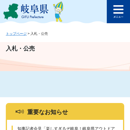
ペ
メ
このページの本文へ
ー
ニ
メ
ジ
ュ
ニ
の
ー
ュ
先
を
ー
頭
飛
トップページ
>
入札・公売
で
ば
す
し
入札・公売
。
て
本
文
へ
重要なお知らせ
知事記者会見「楽しすぎるぞ岐阜！岐阜県アウトドア