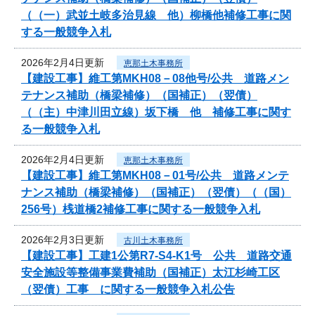
（（一）武並土岐多治見線 他）柳橋他補修工事に関
する一般競争入札
2026年2月4日更新
恵那土木事務所
【建設工事】維工第MKH08－08他号/公共 道路メン
テナンス補助（橋梁補修）（国補正）（翌債）
（（主）中津川田立線）坂下橋 他 補修工事に関す
る一般競争入札
2026年2月4日更新
恵那土木事務所
【建設工事】維工第MKH08－01号/公共 道路メンテ
ナンス補助（橋梁補修）（国補正）（翌債）（（国）
256号）桟道橋2補修工事に関する一般競争入札
2026年2月3日更新
古川土木事務所
【建設工事】工建1公第R7-S4-K1号 公共 道路交通
安全施設等整備事業費補助（国補正）太江杉崎工区
（翌債）工事 に関する一般競争入札公告