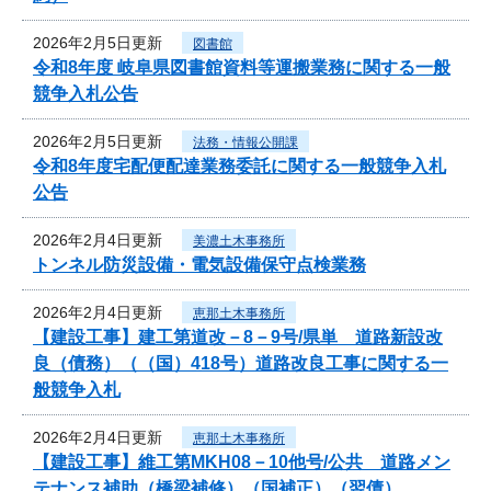
2026年2月5日更新
図書館
令和8年度 岐阜県図書館資料等運搬業務に関する一般
競争入札公告
2026年2月5日更新
法務・情報公開課
令和8年度宅配便配達業務委託に関する一般競争入札
公告
2026年2月4日更新
美濃土木事務所
トンネル防災設備・電気設備保守点検業務
2026年2月4日更新
恵那土木事務所
【建設工事】建工第道改－8－9号/県単 道路新設改
良（債務）（（国）418号）道路改良工事に関する一
般競争入札
2026年2月4日更新
恵那土木事務所
【建設工事】維工第MKH08－10他号/公共 道路メン
テナンス補助（橋梁補修）（国補正）（翌債）