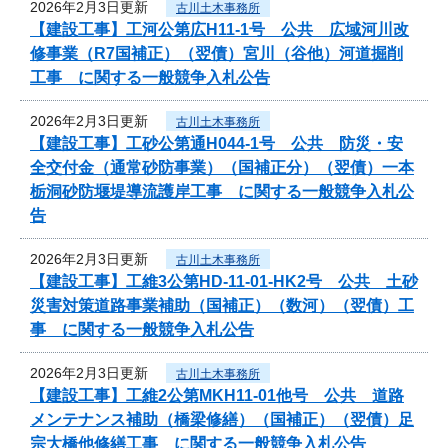
2026年2月3日更新
古川土木事務所
【建設工事】工河公第広H11-1号 公共 広域河川改
修事業（R7国補正）（翌債）宮川（谷他）河道掘削
工事 に関する一般競争入札公告
2026年2月3日更新
古川土木事務所
【建設工事】工砂公第通H044-1号 公共 防災・安
全交付金（通常砂防事業）（国補正分）（翌債）一本
栃洞砂防堰堤導流護岸工事 に関する一般競争入札公
告
2026年2月3日更新
古川土木事務所
【建設工事】工維3公第HD-11-01-HK2号 公共 土砂
災害対策道路事業補助（国補正）（数河）（翌債）工
事 に関する一般競争入札公告
2026年2月3日更新
古川土木事務所
【建設工事】工維2公第MKH11-01他号 公共 道路
メンテナンス補助（橋梁修繕）（国補正）（翌債）足
宗大橋他修繕工事 に関する一般競争入札公告