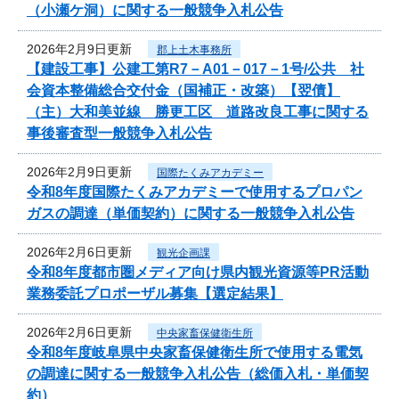
（小瀬ケ洞）に関する一般競争入札公告
2026年2月9日更新
郡上土木事務所
【建設工事】公建工第R7－A01－017－1号/公共 社
会資本整備総合交付金（国補正・改築）【翌債】
（主）大和美並線 勝更工区 道路改良工事に関する
事後審査型一般競争入札公告
2026年2月9日更新
国際たくみアカデミー
令和8年度国際たくみアカデミーで使用するプロパン
ガスの調達（単価契約）に関する一般競争入札公告
2026年2月6日更新
観光企画課
令和8年度都市圏メディア向け県内観光資源等PR活動
業務委託プロポーザル募集【選定結果】
2026年2月6日更新
中央家畜保健衛生所
令和8年度岐阜県中央家畜保健衛生所で使用する電気
の調達に関する一般競争入札公告（総価入札・単価契
約）