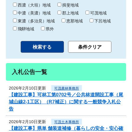
り
西濃（大垣）地域
揖斐地域
中濃（美濃）地域
郡上地域
可茂地域
東濃（多治見）地域
恵那地域
下呂地域
飛騨地域
県外
入札公告一覧
2026年2月10日更新
可茂農林事務所
【建設工事】可林工第0702号／公共林道開設工事（尾
城山線2-1工区）（R7補正）に関する一般競争入札公
告
2026年2月10日更新
可茂土木事務所
【建設工事】県単 舗装道補修（暮らしの安全・安心確