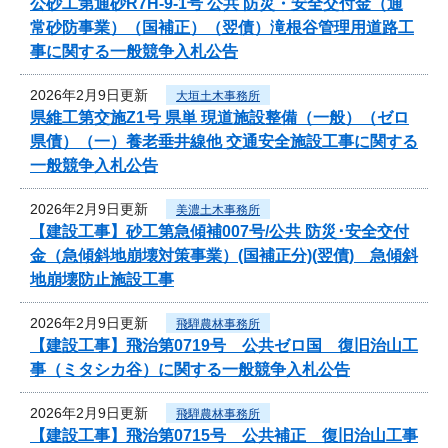
公砂工第通砂R7H-9-1号 公共 防災・安全交付金（通
常砂防事業）（国補正）（翌債）滝根谷管理用道路工
事に関する一般競争入札公告
2026年2月9日更新
大垣土木事務所
県維工第交施Z1号 県単 現道施設整備（一般）（ゼロ
県債）（一）養老垂井線他 交通安全施設工事に関する
一般競争入札公告
2026年2月9日更新
美濃土木事務所
【建設工事】砂工第急傾補007号/公共 防災･安全交付
金（急傾斜地崩壊対策事業）(国補正分)(翌債) 急傾斜
地崩壊防止施設工事
2026年2月9日更新
飛騨農林事務所
【建設工事】飛治第0719号 公共ゼロ国 復旧治山工
事（ミタシカ谷）に関する一般競争入札公告
2026年2月9日更新
飛騨農林事務所
【建設工事】飛治第0715号 公共補正 復旧治山工事