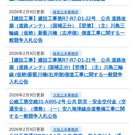
2026年2月9日更新
岐阜土木事務所
【建設工事】建設工事第R7-R7-D1-22号 公共 道路改
築（道路メンテ）（国補正分）【翌債】（主）川島三
輪線（仮称）新藍川橋（左岸側）側道工事に関する一
般競争入札公告
2026年2月9日更新
岐阜土木事務所
【建設工事】建設工事第R7-R7-D1-21号 公共 道路改
築（道路メンテ）(国補正分)【翌債】（主）川島三輪
線 (仮称)新藍川橋(右岸側)側道工事に関する一般競争
入札公告
2026年2月9日更新
大垣土木事務所
公維工第交維31-A005-2号 公共 防災・安全交付金（交
通安全）（債務）（一）安八海津線歩道整備工事に関
する一般競争入札公告
2026年2月9日更新
大垣土木事務所