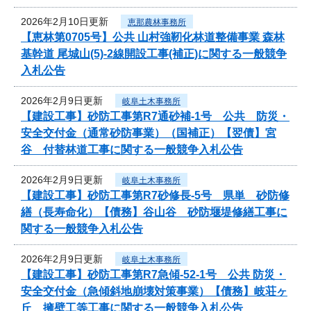
2026年2月10日更新
恵那農林事務所
【恵林第0705号】公共 山村強靭化林道整備事業 森林
基幹道 尾城山(5)-2線開設工事(補正)に関する一般競争
入札公告
2026年2月9日更新
岐阜土木事務所
【建設工事】砂防工事第R7通砂補-1号 公共 防災・
安全交付金（通常砂防事業）（国補正）【翌債】宮
谷 付替林道工事に関する一般競争入札公告
2026年2月9日更新
岐阜土木事務所
【建設工事】砂防工事第R7砂修長-5号 県単 砂防修
繕（長寿命化）【債務】谷山谷 砂防堰堤修繕工事に
関する一般競争入札公告
2026年2月9日更新
岐阜土木事務所
【建設工事】砂防工事第R7急傾-52-1号 公共 防災・
安全交付金（急傾斜地崩壊対策事業）【債務】岐荘ヶ
丘 擁壁工等工事に関する一般競争入札公告