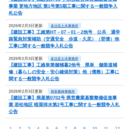
事業 更地方地区 第1号第5期工事に関する一般競争入
札公告
2026年2月3日更新
多治見土木事務所
【建設工事】工維第HT－07－01－2他号 公共 通学
路緊急対策補助（交通安全 歩道・久尻）（翌債）他
工事に関する一般競争入札公告
2026年2月3日更新
多治見土木事務所
【建設工事】工維単第舗補暮2他号 県単 舗装道補
修（暮らしの安全・安心確保対策）他（債務）工事に
関する一般競争入札公告
2026年2月3日更新
揖斐農林事務所
【建設工事】揖基第0702号 県営農業基盤整備促進事
業 若松地区 暗渠排水第2号工事に関する一般競争入札
公告
1
2
3
4
5
6
7
8
9
10
11
12