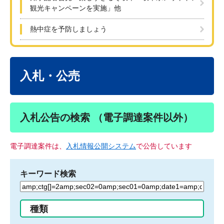
観光キャンペーンを実施」他
熱中症を予防しましょう
本
文
入札・公売
入札公告の検索 （電子調達案件以外）
電子調達案件は、
入札情報公開システム
で公告しています
キーワード検索
検
索
す
種類
る