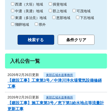
り
西濃（大垣）地域
揖斐地域
中濃（美濃）地域
郡上地域
可茂地域
東濃（多治見）地域
恵那地域
下呂地域
飛騨地域
県外
入札公告一覧
2026年2月26日更新
東部広域水道事務所
【建設工事】工東第3号／中津川浄水場電気設備修繕
工事
2026年2月26日更新
東部広域水道事務所
【建設工事】施工東第3号／恵下第1給水地点等流量計
更新工事