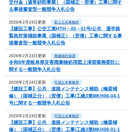
交付金（通常砂防事業）（国補正・翌債）工事に関す
る事後審査型一般競争入札公告
2026年2月24日更新
郡上土木事務所
【建設工事】公交工第HTH－05－01号/公共 通学路
緊急対策補助事業（国補正）（翌債）工事に関する事
後審査型一般競争入札公告
2026年2月24日更新
廃棄物対策課
令和8年度岐阜県災害廃棄物処理図上演習業務委託に
関する一般競争入札公告
2026年2月24日更新
可茂土木事務所
【建設工事】公共 道路メンテナンス補助（橋梁補
修）（国補正分）（翌債）工事/工維3第MKH06-04-1
号に関する一般競争入札公告
2026年2月24日更新
可茂土木事務所
【建設工事】公共 道路メンテナンス補助（橋梁補
修）（国補正分）（翌債）工事/工維3第MKH06-01-1