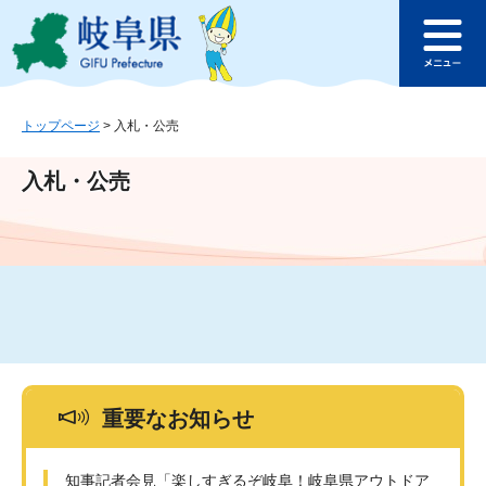
ペ
メ
このページの本文へ
ー
ニ
メ
ジ
ュ
ニ
の
ー
ュ
先
を
ー
頭
飛
トップページ
>
入札・公売
で
ば
す
し
入札・公売
。
て
本
文
へ
重要なお知らせ
知事記者会見「楽しすぎるぞ岐阜！岐阜県アウトドア