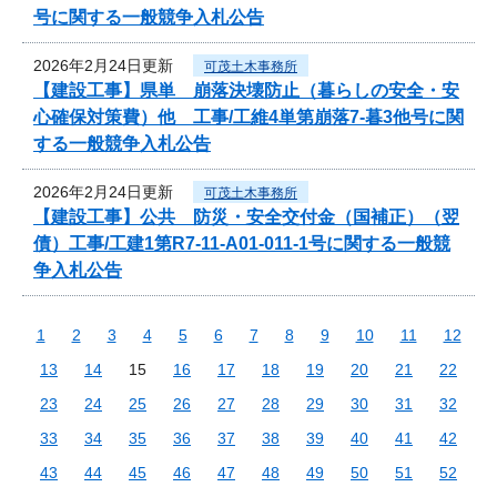
号に関する一般競争入札公告
2026年2月24日更新
可茂土木事務所
【建設工事】県単 崩落決壊防止（暮らしの安全・安
心確保対策費）他 工事/工維4単第崩落7-暮3他号に関
する一般競争入札公告
2026年2月24日更新
可茂土木事務所
【建設工事】公共 防災・安全交付金（国補正）（翌
債）工事/工建1第R7-11-A01-011-1号に関する一般競
争入札公告
1
2
3
4
5
6
7
8
9
10
11
12
13
14
15
16
17
18
19
20
21
22
23
24
25
26
27
28
29
30
31
32
33
34
35
36
37
38
39
40
41
42
43
44
45
46
47
48
49
50
51
52