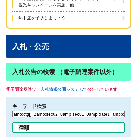
観光キャンペーンを実施」他
熱中症を予防しましょう
本
文
入札・公売
入札公告の検索 （電子調達案件以外）
電子調達案件は、
入札情報公開システム
で公告しています
キーワード検索
検
索
す
種類
る