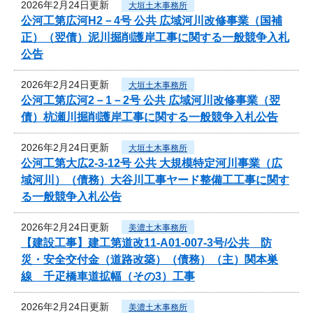
2026年2月24日更新
大垣土木事務所
公河工第広河H2－4号 公共 広域河川改修事業（国補
正）（翌債）泥川掘削護岸工事に関する一般競争入札
公告
2026年2月24日更新
大垣土木事務所
公河工第広河2－1－2号 公共 広域河川改修事業（翌
債）杭瀬川掘削護岸工事に関する一般競争入札公告
2026年2月24日更新
大垣土木事務所
公河工第大広2-3-12号 公共 大規模特定河川事業（広
域河川）（債務）大谷川工事ヤード整備工工事に関す
る一般競争入札公告
2026年2月24日更新
美濃土木事務所
【建設工事】建工第道改11-A01-007-3号/公共 防
災・安全交付金（道路改築）（債務）（主）関本巣
線 千疋橋車道拡幅（その3）工事
2026年2月24日更新
美濃土木事務所