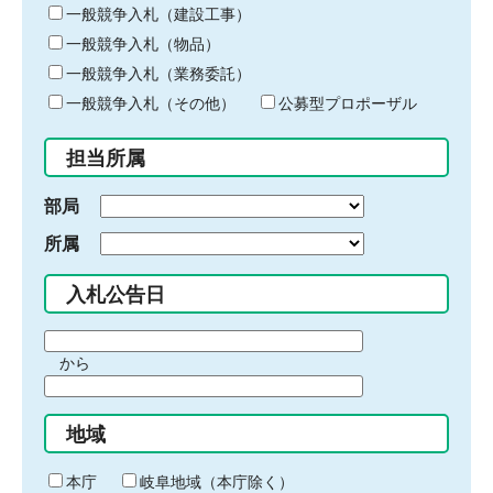
キ
一般競争入札（建設工事）
ー
一般競争入札（物品）
ワ
一般競争入札（業務委託）
ー
ド
一般競争入札（その他）
公募型プロポーザル
を
入
担当所属
力
部局
所属
入札公告日
期
から
間
期
の
間
始
地域
の
ま
終
り
わ
本庁
岐阜地域（本庁除く）