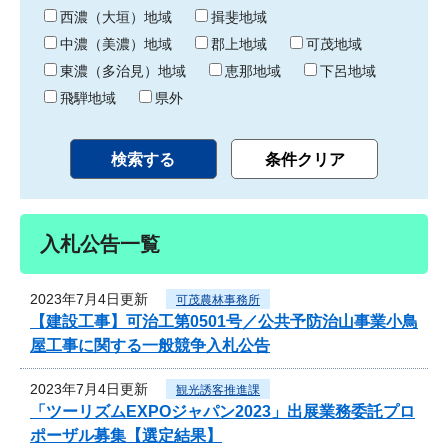
り
西濃（大垣）地域
揖斐地域
中濃（美濃）地域
郡上地域
可茂地域
東濃（多治見）地域
恵那地域
下呂地域
飛騨地域
県外
入札公告一覧
2023年7月4日更新
可茂農林事務所
【建設工事】可治工第0501号／公共予防治山事業小鳥
屋工事に関する一般競争入札公告
2023年7月4日更新
観光誘客推進課
「ツーリズムEXPOジャパン2023」出展業務委託プロ
ポーザル募集【選定結果】