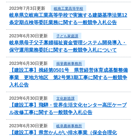
2023年7月3日更新
岐南工業高等学校
岐阜県立岐南工業高等学校で実施する建築基準法第12
条定期点検等委託業務に関する一般競争入札公告
2023年6月30日更新
子ども家庭課
岐阜県母子父子寡婦福祉資金管理システム開発導入・
保守運用業務委託に関する一般競争入札について
2023年6月30日更新
揖斐農林事務所
【建設工事】揖経第0501号 県営経営体育成基盤整備
事業 更地方地区 第2号第3期工事に関する一般競争
入札公告
2023年6月30日更新
文化創造課
【建設工事】飛騨・世界生活文化センター高圧ケーブ
ル改修工事に関する一般競争入札公告
2023年6月30日更新
岐阜農林事務所
【建設工事】県営かんがい排水事業（保全合理化