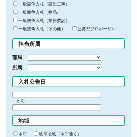
キ
一般競争入札（建設工事）
ー
一般競争入札（物品）
ワ
一般競争入札（業務委託）
ー
ド
一般競争入札（その他）
公募型プロポーザル
を
入
担当所属
力
部局
所属
入札公告日
期
から
間
期
の
間
始
地域
の
ま
終
り
わ
本庁
岐阜地域（本庁除く）