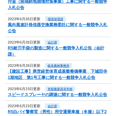
付金（急傾斜地崩壊対策事業）工事に関する一般競争
入札公告
2023年6月26日更新
環境管理課
風向風速計発信器交換業務委託に関する一般競争入札
公告
2023年6月26日更新
会計課
R5耐刃手袋の製造に関する一般競争入札公告（会計
課）
2023年6月26日更新
岐阜農林事務所
【建設工事】県営経営体育成基盤整備事業 下城田寺
1期地区 第1号工事に関する一般競争入札公告
2023年6月23日更新
恵那農業高等学校
スピードスプレーヤの調達に関する一般競争入札公告
2023年6月23日更新
会計課
R5白バイ警察官（男性）用交通乗車服（冬服）以下2