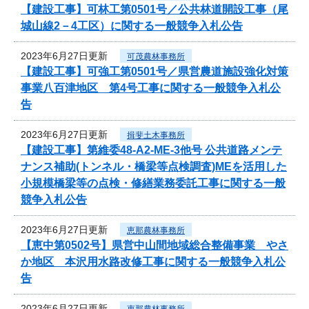
【建設工事】可林工第0501号／公共林道開設工事（尾
城山線2－4工区）に関する一般競争入札公告
2023年6月27日更新
可茂農林事務所
【建設工事】可強工第0501号／県営農道施設強化対策
事業八百津地区 第4号工事に関する一般競争入札公
告
2023年6月27日更新
揖斐土木事務所
【建設工事】第維委48-A2-ME-3他号 公共道路メンテ
ナンス補助(トンネル・橋梁等点検調査)MEを活用した
小規模橋梁等の点検・修繕業務委託工事に関する一般
競争入札公告
2023年6月27日更新
恵那農林事務所
【恵中第0502号】県営中山間地域総合整備事業 やさ
か地区 本沢用水路改修工事に関する一般競争入札公
告
2023年6月27日更新
恵那農林事務所