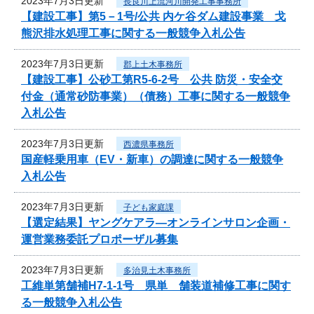
2023年7月3日更新
長良川上流河川開発工事事務所
【建設工事】第5－1号/公共 内ケ谷ダム建設事業 戈
熊沢排水処理工事に関する一般競争入札公告
2023年7月3日更新
郡上土木事務所
【建設工事】公砂工第R5-6-2号 公共 防災・安全交
付金（通常砂防事業）（債務）工事に関する一般競争
入札公告
2023年7月3日更新
西濃県事務所
国産軽乗用車（EV・新車）の調達に関する一般競争
入札公告
2023年7月3日更新
子ども家庭課
【選定結果】ヤングケアラ―オンラインサロン企画・
運営業務委託プロポーザル募集
2023年7月3日更新
多治見土木事務所
工維単第舗補H7-1-1号 県単 舗装道補修工事に関す
る一般競争入札公告