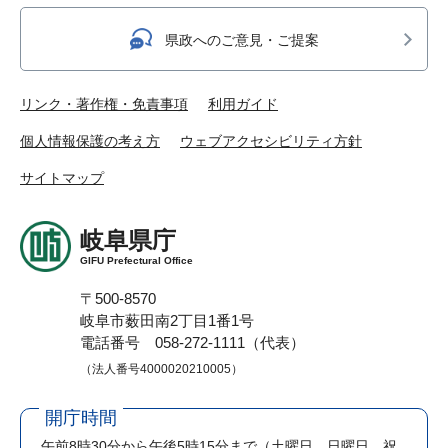
県政へのご意見・ご提案
リンク・著作権・免責事項
利用ガイド
個人情報保護の考え方
ウェブアクセシビリティ方針
サイトマップ
岐阜県庁
GIFU Prefectural Office
〒500-8570
岐阜市薮田南2丁目1番1号
電話番号 058-272-1111（代表）
（法人番号4000020210005）
開庁時間
午前8時30分から午後5時15分まで
（土曜日、日曜日、祝