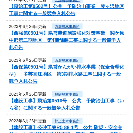
【恵治工第0502号】公共 予防治山事業 琴ヶ沢地区
工事に関する一般競争入札公告
2023年6月26日更新
西濃農林事務所
【西強第0501号】県営農道施設強化対策事業 関ケ原
中部第二期地区 第4期舗装工事に関する一般競争入
札公告
2023年6月26日更新
西濃農林事務所
【西保第0501号】県営かんがい排水事業（保全合理化
型） 多芸直江地区 第3期排水路工事に関する一般
競争入札公告
2023年6月26日更新
飛騨農林事務所
【建設工事】飛治第0510号 公共 予防治山工事（い
ら谷）に関する一般競争入札公告
2023年6月26日更新
郡上土木事務所
【建設工事】公砂工第R5-88-1号 公共 防災・安全交