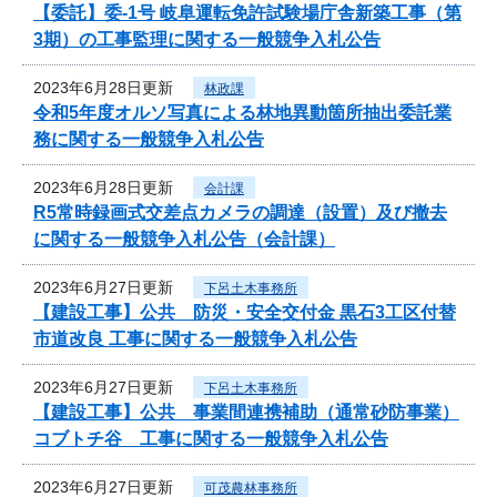
【委託】委-1号 岐阜運転免許試験場庁舎新築工事（第
3期）の工事監理に関する一般競争入札公告
2023年6月28日更新
林政課
令和5年度オルソ写真による林地異動箇所抽出委託業
務に関する一般競争入札公告
2023年6月28日更新
会計課
R5常時録画式交差点カメラの調達（設置）及び撤去
に関する一般競争入札公告（会計課）
2023年6月27日更新
下呂土木事務所
【建設工事】公共 防災・安全交付金 黒石3工区付替
市道改良 工事に関する一般競争入札公告
2023年6月27日更新
下呂土木事務所
【建設工事】公共 事業間連携補助（通常砂防事業）
コブトチ谷 工事に関する一般競争入札公告
2023年6月27日更新
可茂農林事務所