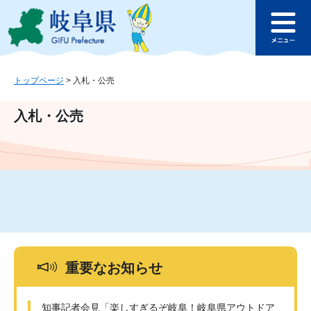
ペ
メ
このページの本文へ
ー
ニ
メ
ジ
ュ
ニ
の
ー
ュ
先
を
ー
頭
飛
トップページ
>
入札・公売
で
ば
す
し
入札・公売
。
て
本
文
へ
重要なお知らせ
知事記者会見「楽しすぎるぞ岐阜！岐阜県アウトドア