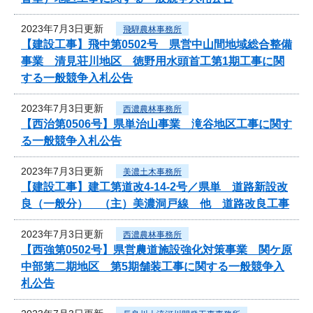
2023年7月3日更新
飛騨農林事務所
【建設工事】飛中第0502号 県営中山間地域総合整備
事業 清見荘川地区 徳野用水頭首工第1期工事に関
する一般競争入札公告
2023年7月3日更新
西濃農林事務所
【西治第0506号】県単治山事業 滝谷地区工事に関す
る一般競争入札公告
2023年7月3日更新
美濃土木事務所
【建設工事】建工第道改4-14-2号／県単 道路新設改
良（一般分） （主）美濃洞戸線 他 道路改良工事
2023年7月3日更新
西濃農林事務所
【西強第0502号】県営農道施設強化対策事業 関ケ原
中部第二期地区 第5期舗装工事に関する一般競争入
札公告