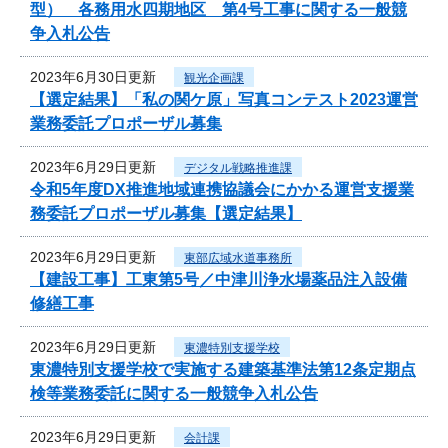
型） 各務用水四期地区 第4号工事に関する一般競
争入札公告
2023年6月30日更新
観光企画課
【選定結果】「私の関ケ原」写真コンテスト2023運営
業務委託プロポーザル募集
2023年6月29日更新
デジタル戦略推進課
令和5年度DX推進地域連携協議会にかかる運営支援業
務委託プロポーザル募集【選定結果】
2023年6月29日更新
東部広域水道事務所
【建設工事】工東第5号／中津川浄水場薬品注入設備
修繕工事
2023年6月29日更新
東濃特別支援学校
東濃特別支援学校で実施する建築基準法第12条定期点
検等業務委託に関する一般競争入札公告
2023年6月29日更新
会計課