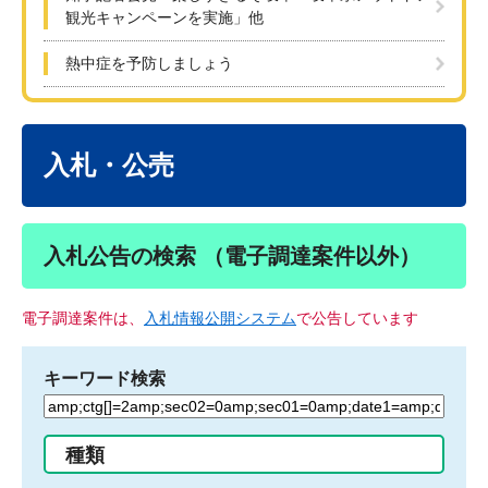
観光キャンペーンを実施」他
熱中症を予防しましょう
本
文
入札・公売
入札公告の検索 （電子調達案件以外）
電子調達案件は、
入札情報公開システム
で公告しています
キーワード検索
検
索
す
種類
る