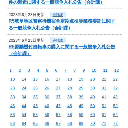
件の製造に関する一般競争入札公告（会計課）
2023年6月23日更新
会計課
R5岐阜地区警察待機宿舎定期点検等業務委託に関す
る一般競争入札公告（会計課）
2023年6月23日更新
会計課
R5原動機付自転車の購入に関する一般競争入札公告
（会計課）
1
2
3
4
5
6
7
8
9
10
11
12
13
14
15
16
17
18
19
20
21
22
23
24
25
26
27
28
29
30
31
32
33
34
35
36
37
38
39
40
41
42
43
44
45
46
47
48
49
50
51
52
53
54
55
56
57
58
59
60
61
62
63
64
65
66
67
68
69
70
71
72