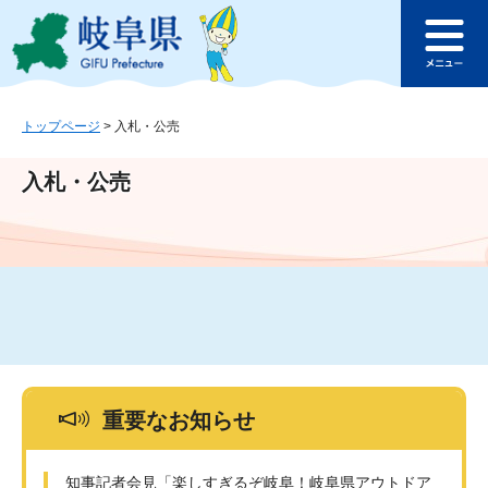
ペ
メ
このページの本文へ
ー
ニ
メ
ジ
ュ
ニ
の
ー
ュ
先
を
ー
頭
飛
トップページ
>
入札・公売
で
ば
す
し
入札・公売
。
て
本
文
へ
重要なお知らせ
知事記者会見「楽しすぎるぞ岐阜！岐阜県アウトドア