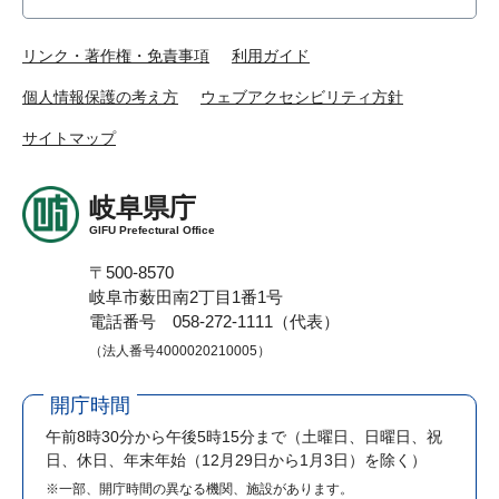
リンク・著作権・免責事項
利用ガイド
個人情報保護の考え方
ウェブアクセシビリティ方針
サイトマップ
岐阜県庁
GIFU Prefectural Office
〒500-8570
岐阜市薮田南2丁目1番1号
電話番号 058-272-1111（代表）
（法人番号4000020210005）
開庁時間
午前8時30分から午後5時15分まで
（土曜日、日曜日、祝
日、休日、年末年始（12月29日から1月3日）を除く）
※一部、開庁時間の異なる機関、施設があります。