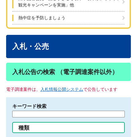
観光キャンペーンを実施」他
熱中症を予防しましょう
本
文
入札・公売
入札公告の検索 （電子調達案件以外）
電子調達案件は、
入札情報公開システム
で公告しています
キーワード検索
検
索
す
種類
る