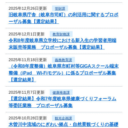
2025年12月26日更新
管財課
旧岐阜県庁舎（岐阜市司町）の利活用に関するプロポ
ーザル募集【選定結果】
2025年12月1日更新
教育財務課
令和8年度岐阜県立学校における新入生の学習者用端
末販売等業務 プロポーザル募集【選定結果】
2025年11月18日更新
義務教育課
（令和8年度整備）岐阜県市町村等GIGAスクール端末
整備（iPad Wi-Fiモデル）に係るプロポーザル募集
【選定結果】
2025年11月7日更新
健康推進課
【選定結果】令和7年度岐阜県健康づくりフォーラム
等委託業務 プロポーザル募集
2025年10月28日更新
観光企画課
木曽川中流域のにぎわい拠点・自然景観づくりの基礎