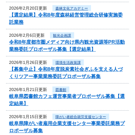
2026年2月20日更新
森林文化アカデミー
【選定結果】令和8年度森林経営管理総合研修実施委
託業務
2026年2月6日更新
観光企画課
令和8年度都市圏メディア向け県内観光資源等PR活動
業務委託プロポーザル募集【選定結果】
2026年1月26日更新
環境生活政策課
【募集中止】令和8年度脱炭素社会ぎふを支える人づ
くりツアー事業業務委託プロポーザル募集
2026年1月21日更新
図書館
岐阜県図書館カフェ運営事業者プロポーザル募集【選
定結果】
2026年1月15日更新
障がい者総合就労支援センター
岐阜県障がい者雇用企業支援センター事業委託業務プ
ロポーザル募集