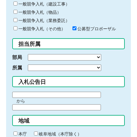
キ
一般競争入札（建設工事）
ー
一般競争入札（物品）
ワ
一般競争入札（業務委託）
ー
ド
一般競争入札（その他）
公募型プロポーザル
を
入
担当所属
力
部局
所属
入札公告日
期
から
間
期
の
間
始
地域
の
ま
終
り
わ
本庁
岐阜地域（本庁除く）