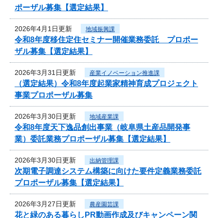
ポーザル募集【選定結果】
2026年4月1日更新
地域振興課
令和8年度移住定住セミナー開催業務委託 プロポー
ザル募集【選定結果】
2026年3月31日更新
産業イノベーション推進課
（選定結果）令和8年度起業家精神育成プロジェクト
事業プロポーザル募集
2026年3月30日更新
地域産業課
令和8年度天下逸品創出事業（岐阜県土産品開発事
業）委託業務プロポーザル募集【選定結果】
2026年3月30日更新
出納管理課
次期電子調達システム構築に向けた要件定義業務委託
プロポーザル募集【選定結果】
2026年3月27日更新
農産園芸課
花と緑のある暮らしPR動画作成及びキャンペーン関