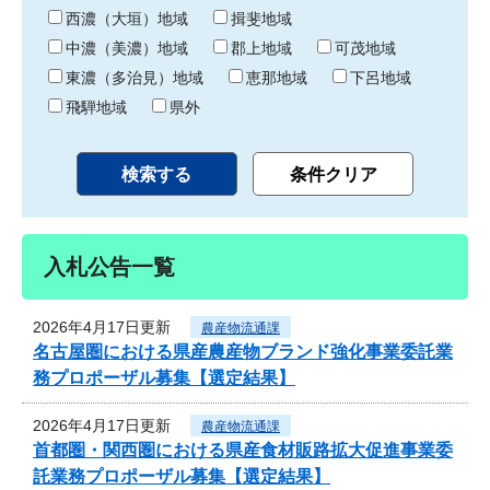
り
西濃（大垣）地域
揖斐地域
中濃（美濃）地域
郡上地域
可茂地域
東濃（多治見）地域
恵那地域
下呂地域
飛騨地域
県外
入札公告一覧
2026年4月17日更新
農産物流通課
名古屋圏における県産農産物ブランド強化事業委託業
務プロポーザル募集【選定結果】
2026年4月17日更新
農産物流通課
首都圏・関西圏における県産食材販路拡大促進事業委
託業務プロポーザル募集【選定結果】