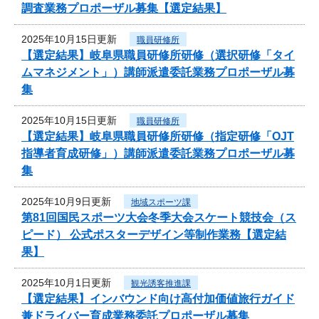
調査業務プロポーザル募集【選定結果】
2025年10月15日更新
職員研修所
【選定結果】岐阜県職員研修所研修（選択研修「タイ
ムマネジメント」）講師派遣委託業務プロポーザル募
集
2025年10月15日更新
職員研修所
【選定結果】岐阜県職員研修所研修（指定研修「OJT
指導者育成研修」）講師派遣委託業務プロポーザル募
集
2025年10月9日更新
地域スポーツ課
第81回国民スポーツ大会冬季大会スケート競技会（ス
ピード） 公式ポスターデザイン等制作業務【選定結
果】
2025年10月1日更新
観光誘客推進課
【選定結果】インバウンド向け高付加価値旅行ガイド
兼ドライバー育成業務委託プロポーザル募集