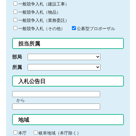
キ
一般競争入札（建設工事）
ー
一般競争入札（物品）
ワ
一般競争入札（業務委託）
ー
ド
一般競争入札（その他）
公募型プロポーザル
を
入
担当所属
力
部局
所属
入札公告日
期
から
間
期
の
間
始
地域
の
ま
終
り
わ
本庁
岐阜地域（本庁除く）