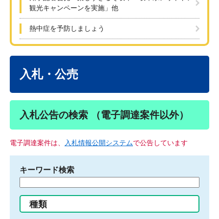
観光キャンペーンを実施」他
熱中症を予防しましょう
本
文
入札・公売
入札公告の検索 （電子調達案件以外）
電子調達案件は、
入札情報公開システム
で公告しています
キーワード検索
検
索
す
種類
る