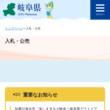
ペ
メ
このページの本文へ
ー
ニ
メ
ジ
ュ
ニ
の
ー
ュ
先
を
ー
頭
飛
トップページ
>
入札・公売
で
ば
す
し
入札・公売
。
て
本
文
へ
重要なお知らせ
知事記者会見「楽しすぎるぞ岐阜！岐阜県アウトドア