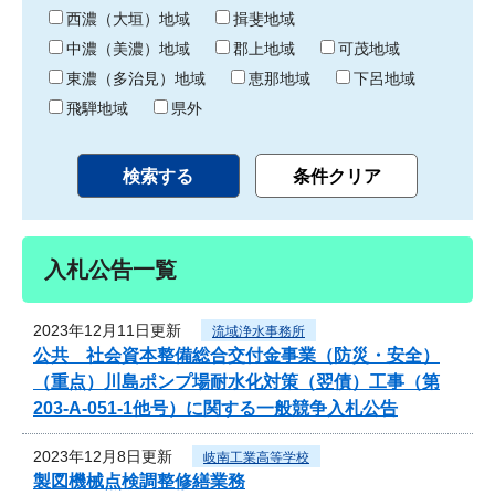
り
西濃（大垣）地域
揖斐地域
中濃（美濃）地域
郡上地域
可茂地域
東濃（多治見）地域
恵那地域
下呂地域
飛騨地域
県外
入札公告一覧
2023年12月11日更新
流域浄水事務所
公共 社会資本整備総合交付金事業（防災・安全）
（重点）川島ポンプ場耐水化対策（翌債）工事（第
203-A-051-1他号）に関する一般競争入札公告
2023年12月8日更新
岐南工業高等学校
製図機械点検調整修繕業務