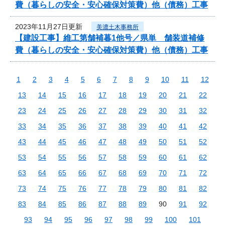
費（暮らしの安全・安心確保対策費）他（債務）工事
2023年11月27日更新
美濃土木事務所
【建設工事】維工第舗補暮1他号／県単 舗装道補修
費（暮らしの安全・安心確保対策費）他（債務）工事
1
2
3
4
5
6
7
8
9
10
11
12
13
14
15
16
17
18
19
20
21
22
23
24
25
26
27
28
29
30
31
32
33
34
35
36
37
38
39
40
41
42
43
44
45
46
47
48
49
50
51
52
53
54
55
56
57
58
59
60
61
62
63
64
65
66
67
68
69
70
71
72
73
74
75
76
77
78
79
80
81
82
83
84
85
86
87
88
89
90
91
92
93
94
95
96
97
98
99
100
101