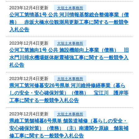
2023年12月4日更新
大垣土木事務所
公河工第情基1号 公共 河川情報基盤総合整備事業（債
務） 赤坂大橋水位観測局更新工事に関する一般競争
入札公告
2023年12月4日更新
大垣土木事務所
公河工第施向1号 公共 施設機能向上事業（債務） 旧
水門川排水機場躯体耐震補強工事に関する一般競争入
札公告
2023年12月4日更新
大垣土木事務所
県河工第河修暮安26号県単 河川維持修繕事業（暮ら
しの安全・安心確保対策）（債務） 宝江川 護岸等
工事に関する一般競争入札公告
2023年12月4日更新
大垣土木事務所
県維工第舗補暮6号県単 舗装道補修（暮らしの安全・
安心確保対策）（債務）（主）南濃関ケ原線 舗装補
修工事に関する一般競争入札公告