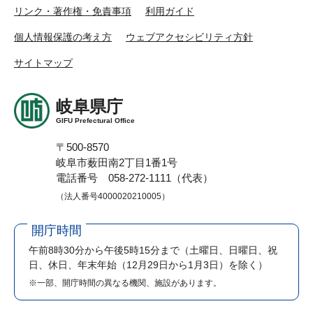
リンク・著作権・免責事項
利用ガイド
個人情報保護の考え方
ウェブアクセシビリティ方針
サイトマップ
岐阜県庁
GIFU Prefectural Office
〒500-8570
岐阜市薮田南2丁目1番1号
電話番号 058-272-1111（代表）
（法人番号4000020210005）
開庁時間
午前8時30分から午後5時15分まで
（土曜日、日曜日、祝
日、休日、年末年始（12月29日から1月3日）を除く）
※一部、開庁時間の異なる機関、施設があります。