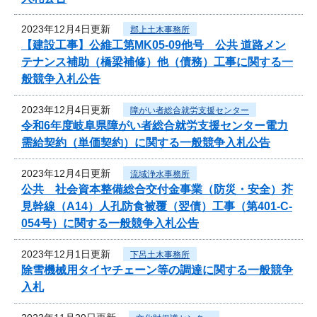
2023年12月4日更新
郡上土木事務所
【建設工事】公維工第MK05-09他号 公共 道路メン
テナンス補助（橋梁補修）他（債務）工事に関する一
般競争入札公告
2023年12月4日更新
障がい者総合就労支援センター
令和6年度岐阜県障がい者総合就労支援センター電力
需給契約（単価契約）に関する一般競争入札公告
2023年12月4日更新
流域浄水事務所
公共 社会資本整備総合交付金事業（防災・安全）芥
見幹線（A14）人孔防食被覆（翌債）工事（第401-C-
054号）に関する一般競争入札公告
2023年12月1日更新
下呂土木事務所
除雪機械用タイヤチェーン等の調達に関する一般競争
入札