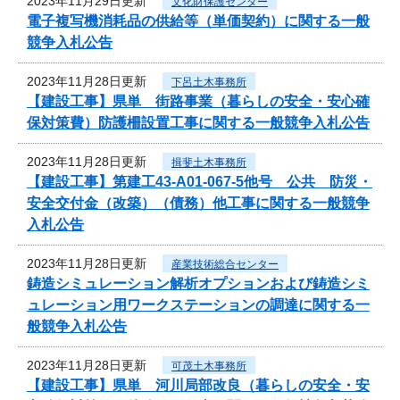
2023年11月29日更新
文化財保護センター
電子複写機消耗品の供給等（単価契約）に関する一般
競争入札公告
2023年11月28日更新
下呂土木事務所
【建設工事】県単 街路事業（暮らしの安全・安心確
保対策費）防護柵設置工事に関する一般競争入札公告
2023年11月28日更新
揖斐土木事務所
【建設工事】第建工43-A01-067-5他号 公共 防災・
安全交付金（改築）（債務）他工事に関する一般競争
入札公告
2023年11月28日更新
産業技術総合センター
鋳造シミュレーション解析オプションおよび鋳造シミ
ュレーション用ワークステーションの調達に関する一
般競争入札公告
2023年11月28日更新
可茂土木事務所
【建設工事】県単 河川局部改良（暮らしの安全・安