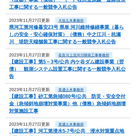
工事に関する一般競争入札公告
2023年11月27日更新
大垣土木事務所
県河工第河修暮安23号 県単 河川維持修繕事業（暮ら
しの安全・安心確保対策）（債務）中之江川・杭瀬
川 堤防天端舗装工事に関する一般競争入札公告
2023年11月27日更新
長良川上流河川開発工事事務所
【建設工事】第5－3号/公共 内ケ谷ダム建設事業（翌
債） 観測システム設置工事に関する一般競争入札公
告
2023年11月27日更新
美濃土木事務所
【建設工事】砂工第急傾080号/公共 防災・安全交付
金（急傾斜地崩壊対策事業）他（債務）急傾斜地崩壊
対策施設工事
2023年11月27日更新
美濃土木事務所
【建設工事】河工第浸水5-7号/公共 浸水対策重点地