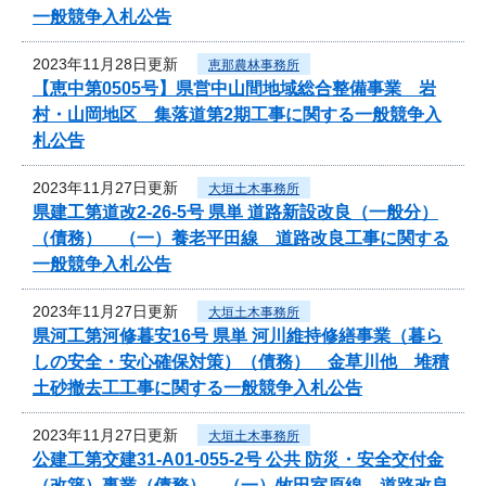
一般競争入札公告
2023年11月28日更新
恵那農林事務所
【恵中第0505号】県営中山間地域総合整備事業 岩
村・山岡地区 集落道第2期工事に関する一般競争入
札公告
2023年11月27日更新
大垣土木事務所
県建工第道改2-26-5号 県単 道路新設改良（一般分）
（債務） （一）養老平田線 道路改良工事に関する
一般競争入札公告
2023年11月27日更新
大垣土木事務所
県河工第河修暮安16号 県単 河川維持修繕事業（暮ら
しの安全・安心確保対策）（債務） 金草川他 堆積
土砂撤去工工事に関する一般競争入札公告
2023年11月27日更新
大垣土木事務所
公建工第交建31-A01-055-2号 公共 防災・安全交付金
（改築）事業（債務） （一）牧田室原線 道路改良