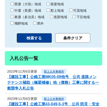
り
西濃（大垣）地域
揖斐地域
中濃（美濃）地域
郡上地域
可茂地域
東濃（多治見）地域
恵那地域
下呂地域
飛騨地域
県外
入札公告一覧
2023年11月6日更新
郡上土木事務所
【建設工事】公維工第MK05-09他号 公共 道路メン
テナンス補助（橋梁補修）他（債務）工事に関する一
般競争入札公告
2023年11月6日更新
郡上土木事務所
【建設工事】公維工第43-049-5-3号 公共 防災・安全