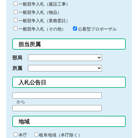
キ
一般競争入札（建設工事）
ー
一般競争入札（物品）
ワ
一般競争入札（業務委託）
ー
ド
一般競争入札（その他）
公募型プロポーザル
を
入
担当所属
力
部局
所属
入札公告日
期
から
間
期
の
間
始
地域
の
ま
終
り
わ
本庁
岐阜地域（本庁除く）