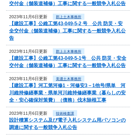
交付金（舗装道補修）工事に関する一般競争入札公告
2023年11月6日更新
郡上土木事務所
【建設工事】公維工第43-049-5-2 号 公共 防災・安
全交付金（舗装道補修）工事に関する一般競争入札公
告
2023年11月6日更新
郡上土木事務所
【建設工事】公維工第43-049-5-1号 公共 防災・安全
交付金（舗装道補修）工事に関する一般競争入札公告
2023年11月6日更新
美濃土木事務所
【建設工事】河工第河修1・河修安3－1他号/県単 河
川維持修繕事業・県単河川維持修繕事業（暮らしの安
全・安心確保対策費）（債務）伐木除根工事
2023年11月6日更新
技術検査課
設計積算システム及び電子入札システム用パソコンの
調達に関する一般競争入札公告