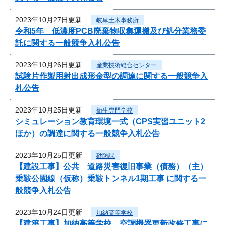
2023年10月27日更新
岐阜土木事務所
令和5年 低濃度PCB廃棄物収集運搬及び処分業務委
託に関する一般競争入札公告
2023年10月26日更新
産業技術総合センター
試験片作製用射出成形金型の調達に関する一般競争入
札公告
2023年10月25日更新
衛生専門学校
シミュレーション教育環境一式（CPS実習ユニット2
ほか）の調達に関する一般競争入札公告
2023年10月25日更新
砂防課
【建設工事】公共 道路災害復旧事業（債務）（主）
乗鞍公園線（仮称）乗鞍トンネル1期工事 に関する一
般競争入札公告
2023年10月24日更新
加納高等学校
【建築工事】加納高等学校 空調機器更新改修工事に