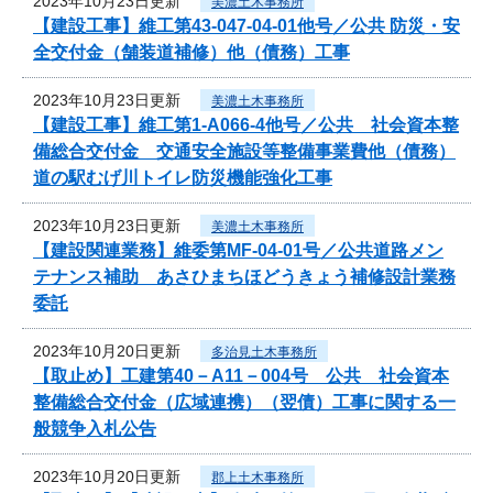
2023年10月23日更新
美濃土木事務所
【建設工事】維工第43-047-04-01他号／公共 防災・安
全交付金（舗装道補修）他（債務）工事
2023年10月23日更新
美濃土木事務所
【建設工事】維工第1-A066-4他号／公共 社会資本整
備総合交付金 交通安全施設等整備事業費他（債務）
道の駅むげ川トイレ防災機能強化工事
2023年10月23日更新
美濃土木事務所
【建設関連業務】維委第MF-04-01号／公共道路メン
テナンス補助 あさひまちほどうきょう補修設計業務
委託
2023年10月20日更新
多治見土木事務所
【取止め】工建第40－A11－004号 公共 社会資本
整備総合交付金（広域連携）（翌債）工事に関する一
般競争入札公告
2023年10月20日更新
郡上土木事務所