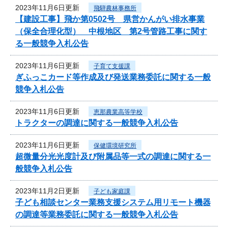
2023年11月6日更新
飛騨農林事務所
【建設工事】飛か第0502号 県営かんがい排水事業
（保全合理化型） 中根地区 第2号管路工事に関す
る一般競争入札公告
2023年11月6日更新
子育て支援課
ぎふっこカード等作成及び発送業務委託に関する一般
競争入札公告
2023年11月6日更新
恵那農業高等学校
トラクターの調達に関する一般競争入札公告
2023年11月6日更新
保健環境研究所
超微量分光光度計及び附属品等一式の調達に関する一
般競争入札公告
2023年11月2日更新
子ども家庭課
子ども相談センター業務支援システム用リモート機器
の調達等業務委託に関する一般競争入札公告