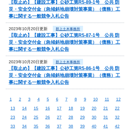
【取止め】【建設工事】公砂工第R5-89-1号 公共 防
災・安全交付金（急傾斜地崩壊対策事業）（債務）工
事に関する一般競争入札公告
2023年10月20日更新
郡上土木事務所
【取止め】【建設工事】公砂工第R5-87-1号 公共 防
災・安全交付金（急傾斜地崩壊対策事業）（債務）工
事に関する一般競争入札公告
2023年10月20日更新
郡上土木事務所
【取止め】【建設工事】公砂工第R5-86-1号 公共 防
災・安全交付金（急傾斜地崩壊対策事業）（債務）工
事に関する一般競争入札公告
1
2
3
4
5
6
7
8
9
10
11
12
13
14
15
16
17
18
19
20
21
22
23
24
25
26
27
28
29
30
31
32
33
34
35
36
37
38
39
40
41
42