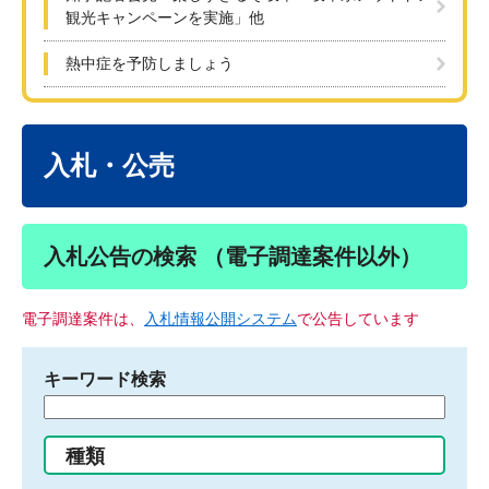
観光キャンペーンを実施」他
熱中症を予防しましょう
本
文
入札・公売
入札公告の検索 （電子調達案件以外）
電子調達案件は、
入札情報公開システム
で公告しています
キーワード検索
検
索
す
種類
る