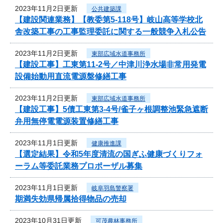
2023年11月2日更新
公共建築課
【建設関連業務】【教委第5-118号】岐山高等学校北
舎改築工事の工事監理委託に関する一般競争入札公告
2023年11月2日更新
東部広域水道事務所
【建設工事】工東第11-2号／中津川浄水場非常用発電
設備始動用直流電源盤修繕工事
2023年11月2日更新
東部広域水道事務所
【建設工事】5債工東第3-4号/雀子ヶ根調整池緊急遮断
弁用無停電電源装置修繕工事
2023年11月1日更新
健康推進課
【選定結果】令和5年度清流の国ぎふ健康づくりフォ
ーラム等委託業務プロポーザル募集
2023年11月1日更新
岐阜羽島警察署
期満失効県帰属拾得物品の売却
2023年10月31日更新
可茂農林事務所