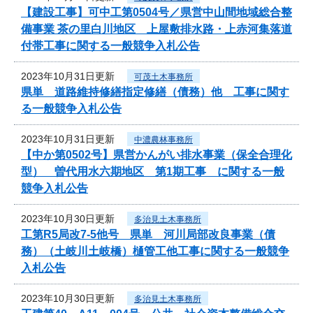
【建設工事】可中工第0504号／県営中山間地域総合整
備事業 茶の里白川地区 上屋敷排水路・上赤河集落道
付帯工事に関する一般競争入札公告
2023年10月31日更新
可茂土木事務所
県単 道路維持修繕指定修繕（債務）他 工事に関す
る一般競争入札公告
2023年10月31日更新
中濃農林事務所
【中か第0502号】県営かんがい排水事業（保全合理化
型） 曽代用水六期地区 第1期工事 に関する一般
競争入札公告
2023年10月30日更新
多治見土木事務所
工第R5局改7-5他号 県単 河川局部改良事業（債
務）（土岐川土岐橋）樋管工他工事に関する一般競争
入札公告
2023年10月30日更新
多治見土木事務所