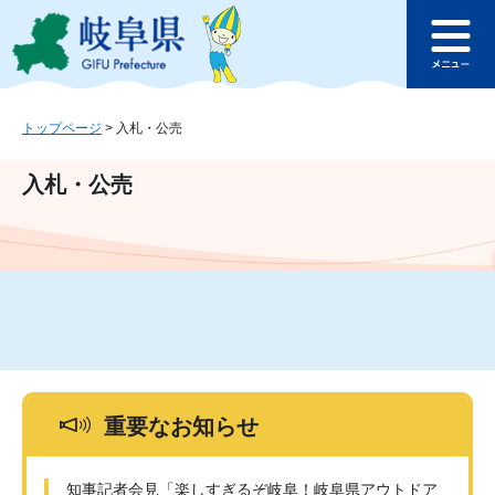
ペ
メ
このページの本文へ
ー
ニ
メ
ジ
ュ
ニ
の
ー
ュ
先
を
ー
頭
飛
トップページ
>
入札・公売
で
ば
す
し
入札・公売
。
て
本
文
へ
重要なお知らせ
知事記者会見「楽しすぎるぞ岐阜！岐阜県アウトドア