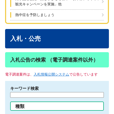
観光キャンペーンを実施」他
熱中症を予防しましょう
本
文
入札・公売
入札公告の検索 （電子調達案件以外）
電子調達案件は、
入札情報公開システム
で公告しています
キーワード検索
検
索
す
種類
る