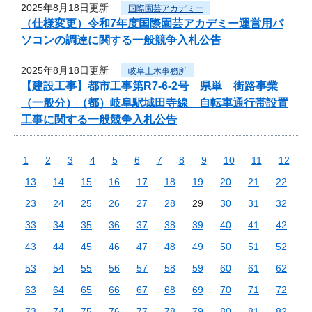
2025年8月18日更新
国際園芸アカデミー
（仕様変更）令和7年度国際園芸アカデミー運営用パ
ソコンの調達に関する一般競争入札公告
2025年8月18日更新
岐阜土木事務所
【建設工事】都市工事第R7-6-2号 県単 街路事業
（一般分）（都）岐阜駅城田寺線 自転車通行帯設置
工事に関する一般競争入札公告
1
2
3
4
5
6
7
8
9
10
11
12
13
14
15
16
17
18
19
20
21
22
23
24
25
26
27
28
29
30
31
32
33
34
35
36
37
38
39
40
41
42
43
44
45
46
47
48
49
50
51
52
53
54
55
56
57
58
59
60
61
62
63
64
65
66
67
68
69
70
71
72
73
74
75
76
77
78
79
80
81
82