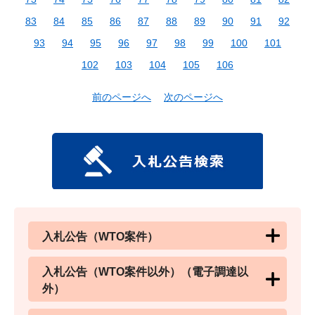
83
84
85
86
87
88
89
90
91
92
93
94
95
96
97
98
99
100
101
102
103
104
105
106
前のページへ
次のページへ
入札公告（WTO案件）
入札公告（WTO案件以外）（電子調達以
外）