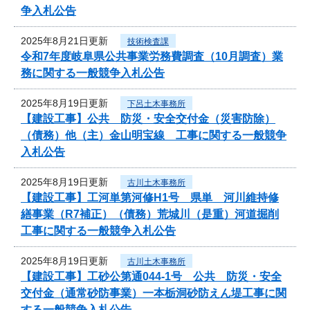
争入札公告
2025年8月21日更新
技術検査課
令和7年度岐阜県公共事業労務費調査（10月調査）業
務に関する一般競争入札公告
2025年8月19日更新
下呂土木事務所
【建設工事】公共 防災・安全交付金（災害防除）
（債務）他（主）金山明宝線 工事に関する一般競争
入札公告
2025年8月19日更新
古川土木事務所
【建設工事】工河単第河修H1号 県単 河川維持修
繕事業（R7補正）（債務）荒城川（是重）河道掘削
工事に関する一般競争入札公告
2025年8月19日更新
古川土木事務所
【建設工事】工砂公第通044-1号 公共 防災・安全
交付金（通常砂防事業）一本栃洞砂防えん堤工事に関
する一般競争入札公告