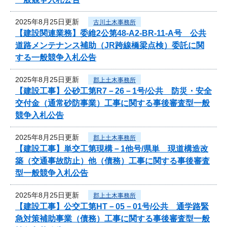
2025年8月25日更新
古川土木事務所
【建設関連業務】委維2公第48-A2-BR-11-A号 公共
道路メンテナンス補助（JR跨線橋梁点検）委託に関
する一般競争入札公告
2025年8月25日更新
郡上土木事務所
【建設工事】公砂工第R7－26－1号/公共 防災・安全
交付金（通常砂防事業）工事に関する事後審査型一般
競争入札公告
2025年8月25日更新
郡上土木事務所
【建設工事】単交工第現構－1他号/県単 現道構造改
築（交通事故防止）他（債務）工事に関する事後審査
型一般競争入札公告
2025年8月25日更新
郡上土木事務所
【建設工事】公交工第HT－05－01号/公共 通学路緊
急対策補助事業（債務）工事に関する事後審査型一般