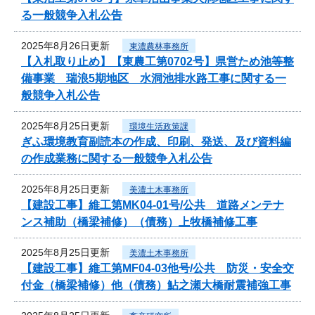
る一般競争入札公告
2025年8月26日更新
東濃農林事務所
【入札取り止め】【東農工第0702号】県営ため池等整
備事業 瑞浪5期地区 水洞池排水路工事に関する一
般競争入札公告
2025年8月25日更新
環境生活政策課
ぎふ環境教育副読本の作成、印刷、発送、及び資料編
の作成業務に関する一般競争入札公告
2025年8月25日更新
美濃土木事務所
【建設工事】維工第MK04-01号/公共 道路メンテナ
ンス補助（橋梁補修）（債務）上牧橋補修工事
2025年8月25日更新
美濃土木事務所
【建設工事】維工第MF04-03他号/公共 防災・安全交
付金（橋梁補修）他（債務）鮎之瀬大橋耐震補強工事