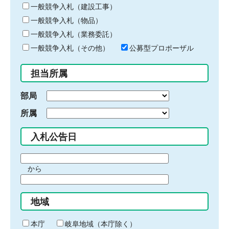
キ
一般競争入札（建設工事）
ー
一般競争入札（物品）
ワ
一般競争入札（業務委託）
ー
ド
一般競争入札（その他）
公募型プロポーザル
を
入
担当所属
力
部局
所属
入札公告日
期
から
間
期
の
間
始
地域
の
ま
終
り
わ
本庁
岐阜地域（本庁除く）