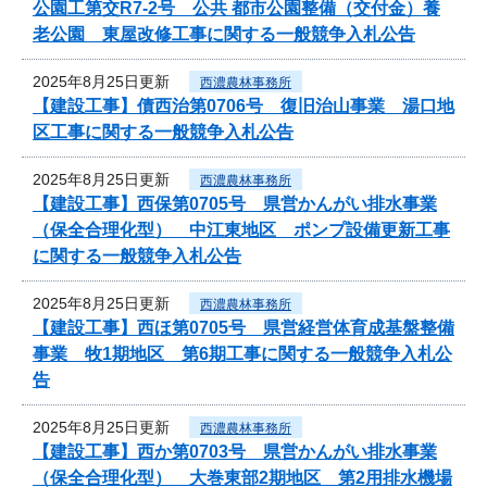
公園工第交R7-2号 公共 都市公園整備（交付金）養
老公園 東屋改修工事に関する一般競争入札公告
2025年8月25日更新
西濃農林事務所
【建設工事】債西治第0706号 復旧治山事業 湯口地
区工事に関する一般競争入札公告
2025年8月25日更新
西濃農林事務所
【建設工事】西保第0705号 県営かんがい排水事業
（保全合理化型） 中江東地区 ポンプ設備更新工事
に関する一般競争入札公告
2025年8月25日更新
西濃農林事務所
【建設工事】西ほ第0705号 県営経営体育成基盤整備
事業 牧1期地区 第6期工事に関する一般競争入札公
告
2025年8月25日更新
西濃農林事務所
【建設工事】西か第0703号 県営かんがい排水事業
（保全合理化型） 大巻東部2期地区 第2用排水機場