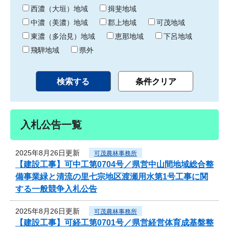
り
西濃（大垣）地域
揖斐地域
中濃（美濃）地域
郡上地域
可茂地域
東濃（多治見）地域
恵那地域
下呂地域
飛騨地域
県外
入札公告一覧
2025年8月26日更新
可茂農林事務所
【建設工事】可中工第0704号／県営中山間地域総合整
備事業緑と清流の里七宗地区渡瀬用水第1号工事に関
する一般競争入札公告
2025年8月26日更新
可茂農林事務所
【建設工事】可経工第0701号／県営経営体育成基盤整