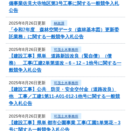
備事業佐見大寺地区第3号工事に関する一般競争入札
公告
2025年8月26日更新
林政課
「令和7年度 森林空間データ（森林基本図）更新委
託業務」に関する一般競争入札公告
2025年8月26日更新
可茂土木事務所
【建設工事】県単 道路新設改良（緊自債）（債
務） 工事/工建2単第道改－6－12－1他号に関する一
般競争入札公告
2025年8月26日更新
可茂土木事務所
【建設工事】公共 防災・安全交付金（道路改良）
他 工事／工建1第11-A01-012-1他号に関する一般競
争入札公告
2025年8月26日更新
可茂土木事務所
【建設工事】県単 都市公園事業 工事/工園1単第花－3
号に関する一般競争入札公告