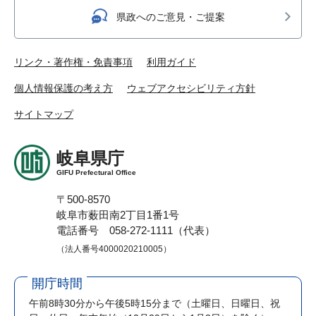
県政へのご意見・ご提案
リンク・著作権・免責事項
利用ガイド
個人情報保護の考え方
ウェブアクセシビリティ方針
サイトマップ
岐阜県庁
GIFU Prefectural Office
〒500-8570
岐阜市薮田南2丁目1番1号
電話番号 058-272-1111（代表）
（法人番号4000020210005）
開庁時間
午前8時30分から午後5時15分まで
（土曜日、日曜日、祝