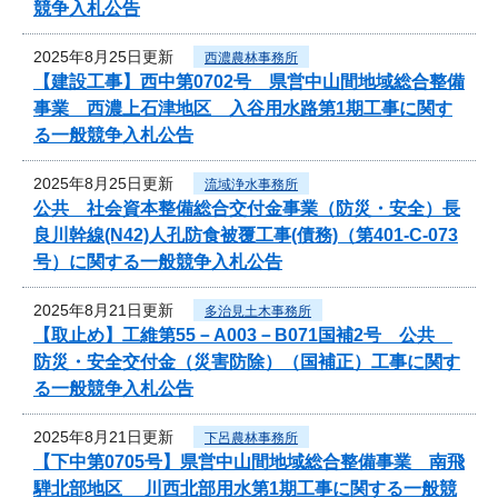
競争入札公告
2025年8月25日更新
西濃農林事務所
【建設工事】西中第0702号 県営中山間地域総合整備
事業 西濃上石津地区 入谷用水路第1期工事に関す
る一般競争入札公告
2025年8月25日更新
流域浄水事務所
公共 社会資本整備総合交付金事業（防災・安全）長
良川幹線(N42)人孔防食被覆工事(債務)（第401-C-073
号）に関する一般競争入札公告
2025年8月21日更新
多治見土木事務所
【取止め】工維第55－A003－B071国補2号 公共
防災・安全交付金（災害防除）（国補正）工事に関す
る一般競争入札公告
2025年8月21日更新
下呂農林事務所
【下中第0705号】県営中山間地域総合整備事業 南飛
騨北部地区 川西北部用水第1期工事に関する一般競