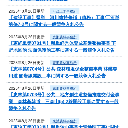
2025年8月26日更新
可茂土木事務所
【建設工事】県単 河川維持修繕（債務）工事/工河単
第修7-2号に関する一般競争入札公告
2025年8月26日更新
恵那農林事務所
【恵経単第0701号】県単経営体育成基盤整備事業 下
野地区他 法面保護他工事に関する一般競争入札公告
2025年8月26日更新
恵那農林事務所
【恵林第0704号】公共 森林環境保全整備事業 林業専
用道 船岩線開設工事に関する一般競争入札公告
2025年8月26日更新
恵那農林事務所
【恵林第0703号】公共 地方創生道整備推進交付金事
業 森林基幹道 三森山(5)-2線開設工事に関する一般
競争入札公告
2025年8月26日更新
東濃農林事務所
【東治工第0703号】県単治山事業大洞地区工事に関す