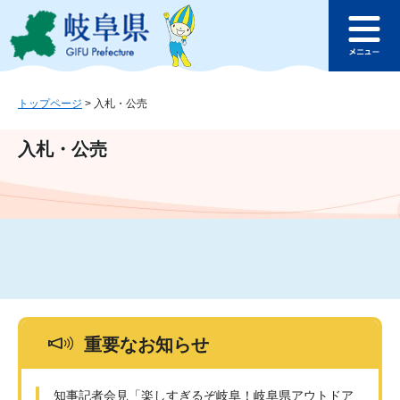
ペ
メ
このページの本文へ
ー
ニ
メ
ジ
ュ
ニ
の
ー
ュ
先
を
ー
頭
飛
トップページ
>
入札・公売
で
ば
す
し
入札・公売
。
て
本
文
へ
重要なお知らせ
知事記者会見「楽しすぎるぞ岐阜！岐阜県アウトドア