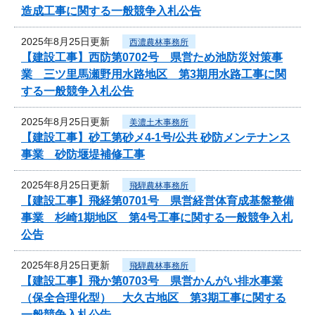
造成工事に関する一般競争入札公告
2025年8月25日更新
西濃農林事務所
【建設工事】西防第0702号 県営ため池防災対策事
業 三ツ里馬瀬野用水路地区 第3期用水路工事に関
する一般競争入札公告
2025年8月25日更新
美濃土木事務所
【建設工事】砂工第砂メ4-1号/公共 砂防メンテナンス
事業 砂防堰堤補修工事
2025年8月25日更新
飛騨農林事務所
【建設工事】飛経第0701号 県営経営体育成基盤整備
事業 杉崎1期地区 第4号工事に関する一般競争入札
公告
2025年8月25日更新
飛騨農林事務所
【建設工事】飛か第0703号 県営かんがい排水事業
（保全合理化型） 大久古地区 第3期工事に関する
一般競争入札公告