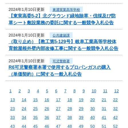
2024年1月10日更新
東濃実業高等学校
【東実高委5-2】北グラウンド緑地除草・伐採及び防
草シート敷設業務の委託に関する一般競争入札公告
2024年1月10日更新
公共建築課
（取り止め）【教工第5-129号】岐阜工業高等学校体
育館屋根外壁内部改修工事に関する一般競争入札公告
2024年1月10日更新
可児警察署
R6可児警察署本署で使用するプロパンガスの購入
（単価契約）に関する一般入札公告
1
2
3
4
5
6
7
8
9
10
11
12
13
14
15
16
17
18
19
20
21
22
23
24
25
26
27
28
29
30
31
32
33
34
35
36
37
38
39
40
41
42
43
44
45
46
47
48
49
50
51
52