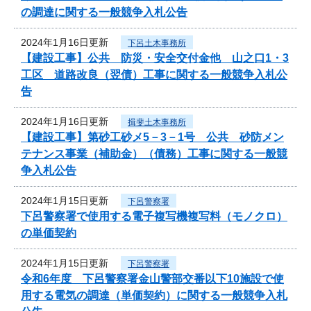
の調達に関する一般競争入札公告
2024年1月16日更新
下呂土木事務所
【建設工事】公共 防災・安全交付金他 山之口1・3
工区 道路改良（翌債）工事に関する一般競争入札公
告
2024年1月16日更新
揖斐土木事務所
【建設工事】第砂工砂メ5－3－1号 公共 砂防メン
テナンス事業（補助金）（債務）工事に関する一般競
争入札公告
2024年1月15日更新
下呂警察署
下呂警察署で使用する電子複写機複写料（モノクロ）
の単価契約
2024年1月15日更新
下呂警察署
令和6年度 下呂警察署金山警部交番以下10施設で使
用する電気の調達（単価契約）に関する一般競争入札