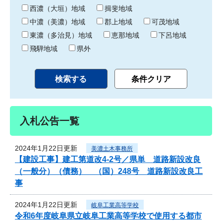
り
西濃（大垣）地域
揖斐地域
中濃（美濃）地域
郡上地域
可茂地域
東濃（多治見）地域
恵那地域
下呂地域
飛騨地域
県外
入札公告一覧
2024年1月22日更新
美濃土木事務所
【建設工事】建工第道改4-2号／県単 道路新設改良
（一般分）（債務） （国）248号 道路新設改良工
事
2024年1月22日更新
岐阜工業高等学校
令和6年度岐阜県立岐阜工業高等学校で使用する都市