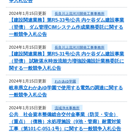
争入札公告
2024年1月15日更新
長良川上流河川開発工事事務所
【建設関連業務】第R5-33号/公共 内ケ谷ダム建設事業
（翌債） ダム管理CIMシステム作成業務委託に関する
一般競争入札公告
2024年1月15日更新
長良川上流河川開発工事事務所
【建設関連業務】第R5-31号/公共 内ケ谷ダム建設事業
（翌債） 試験湛水時放流能力増強設備設計業務委託に
関する一般競争入札公告
2024年1月15日更新
わかあゆ学園
岐阜県立わかあゆ学園で使用する電気の調達に関する
一般競争入札公告
2024年1月15日更新
流域浄水事務所
公共 社会資本整備総合交付金事業（防災・安全）
（重点）（債務）水処理施設（9池・管廊）耐震対策
工事（第101-C-051-1号）に関する一般競争入札公告