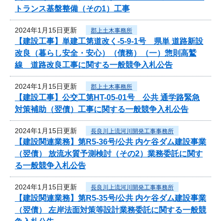
トランス基盤整備（その1）工事
2024年1月15日更新
郡上土木事務所
【建設工事】単建工第道改く-5-9-1号 県単 道路新設
改良（暮らし安全・安心）（債務）（一）惣則高鷲
線 道路改良工事に関する一般競争入札公告
2024年1月15日更新
郡上土木事務所
【建設工事】公交工第HT-05-01号 公共 通学路緊急
対策補助（翌債）工事に関する一般競争入札公告
2024年1月15日更新
長良川上流河川開発工事事務所
【建設関連業務】第R5-36号/公共 内ケ谷ダム建設事業
（翌債） 放流水質予測検討（その2）業務委託に関す
る一般競争入札公告
2024年1月15日更新
長良川上流河川開発工事事務所
【建設関連業務】第R5-35号/公共 内ケ谷ダム建設事業
（翌債） 左岸法面対策等設計業務委託に関する一般競