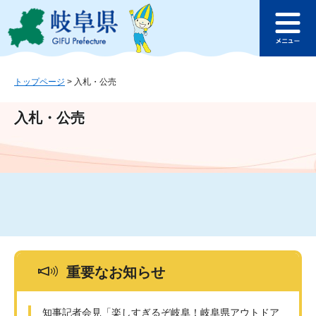
ペ
メ
このページの本文へ
ー
ニ
メ
ジ
ュ
ニ
の
ー
ュ
先
を
ー
頭
飛
トップページ
>
入札・公売
で
ば
す
し
入札・公売
。
て
本
文
へ
重要なお知らせ
知事記者会見「楽しすぎるぞ岐阜！岐阜県アウトドア