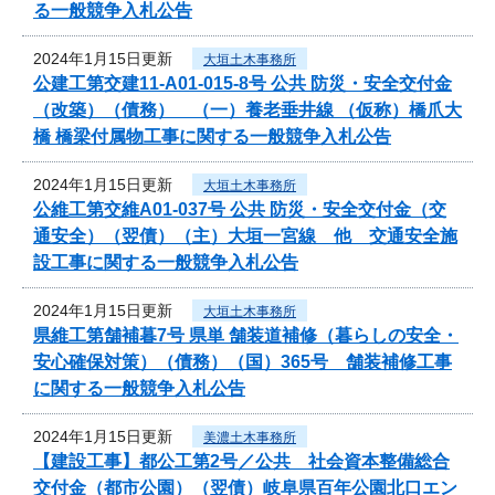
る一般競争入札公告
2024年1月15日更新
大垣土木事務所
公建工第交建11-A01-015-8号 公共 防災・安全交付金
（改築）（債務） （一）養老垂井線 （仮称）橋爪大
橋 橋梁付属物工事に関する一般競争入札公告
2024年1月15日更新
大垣土木事務所
公維工第交維A01-037号 公共 防災・安全交付金（交
通安全）（翌債）（主）大垣一宮線 他 交通安全施
設工事に関する一般競争入札公告
2024年1月15日更新
大垣土木事務所
県維工第舗補暮7号 県単 舗装道補修（暮らしの安全・
安心確保対策）（債務）（国）365号 舗装補修工事
に関する一般競争入札公告
2024年1月15日更新
美濃土木事務所
【建設工事】都公工第2号／公共 社会資本整備総合
交付金（都市公園）（翌債）岐阜県百年公園北口エン