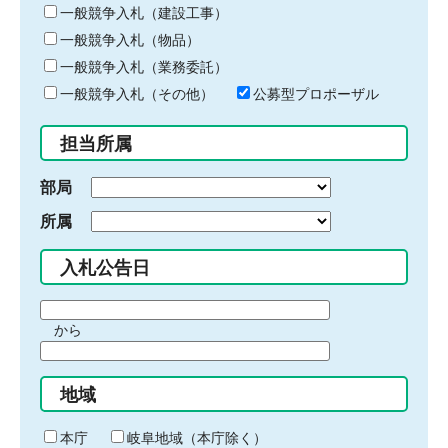
キ
一般競争入札（建設工事）
ー
一般競争入札（物品）
ワ
一般競争入札（業務委託）
ー
ド
一般競争入札（その他）
公募型プロポーザル
を
入
担当所属
力
部局
所属
入札公告日
期
から
間
期
の
間
始
地域
の
ま
終
り
わ
本庁
岐阜地域（本庁除く）