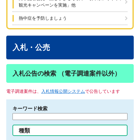
観光キャンペーンを実施」他
熱中症を予防しましょう
本
文
入札・公売
入札公告の検索 （電子調達案件以外）
電子調達案件は、
入札情報公開システム
で公告しています
キーワード検索
検
索
す
種類
る