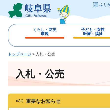
ペ
メ
ふり
ー
ニ
ジ
ュ
の
ー
先
を
くらし・防災
子ども・女性
頭
飛
環境
医療・福祉
で
ば
閉
閉
す
し
じ
じ
。
て
る
る
トップページ
>
入札・公売
本
文
へ
入札・公売
重要なお知らせ