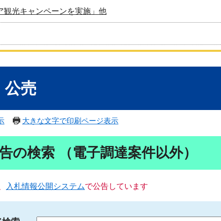
ア観光キャンペーンを実施」他
・公売
示
大きな文字で印刷ページ表示
告の検索 （電子調達案件以外）
、
入札情報公開システム
で公告しています