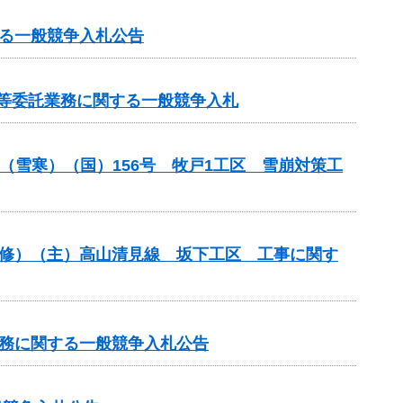
る一般競争入札公告
検等委託業務に関する一般競争入札
付金（雪寒）（国）156号 牧戸1工区 雪崩対策工
補修）（主）高山清見線 坂下工区 工事に関す
業務に関する一般競争入札公告