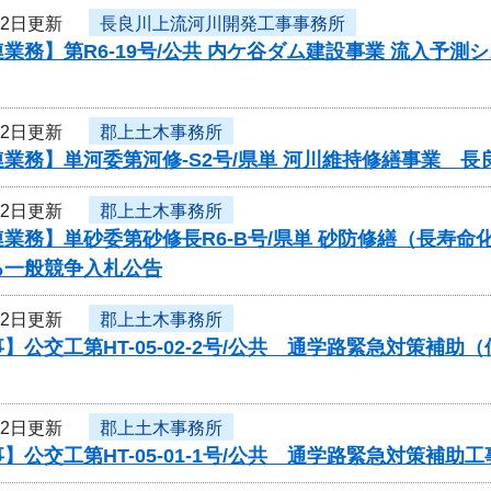
22日更新
長良川上流河川開発工事事務所
業務】第R6-19号/公共 内ケ谷ダム建設事業 流入予
22日更新
郡上土木事務所
業務】単河委第河修-S2号/県単 河川維持修繕事業 
22日更新
郡上土木事務所
業務】単砂委第砂修長R6-B号/県単 砂防修繕（長寿
る一般競争入札公告
22日更新
郡上土木事務所
】公交工第HT-05-02-2号/公共 通学路緊急対策補
22日更新
郡上土木事務所
】公交工第HT-05-01-1号/公共 通学路緊急対策補