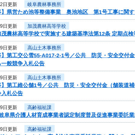
22日更新
岐阜農林事務所
事】県営ため池等整備事業 奥池地区 第1号工事に関す
19日更新
加茂農林高等学校
加茂農林高等学校で実施する建築基準法第12条 定期点
19日更新
高山土木事務所
】第工交公雪55-A017-2-1号／公共 防災・安全交
る一般競争入札公告
19日更新
高山土木事務所
事】第工維公舗1号／公共 防災・安全交付金（舗装道
争入札公告
19日更新
高齢福祉課
度岐阜県介護人材育成事業者認定制度普及促進事業委託
19日更新
高齢福祉課