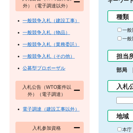
キーワー
外）（電子調達以外）
種類
一般競争入札（建設工事）
一般
一般競争入札（物品）
一般
一般競争入札（業務委託）
担当
一般競争入札（その他）
公募型プロポーザル
部局
入札
入札公告（WTO案件以
外）（電子調達）
期
間
電子調達（建設工事以外）
の
地域
始
入札参加資格
ま
本庁