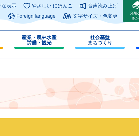
このページの本文へ
がな表示
やさしい にほんご
音声読み上げ
分類
Foreign language
文字サイズ・色変更
さが
産業・農林水産
社会基盤
労働・観光
まちづくり
閉
閉
じ
じ
る
る