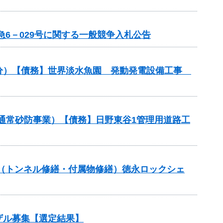
6－029号に関する一般競争入札公告
事業分）【債務】世界淡水魚園 発動発電設備工事
（通常砂防事業）【債務】日野東谷1管理用道路工
補助（トンネル修繕・付属物修繕）徳永ロックシェ
ザル募集【選定結果】