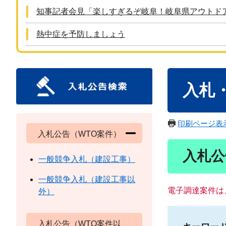
知事記者会見「楽しすぎるぞ岐阜！岐阜県アウトド
熱中症を予防しましょう
本
入札
文
印刷ページ表
入札公告（WTO案件）
入札公
一般競争入札（建設工事）
一般競争入札（建設工事以
電子調達案件は
外）
入札公告（WTO案件以