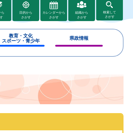
検索して
から
目的から
カレンダーから
組織から
さがす
す
さがす
さがす
さがす
教育・文化
県政情報
スポーツ・青少年
閉
閉
じ
じ
る
る