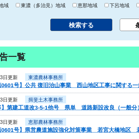
り
地域
東濃（多治見）地域
恵那地域
下呂地域
告一覧
23日更新
東濃農林事務所
0601号】公共 復旧治山事業 西山地区工事に関する
23日更新
揖斐土木事務所
】第建工道改3-5-1他号 県単 道路新設改良（一般
23日更新
恵那農林事務所
第0601号】県営農道施設強化対策事業 若宮大橋地区