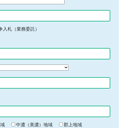
争入札（業務委託）
地域
中濃（美濃）地域
郡上地域