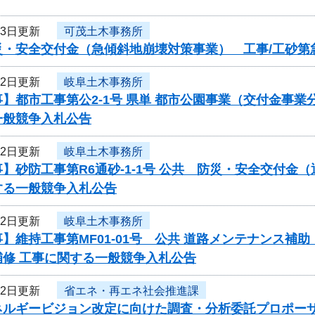
23日更新
可茂土木事務所
・安全交付金（急傾斜地崩壊対策事業） 工事/工砂第急
22日更新
岐阜土木事務所
事】都市工事第公2-1号 県単 都市公園事業（交付金
一般競争入札公告
22日更新
岐阜土木事務所
】砂防工事第R6通砂-1-1号 公共 防災・安全交付金
する一般競争入札公告
22日更新
岐阜土木事務所
】維持工事第MF01-01号 公共 道路メンテナンス
補修 工事に関する一般競争入札公告
22日更新
省エネ・再エネ社会推進課
ネルギービジョン改定に向けた調査・分析委託プロポー