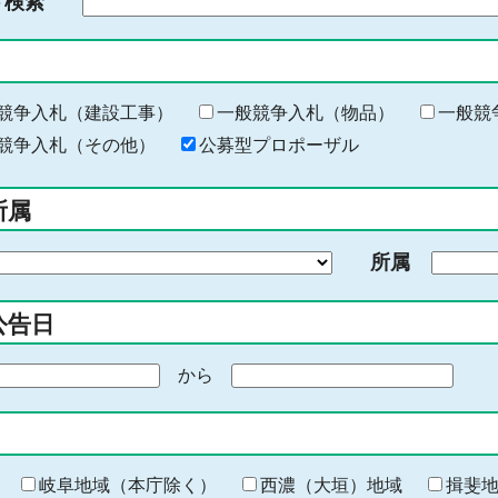
ド検索
検
索
す
る
キ
競争入札（建設工事）
一般競争入札（物品）
一般競
ー
競争入札（その他）
公募型プロポーザル
ワ
ー
所属
ド
を
所属
入
力
公告日
から
期
間
の
終
わ
岐阜地域（本庁除く）
西濃（大垣）地域
揖斐