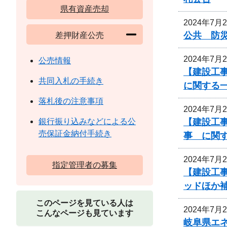
県有資産売却
2024年7月
公共 防災
差押財産公売
2024年7月
公売情報
【建設工
共同入札の手続き
に関する
落札後の注意事項
2024年7月
【建設工事
銀行振り込みなどによる公
売保証金納付手続き
事 に関
2024年7月
指定管理者の募集
【建設工事
ッドほか
このページを見ている人は
2024年7月
こんなページも見ています
岐阜県エ