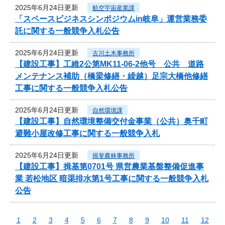
2025年6月24日更新
航空宇宙産業課
「スペースビジネスシンポジウムin岐阜」運営業務委
託に関する一般競争入札公告
2025年6月24日更新
古川土木事務所
【建設工事】工維2公第MK11-06-2他号 公共 道路
メンテナンス補助（橋梁修繕・繰越）足宗大橋他修繕
工事に関する一般競争入札公告
2025年6月24日更新
自然環境課
【建設工事】自然環境整備交付金事業（公共）奥千町
避難小屋改修工事に関する一般競争入札
2025年6月24日更新
揖斐農林事務所
【建設工事】揖基第0701号 県営農業基盤整備促進事
業 若松地区 暗渠排水第1号工事に関する一般競争入札
公告
1
2
3
4
5
6
7
8
9
10
11
12