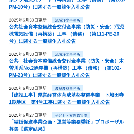
PM-10号）に関する一般競争入札公告
2025年6月30日更新
流域浄水事務所
公共社会資本整備総合交付金事業（防災・安全）汚泥
棟電気設備（再構築）工事 （債務）（第111-PE-20
号）に関する一般競争入札公告
2025年6月30日更新
流域浄水事務所
公共 社会資本整備総合交付金事業（防災・安全）木
曽川系No.2除塵機（再構築）工事 （債務）（第102-
PM-23号）に関する一般競争入札公告
2025年6月30日更新
岐阜農林事務所
【建設工事】県営経営体育成基盤整備事業 下城田寺
1期地区 第4号工事に関する一般競争入札公告
2025年6月27日更新
子ども・女性政策課
「結婚促進事業企画・運営等業務委託」プロポーザル
募集【選定結果】