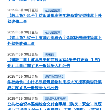
2025年6月30日更新
公共建築課
【教工第7-61号】益田清風高等学校商業実習棟屋上外
壁改修工事
2025年6月30日更新
公共建築課
【管工第7-57号】東濃西部総合庁舎試験機械棟等屋上
外壁等改修工事
2025年6月30日更新
美術館
【建設工事】岐阜県美術館展示室4蛍光灯更新（LED
化）工事に関する一般競争入札公告
2025年6月30日更新
農産物流通課
学校給食における県産農産物利用拡大支援事業委託業
務に関する一般競争入札公告
2025年6月30日更新
流域浄水事務所
公共社会資本整備総合交付金事業（防災・安全）長森
ポンプ場流入ゲート（再構築） 工事（債務）（第201-