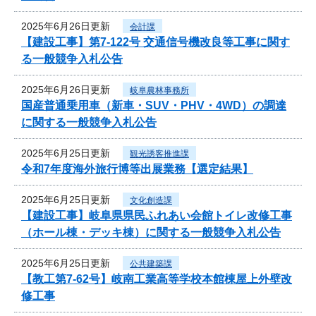
2025年6月26日更新
会計課
【建設工事】第7-122号 交通信号機改良等工事に関す
る一般競争入札公告
2025年6月26日更新
岐阜農林事務所
国産普通乗用車（新車・SUV・PHV・4WD）の調達
に関する一般競争入札公告
2025年6月25日更新
観光誘客推進課
令和7年度海外旅行博等出展業務【選定結果】
2025年6月25日更新
文化創造課
【建設工事】岐阜県県民ふれあい会館トイレ改修工事
（ホール棟・デッキ棟）に関する一般競争入札公告
2025年6月25日更新
公共建築課
【教工第7-62号】岐南工業高等学校本館棟屋上外壁改
修工事