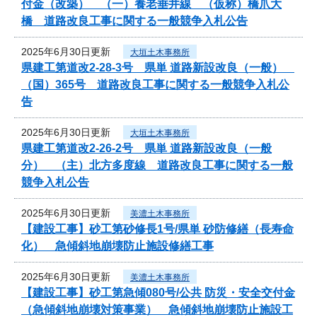
付金（改築） （一）養老垂井線 （仮称）橋爪大
橋 道路改良工事に関する一般競争入札公告
2025年6月30日更新
大垣土木事務所
県建工第道改2-28-3号 県単 道路新設改良（一般）
（国）365号 道路改良工事に関する一般競争入札公
告
2025年6月30日更新
大垣土木事務所
県建工第道改2-26-2号 県単 道路新設改良（一般
分） （主）北方多度線 道路改良工事に関する一般
競争入札公告
2025年6月30日更新
美濃土木事務所
【建設工事】砂工第砂修長1号/県単 砂防修繕（長寿命
化） 急傾斜地崩壊防止施設修繕工事
2025年6月30日更新
美濃土木事務所
【建設工事】砂工第急傾080号/公共 防災・安全交付金
（急傾斜地崩壊対策事業） 急傾斜地崩壊防止施設工