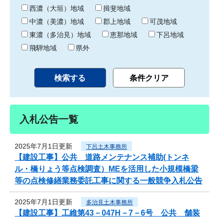
り
西濃（大垣）地域
揖斐地域
中濃（美濃）地域
郡上地域
可茂地域
東濃（多治見）地域
恵那地域
下呂地域
飛騨地域
県外
入札公告一覧
2025年7月1日更新
下呂土木事務所
【建設工事】公共 道路メンテナンス補助(トンネ
ル・橋りょう等点検調査）MEを活用した小規模橋梁
等の点検修繕業務委託工事に関する一般競争入札公告
2025年7月1日更新
多治見土木事務所
【建設工事】工維第43－047H－7－6号 公共 舗装