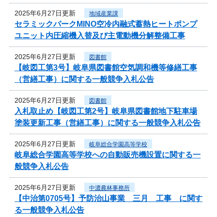
2025年6月27日更新
地域産業課
セラミックパークMINO空冷内融式蓄熱ヒートポンプ
ユニット内圧縮機入替及び主電動機分解整備工事
2025年6月27日更新
図書館
【岐図工第3号】岐阜県図書館空気調和機等修繕工事
（営繕工事）に関する一般競争入札公告
2025年6月27日更新
図書館
入札取止め【岐図工第2号】岐阜県図書館地下駐車場
塗装更新工事（営繕工事）に関する一般競争入札公告
2025年6月27日更新
岐阜総合学園高等学校
岐阜総合学園高等学校への自動販売機設置に関する一
般競争入札公告
2025年6月27日更新
中濃農林事務所
【中治第0705号】予防治山事業 三月 工事 に関す
る一般競争入札公告