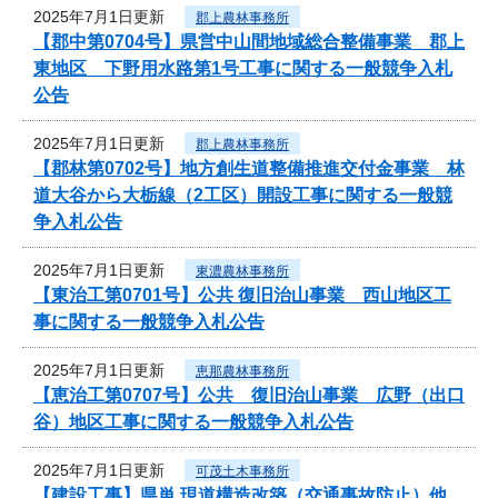
2025年7月1日更新
郡上農林事務所
【郡中第0704号】県営中山間地域総合整備事業 郡上
東地区 下野用水路第1号工事に関する一般競争入札
公告
2025年7月1日更新
郡上農林事務所
【郡林第0702号】地方創生道整備推進交付金事業 林
道大谷から大栃線（2工区）開設工事に関する一般競
争入札公告
2025年7月1日更新
東濃農林事務所
【東治工第0701号】公共 復旧治山事業 西山地区工
事に関する一般競争入札公告
2025年7月1日更新
恵那農林事務所
【恵治工第0707号】公共 復旧治山事業 広野（出口
谷）地区工事に関する一般競争入札公告
2025年7月1日更新
可茂土木事務所
【建設工事】県単 現道構造改築（交通事故防止）他