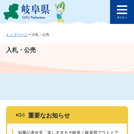
ペ
メ
このページの本文へ
ー
ニ
メ
ジ
ュ
ニ
の
ー
ュ
先
を
ー
頭
飛
トップページ
>
入札・公売
で
ば
す
し
入札・公売
。
て
本
文
へ
重要なお知らせ
知事記者会見「楽しすぎるぞ岐阜！岐阜県アウトドア