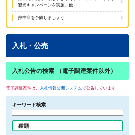
観光キャンペーンを実施」他
熱中症を予防しましょう
本
文
入札・公売
入札公告の検索 （電子調達案件以外）
電子調達案件は、
入札情報公開システム
で公告しています
キーワード検索
検
索
す
種類
る