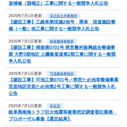
道補修（国補正）工事に関する一般競争入札公告
2025年7月1日更新
多治見土木事務所
【建設工事】工維単第現施2他号 県単 現道施設整
備（一般）他工事に関する一般競争入札公告
2025年7月1日更新
揖斐農林事務所
【建設工事】揖振第0701号 県営農村振興総合整備事
業 大野3期地区 上磯集落道第2期工事に関する一般競
争入札公告
2025年7月1日更新
可茂農林事務所
【建設工事】可池工第0701号／県営ため池等整備事業
宮底地区宮底ため池第2号工事に関する一般競争入札
公告
2025年7月1日更新
防災課
岐阜県南海トラフ巨大地震等被害想定調査委託業務
プロポーザル募集【選定結果】