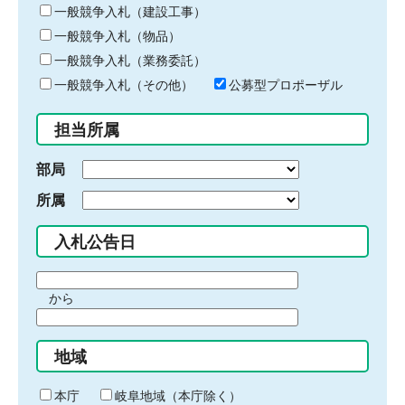
キ
一般競争入札（建設工事）
ー
一般競争入札（物品）
ワ
一般競争入札（業務委託）
ー
ド
一般競争入札（その他）
公募型プロポーザル
を
入
担当所属
力
部局
所属
入札公告日
期
から
間
期
の
間
始
地域
の
ま
終
り
わ
本庁
岐阜地域（本庁除く）