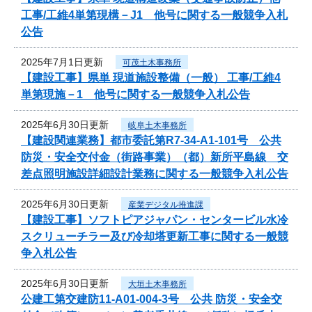
工事/工維4単第現構－J1 他号に関する一般競争入札
公告
2025年7月1日更新
可茂土木事務所
【建設工事】県単 現道施設整備（一般） 工事/工維4
単第現施－1 他号に関する一般競争入札公告
2025年6月30日更新
岐阜土木事務所
【建設関連業務】都市委託第R7-34-A1-101号 公共
防災・安全交付金（街路事業）（都）新所平島線 交
差点照明施設詳細設計業務に関する一般競争入札公告
2025年6月30日更新
産業デジタル推進課
【建設工事】ソフトピアジャパン・センタービル水冷
スクリューチラー及び冷却塔更新工事に関する一般競
争入札公告
2025年6月30日更新
大垣土木事務所
公建工第交建防11-A01-004-3号 公共 防災・安全交