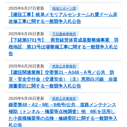
2025年6月27日更新
地域スポーツ課
【建設工事】岐阜メモリアルセンターふれ愛ドーム床
改修工事に関する一般競争入札公告
2025年6月26日更新
下呂農林事務所
【下経第0701号】 県営経営体育成基盤整備事業 羽
根地区 第13号ほ場整備工事に関する一般競争入札公
告
2025年6月26日更新
恵那土木事務所
【建設関連業務】交委第31－A048－A号／公共 防
災・安全交付金（交通安全）（主）恵那白川線 歩道
測量委託に関する一般競争入札公告
2025年6月26日更新
恵那土木事務所
維委第48－A2－ME－8他号/公共 道路メンテナンス
補助（トンネル・橋梁等点検調査）他 MEを活用し
た小規模橋梁等の点検・修繕委託に関する一般競争入
札公告