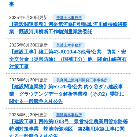
事
2025年6月30日更新
美濃土木事務所
【建設関連業務】河委第河修F号/県単 河川維持修繕事
業 既設河川横断工作物測量業務委託
2025年6月30日更新
美濃土木事務所
【建設工事】維工第43-A010-4-3他号/公共 防災・安
全交付金（災害防除）（国補正分）他 関金山線落石
対策工事
2025年6月30日更新
長良川上流河川開発工事事務所
【建設関連業務】第R7-20号/公共 内ケ谷ダム建設事
業 グラウチングデータ解析等業務（その2）委託に
関する一般競争入札公告
2025年6月30日更新
西濃農林事務所
【建設工事】西特第0703号 県営特定農業用管水路等
特別対策事業 蛇池南部地区 第2期用水路工事に関
する一般競争入札公告