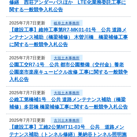
修繕 西荘アンダーパスほか LTE化業務委託工事に
関する一般競争入札公告
2025年7月7日更新
岐阜土木事務所
【建設工事】維持工事第R7-MK01-01号 公共 道路メ
ンテナンス補助（橋梁補修） 木曽川橋 橋梁補修工事
に関する一般競争入札公告
2025年7月7日更新
大垣土木事務所
公園工交R7-1号 公共 都市公園整備（交付金）養老
公園楽市楽座キュービクル改修 工事に関する一般競争
入札公告
2025年7月7日更新
大垣土木事務所
公維工第橋補1号 公共 道路メンテナンス補助（橋梁
補修）多芸橋 橋梁補修工事に関する一般競争入札公告
2025年7月7日更新
古川土木事務所
【建設工事】工維2公第MT11-03号 公共 道路メン
テナンス補助（トンネル修繕）巣納谷トンネル照明施