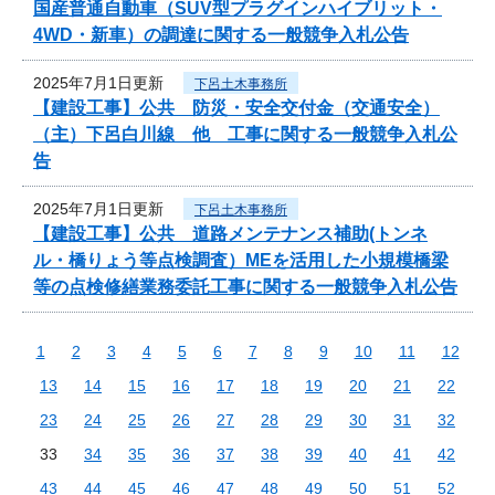
国産普通自動車（SUV型プラグインハイブリット・
4WD・新車）の調達に関する一般競争入札公告
2025年7月1日更新
下呂土木事務所
【建設工事】公共 防災・安全交付金（交通安全）
（主）下呂白川線 他 工事に関する一般競争入札公
告
2025年7月1日更新
下呂土木事務所
【建設工事】公共 道路メンテナンス補助(トンネ
ル・橋りょう等点検調査）MEを活用した小規模橋梁
等の点検修繕業務委託工事に関する一般競争入札公告
1
2
3
4
5
6
7
8
9
10
11
12
13
14
15
16
17
18
19
20
21
22
23
24
25
26
27
28
29
30
31
32
33
34
35
36
37
38
39
40
41
42
43
44
45
46
47
48
49
50
51
52