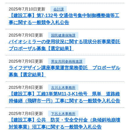
2025年7月10日更新
会計課
【建設工事】第7-132号 交通信号集中制御機整備等工
事に関する一般競争入札公告
2025年7月9日更新
国民健康保険課
バイオシミラーの使用状況に関する現状分析事業委託
プロポーザル募集【選定結果】
2025年7月9日更新
男女共同参画推進課
ライフデザイン講座事業運営業務委託 プロポーザル
募集【選定結果】
2025年7月8日更新
古川土木事務所
【建設工事】工維3単第M11-3-K1他号 県単 道路維
持修繕（飛騨市一円）工事に関する一般競争入札公告
2025年7月8日更新
下呂土木事務所
【建設工事】公共 防災・安全交付金（急傾斜地崩壊
対策事業）沼工事に関する一般競争入札公告