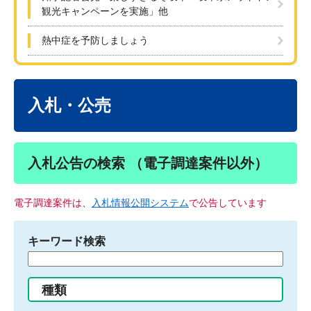
観光キャンペーンを実施」他
熱中症を予防しましょう
本
文
入札・公売
入札公告の検索 （電子調達案件以外）
電子調達案件は、
入札情報公開システム
で公告しています
キーワード検索
検
索
す
種類
る