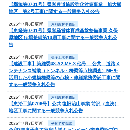
【郡施第0701号】県営農道施設強化対策事業 旭大橋
地区 第2号工事に関する一般競争入札公告
2025年7月8日更新
恵那農林事務所
【恵経第0701号】県営経営体育成基盤整備事業 久保
原地区 ほ場整備第10期工事に関する一般競争入札公
告
2025年7月8日更新
揖斐土木事務所
【建設工事】第維委48-A2-ME-3 他号 公共 道路メ
ンテナンス補助（トンネル・橋梁等点検調査）MEを
活用した小規模橋梁等の点検・修繕業務委託工事に関
する一般競争入札公告
2025年7月8日更新
恵那農林事務所
【恵治工第0706号】公共 復旧治山事業 前沢（血洗）
地区工事に関する一般競争入札公告
2025年7月7日更新
子育て支援課
令和7年度子育て家庭応援キャンペーン業務委託プロ