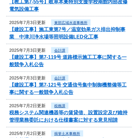
【教工第7-55号】岐阜本巣特別支援学校南館内部改修
電気設備工事
2025年7月3日更新
東部広域水道事務所
【建設工事】施工東第7号／温室効果ガス排出抑制事
業 中津川浄水場等照明設備LED化工事
2025年7月3日更新
会計課
【建設工事】第7-119号 道路標示施工工事に関する一
般競争入札公告
2025年7月3日更新
会計課
【建設工事】第7-121号 交通信号集中制御機整備等工
事に関する一般競争入札公告
2025年7月2日更新
税務課
税務システム関連機器等の賃貸借、設置設定及び維持
管理業務委託における仕様書案に対する意見招請
2025年7月2日更新
揖斐土木事務所