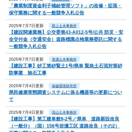
「農業制度資金利子補給管理ソフト」の改修・拡張・
保守業務に関する一般競争入札公告
2025年7月7日更新
郡上土木事務所
【建設関連業務】公交委第43-A012-5号/公共 防災・安
全交付金（交通安全）道路標識点検業務委託に関する
一般競争入札公告
2025年7月7日更新
美濃土木事務所
【建設工事】砂工第砂緊土1号/県単 緊急土石流対策砂
防事業 除石工事
2025年7月4日更新
保健環境研究所
県民健康実態調査システムに係る機器等の更新につい
て
2025年7月4日更新
高山土木事務所
【建設工事】第工建単般9-2号／県単 道路新設改良
（一般分）（国）156号岩瀬工区 道路改良（その2）