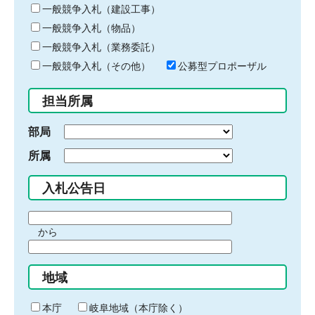
キ
一般競争入札（建設工事）
ー
一般競争入札（物品）
ワ
一般競争入札（業務委託）
ー
ド
一般競争入札（その他）
公募型プロポーザル
を
入
担当所属
力
部局
所属
入札公告日
期
から
間
期
の
間
始
地域
の
ま
終
り
わ
本庁
岐阜地域（本庁除く）