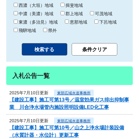
り
西濃（大垣）地域
揖斐地域
中濃（美濃）地域
郡上地域
可茂地域
東濃（多治見）地域
恵那地域
下呂地域
飛騨地域
県外
入札公告一覧
2025年7月10日更新
東部広域水道事務所
【建設工事】施工可第13号／温室効果ガス排出抑制事
業 川合浄水場管内施設照明設備LED化工事
2025年7月10日更新
東部広域水道事務所
【建設工事】施工可第10号／山之上浄水場計装設備
（水質計器・水位計）更新工事