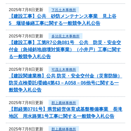
2025年7月8日更新
下呂土木事務所
【建設工事】公共 砂防メンテナンス事業 見上谷
5 堰堤修繕工事に関する一般競争入札公告
2025年7月8日更新
多治見土木事務所
【建設工事】工第R7公急081号 公共 防災・安全交
付金（急傾斜地崩壊対策事業）（小井戸）工事に関す
る一般競争入札公告
2025年7月8日更新
可茂土木事務所
【建設関連業務】公共 防災・安全交付金（災害防除）
防災点検委託/委維4第43－A058－06他号に関する一
般競争入札公告
2025年7月8日更新
郡上農林事務所
【郡経第0701号】県営経営体育成基盤整備事業 長滝
地区 用水路第1号工事に関する一般競争入札公告
2025年7月8日更新
郡上農林事務所