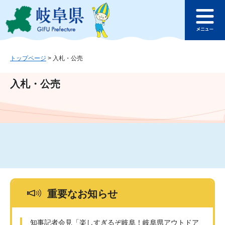
ペ
メ
このページの本文へ
ー
ニ
メ
ジ
ュ
ニ
の
ー
ュ
先
を
ー
頭
飛
トップページ
>
入札・公売
で
ば
す
し
入札・公売
。
て
本
文
へ
重要なお知らせ
知事記者会見「楽しすぎるぞ岐阜！岐阜県アウトドア