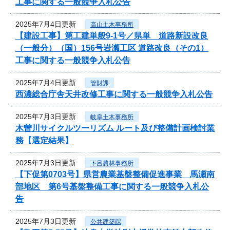
工事に関する一般競争入札公告
2025年7月4日更新
高山土木事務所
【建設工事】第工建単般9-1号／県単 道路新設改良
（一般分）（国）156号岩瀬工区 道路改良（その1）
工事に関する一般競争入札公告
2025年7月4日更新
管財課
西濃総合庁舎天井改修工事に関する一般競争入札公告
2025年7月3日更新
岐阜土木事務所
木曽川サイクルツーリズム ルート及び整備計画検討業
務【選定結果】
2025年7月3日更新
下呂農林事務所
【下促第0703号】県営農業基盤整備促進事業 馬瀬南
部地区 第6号基盤整備工事に関する一般競争入札公
告
2025年7月3日更新
公共建築課