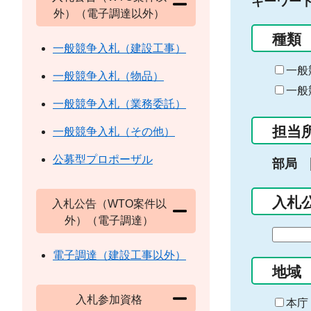
キーワー
外）（電子調達以外）
種類
一般競争入札（建設工事）
一般
一般競争入札（物品）
一般
一般競争入札（業務委託）
担当
一般競争入札（その他）
公募型プロポーザル
部局
入札
入札公告（WTO案件以
外）（電子調達）
期
間
電子調達（建設工事以外）
の
地域
始
入札参加資格
ま
本庁