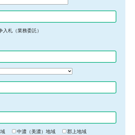
争入札（業務委託）
地域
中濃（美濃）地域
郡上地域