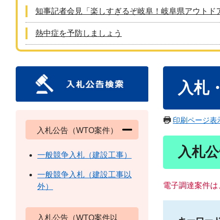
知事記者会見「楽しすぎるぞ岐阜！岐阜県アウトド
熱中症を予防しましょう
本
入札
文
印刷ページ表
入札公告（WTO案件）
入札公
一般競争入札（建設工事）
一般競争入札（建設工事以
電子調達案件は
外）
入札公告（WTO案件以