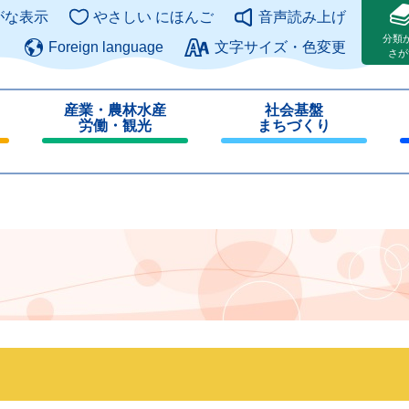
このページの本文へ
がな表示
やさしい にほんご
音声読み上げ
分類
Foreign language
文字サイズ・色変更
さが
産業・農林水産
社会基盤
労働・観光
まちづくり
閉
閉
じ
じ
る
る