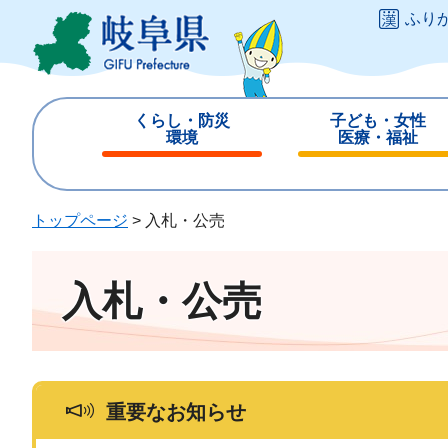
ペ
メ
ふり
ー
ニ
ジ
ュ
の
ー
先
を
くらし・防災
子ども・女性
頭
飛
環境
医療・福祉
で
ば
閉
閉
す
し
じ
じ
。
て
る
る
トップページ
>
入札・公売
本
文
へ
入札・公売
重要なお知らせ