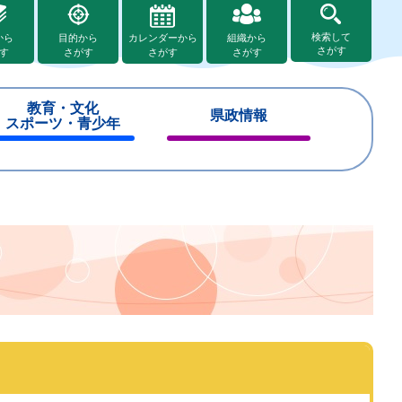
検索して
から
目的から
カレンダーから
組織から
さがす
す
さがす
さがす
さがす
教育・文化
県政情報
スポーツ・青少年
閉
閉
じ
じ
る
る