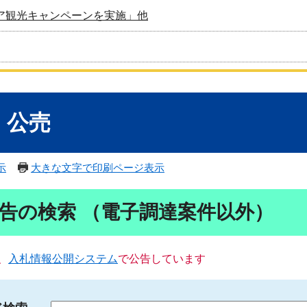
ア観光キャンペーンを実施」他
・公売
示
大きな文字で印刷ページ表示
告の検索 （電子調達案件以外）
、
入札情報公開システム
で公告しています