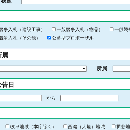
ド検索
検
索
す
る
キ
競争入札（建設工事）
一般競争入札（物品）
一般競
ー
競争入札（その他）
公募型プロポーザル
ワ
ー
所属
ド
を
所属
入
力
公告日
から
期
間
の
終
わ
岐阜地域（本庁除く）
西濃（大垣）地域
揖斐