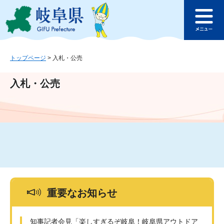
ペ
メ
このページの本文へ
ー
ニ
メ
ジ
ュ
ニ
の
ー
ュ
先
を
ー
頭
飛
トップページ
>
入札・公売
で
ば
す
し
入札・公売
。
て
本
文
へ
重要なお知らせ
知事記者会見「楽しすぎるぞ岐阜！岐阜県アウトドア