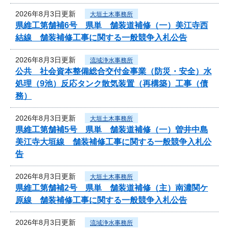
2026年8月3日更新
大垣土木事務所
県維工第舗補6号 県単 舗装道補修（一）美江寺西
結線 舗装補修工事に関する一般競争入札公告
2026年8月3日更新
流域浄水事務所
公共 社会資本整備総合交付金事業（防災・安全）水
処理（9池）反応タンク散気装置（再構築）工事（債
務）
2026年8月3日更新
大垣土木事務所
県維工第舗補5号 県単 舗装道補修（一）曽井中島
美江寺大垣線 舗装補修工事に関する一般競争入札公
告
2026年8月3日更新
大垣土木事務所
県維工第舗補2号 県単 舗装道補修（主）南濃関ケ
原線 舗装補修工事に関する一般競争入札公告
2026年8月3日更新
流域浄水事務所