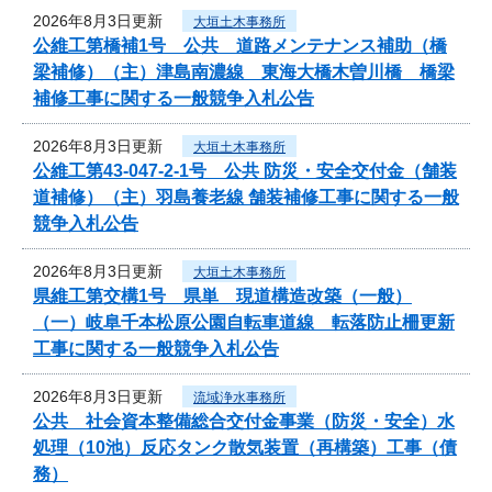
2026年8月3日更新
大垣土木事務所
公維工第橋補1号 公共 道路メンテナンス補助（橋
梁補修）（主）津島南濃線 東海大橋木曽川橋 橋梁
補修工事に関する一般競争入札公告
2026年8月3日更新
大垣土木事務所
公維工第43-047-2-1号 公共 防災・安全交付金（舗装
道補修）（主）羽島養老線 舗装補修工事に関する一般
競争入札公告
2026年8月3日更新
大垣土木事務所
県維工第交構1号 県単 現道構造改築（一般）
（一）岐阜千本松原公園自転車道線 転落防止柵更新
工事に関する一般競争入札公告
2026年8月3日更新
流域浄水事務所
公共 社会資本整備総合交付金事業（防災・安全）水
処理（10池）反応タンク散気装置（再構築）工事（債
務）