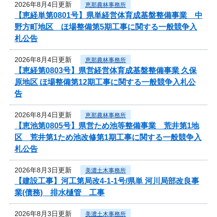
2026年8月4日更新
恵那農林事務所
【恵経単第0801号】県単経営体育成基盤整備事業 中
野方町地区 ほ場整備第5期工事に関する一般競争入
札公告
2026年8月4日更新
恵那農林事務所
【恵経第0803号】県営経営体育成基盤整備事業 久保
原地区 ほ場整備第12期工事に関する一般競争入札公
告
2026年8月4日更新
恵那農林事務所
【恵池第0805号】県営ため池等整備事業 荒井第1地
区 荒井第1ため池改修第1期工事に関する一般競争入
札公告
2026年8月3日更新
美濃土木事務所
【建設工事】河工第局改4-1-1号/県単 河川局部改良事
業(債務) 排水樋管 工事
2026年8月3日更新
美濃土木事務所