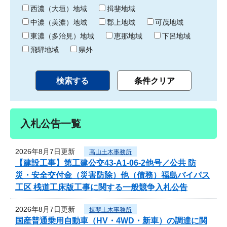
り
西濃（大垣）地域
揖斐地域
中濃（美濃）地域
郡上地域
可茂地域
東濃（多治見）地域
恵那地域
下呂地域
飛騨地域
県外
入札公告一覧
2026年8月7日更新
高山土木事務所
【建設工事】第工建公交43-A1-06-2他号／公共 防
災・安全交付金（災害防除）他（債務）福島バイパス
工区 桟道工床版工事に関する一般競争入札公告
2026年8月7日更新
揖斐土木事務所
国産普通乗用自動車（HV・4WD・新車）の調達に関