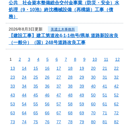
公共 社会資本整備総合交付金事業（防災・安全）水
処理（9・10池）終沈機械設備（再構築）工事（債
務）
2026年8月3日更新
美濃土木事務所
【建設工事】建工第道改4-1-1他号/県単 道路新設改良
（一般分）（国）248号道路改良工事
1
2
3
4
5
6
7
8
9
10
11
12
13
14
15
16
17
18
19
20
21
22
23
24
25
26
27
28
29
30
31
32
33
34
35
36
37
38
39
40
41
42
43
44
45
46
47
48
49
50
51
52
53
54
55
56
57
58
59
60
61
62
63
64
65
66
67
68
69
70
71
72
73
74
75
76
77
78
79
80
81
82