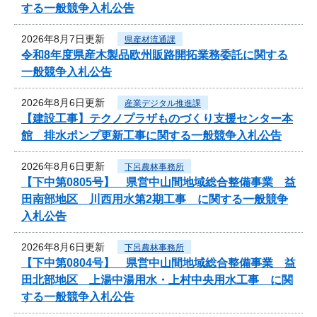
する一般競争入札公告
2026年8月7日更新
県産材流通課
令和8年度県産木製品欧州販路開拓業務委託に関する
一般競争入札公告
2026年8月6日更新
産業デジタル推進課
【建設工事】テクノプラザものづくり支援センター本
館 排水ポンプ更新工事に関する一般競争入札公告
2026年8月6日更新
下呂農林事務所
【下中第0805号】 県営中山間地域総合整備事業 益
田南部地区 川西用水第2期工事 に関する一般競争
入札公告
2026年8月6日更新
下呂農林事務所
【下中第0804号】 県営中山間地域総合整備事業 益
田北部地区 上湯中湯用水・上村中央用水工事 に関
する一般競争入札公告