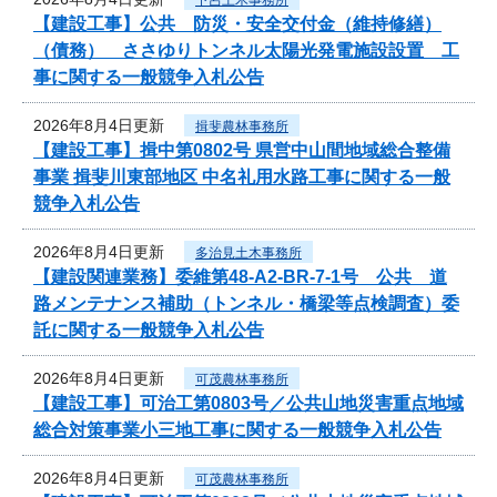
【建設工事】公共 防災・安全交付金（維持修繕）
（債務） ささゆりトンネル太陽光発電施設設置 工
事に関する一般競争入札公告
2026年8月4日更新
揖斐農林事務所
【建設工事】揖中第0802号 県営中山間地域総合整備
事業 揖斐川東部地区 中名礼用水路工事に関する一般
競争入札公告
2026年8月4日更新
多治見土木事務所
【建設関連業務】委維第48-A2-BR-7-1号 公共 道
路メンテナンス補助（トンネル・橋梁等点検調査）委
託に関する一般競争入札公告
2026年8月4日更新
可茂農林事務所
【建設工事】可治工第0803号／公共山地災害重点地域
総合対策事業小三地工事に関する一般競争入札公告
2026年8月4日更新
可茂農林事務所