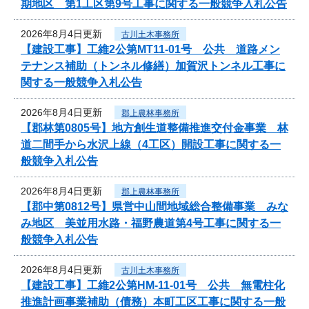
期地区 第1工区第9号工事に関する一般競争入札公告
2026年8月4日更新
古川土木事務所
【建設工事】工維2公第MT11-01号 公共 道路メン
テナンス補助（トンネル修繕）加賀沢トンネル工事に
関する一般競争入札公告
2026年8月4日更新
郡上農林事務所
【郡林第0805号】地方創生道整備推進交付金事業 林
道二間手から水沢上線（4工区）開設工事に関する一
般競争入札公告
2026年8月4日更新
郡上農林事務所
【郡中第0812号】県営中山間地域総合整備事業 みな
み地区 美並用水路・福野農道第4号工事に関する一
般競争入札公告
2026年8月4日更新
古川土木事務所
【建設工事】工維2公第HM-11-01号 公共 無電柱化
推進計画事業補助（債務）本町工区工事に関する一般