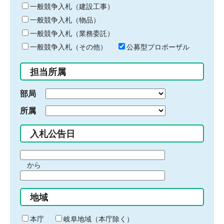
キ
一般競争入札（建設工事）
ー
一般競争入札（物品）
ワ
一般競争入札（業務委託）
ー
ド
一般競争入札（その他）
公募型プロポーザル
を
入
担当所属
力
部局
所属
入札公告日
期
から
間
期
の
間
始
地域
の
ま
終
り
わ
本庁
岐阜地域（本庁除く）