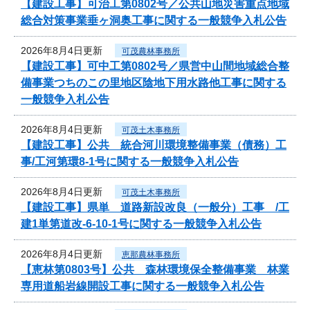
【建設工事】可治工第0802号／公共山地災害重点地域
総合対策事業垂ヶ洞奥工事に関する一般競争入札公告
2026年8月4日更新
可茂農林事務所
【建設工事】可中工第0802号／県営中山間地域総合整
備事業つちのこの里地区陰地下用水路他工事に関する
一般競争入札公告
2026年8月4日更新
可茂土木事務所
【建設工事】公共 統合河川環境整備事業（債務）工
事/工河第環8-1号に関する一般競争入札公告
2026年8月4日更新
可茂土木事務所
【建設工事】県単 道路新設改良（一般分）工事 /工
建1単第道改-6-10-1号に関する一般競争入札公告
2026年8月4日更新
恵那農林事務所
【恵林第0803号】公共 森林環境保全整備事業 林業
専用道船岩線開設工事に関する一般競争入札公告