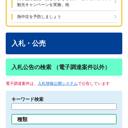
観光キャンペーンを実施」他
熱中症を予防しましょう
本
文
入札・公売
入札公告の検索 （電子調達案件以外）
電子調達案件は、
入札情報公開システム
で公告しています
キーワード検索
検
索
す
種類
る