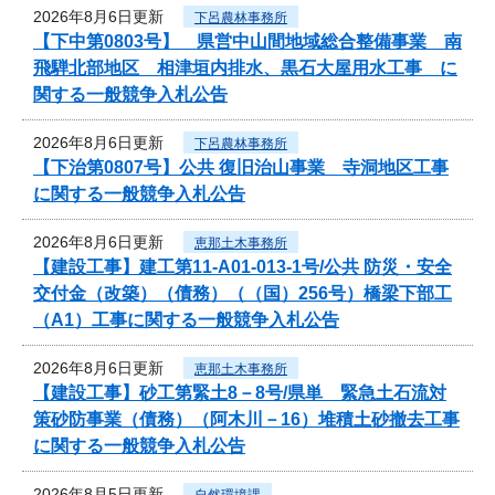
2026年8月6日更新
下呂農林事務所
【下中第0803号】 県営中山間地域総合整備事業 南
飛騨北部地区 相津垣内排水、黒石大屋用水工事 に
関する一般競争入札公告
2026年8月6日更新
下呂農林事務所
【下治第0807号】公共 復旧治山事業 寺洞地区工事
に関する一般競争入札公告
2026年8月6日更新
恵那土木事務所
【建設工事】建工第11-A01-013-1号/公共 防災・安全
交付金（改築）（債務）（（国）256号）橋梁下部工
（A1）工事に関する一般競争入札公告
2026年8月6日更新
恵那土木事務所
【建設工事】砂工第緊土8－8号/県単 緊急土石流対
策砂防事業（債務）（阿木川－16）堆積土砂撤去工事
に関する一般競争入札公告
2026年8月5日更新
自然環境課