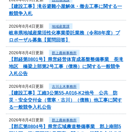
【建設工事】滝谷避難小屋解体・撤去工事に関する一
般競争入札
2026年8月4日更新
地域産業課
岐阜県地域産業活性化事業委託業務（令和8年度）プ
ロポーザル募集【質問回答】
2026年8月4日更新
郡上農林事務所
【郡経第0801号】県営経営体育成基盤整備事業 長滝
地区 橋梁上部第2号工事（債務）に関する一般競争
入札公告
2026年8月4日更新
古川土木事務所
【建設工事】工維3公第55-A016-K2他号 公共 防
災・安全交付金（雪寒・古川）（債務）他工事に関す
る一般競争入札公告
2026年8月4日更新
郡上農林事務所
【郡広第0804号】県営広域農道整備事業 郡上南部5