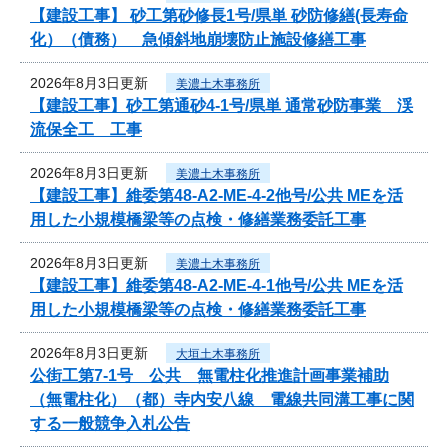
【建設工事】 砂工第砂修長1号/県単 砂防修繕(長寿命
化）（債務） 急傾斜地崩壊防止施設修繕工事
2026年8月3日更新
美濃土木事務所
【建設工事】砂工第通砂4-1号/県単 通常砂防事業 渓
流保全工 工事
2026年8月3日更新
美濃土木事務所
【建設工事】維委第48-A2-ME-4-2他号/公共 MEを活
用した小規模橋梁等の点検・修繕業務委託工事
2026年8月3日更新
美濃土木事務所
【建設工事】維委第48-A2-ME-4-1他号/公共 MEを活
用した小規模橋梁等の点検・修繕業務委託工事
2026年8月3日更新
大垣土木事務所
公街工第7-1号 公共 無電柱化推進計画事業補助
（無電柱化）（都）寺内安八線 電線共同溝工事に関
する一般競争入札公告