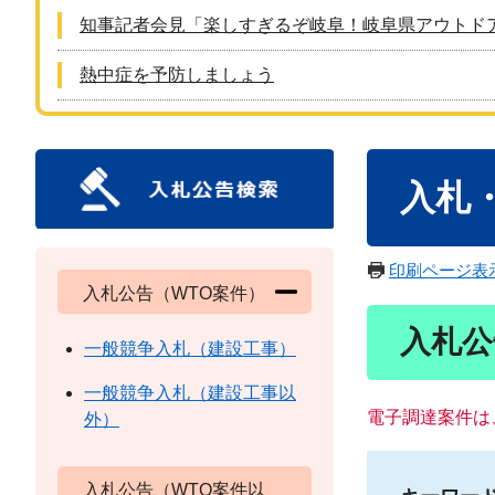
知事記者会見「楽しすぎるぞ岐阜！岐阜県アウトド
熱中症を予防しましょう
本
入札
文
印刷ページ表
入札公告（WTO案件）
入札公
一般競争入札（建設工事）
一般競争入札（建設工事以
電子調達案件は
外）
入札公告（WTO案件以