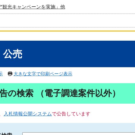
ア観光キャンペーンを実施」他
・公売
示
大きな文字で印刷ページ表示
告の検索 （電子調達案件以外）
、
入札情報公開システム
で公告しています