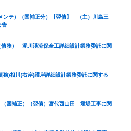
道路メンテ）（国補正分）【翌債】 （主）川島三
公告
事業（債務） 泥川渓流保全工詳細設計業務委託に関
(債務)相川(右岸)護岸詳細設計業務委託に関する
事業）（国補正）（翌債）宮代西山田 堰堤工事に関