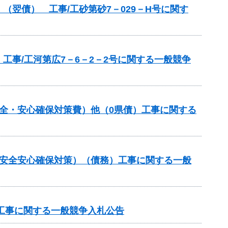
翌債） 工事/工砂第砂7－029－H号に関す
事/工河第広7－6－2－2号に関する一般競争
全・安心確保対策費）他（0県債）工事に関する
の安全安心確保対策）（債務）工事に関する一般
区工事に関する一般競争入札公告