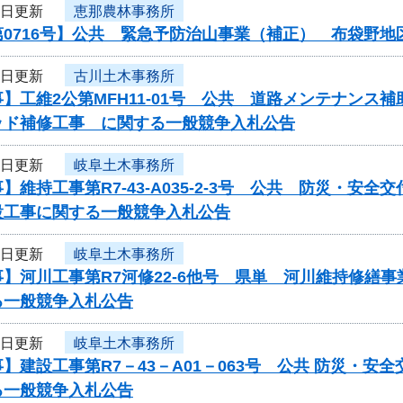
3日更新
恵那農林事務所
第0716号】公共 緊急予防治山事業（補正） 布袋野
2日更新
古川土木事務所
】工維2公第MFH11-01号 公共 道路メンテナン
ッド補修工事 に関する一般競争入札公告
2日更新
岐阜土木事務所
】維持工事第R7-43-A035-2-3号 公共 防災・
設工事に関する一般競争入札公告
2日更新
岐阜土木事務所
】河川工事第R7河修22-6他号 県単 河川維持修繕
る一般競争入札公告
2日更新
岐阜土木事務所
】建設工事第R7－43－A01－063号 公共 防災・
る一般競争入札公告