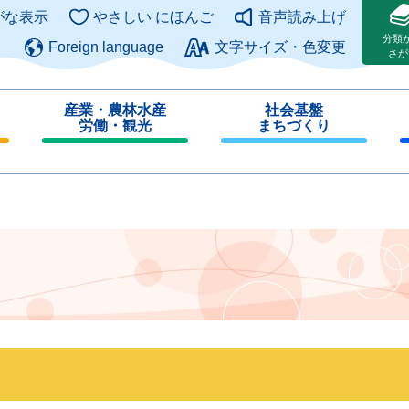
このページの本文へ
がな表示
やさしい にほんご
音声読み上げ
分類
Foreign language
文字サイズ・色変更
さが
産業・農林水産
社会基盤
労働・観光
まちづくり
閉
閉
じ
じ
る
る