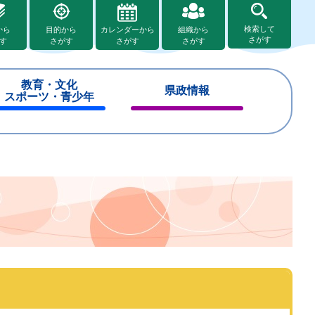
検索して
から
目的から
カレンダーから
組織から
さがす
す
さがす
さがす
さがす
教育・文化
県政情報
スポーツ・青少年
閉
閉
じ
じ
る
る