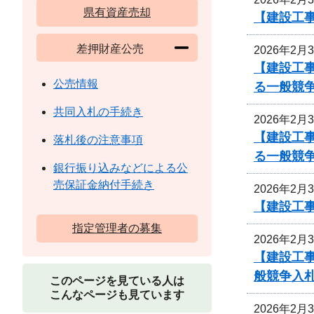
県有資産売却
【建設工事
差押財産公売
2026年2月
【建設工事
公売情報
る一般競
共同入札の手続き
2026年2月
【建設工事
落札後の注意事項
る一般競
銀行振り込みなどによる公
売保証金納付手続き
2026年2月
【建設工事
指定管理者の募集
2026年2月
【建設工事
般競争入
このページを見ている人は
こんなページも見ています
2026年2月