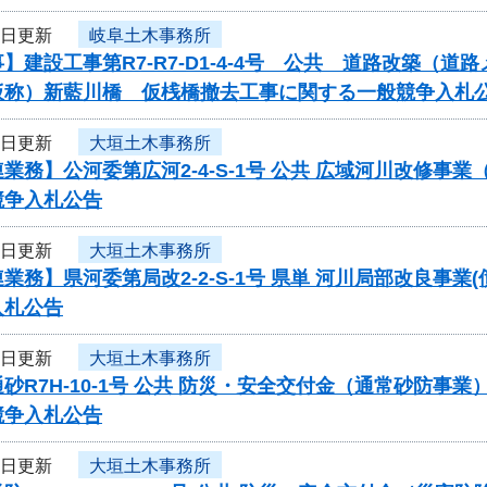
2日更新
岐阜土木事務所
】建設工事第R7-R7-D1-4-4号 公共 道路改築（
仮称）新藍川橋 仮桟橋撤去工事に関する一般競争入札
2日更新
大垣土木事務所
業務】公河委第広河2-4-S-1号 公共 広域河川改修
競争入札公告
2日更新
大垣土木事務所
業務】県河委第局改2-2-S-1号 県単 河川局部改良事業
入札公告
2日更新
大垣土木事務所
砂R7H-10-1号 公共 防災・安全交付金（通常砂防
競争入札公告
2日更新
大垣土木事務所