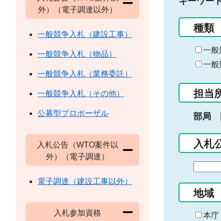
キーワー
外）（電子調達以外）
種類
一般競争入札（建設工事）
一般
一般競争入札（物品）
一般
一般競争入札（業務委託）
担当
一般競争入札（その他）
公募型プロポーザル
部局
入札
入札公告（WTO案件以
外）（電子調達）
期
間
電子調達（建設工事以外）
の
地域
始
入札参加資格
ま
本庁