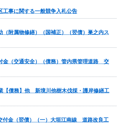
地区工事に関する一般競争入札公告
ス補助（附属物修繕）（国補正）（翌債）巣之内ス
安全交付金（交通安全）（債務）管内県管理道路 交
事業【債務】他 新境川他樹木伐採・護岸修繕工
安全交付金（翌債）（一）大垣江南線 道路改良工