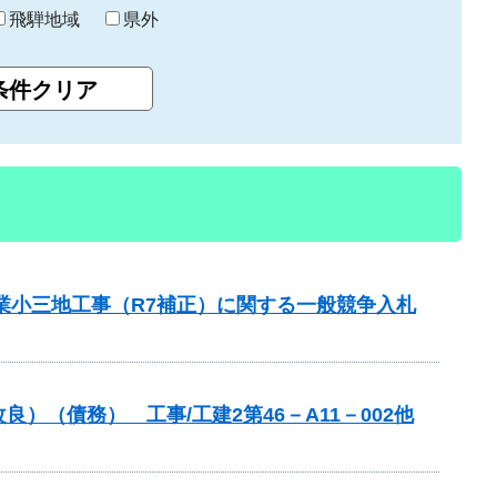
飛騨地域
県外
業小三地工事（R7補正）に関する一般競争入札
（債務） 工事/工建2第46－A11－002他