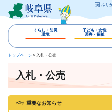
ペ
メ
ふり
ー
ニ
ジ
ュ
の
ー
先
を
くらし・防災
子ども・女性
頭
飛
環境
医療・福祉
で
ば
閉
閉
す
し
じ
じ
。
て
る
る
トップページ
>
入札・公売
本
文
へ
入札・公売
重要なお知らせ