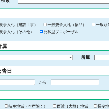
ド検索
検
索
す
る
キ
競争入札（建設工事）
一般競争入札（物品）
一般競
ー
競争入札（その他）
公募型プロポーザル
ワ
ー
所属
ド
を
所属
入
力
公告日
から
期
間
の
終
わ
岐阜地域（本庁除く）
西濃（大垣）地域
揖斐