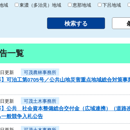
り
地域
東濃（多治見）地域
恵那地域
下呂地域
告一覧
3日更新
可茂農林事務所
】可治工第0705号／公共山地災害重点地域総合対策事
3日更新
可茂土木事務所
】公共 社会資本整備総合交付金（広域連携）（道路改良）
る一般競争入札公告
3日更新
可茂土木事務所