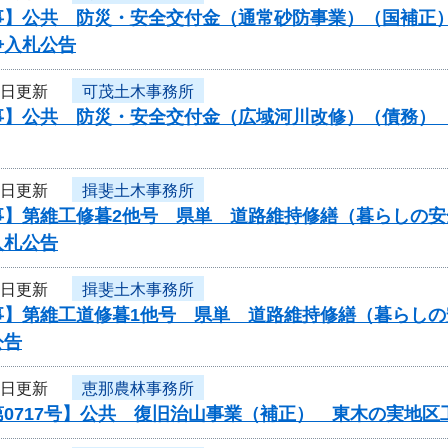
】公共 防災・安全交付金（通常砂防事業）（国補正）（
争入札公告
3日更新
可茂土木事務所
】公共 防災・安全交付金（広域河川改修）（債務） 工
3日更新
揖斐土木事務所
事】第維工修暮2他号 県単 道路維持修繕（暮らしの安
入札公告
3日更新
揖斐土木事務所
事】第維工道修暮1他号 県単 道路維持修繕（暮らし
公告
3日更新
恵那農林事務所
第0717号】公共 復旧治山事業（補正） 東木の実地