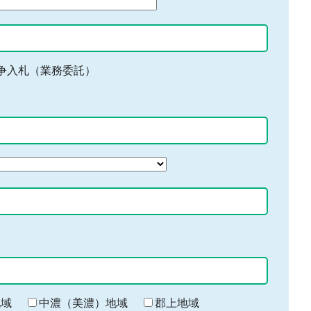
争入札（業務委託）
地域
中濃（美濃）地域
郡上地域