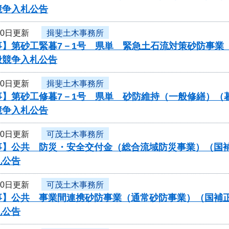
競争入札公告
10日更新
揖斐土木事務所
事】第砂工緊暮7－1号 県単 緊急土石流対策砂防事業
般競争入札公告
10日更新
揖斐土木事務所
事】第砂工修暮7－1号 県単 砂防維持（一般修繕）（
競争入札公告
10日更新
可茂土木事務所
】公共 防災・安全交付金（総合流域防災事業）（国補正
札公告
10日更新
可茂土木事務所
】公共 事業間連携砂防事業（通常砂防事業）（国補正）（
札公告