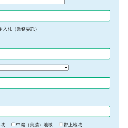
争入札（業務委託）
地域
中濃（美濃）地域
郡上地域