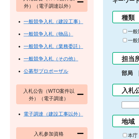
キーワー
外）（電子調達以外）
種類
一般競争入札（建設工事）
一般
一般競争入札（物品）
一般
一般競争入札（業務委託）
担当
一般競争入札（その他）
公募型プロポーザル
部局
入札
入札公告（WTO案件以
外）（電子調達）
期
間
電子調達（建設工事以外）
の
地域
始
入札参加資格
ま
本庁