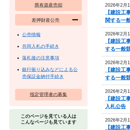
2026年2月
県有資産売却
【建設工事
関する一
差押財産公売
2026年2月
公売情報
【建設工事
共同入札の手続き
する一般
落札後の注意事項
2026年2月
【建設工事
銀行振り込みなどによる公
売保証金納付手続き
する一般
2026年2月
指定管理者の募集
【建設工事
入札公告
このページを見ている人は
2026年2月
こんなページも見ています
【建設工事