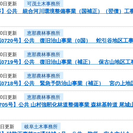
10日更新
可茂土木事務所
】公共 統合河川環境整備事業（国補正）（翌債）工事/工
10日更新
恵那農林事務所
0720号】公共 復旧治山事業（0国） 蛇引谷地区工
10日更新
恵那農林事務所
第0719号】公共 復旧治山事業（補正） 保古山地区
10日更新
恵那農林事務所
第0718号】公共 緊急予防治山事業（補正） 宮の上
10日更新
恵那農林事務所
705号】公共 山村強靭化林道整備事業 森林基幹道 尾城山
9日更新
岐阜土木事務所