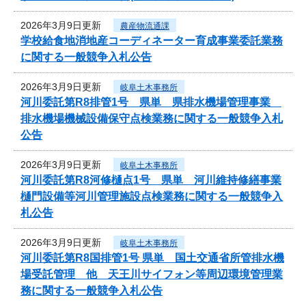
2026年3月9日更新
農産物流通課
学校給食地消地産コーディネーター育成事業委託業務
に関する一般競争入札公告
2026年3月9日更新
岐阜土木事務所
河川委託第R8排管1号 県単 県排水機場管理事業
排水機場機械設備保守点検業務に関する一般競争入札
公告
2026年3月9日更新
岐阜土木事務所
河川委託第R8河修樋点1号 県単 河川維持修繕事業
樋門設備等河川管理施設点検業務に関する一般競争入
札公告
2026年3月9日更新
岐阜土木事務所
河川委託第R8国排管1号 県単 国土交通省所管排水機
場受託管理 他 天王川サイフォン等周辺環境管理業
務に関する一般競争入札公告