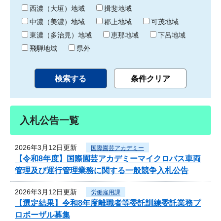
り
西濃（大垣）地域
揖斐地域
中濃（美濃）地域
郡上地域
可茂地域
東濃（多治見）地域
恵那地域
下呂地域
飛騨地域
県外
入札公告一覧
2026年3月12日更新
国際園芸アカデミー
【令和8年度】国際園芸アカデミーマイクロバス車両
管理及び運行管理業務に関する一般競争入札公告
2026年3月12日更新
労働雇用課
【選定結果】令和8年度離職者等委託訓練委託業務プ
ロポーザル募集