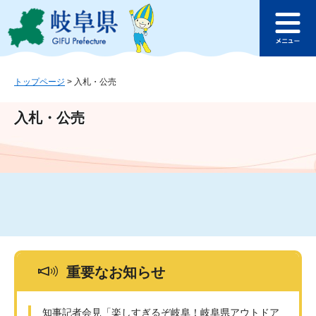
ペ
メ
このページの本文へ
ー
ニ
メ
ジ
ュ
ニ
の
ー
ュ
先
を
ー
頭
飛
トップページ
>
入札・公売
で
ば
す
し
入札・公売
。
て
本
文
へ
重要なお知らせ
知事記者会見「楽しすぎるぞ岐阜！岐阜県アウトドア