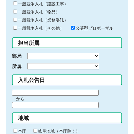
キ
一般競争入札（建設工事）
ー
一般競争入札（物品）
ワ
一般競争入札（業務委託）
ー
ド
一般競争入札（その他）
公募型プロポーザル
を
入
担当所属
力
部局
所属
入札公告日
期
から
間
期
の
間
始
地域
の
ま
終
り
わ
本庁
岐阜地域（本庁除く）