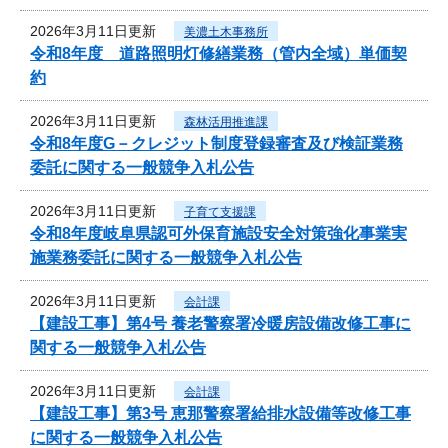
2026年3月11日更新
美濃土木事務所
令和8年度 道路照明灯修繕業務（管内全域）単価契
約
2026年3月11日更新
森林活用推進課
令和8年度G－クレジット制度登録審査及び検証業務
委託に関する一般競争入札公告
2026年3月11日更新
子育て支援課
令和8年度岐阜県認可外保育施設安全対策強化事業実
施業務委託に関する一般競争入札公告
2026年3月11日更新
会計課
【建設工事】第4号 養老警察署冷暖房設備改修工事に
関する一般競争入札公告
2026年3月11日更新
会計課
【建設工事】第3号 恵那警察署給排水設備等改修工事
に関する一般競争入札公告