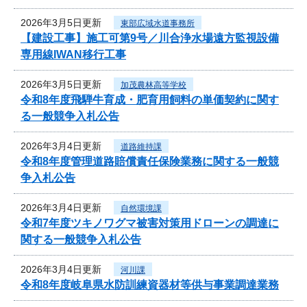
2026年3月5日更新
東部広域水道事務所
【建設工事】施工可第9号／川合浄水場遠方監視設備
専用線IWAN移行工事
2026年3月5日更新
加茂農林高等学校
令和8年度飛騨牛育成・肥育用飼料の単価契約に関す
る一般競争入札公告
2026年3月4日更新
道路維持課
令和8年度管理道路賠償責任保険業務に関する一般競
争入札公告
2026年3月4日更新
自然環境課
令和7年度ツキノワグマ被害対策用ドローンの調達に
関する一般競争入札公告
2026年3月4日更新
河川課
令和8年度岐阜県水防訓練資器材等供与事業調達業務