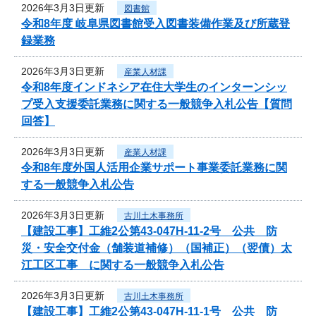
2026年3月3日更新
図書館
令和8年度 岐阜県図書館受入図書装備作業及び所蔵登
録業務
2026年3月3日更新
産業人材課
令和8年度インドネシア在住大学生のインターンシッ
プ受入支援委託業務に関する一般競争入札公告【質問
回答】
2026年3月3日更新
産業人材課
令和8年度外国人活用企業サポート事業委託業務に関
する一般競争入札公告
2026年3月3日更新
古川土木事務所
【建設工事】工維2公第43-047H-11-2号 公共 防
災・安全交付金（舗装道補修）（国補正）（翌債）太
江工区工事 に関する一般競争入札公告
2026年3月3日更新
古川土木事務所
【建設工事】工維2公第43-047H-11-1号 公共 防