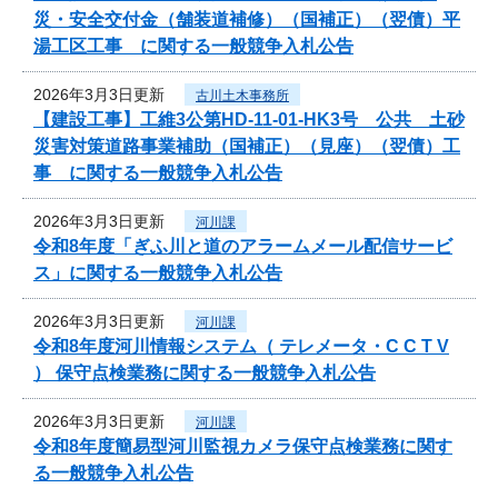
災・安全交付金（舗装道補修）（国補正）（翌債）平
湯工区工事 に関する一般競争入札公告
2026年3月3日更新
古川土木事務所
【建設工事】工維3公第HD-11-01-HK3号 公共 土砂
災害対策道路事業補助（国補正）（見座）（翌債）工
事 に関する一般競争入札公告
2026年3月3日更新
河川課
令和8年度「ぎふ川と道のアラームメール配信サービ
ス」に関する一般競争入札公告
2026年3月3日更新
河川課
令和8年度河川情報システム（ テレメータ・C C T V
） 保守点検業務に関する一般競争入札公告
2026年3月3日更新
河川課
令和8年度簡易型河川監視カメラ保守点検業務に関す
る一般競争入札公告