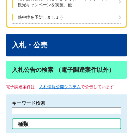
観光キャンペーンを実施」他
熱中症を予防しましょう
本
文
入札・公売
入札公告の検索 （電子調達案件以外）
電子調達案件は、
入札情報公開システム
で公告しています
キーワード検索
検
索
す
種類
る