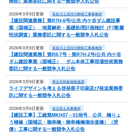
南部）業務委託に関する一般競争入札公告
2026年3月9日更新
長良川上流河川開発工事事務所
【建設関連業務】第R7H-6号/公共 内ケ谷ダム建設事
業（国補正） 地質解析・基礎処理計画検討（F7断層
性状調査）業務委託に関する一般競争入札公告
2026年3月9日更新
長良川上流河川開発工事事務所
【建設関連業務】第R8-7号・第R7H-2号/公共 内ケ谷
ダム建設事業（国補正） ダム本体工事現場技術業務
委託に関する一般競争入札公告
2026年3月9日更新
男女共同参画推進課
ライフデザインを考える啓発冊子印刷及び発送業務委
託に関する一般競争入札公告
2026年3月6日更新
多治見土木事務所
【建設工事】工維第MKH07－01他号 公共 橋りょ
う補修（国補正・御幸橋・御幸橋橋側歩道橋）（翌
債）工事に関する一般競争入札公告