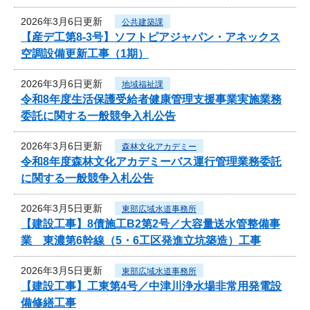
2026年3月6日更新
公共建築課
【産デ工第8-3号】ソフトピアジャパン・アネックス
空調設備更新工事（1期）
2026年3月6日更新
地域福祉課
令和8年度生活保護受給者健康管理支援事業実施業務
委託に関する一般競争入札公告
2026年3月6日更新
森林文化アカデミー
令和8年度森林文化アカデミーバス運行管理業務委託
に関する一般競争入札公告
2026年3月5日更新
東部広域水道事務所
【建設工事】8債施工B2第2号／大容量送水管整備事
業 東濃第6幹線（5・6工区発進立坑築造）工事
2026年3月5日更新
東部広域水道事務所
【建設工事】工東第4号／中津川浄水場非常用発電設
備修繕工事