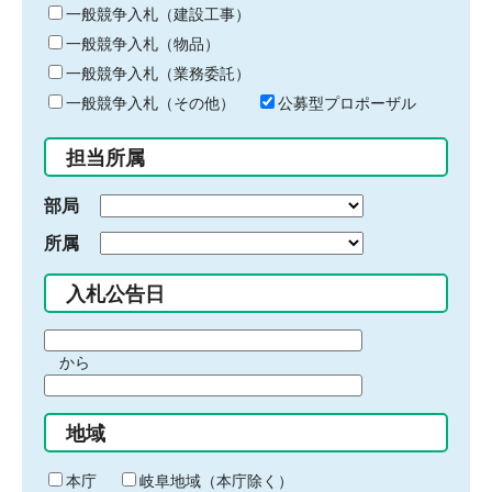
キ
一般競争入札（建設工事）
ー
一般競争入札（物品）
ワ
一般競争入札（業務委託）
ー
ド
一般競争入札（その他）
公募型プロポーザル
を
入
担当所属
力
部局
所属
入札公告日
期
から
間
期
の
間
始
地域
の
ま
終
り
わ
本庁
岐阜地域（本庁除く）