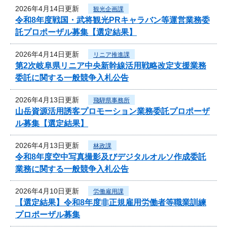
2026年4月14日更新
観光企画課
令和8年度戦国・武将観光PRキャラバン等運営業務委
託プロポーザル募集【選定結果】
2026年4月14日更新
リニア推進課
第2次岐阜県リニア中央新幹線活用戦略改定支援業務
委託に関する一般競争入札公告
2026年4月13日更新
飛騨県事務所
山岳資源活用誘客プロモーション業務委託プロポーザ
ル募集【選定結果】
2026年4月13日更新
林政課
令和8年度空中写真撮影及びデジタルオルソ作成委託
業務に関する一般競争入札公告
2026年4月10日更新
労働雇用課
【選定結果】令和8年度非正規雇用労働者等職業訓練
プロポーザル募集