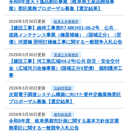
令和8年度天下逸品創出事業（岐阜県土産品開発事
業）委託業務プロポーザル募集【選定結果】
2026年3月30日更新
岐阜土木事務所
【建設工事】維持工事第R7-MKH01-06-2号 公共
道路メンテナンス事業（橋梁補修）（国補正分）（翌
債）河渡橋 照明灯補修工事に関する一般競争入札公告
2026年3月30日更新
美濃土木事務所
【建設工事】河工第広域H4-2号/公共 防災・安全交付
金（広域河川改修事業）(国補正分)(翌債) 掘削護岸工
事
2026年3月30日更新
出納管理課
次期電子調達システム構築に向けた要件定義業務委託
プロポーザル募集【選定結果】
2026年3月30日更新
都市政策課
令和8年度 岐阜県都市計画に関する基本方針改定業
務委託に関する一般競争入札公告