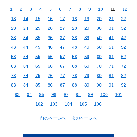
1
2
3
4
5
6
7
8
9
10
11
12
13
14
15
16
17
18
19
20
21
22
23
24
25
26
27
28
29
30
31
32
33
34
35
36
37
38
39
40
41
42
43
44
45
46
47
48
49
50
51
52
53
54
55
56
57
58
59
60
61
62
63
64
65
66
67
68
69
70
71
72
73
74
75
76
77
78
79
80
81
82
83
84
85
86
87
88
89
90
91
92
93
94
95
96
97
98
99
100
101
102
103
104
105
106
前のページへ
次のページへ