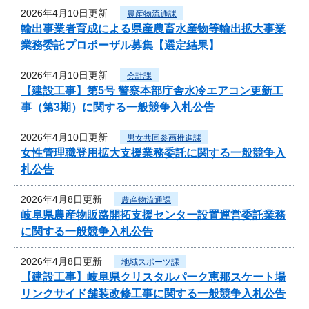
2026年4月10日更新
農産物流通課
輸出事業者育成による県産農畜水産物等輸出拡大事業
業務委託プロポーザル募集【選定結果】
2026年4月10日更新
会計課
【建設工事】第5号 警察本部庁舎水冷エアコン更新工
事（第3期）に関する一般競争入札公告
2026年4月10日更新
男女共同参画推進課
女性管理職登用拡大支援業務委託に関する一般競争入
札公告
2026年4月8日更新
農産物流通課
岐阜県農産物販路開拓支援センター設置運営委託業務
に関する一般競争入札公告
2026年4月8日更新
地域スポーツ課
【建設工事】岐阜県クリスタルパーク恵那スケート場
リンクサイド舗装改修工事に関する一般競争入札公告