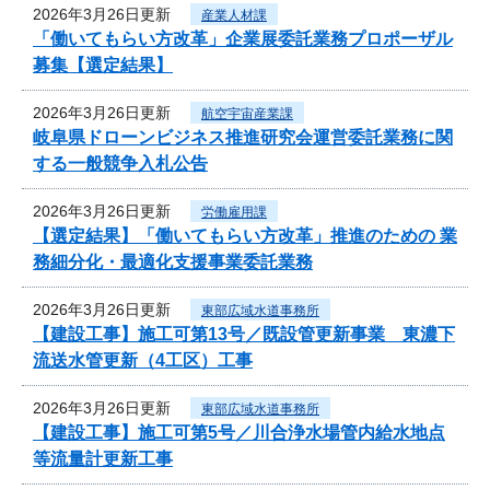
2026年3月26日更新
産業人材課
「働いてもらい方改革」企業展委託業務プロポーザル
募集【選定結果】
2026年3月26日更新
航空宇宙産業課
岐阜県ドローンビジネス推進研究会運営委託業務に関
する一般競争入札公告
2026年3月26日更新
労働雇用課
【選定結果】「働いてもらい方改革」推進のための 業
務細分化・最適化支援事業委託業務
2026年3月26日更新
東部広域水道事務所
【建設工事】施工可第13号／既設管更新事業 東濃下
流送水管更新（4工区）工事
2026年3月26日更新
東部広域水道事務所
【建設工事】施工可第5号／川合浄水場管内給水地点
等流量計更新工事