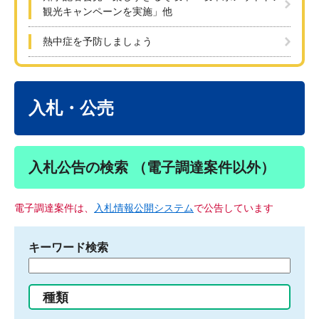
観光キャンペーンを実施」他
熱中症を予防しましょう
本
文
入札・公売
入札公告の検索 （電子調達案件以外）
電子調達案件は、
入札情報公開システム
で公告しています
キーワード検索
検
索
す
種類
る