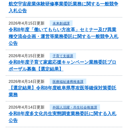
航空宇宙産業体験研修事業委託業務に関する一般競争
入札公告
2026年4月15日更新
未来創成課
令和8年度「働いてもらい方改革」セミナー及び異業
種交流会企画・運営等業務委託に関する一般競争入札
公告
2026年4月15日更新
子育て支援課
令和8年度子育て家庭応援キャンペーン業務委託プロ
ポーザル募集【選定結果】
2026年4月14日更新
医療福祉連携推進課
【選定結果】令和8年度岐阜県専攻医等確保対策委託
業務
2026年4月14日更新
外国人活躍・共生社会推進課
令和8年度多文化共生実態調査業務委託に関する入札
公告