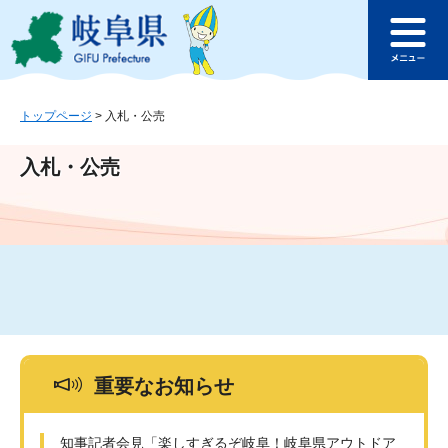
ペ
メ
このページの本文へ
ー
ニ
メ
ジ
ュ
ニ
の
ー
ュ
先
を
ー
頭
飛
トップページ
>
入札・公売
で
ば
す
し
入札・公売
。
て
本
文
へ
重要なお知らせ
知事記者会見「楽しすぎるぞ岐阜！岐阜県アウトドア