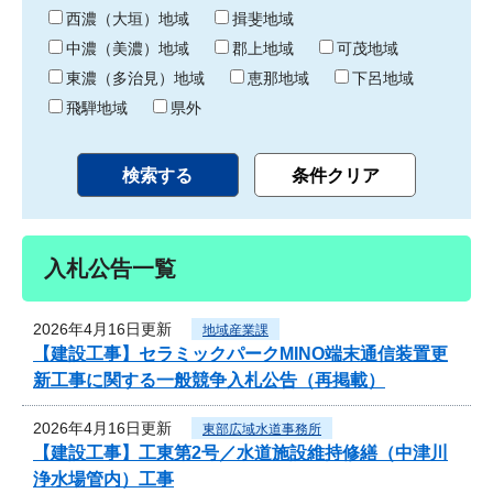
り
西濃（大垣）地域
揖斐地域
中濃（美濃）地域
郡上地域
可茂地域
東濃（多治見）地域
恵那地域
下呂地域
飛騨地域
県外
入札公告一覧
2026年4月16日更新
地域産業課
【建設工事】セラミックパークMINO端末通信装置更
新工事に関する一般競争入札公告（再掲載）
2026年4月16日更新
東部広域水道事務所
【建設工事】工東第2号／水道施設維持修繕（中津川
浄水場管内）工事