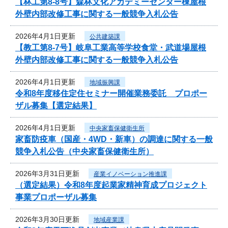
【林工第8-8号】森林文化アカデミーセンター棟屋根
外壁内部改修工事に関する一般競争入札公告
2026年4月1日更新
公共建築課
【教工第8-7号】岐阜工業高等学校食堂・武道場屋根
外壁内部改修工事に関する一般競争入札公告
2026年4月1日更新
地域振興課
令和8年度移住定住セミナー開催業務委託 プロポー
ザル募集【選定結果】
2026年4月1日更新
中央家畜保健衛生所
家畜防疫車（国産・4WD・新車）の調達に関する一般
競争入札公告（中央家畜保健衛生所）
2026年3月31日更新
産業イノベーション推進課
（選定結果）令和8年度起業家精神育成プロジェクト
事業プロポーザル募集
2026年3月30日更新
地域産業課