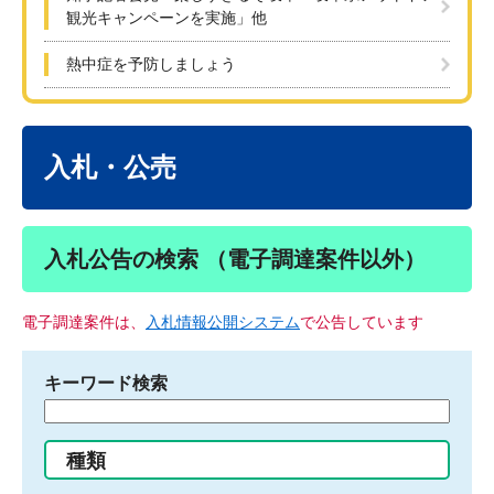
観光キャンペーンを実施」他
熱中症を予防しましょう
本
文
入札・公売
入札公告の検索 （電子調達案件以外）
電子調達案件は、
入札情報公開システム
で公告しています
キーワード検索
検
索
す
種類
る