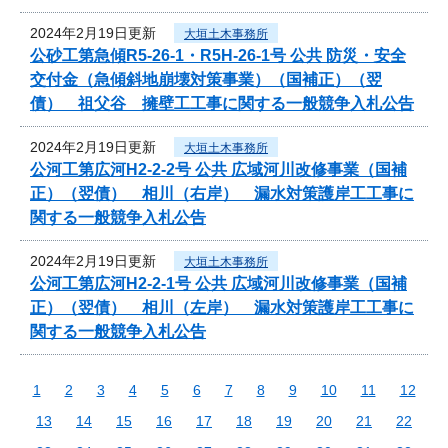
2024年2月19日更新
大垣土木事務所
公砂工第急傾R5-26-1・R5H-26-1号 公共 防災・安全
交付金（急傾斜地崩壊対策事業）（国補正）（翌
債） 祖父谷 擁壁工工事に関する一般競争入札公告
2024年2月19日更新
大垣土木事務所
公河工第広河H2-2-2号 公共 広域河川改修事業（国補
正）（翌債） 相川（右岸） 漏水対策護岸工工事に
関する一般競争入札公告
2024年2月19日更新
大垣土木事務所
公河工第広河H2-2-1号 公共 広域河川改修事業（国補
正）（翌債） 相川（左岸） 漏水対策護岸工工事に
関する一般競争入札公告
1
2
3
4
5
6
7
8
9
10
11
12
13
14
15
16
17
18
19
20
21
22