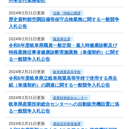
外来受付業務委託
2024年2月21日更新
法務・情報公開課
歴史資料館空調設備等保守点検業務に関する一般競争
入札公告
2024年2月21日更新
職員厚生課
令和6年度岐阜県職員一般定期・雇入時健康診断及び
特殊業務従事者健康診断実施業務（単価契約）に関す
る一般競争入札公告
2024年2月21日更新
岐阜商業高等学校
令和6年度岐阜県立岐阜商業高等学校で使用する再生
紙（単価契約）の調達に関する一般競争入札公告
2024年2月21日更新
産業技術総合センター
岐阜県産業技術総合センターへの自動販売機設置に係
る一般競争入札公告
2024年2月21日更新
感染症対策推進課