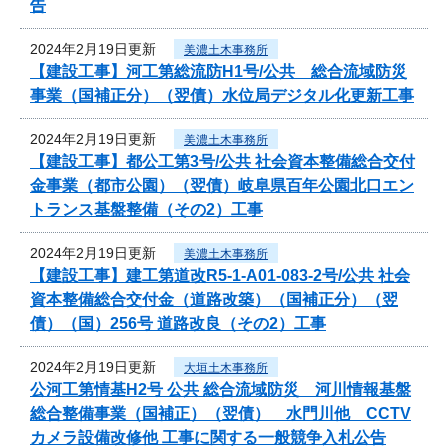
告
2024年2月19日更新
美濃土木事務所
【建設工事】河工第総流防H1号/公共 総合流域防災
事業（国補正分）（翌債）水位局デジタル化更新工事
2024年2月19日更新
美濃土木事務所
【建設工事】都公工第3号/公共 社会資本整備総合交付
金事業（都市公園）（翌債）岐阜県百年公園北口エン
トランス基盤整備（その2）工事
2024年2月19日更新
美濃土木事務所
【建設工事】建工第道改R5-1-A01-083-2号/公共 社会
資本整備総合交付金（道路改築）（国補正分）（翌
債）（国）256号 道路改良（その2）工事
2024年2月19日更新
大垣土木事務所
公河工第情基H2号 公共 総合流域防災 河川情報基盤
総合整備事業（国補正）（翌債） 水門川他 CCTV
カメラ設備改修他 工事に関する一般競争入札公告