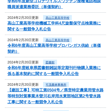
令和6年度新型コロナウイルスワクチン接種電話相談
職員派遣業務委託（単価契約）
2024年2月20日更新
高山工業高等学校
高山工業高等学校機械工学科4尺旋盤保守点検業務に
関する一般競争入札公告
2024年2月20日更新
高山工業高等学校
令和6年度高山工業高等学校プロパンガス供給（単価
契約）
2024年2月20日更新
図書館
令和6年度岐阜県図書館雑誌等定期刊行物購入業務に
係る基本契約に関する一般競争入札公告
2024年2月20日更新
可茂農林事務所
【建設工事】可特工第0504号／県営特定農業用管水路
等特別対策事業木曽川右岸用水東部地区第2号管水路
工事に関する一般競争入札公告