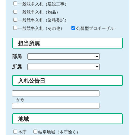
キ
一般競争入札（建設工事）
ー
一般競争入札（物品）
ワ
一般競争入札（業務委託）
ー
ド
一般競争入札（その他）
公募型プロポーザル
を
入
担当所属
力
部局
所属
入札公告日
期
から
間
期
の
間
始
地域
の
ま
終
り
わ
本庁
岐阜地域（本庁除く）