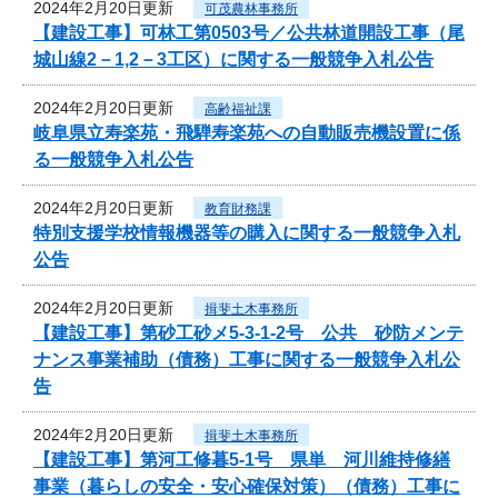
2024年2月20日更新
可茂農林事務所
【建設工事】可林工第0503号／公共林道開設工事（尾
城山線2－1,2－3工区）に関する一般競争入札公告
2024年2月20日更新
高齢福祉課
岐阜県立寿楽苑・飛騨寿楽苑への自動販売機設置に係
る一般競争入札公告
2024年2月20日更新
教育財務課
特別支援学校情報機器等の購入に関する一般競争入札
公告
2024年2月20日更新
揖斐土木事務所
【建設工事】第砂工砂メ5-3-1-2号 公共 砂防メンテ
ナンス事業補助（債務）工事に関する一般競争入札公
告
2024年2月20日更新
揖斐土木事務所
【建設工事】第河工修暮5-1号 県単 河川維持修繕
事業（暮らしの安全・安心確保対策）（債務）工事に