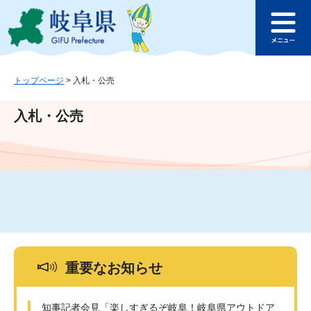
ペ
メ
このページの本文へ
ー
ニ
メ
ジ
ュ
ニ
の
ー
ュ
先
を
ー
頭
飛
トップページ
>
入札・公売
で
ば
す
し
入札・公売
。
て
本
文
へ
重要なお知らせ
知事記者会見「楽しすぎるぞ岐阜！岐阜県アウトドア