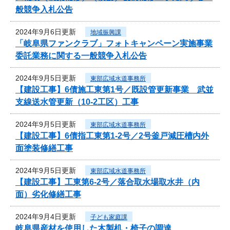
般競争入札公告
2024年9月6日更新
地域振興課
「岐阜県ファンクラブ」フォトキャンペーン実施事業
委託業務に関する一般競争入札公告
2024年9月5日更新
東部広域水道事務所
【建設工事】6債施工東第1号／既設管更新事業 武並
支線送水管更新（10-2工区）工事
2024年9月5日更新
東部広域水道事務所
【建設工事】6債指工東第1-2号／2号釜戸減圧槽内外
面塗装修繕工事
2024年9月5日更新
東部広域水道事務所
【建設工事】工東第6-2号／落合取水場取水井（内
面）劣化修繕工事
2024年9月4日更新
子ども家庭課
岐阜県産材を使用した木製机・椅子の調達