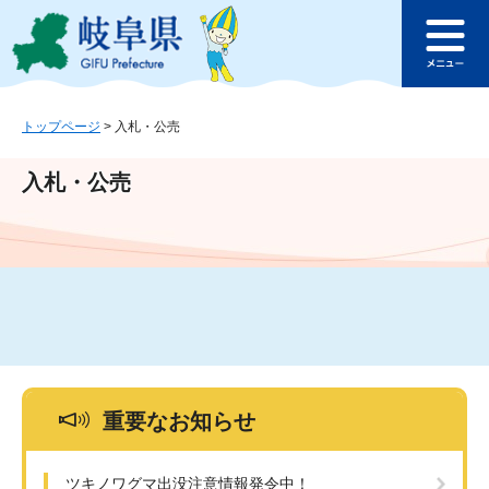
ペ
メ
このページの本文へ
ー
ニ
メ
ジ
ュ
ニ
の
ー
ュ
先
を
ー
頭
飛
トップページ
>
入札・公売
で
ば
す
し
入札・公売
。
て
本
文
へ
重要なお知らせ
ツキノワグマ出没注意情報発令中！