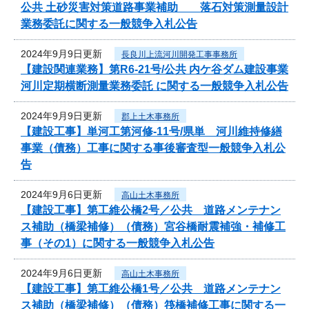
公共 土砂災害対策道路事業補助 落石対策測量設計
業務委託に関する一般競争入札公告
2024年9月9日更新
長良川上流河川開発工事事務所
【建設関連業務】第R6-21号/公共 内ケ谷ダム建設事業
河川定期横断測量業務委託 に関する一般競争入札公告
2024年9月9日更新
郡上土木事務所
【建設工事】単河工第河修-11号/県単 河川維持修繕
事業（債務）工事に関する事後審査型一般競争入札公
告
2024年9月6日更新
高山土木事務所
【建設工事】第工維公橋2号／公共 道路メンテナン
ス補助（橋梁補修）（債務）宮谷橋耐震補強・補修工
事（その1）に関する一般競争入札公告
2024年9月6日更新
高山土木事務所
【建設工事】第工維公橋1号／公共 道路メンテナン
ス補助（橋梁補修）（債務）筏橋補修工事に関する一