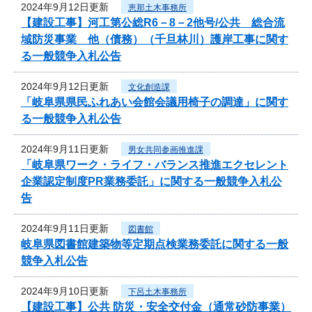
2024年9月12日更新
恵那土木事務所
【建設工事】河工第公総R6－8－2他号/公共 総合流
域防災事業 他（債務）（千旦林川）護岸工事に関す
る一般競争入札公告
2024年9月12日更新
文化創造課
「岐阜県県民ふれあい会館会議用椅子の調達」に関す
る一般競争入札公告
2024年9月11日更新
男女共同参画推進課
「岐阜県ワーク・ライフ・バランス推進エクセレント
企業認定制度PR業務委託」に関する一般競争入札公
告
2024年9月11日更新
図書館
岐阜県図書館建築物等定期点検業務委託に関する一般
競争入札公告
2024年9月10日更新
下呂土木事務所
【建設工事】公共 防災・安全交付金（通常砂防事業）