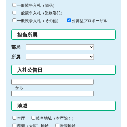
ー
一般競争入札（物品）
ワ
一般競争入札（業務委託）
ー
ド
一般競争入札（その他）
公募型プロポーザル
を
入
担当所属
力
部局
所属
入札公告日
期
から
間
期
の
間
始
地域
の
ま
終
り
わ
本庁
岐阜地域（本庁除く）
り
西濃（大垣）地域
揖斐地域