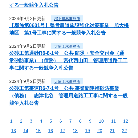
する一般競争入札公告
2024年9月3日更新
郡上農林事務所
【郡施第0601号】県営農道施設強化対策事業 旭大橋
地区 第1号工事に関する一般競争入札公告
2024年9月2日更新
大垣土木事務所
公砂工第通砂R6-8-1号 公共 防災・安全交付金（通
常砂防事業）（債務） 宮代西山田 管理用道路工工
事に関する一般競争入札公告
2024年9月2日更新
大垣土木事務所
公砂工第事連R6-7-1号 公共 事業間連携砂防事業
（債務） 志津北谷 管理用道路工工事に関する一般
競争入札公告
1
2
3
4
5
6
7
8
9
10
11
12
13
14
15
16
17
18
19
20
21
22