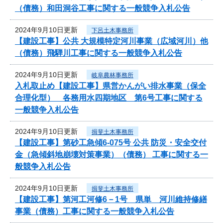
（債務）和田洞谷工事に関する一般競争入札公告
2024年9月10日更新
下呂土木事務所
【建設工事】公共 大規模特定河川事業（広域河川）他
（債務）飛騨川工事に関する一般競争入札公告
2024年9月10日更新
岐阜農林事務所
入札取止め【建設工事】県営かんがい排水事業（保全
合理化型） 各務用水四期地区 第6号工事に関する
一般競争入札公告
2024年9月10日更新
揖斐土木事務所
【建設工事】第砂工急傾6-075号 公共 防災・安全交付
金（急傾斜地崩壊対策事業）（債務） 工事に関する一
般競争入札公告
2024年9月10日更新
揖斐土木事務所
【建設工事】第河工河修6－1号 県単 河川維持修繕
事業（債務）工事に関する一般競争入札公告