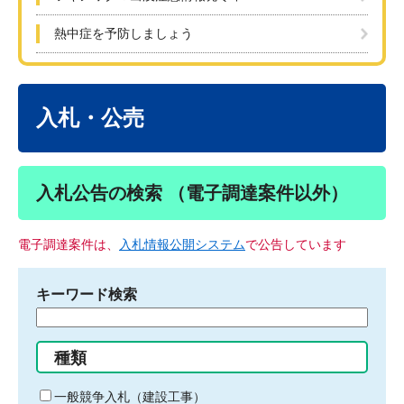
熱中症を予防しましょう
本
文
入札・公売
入札公告の検索 （電子調達案件以外）
電子調達案件は、
入札情報公開システム
で公告しています
キーワード検索
検
索
す
種類
る
キ
一般競争入札（建設工事）