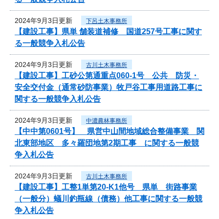
2024年9月3日更新
下呂土木事務所
【建設工事】県単 舗装道補修 国道257号工事に関す
る一般競争入札公告
2024年9月3日更新
古川土木事務所
【建設工事】工砂公第通重点060-1号 公共 防災・
安全交付金（通常砂防事業）牧戸谷工事用道路工事に
関する一般競争入札公告
2024年9月3日更新
中濃農林事務所
【中中第0601号】 県営中山間地域総合整備事業 関
北東部地区 多々羅団地第2期工事 に関する一般競
争入札公告
2024年9月3日更新
古川土木事務所
【建設工事】工整1単第20-K1他号 県単 街路事業
（一般分）蟻川釣瓶線（債務）他工事に関する一般競
争入札公告