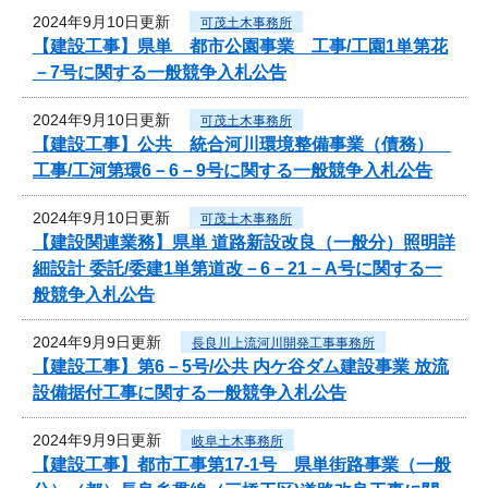
2024年9月10日更新
可茂土木事務所
【建設工事】県単 都市公園事業 工事/工園1単第花
－7号に関する一般競争入札公告
2024年9月10日更新
可茂土木事務所
【建設工事】公共 統合河川環境整備事業（債務）
工事/工河第環6－6－9号に関する一般競争入札公告
2024年9月10日更新
可茂土木事務所
【建設関連業務】県単 道路新設改良（一般分）照明詳
細設計 委託/委建1単第道改－6－21－A号に関する一
般競争入札公告
2024年9月9日更新
長良川上流河川開発工事事務所
【建設工事】第6－5号/公共 内ケ谷ダム建設事業 放流
設備据付工事に関する一般競争入札公告
2024年9月9日更新
岐阜土木事務所
【建設工事】都市工事第17-1号 県単街路事業（一般