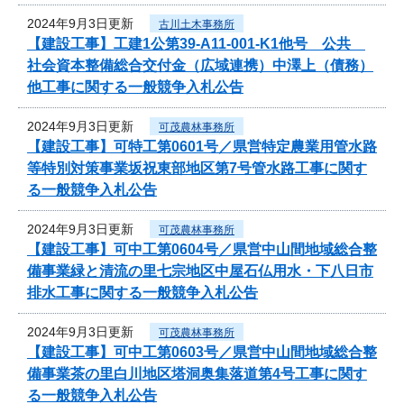
2024年9月3日更新
古川土木事務所
【建設工事】工建1公第39-A11-001-K1他号 公共
社会資本整備総合交付金（広域連携）中澤上（債務）
他工事に関する一般競争入札公告
2024年9月3日更新
可茂農林事務所
【建設工事】可特工第0601号／県営特定農業用管水路
等特別対策事業坂祝東部地区第7号管水路工事に関す
る一般競争入札公告
2024年9月3日更新
可茂農林事務所
【建設工事】可中工第0604号／県営中山間地域総合整
備事業緑と清流の里七宗地区中屋石仏用水・下八日市
排水工事に関する一般競争入札公告
2024年9月3日更新
可茂農林事務所
【建設工事】可中工第0603号／県営中山間地域総合整
備事業茶の里白川地区塔洞奥集落道第4号工事に関す
る一般競争入札公告