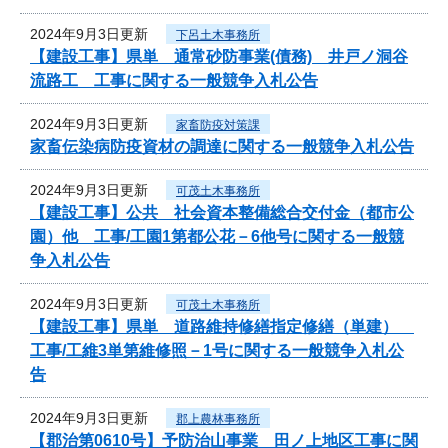
2024年9月3日更新
下呂土木事務所
【建設工事】県単 通常砂防事業(債務) 井戸ノ洞谷
流路工 工事に関する一般競争入札公告
2024年9月3日更新
家畜防疫対策課
家畜伝染病防疫資材の調達に関する一般競争入札公告
2024年9月3日更新
可茂土木事務所
【建設工事】公共 社会資本整備総合交付金（都市公
園）他 工事/工園1第都公花－6他号に関する一般競
争入札公告
2024年9月3日更新
可茂土木事務所
【建設工事】県単 道路維持修繕指定修繕（単建）
工事/工維3単第維修照－1号に関する一般競争入札公
告
2024年9月3日更新
郡上農林事務所
【郡治第0610号】予防治山事業 田ノ上地区工事に関