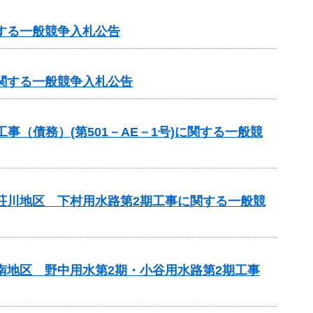
する一般競争入札公告
に関する一般競争入札公告
（債務）(第501－AE－1号)に関する一般競
見荘川地区 下村用水路第2期工事に関する一般競
南地区 野中用水第2期・小谷用水路第2期工事