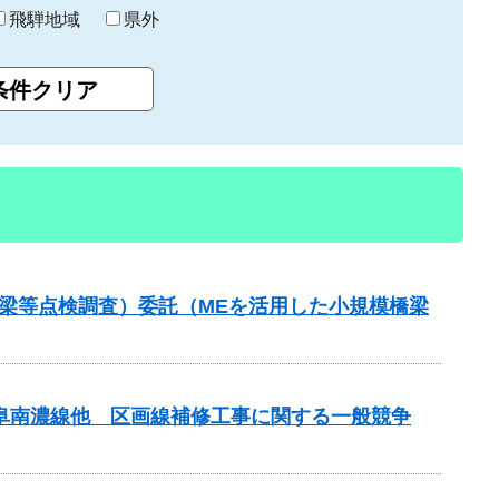
飛騨地域
県外
梁等点検調査）委託（MEを活用した小規模橋梁
岐阜南濃線他 区画線補修工事に関する一般競争