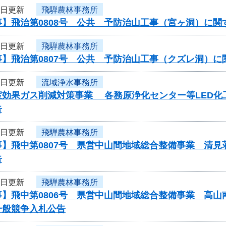
6日更新
飛騨農林事務所
事】飛治第0808号 公共 予防治山工事（宮ヶ洞）に関
6日更新
飛騨農林事務所
事】飛治第0807号 公共 予防治山工事（クズレ洞）
6日更新
流域浄水事務所
効果ガス削減対策事業 各務原浄化センター等LED化工事
告
6日更新
飛騨農林事務所
事】飛中第0807号 県営中山間地域総合整備事業 清
告
6日更新
飛騨農林事務所
】飛中第0806号 県営中山間地域総合整備事業 高山
一般競争入札公告