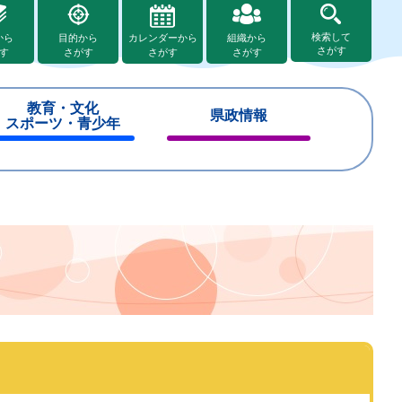
検索して
から
目的から
カレンダーから
組織から
さがす
す
さがす
さがす
さがす
教育・文化
県政情報
スポーツ・青少年
閉
閉
じ
じ
る
る