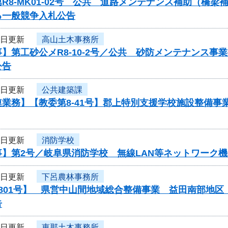
R8-MK01-02号 公共 道路メンテナンス補助（橋
る一般競争入札公告
3日更新
高山土木事務所
】第工砂公メR8-10-2号／公共 砂防メンテナンス
公告
3日更新
公共建築課
連業務】【教委第8-41号】郡上特別支援学校施設整備
2日更新
消防学校
事】第2号／岐阜県消防学校 無線LAN等ネットワーク
2日更新
下呂農林事務所
0801号】 県営中山間地域総合整備事業 益田南部地
告
2日更新
恵那土木事務所