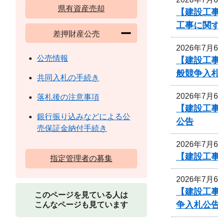
県有資産売却
【建設工事
工事に関
差押財産公売
2026年7月
公売情報
【建設工
般競争入
共同入札の手続き
2026年7月
落札後の注意事項
【建設工事
銀行振り込みなどによる公
公告
売保証金納付手続き
2026年7月
【建設工
指定管理者の募集
2026年7月
【建設工
このページを見ている人は
争入札公
こんなページも見ています