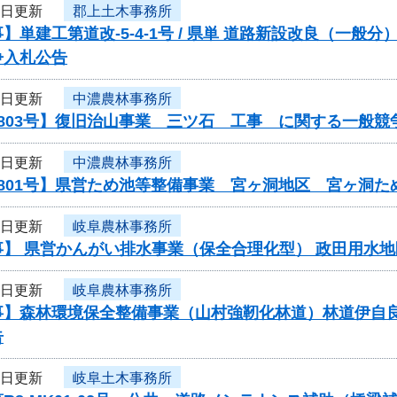
6日更新
郡上土木事務所
】単建工第道改-5-4-1号 / 県単 道路新設改良（一
争入札公告
6日更新
中濃農林事務所
803号】復旧治山事業 三ツ石 工事 に関する一般競
6日更新
中濃農林事務所
0801号】県営ため池等整備事業 宮ヶ洞地区 宮ヶ洞
6日更新
岐阜農林事務所
】 県営かんがい排水事業（保全合理化型） 政田用水地
6日更新
岐阜農林事務所
事】森林環境保全整備事業（山村強靭化林道）林道伊自
告
3日更新
岐阜土木事務所