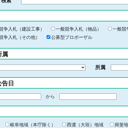
ド検索
検
索
す
る
キ
競争入札（建設工事）
一般競争入札（物品）
一般競
ー
競争入札（その他）
公募型プロポーザル
ワ
ー
所属
ド
を
所属
入
力
公告日
から
期
間
の
終
わ
岐阜地域（本庁除く）
西濃（大垣）地域
揖斐