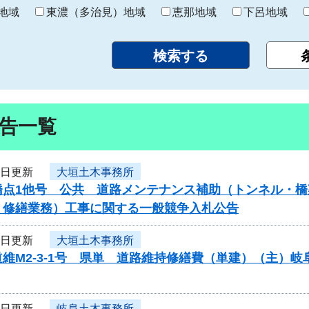
り
地域
東濃（多治見）地域
恵那地域
下呂地域
告一覧
6日更新
大垣土木事務所
橋点1他号 公共 道路メンテナンス補助（トンネル・橋
・修繕業務）工事に関する一般競争入札公告
6日更新
大垣土木事務所
維M2-3-1号 県単 道路維持修繕費（単建）（主）
6日更新
岐阜土木事務所