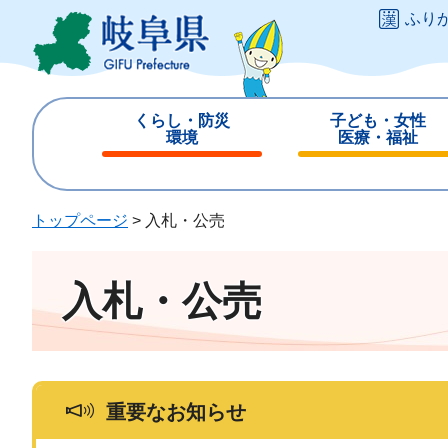
ペ
メ
ふり
ー
ニ
ジ
ュ
の
ー
先
を
くらし・防災
子ども・女性
頭
飛
環境
医療・福祉
で
ば
閉
閉
す
し
じ
じ
。
て
る
る
トップページ
>
入札・公売
本
文
へ
入札・公売
重要なお知らせ