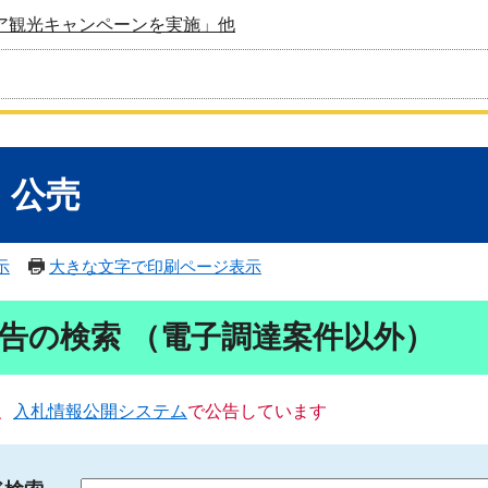
ア観光キャンペーンを実施」他
・公売
示
大きな文字で印刷ページ表示
告の検索 （電子調達案件以外）
、
入札情報公開システム
で公告しています