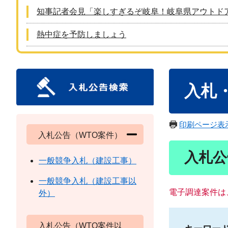
知事記者会見「楽しすぎるぞ岐阜！岐阜県アウトド
熱中症を予防しましょう
本
入札
文
印刷ページ表
入札公告（WTO案件）
入札公
一般競争入札（建設工事）
一般競争入札（建設工事以
電子調達案件は
外）
入札公告（WTO案件以