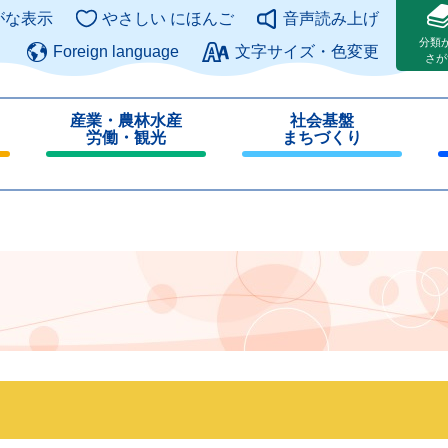
このページの本文へ
がな表示
やさしい にほんご
音声読み上げ
分類
Foreign language
文字サイズ・色変更
さが
産業・農林水産
社会基盤
労働・観光
まちづくり
閉
閉
じ
じ
る
る