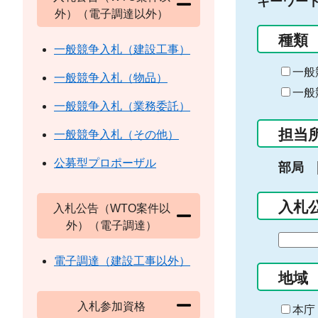
キーワー
外）（電子調達以外）
種類
一般競争入札（建設工事）
一般
一般競争入札（物品）
一般
一般競争入札（業務委託）
担当
一般競争入札（その他）
公募型プロポーザル
部局
入札
入札公告（WTO案件以
外）（電子調達）
期
間
電子調達（建設工事以外）
の
地域
始
入札参加資格
ま
本庁