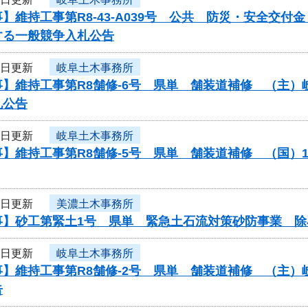
】維持工事第R8-43-A039号 公共 防災・安全交
する一般競争入札公告
6日更新
岐阜土木事務所
事】維持工事第R8舗修-6号 県単 舗装道補修 （主
札公告
6日更新
岐阜土木事務所
】維持工事第R8舗修-5号 県単 舗装道補修 （国）
6日更新
美濃土木事務所
事】砂工第緊土1号 県単 緊急土石流対策砂防事業 除
6日更新
岐阜土木事務所
事】維持工事第R8舗修-2号 県単 舗装道補修 （主
告