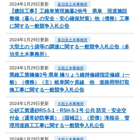
2024年1月29日更新
多治見土木事務所
【建設工事】工維単第現施暮2他号 県単 現道施設
整備（暮らしの安全・安心確保対策）他（債務）工事
に関する一般競争入札公告
2024年1月29日更新
多治見土木事務所
大型土のう袋等の調達に関する一般競争入札公告（多
治見土木事務所）
2024年1月29日更新
大垣土木事務所
県維工第橋修3号 県単 橋りょう維持修繕指定修繕（一
般）（債務）（主）岐阜関ケ原線 他 道路照明灯取
換工事に関する一般競争入札公告
2024年1月29日更新
大垣土木事務所
公砂工第通砂R5-5-1・R5H-5-1号 公共 防災・安全交
付金（通常砂防事業）（国補正）（翌債）滝根谷 管
理用道路工工事に関する一般競争入札公告
2024年1月29日更新
大垣土木事務所