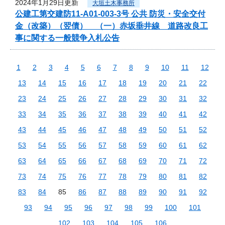
2024年1月29日更新
大垣土木事務所
公建工第交建防11-A01-003-3号 公共 防災・安全交付
金（改築）（翌債） （一）赤坂垂井線 道路改良工
事に関する一般競争入札公告
1
2
3
4
5
6
7
8
9
10
11
12
13
14
15
16
17
18
19
20
21
22
23
24
25
26
27
28
29
30
31
32
33
34
35
36
37
38
39
40
41
42
43
44
45
46
47
48
49
50
51
52
53
54
55
56
57
58
59
60
61
62
63
64
65
66
67
68
69
70
71
72
73
74
75
76
77
78
79
80
81
82
83
84
85
86
87
88
89
90
91
92
93
94
95
96
97
98
99
100
101
102
103
104
105
106