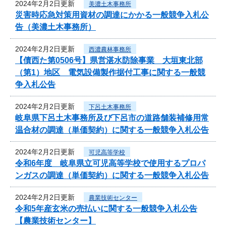
2024年2月2日更新
美濃土木事務所
災害時応急対策用資材の調達にかかる一般競争入札公
告（美濃土木事務所）
2024年2月2日更新
西濃農林事務所
【債西た第0506号】県営湛水防除事業 大垣東北部
（第1）地区 電気設備製作据付工事に関する一般競
争入札公告
2024年2月2日更新
下呂土木事務所
岐阜県下呂土木事務所及び下呂市の道路舗装補修用常
温合材の調達（単価契約）に関する一般競争入札公告
2024年2月2日更新
可児高等学校
令和6年度 岐阜県立可児高等学校で使用するプロパ
ンガスの調達（単価契約）に関する一般競争入札公告
2024年2月2日更新
農業技術センター
令和5年産玄米の売払いに関する一般競争入札公告
【農業技術センター】