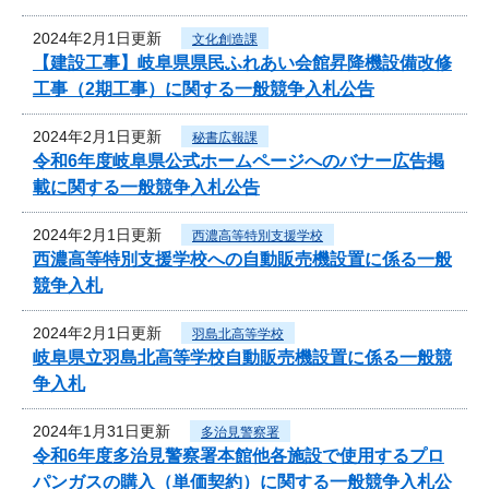
2024年2月1日更新
文化創造課
【建設工事】岐阜県県民ふれあい会館昇降機設備改修
工事（2期工事）に関する一般競争入札公告
2024年2月1日更新
秘書広報課
令和6年度岐阜県公式ホームページへのバナー広告掲
載に関する一般競争入札公告
2024年2月1日更新
西濃高等特別支援学校
西濃高等特別支援学校への自動販売機設置に係る一般
競争入札
2024年2月1日更新
羽島北高等学校
岐阜県立羽島北高等学校自動販売機設置に係る一般競
争入札
2024年1月31日更新
多治見警察署
令和6年度多治見警察署本館他各施設で使用するプロ
パンガスの購入（単価契約）に関する一般競争入札公