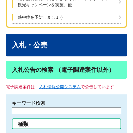
観光キャンペーンを実施」他
熱中症を予防しましょう
本
文
入札・公売
入札公告の検索 （電子調達案件以外）
電子調達案件は、
入札情報公開システム
で公告しています
キーワード検索
検
索
す
種類
る