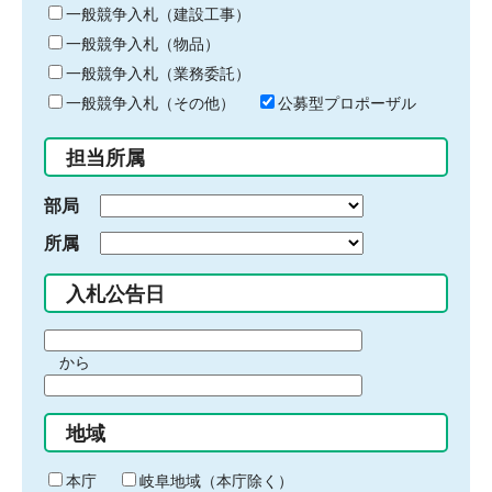
キ
一般競争入札（建設工事）
ー
一般競争入札（物品）
ワ
一般競争入札（業務委託）
ー
ド
一般競争入札（その他）
公募型プロポーザル
を
入
担当所属
力
部局
所属
入札公告日
期
から
間
期
の
間
始
地域
の
ま
終
り
わ
本庁
岐阜地域（本庁除く）