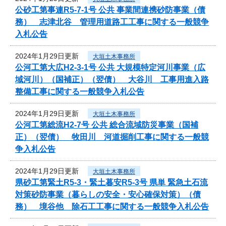
公砂工第事連R5-7-1号 公共 事業間連携砂防事業（債
務） 志津北谷 管理用道路工工事に関する一般競争
入札公告
2024年1月29日更新
大垣土木事務所
公河工第大広H2-3-1号 公共 大規模特定河川事業（広
域河川）（国補正）（翌債） 大谷川 工事用進入路
整備工事に関する一般競争入札公告
2024年1月29日更新
大垣土木事務所
公河工第総流H2-7号 公共 総合流域防災事業（国補
正）（翌債） 牧田川 河道掘削工事に関する一般競
争入札公告
2024年1月29日更新
大垣土木事務所
県砂工第緊土R5-3・緊土暮安R5-3号 県単 緊急土石流
対策砂防事業（暮らしの安全・安心確保対策）（債
務） 境谷他 除石工工事に関する一般競争入札公告