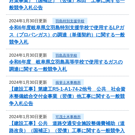
対策事業）（国補正）（翌債）和田 工事に関する一
般競争入札公告
2024年1月30日更新
羽島特別支援学校
令和6年度岐阜県立羽島特別支援学校で使用するLPガ
ス（プロパンガス）の調達（単価契約）に関する一般
競争入札
2024年1月30日更新
羽島高等学校
令和6年度 岐阜県立羽島高等学校で使用するガスの
調達に関する一般競争入札
2024年1月30日更新
揖斐土木事務所
【建設工事】第建工R5-1-A1-74-2他号 公共 社会資
本整備総合交付金事業（翌債）他工事に関する一般競
争入札公告
2024年1月30日更新
可茂土木事務所
【建設工事】公共 道路交通安全施設整備費補助（道
路改良）（国補正）（翌債）工事に関する一般競争入