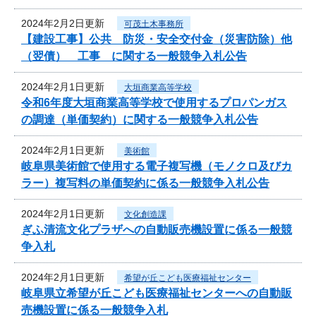
2024年2月2日更新
可茂土木事務所
【建設工事】公共 防災・安全交付金（災害防除）他
（翌債） 工事 に関する一般競争入札公告
2024年2月1日更新
大垣商業高等学校
令和6年度大垣商業高等学校で使用するプロパンガス
の調達（単価契約）に関する一般競争入札公告
2024年2月1日更新
美術館
岐阜県美術館で使用する電子複写機（モノクロ及びカ
ラー）複写料の単価契約に係る一般競争入札公告
2024年2月1日更新
文化創造課
ぎふ清流文化プラザへの自動販売機設置に係る一般競
争入札
2024年2月1日更新
希望が丘こども医療福祉センター
岐阜県立希望が丘こども医療福祉センターへの自動販
売機設置に係る一般競争入札