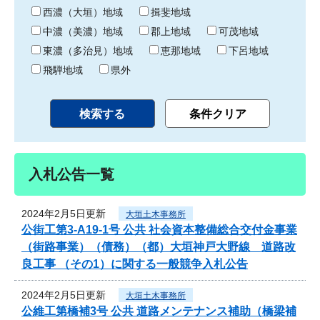
り
西濃（大垣）地域
揖斐地域
中濃（美濃）地域
郡上地域
可茂地域
東濃（多治見）地域
恵那地域
下呂地域
飛騨地域
県外
入札公告一覧
2024年2月5日更新
大垣土木事務所
公街工第3-A19-1号 公共 社会資本整備総合交付金事業
（街路事業）（債務）（都）大垣神戸大野線 道路改
良工事 （その1）に関する一般競争入札公告
2024年2月5日更新
大垣土木事務所
公維工第橋補3号 公共 道路メンテナンス補助（橋梁補