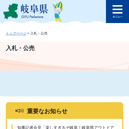
ペ
メ
このページの本文へ
ー
ニ
メ
ジ
ュ
ニ
の
ー
ュ
先
を
ー
頭
飛
トップページ
>
入札・公売
で
ば
す
し
入札・公売
。
て
本
文
へ
重要なお知らせ
知事記者会見「楽しすぎるぞ岐阜！岐阜県アウトドア