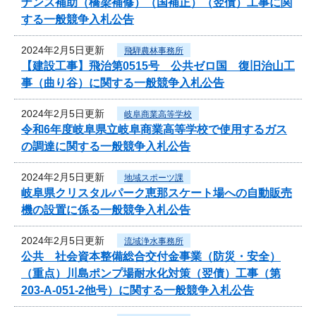
ナンス補助（橋梁補修）（国補正）（翌債）工事に関
する一般競争入札公告
2024年2月5日更新
飛騨農林事務所
【建設工事】飛治第0515号 公共ゼロ国 復旧治山工
事（曲り谷）に関する一般競争入札公告
2024年2月5日更新
岐阜商業高等学校
令和6年度岐阜県立岐阜商業高等学校で使用するガス
の調達に関する一般競争入札公告
2024年2月5日更新
地域スポーツ課
岐阜県クリスタルパーク恵那スケート場への自動販売
機の設置に係る一般競争入札公告
2024年2月5日更新
流域浄水事務所
公共 社会資本整備総合交付金事業（防災・安全）
（重点）川島ポンプ場耐水化対策（翌債）工事（第
203-A-051-2他号）に関する一般競争入札公告