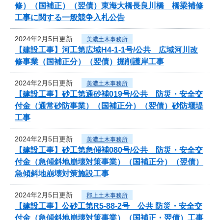
修）（国補正）（翌債）東海大橋長良川橋 橋梁補修
工事に関する一般競争入札公告
2024年2月5日更新
美濃土木事務所
【建設工事】河工第広域H4-1-1号/公共 広域河川改
修事業（国補正分）（翌債）掘削護岸工事
2024年2月5日更新
美濃土木事務所
【建設工事】砂工第通砂補019号/公共 防災・安全交
付金（通常砂防事業）（国補正分）（翌債）砂防堰堤
工事
2024年2月5日更新
美濃土木事務所
【建設工事】砂工第急傾補080号/公共 防災・安全交
付金（急傾斜地崩壊対策事業）（国補正分）（翌債）
急傾斜地崩壊対策施設工事
2024年2月5日更新
郡上土木事務所
【建設工事】公砂工第R5-88-2号 公共 防災・安全交
付金（急傾斜地崩壊対策事業）（国補正・翌債）工事