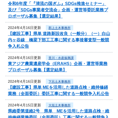
令和6年度「『清流の国ぎふ』SDGs推進セミナー」
及び「SDGs事業者交流会」企画・運営等委託業務プ
ロポーザル募集【選定結果】
2024年4月16日更新
郡上土木事務所
【建設工事】県単 道路新設改良（一般分）（一）白山
内ヶ谷線 橋梁下部工工事に関する事後審査型一般競
争入札公告
2024年4月16日更新
里川・水産振興課
東アジア農業遺産学会（ERAHS）企画・運営等業務
プロポーザル募集【選定結果】
2024年4月16日更新
下呂土木事務所
【建設工事】県単 MEを活用した道路点検・維持修繕
業務（全面委託）委託工事に関する一般競争入札公告
2024年4月15日更新
大垣土木事務所
県維委第道維2号 県単 MEを活用した道路点検・維
持修繕業務委託（全面委託）工事に関する一般競争入