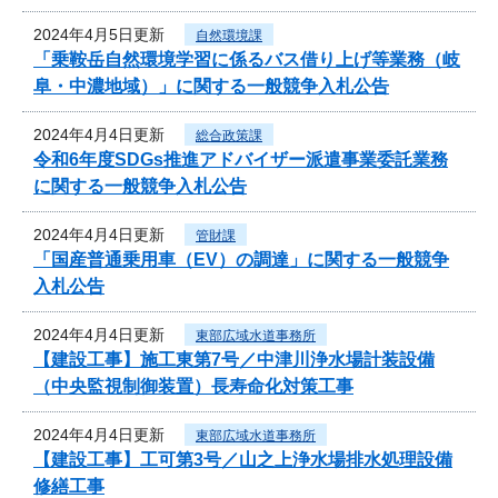
2024年4月5日更新
自然環境課
「乗鞍岳自然環境学習に係るバス借り上げ等業務（岐
阜・中濃地域）」に関する一般競争入札公告
2024年4月4日更新
総合政策課
令和6年度SDGs推進アドバイザー派遣事業委託業務
に関する一般競争入札公告
2024年4月4日更新
管財課
「国産普通乗用車（EV）の調達」に関する一般競争
入札公告
2024年4月4日更新
東部広域水道事務所
【建設工事】施工東第7号／中津川浄水場計装設備
（中央監視制御装置）長寿命化対策工事
2024年4月4日更新
東部広域水道事務所
【建設工事】工可第3号／山之上浄水場排水処理設備
修繕工事