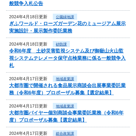
般競争入札公告
2024年4月18日更新
公園緑地課
ぎふワールド・ローズガーデン花のミュージアム展示
実施設計・展示製作委託業務
2024年4月18日更新
砂防課
令和6年度 土砂災害監視システム及び御嶽山火山監
視システムテレメータ保守点検業務に係る一般競争入
札
2024年4月17日更新
地域産業課
大都市圏で開催される食品展示商談会出展事業委託業
務（令和6年度）プロポーザル募集【選定結果】
2024年4月17日更新
地域産業課
大都市圏バイヤー個別商談会事業委託業務（令和6年
度）プロポーザル募集【選定結果】
2024年4月17日更新
総合政策課