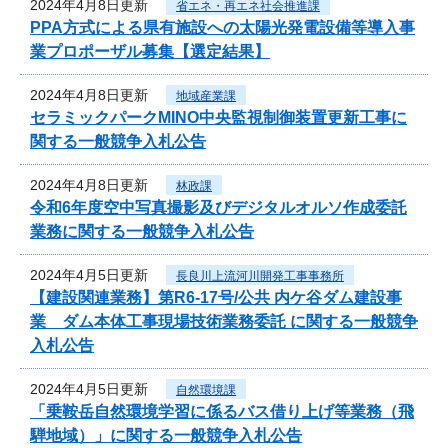
2024年4月8日更新
省エネ・再エネ社会推進課
PPA方式による県有施設への太陽光発電設備等導入事
業プロポーザル募集【選定結果】
2024年4月8日更新
地域産業課
セラミックパークMINO中央監視制御装置更新工事に
関する一般競争入札公告
2024年4月8日更新
林政課
令和6年度空中写真撮影及びデジタルオルソ作成委託
業務に関する一般競争入札公告
2024年4月5日更新
長良川上流河川開発工事事務所
【建設関連業務】第R6-17号/公共 内ケ谷ダム建設事
業 ダム本体工事現場技術業務委託 に関する一般競争
入札公告
2024年4月5日更新
自然環境課
「乗鞍岳自然環境学習に係るバス借り上げ等業務（飛
騨地域）」に関する一般競争入札公告