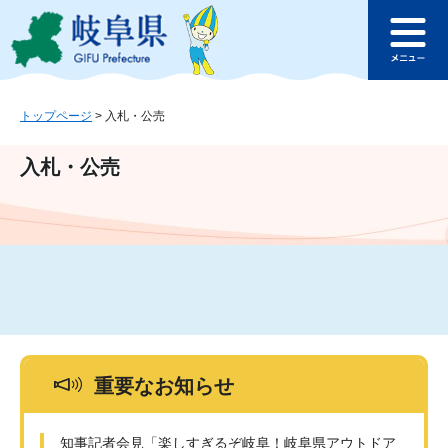
ペ
メ
このページの本文へ
ー
ニ
メ
ジ
ュ
ニ
の
ー
ュ
先
を
ー
頭
飛
トップページ
>
入札・公売
で
ば
す
し
入札・公売
。
て
本
文
へ
重要なお知らせ
知事記者会見「楽しすぎるぞ岐阜！岐阜県アウトドア