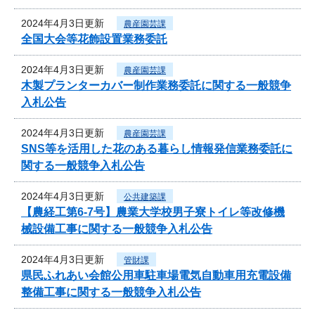
2024年4月3日更新
農産園芸課
全国大会等花飾設置業務委託
2024年4月3日更新
農産園芸課
木製プランターカバー制作業務委託に関する一般競争
入札公告
2024年4月3日更新
農産園芸課
SNS等を活用した花のある暮らし情報発信業務委託に
関する一般競争入札公告
2024年4月3日更新
公共建築課
【農経工第6-7号】農業大学校男子寮トイレ等改修機
械設備工事に関する一般競争入札公告
2024年4月3日更新
管財課
県民ふれあい会館公用車駐車場電気自動車用充電設備
整備工事に関する一般競争入札公告