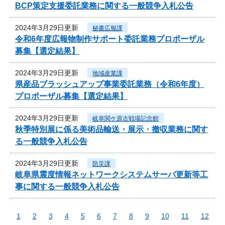
BCP策定支援委託業務に関する一般競争入札公告
2024年3月29日更新
秘書広報課
令和6年度広報物制作サポート委託業務プロポーザル
募集【選定結果】
2024年3月29日更新
地域産業課
県産品ブラッシュアップ事業委託業務（令和6年度）
プロポーザル募集【選定結果】
2024年3月29日更新
岐阜関ケ原古戦場記念館
秋季特別展に係る美術品輸送・展示・撤収業務に関す
る一般競争入札公告
2024年3月29日更新
防災課
岐阜県震度情報ネットワークシステムサーバ更新等工
事に関する一般競争入札公告
1
2
3
4
5
6
7
8
9
10
11
12