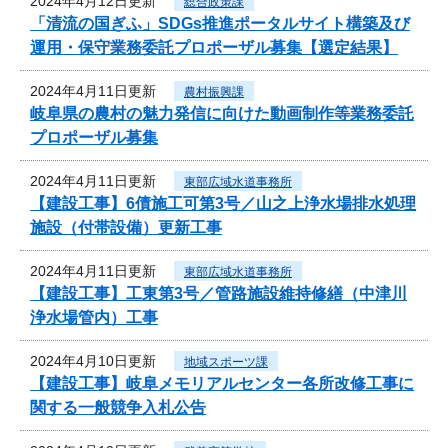
2024年4月12日更新
総合政策課
「清流の国ぎふ」SDGs推進ポータルサイト構築及び
運用・保守業務委託プロポーザル募集【選定結果】
2024年4月11日更新
農村振興課
岐阜県の農村の魅力発信に向けた動画制作等業務委託
プロポーザル募集
2024年4月11日更新
東部広域水道事務所
【建設工事】6債施工可第3号／山之上浄水場排水処理
施設（付帯設備）更新工事
2024年4月11日更新
東部広域水道事務所
【建設工事】工東第3号／管路施設維持修繕（中津川
浄水場管内）工事
2024年4月10日更新
地域スポーツ課
【建設工事】岐阜メモリアルセンター各所改修工事に
関する一般競争入札公告