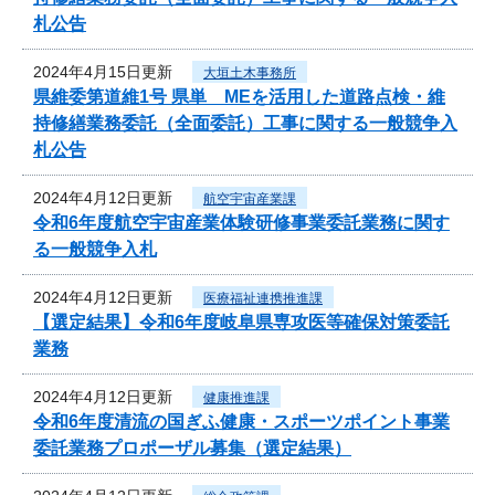
札公告
2024年4月15日更新
大垣土木事務所
県維委第道維1号 県単 MEを活用した道路点検・維
持修繕業務委託（全面委託）工事に関する一般競争入
札公告
2024年4月12日更新
航空宇宙産業課
令和6年度航空宇宙産業体験研修事業委託業務に関す
る一般競争入札
2024年4月12日更新
医療福祉連携推進課
【選定結果】令和6年度岐阜県専攻医等確保対策委託
業務
2024年4月12日更新
健康推進課
令和6年度清流の国ぎふ健康・スポーツポイント事業
委託業務プロポーザル募集（選定結果）