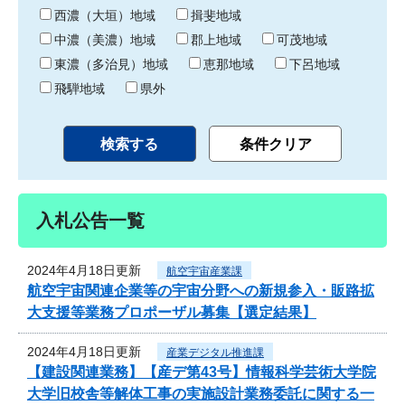
り
西濃（大垣）地域
揖斐地域
中濃（美濃）地域
郡上地域
可茂地域
東濃（多治見）地域
恵那地域
下呂地域
飛騨地域
県外
入札公告一覧
2024年4月18日更新
航空宇宙産業課
航空宇宙関連企業等の宇宙分野への新規参入・販路拡
大支援等業務プロポーザル募集【選定結果】
2024年4月18日更新
産業デジタル推進課
【建設関連業務】【産デ第43号】情報科学芸術大学院
大学旧校舎等解体工事の実施設計業務委託に関する一