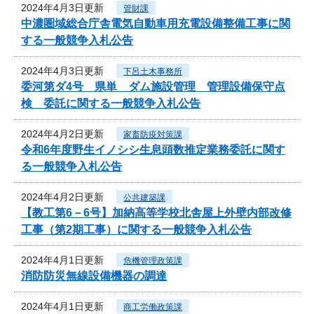
2024年4月3日更新
管財課
中濃圏域総合庁舎電気自動車用充電設備整備工事に関
する一般競争入札公告
2024年4月3日更新
下呂土木事務所
委河第ダ4号 県単 ダム施設管理 管理設備保守点
検 委託に関する一般競争入札公告
2024年4月2日更新
家畜防疫対策課
令和6年度野生イノシシ生息頭数推定業務委託に関す
る一般競争入札公告
2024年4月2日更新
公共建築課
【教工第6－6号】加納高等学校北舎屋上外壁内部改修
工事（第2期工事）に関する一般競争入札公告
2024年4月1日更新
危機管理政策課
消防防災無線設備機器の調達
2024年4月1日更新
商工労働政策課