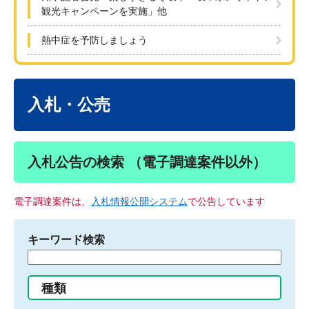
観光キャンペーンを実施」他
熱中症を予防しましょう
本
文
入札・公売
入札公告の検索 （電子調達案件以外）
電子調達案件は、
入札情報公開システム
で公告しています
キーワード検索
検
索
す
種類
る