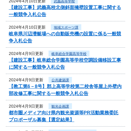
2024年4月10日更新
武義高等学校
【建設工事】武義高校北側斜面擁壁設置工事に関する
一般競争入札公告
2024年4月10日更新
地域スポーツ課
岐阜県川辺漕艇場への自動販売機の設置に係る一般競
争入札公告
2024年4月9日更新
岐阜総合学園高等学校
【建設工事】岐阜総合学園高等学校空調設備移設工事
に関する一般競争入札公告
2024年4月9日更新
公共建築課
【教工第6－8号】郡上高等学校第二校舎等屋上外壁内
部改修工事に関する一般競争入札公告
2024年4月9日更新
観光企画課
都市圏メディア向け県内観光資源等PR活動業務委託
プロポーザル募集【選定結果】