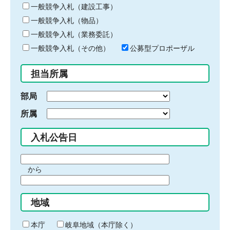
キ
一般競争入札（建設工事）
ー
一般競争入札（物品）
ワ
一般競争入札（業務委託）
ー
ド
一般競争入札（その他）
公募型プロポーザル
を
入
担当所属
力
部局
所属
入札公告日
期
から
間
期
の
間
始
地域
の
ま
終
り
わ
本庁
岐阜地域（本庁除く）